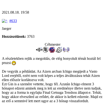
2021.08.18. 19:58
#633
Jaeger
Hozzászólások:
3763
Céhmester
A részletekben rejlik a megoldás, de elég bonyolult témát hoztál fel
pruzsi
De vegyük a példáidat. Az Aizen arcban Ichigo megijedt a Vasto
Lord erejétől, ezért nem volt képes a teljes átváltozásra tehát Aizen
ellen először korlátozva volt.
Ezt Gin is a szemére vettette, hogy fél. Azután Ichigo elment 3
hónapot edzeni aminek meg is lett az eredménye illetve nem tudjuk,
hogy az a forma is egyfajta Final Getsuga Tenshou állapot-e. Tehát,
hogy akkor elveszíted az erődet, de akkor is kellett edzenie. Majd ez
az erő a semmivé lett mert ugye az a 3 hónap visszafordult.