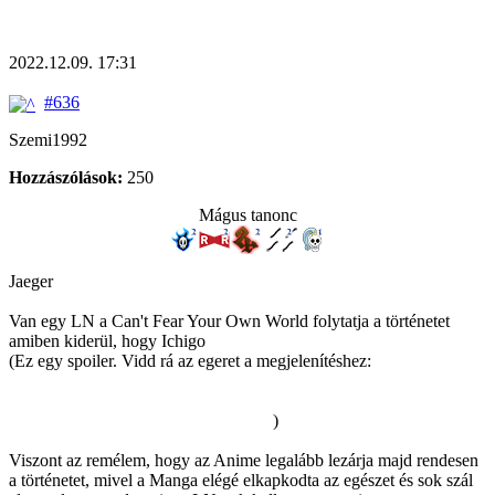
2022.12.09. 17:31
#636
Szemi1992
Hozzászólások:
250
Mágus tanonc
Jaeger
Van egy LN a Can't Fear Your Own World folytatja a történetet
amiben kiderül, hogy Ichigo
(Ez egy spoiler. Vidd rá az egeret a megjelenítéshez:
Hollow és
Quincy ereje visszatért miután legyőzték Yhwach-t. Amúgy is
Yhwach csak kimerítette Ichigo Reiryokuját nem elvette az erejét,
emiatt idővel úgymond visszatöltődőt
)
Viszont az remélem, hogy az Anime legalább lezárja majd rendesen
a történetet, mivel a Manga elégé elkapkodta az egészet és sok szál