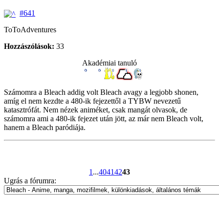
#641
ToToAdventures
Hozzászólások:
33
Akadémiai tanuló
Számomra a Bleach addig volt Bleach avagy a legjobb shonen,
amíg el nem kezdte a 480-ik fejezettől a TYBW nevezetű
katasztrófát. Nem nézek animéket, csak mangát olvasok, de
számomra ami a 480-ik fejezet után jött, az már nem Bleach volt,
hanem a Bleach paródiája.
1
...
40
41
42
43
Ugrás a fórumra: