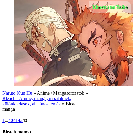
Kimetsu no Yaiba
Naruto-Kun.Hu
» Anime / Mangasorozatok »
Bleach - Anime, manga, mozifilmek,
különkiadások, általános témák
» Bleach
manga
1
...
40
41
42
43
Bleach manga