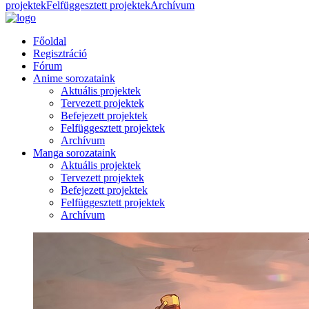
projektek
Felfüggesztett projektek
Archívum
Főoldal
Regisztráció
Fórum
Anime sorozataink
Aktuális projektek
Tervezett projektek
Befejezett projektek
Felfüggesztett projektek
Archívum
Manga sorozataink
Aktuális projektek
Tervezett projektek
Befejezett projektek
Felfüggesztett projektek
Archívum