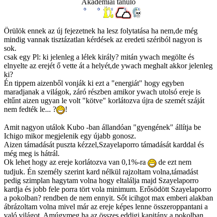
Akadémiai tanuló
Örülök ennek az új fejezetnek ha lesz folytatása ha nem,de még
mindig vannak tisztázatlan kérdések az eredeti szériból nagyon is
sok.
csak egy Pl: ki jelenleg a lélek király? mitán ywach megölte és
elnyelte az erejét ő vette át a helyét,de ywach meghalt akkor jelenleg
ki?
Én tippem aizenből vonják ki ezt a "energiát" hogy egyben
maradjanak a világok, záró részben amikor ywach utolsó ereje is
eltűnt aizen ugyan le volt "kötve" korlátozva újra de szemét száját
nem fedték le... ?
!
Amit nagyon utálok Kubo -ban állandóan "gyengének" állítja be
Ichigo mikor megjelenik egy újabb gonosz.
Aizen támadását puszta kézzel,Szayelaporro támadását karddal és
még meg is hátrál.
Ok lehet hogy az ereje korlátozva van 0,1%-ra
de ezt nem
tudjuk. Én személy szerint kard nélkül rajzoltam volna,támadást
pedig szimplan hagytam volna hogy eltalálja majd Szayelaporro
kardja és jobb fele porra tört vola minimum. Erősödött Szayelaporro
a pokolban? rendben de nem ennyit. Sőt icihgot max emberi alakban
ábrázoltam volna mivel már az ereje képes lenne összeroppantani a
való világot. Amúgymeg ha az összes eddigi kapitány a pokolban