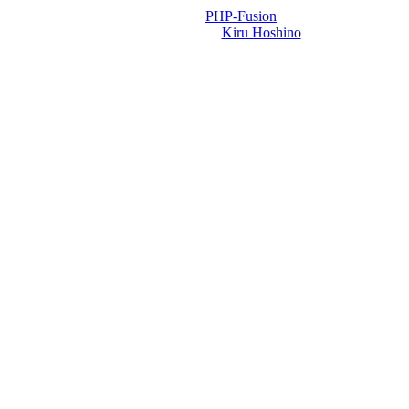
Powered by
PHP-Fusion
Design-t készítette:
Kiru Hoshino