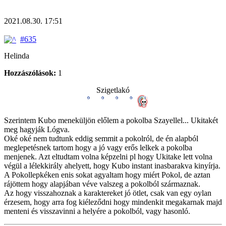
2021.08.30. 17:51
#635
Helinda
Hozzászólások:
1
Szigetlakó
Szerintem Kubo meneküljön előlem a pokolba Szayellel... Ukitakét
meg hagyják Lógva.
Oké oké nem tudtunk eddig semmit a pokolról, de én alapból
meglepetésnek tartom hogy a jó vagy erős lelkek a pokolba
menjenek. Azt eltudtam volna képzelni pl hogy Ukitake lett volna
végül a lélekkirály ahelyett, hogy Kubo instant inasbarakva kinyírja.
A Pokollepkéken enis sokat agyaltam hogy miért Pokol, de aztan
rájöttem hogy alapjában véve valszeg a pokolból származnak.
Az hogy visszahoznak a karaktereket jó ötlet, csak van egy oylan
érzesem, hogy arra fog kiéleződni hogy mindenkit megakarnak majd
menteni és visszavinni a helyére a pokolból, vagy hasonló.