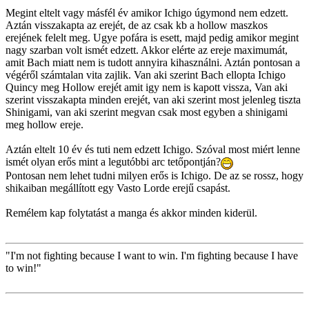
Megint eltelt vagy másfél év amikor Ichigo úgymond nem edzett.
Aztán visszakapta az erejét, de az csak kb a hollow maszkos
erejének felelt meg. Ugye pofára is esett, majd pedig amikor megint
nagy szarban volt ismét edzett. Akkor elérte az ereje maximumát,
amit Bach miatt nem is tudott annyira kihasználni. Aztán pontosan a
végéről számtalan vita zajlik. Van aki szerint Bach ellopta Ichigo
Quincy meg Hollow erejét amit igy nem is kapott vissza, Van aki
szerint visszakapta minden erejét, van aki szerint most jelenleg tiszta
Shinigami, van aki szerint megvan csak most egyben a shinigami
meg hollow ereje.
Aztán eltelt 10 év és tuti nem edzett Ichigo. Szóval most miért lenne
ismét olyan erős mint a legutóbbi arc tetőpontján?
Pontosan nem lehet tudni milyen erős is Ichigo. De az se rossz, hogy
shikaiban megállított egy Vasto Lorde erejű csapást.
Remélem kap folytatást a manga és akkor minden kiderül.
"I'm not fighting because I want to win. I'm fighting because I have
to win!"