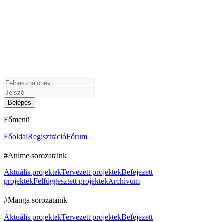
Főmenü
Főoldal
Regisztráció
Fórum
#Anime sorozataink
Aktuális projektek
Tervezett projektek
Befejezett
projektek
Felfüggesztett projektek
Archívum
#Manga sorozataink
Aktuális projektek
Tervezett projektek
Befejezett