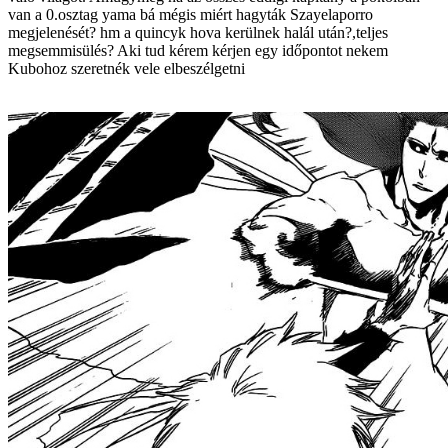
van a 0.osztag yama bá mégis miért hagyták Szayelaporro
megjelenését? hm a quincyk hova kerülnek halál után?,teljes
megsemmisülés? Aki tud kérem kérjen egy időpontot nekem
Kubohoz szeretnék vele elbeszélgetni