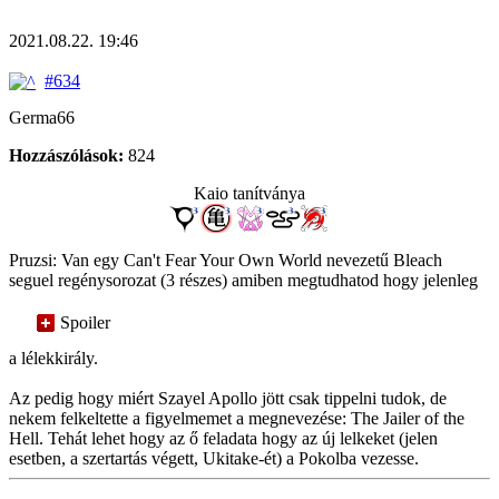
2021.08.22. 19:46
#634
Germa66
Hozzászólások:
824
Kaio tanítványa
Pruzsi: Van egy Can't Fear Your Own World nevezetű Bleach
seguel regénysorozat (3 részes) amiben megtudhatod hogy jelenleg
Spoiler
a lélekkirály.
Az pedig hogy miért Szayel Apollo jött csak tippelni tudok, de
nekem felkeltette a figyelmemet a megnevezése: The Jailer of the
Hell. Tehát lehet hogy az ő feladata hogy az új lelkeket (jelen
esetben, a szertartás végett, Ukitake-ét) a Pokolba vezesse.