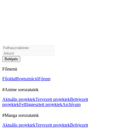
Főmenü
Főoldal
Regisztráció
Fórum
#Anime sorozataink
Aktuális projektek
Tervezett projektek
Befejezett
projektek
Felfüggesztett projektek
Archívum
#Manga sorozataink
Aktuális projektek
Tervezett projektek
Befejezett