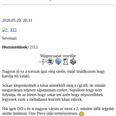
2020.05.29. 20:33
#15
Severum
Hozzászólások:
2112
Máguscsapat vezetője
Nagyon jó ez a sorozat igaz elég sietős, majd imádkozom hogy
karolja fel valaki.
Sokan idegenkednek a kínai animéktől meg a cgi-től, de miután
megszoktam teljesen rápattantam ezekre. Sajnálom hogy nem
folytatja, de az biztos hogy sokat tett azért hogy népszerűbbek
legyenek ezek a méltatlanul lenézett kínai művek.
Hát igen DD-t én is nagyon várom az most a 2. minden idők legjobb
anime listámon, One Piece után természetesen.