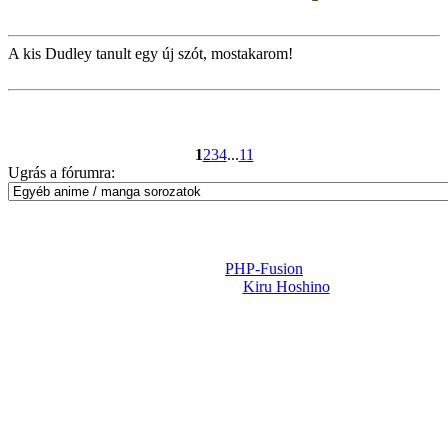
A kis Dudley tanult egy új szót, mostakarom!
1
2
3
4
...
11
Ugrás a fórumra:
Powered by
PHP-Fusion
Design-t készítette:
Kiru Hoshino