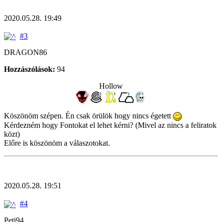
2020.05.28. 19:49
#3
DRAGON86
Hozzászólások:
94
Hollow
Köszönöm szépen. Én csak örülök hogy nincs égetett
Kérdezném hogy Fontokat el lehet kérni? (Mivel az nincs a feliratok
közt)
Előre is köszönöm a válaszotokat.
2020.05.28. 19:51
#4
Peti94