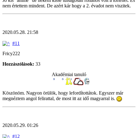
Jó kis "anime" de nekem kissé túlságosan rohanós volt a történet. És
nem értettem mindent. De azért kár hogy a 2. évadot nem viszitek.
2020.05.28. 21:58
#11
Fricy222
Hozzászólások:
33
Akadémiai tanuló
Köszönöm. Nagyon örülök, hogy lefordítottátok. Egyszer már
megnéztem angol felirattal, de most itt az idő magyarral is.
2020.05.29. 01:26
#12