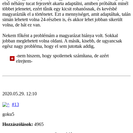
első néhány tucat fejezetét akarta adaptálni, amiben próbáltak minél
többet jelenetet, ezért tűnik egy kicsit rohanósnak, és kevésbé
magyarázták el a történetet. Ezt a mennyiséget, amit adaptáltak, talán
simán lehetett volna 24-részben is, és akkor lehet jobban sikerült
volna, de hát ez van.
Nekem főként a problémám a magyarázat hiánya volt. Sokkal
jobban meglehetett volna oldani. A másik, kisebb, de ugyancsak
egész nagy probléma, hogy el sem jutottak addig,
-nem hiszem, hogy spoilernek számítana, de azért
elrejtem-
2020.05.29. 12:10
#13
goku5
Hozzászólások:
4965