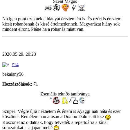
Szent Mágus
Na igen pont ezeknek a hiányát éreztem én is. És ezért is éreztem
kicsit rohanósnak és kissé értelmetlennek. Magyarázat hiány sok
mindent elront. Pláne ha a rohanás miatt van.
2020.05.29. 20:23
#14
bekalany56
Hozzászólások:
71
Zseniális teknős tanítványa
Szuper! Végre újra nézhetem és értem is Ayaggi-nak hála és ezer
köszönet. Remélem hamarosan a Dualou Dalu is itt lesz
Köszönet az oldalnak, hogy felvették a repertoárra a kínai
sorozatokat is a japán mellé.