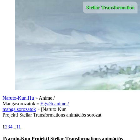
Stellar Transformation
Naruto-Kun.Hu
» Anime /
Mangasorozatok »
Egyéb anime /
manga sorozatok
» [Naruto-Kun
Projekt] Stellar Transformations animációs sorozat
1
2
3
4
...
11
[Naruto-Kun Projekt] Stellar Transformations animációs