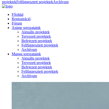
projektek
Felfüggesztett projektek
Archívum
Főoldal
Regisztráció
Fórum
Anime sorozataink
Aktuális projektek
Tervezett projektek
Befejezett projektek
Felfüggesztett projektek
Archívum
Manga sorozataink
Aktuális projektek
Tervezett projektek
Befejezett projektek
Felfüggesztett projektek
Archívum