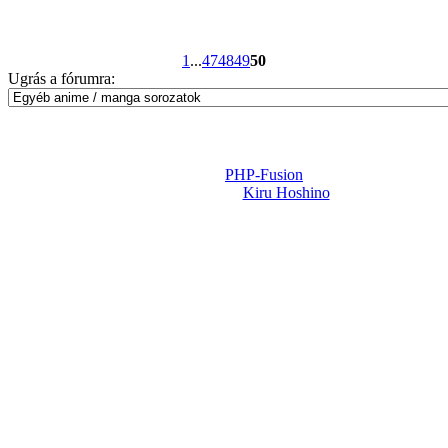
1
...
47
48
49
50
Ugrás a fórumra:
Powered by
PHP-Fusion
Design-t készítette:
Kiru Hoshino