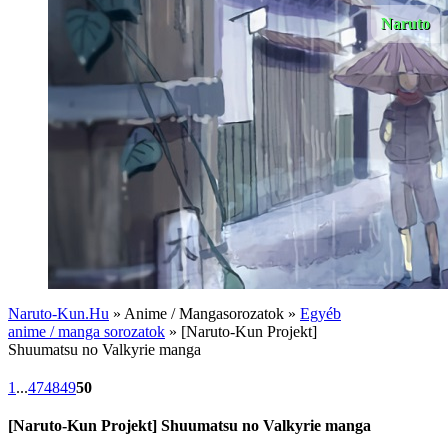
Naruto
Naruto-Kun.Hu
» Anime / Mangasorozatok »
Egyéb
anime / manga sorozatok
» [Naruto-Kun Projekt]
Shuumatsu no Valkyrie manga
1
...
47
48
49
50
[Naruto-Kun Projekt] Shuumatsu no Valkyrie manga