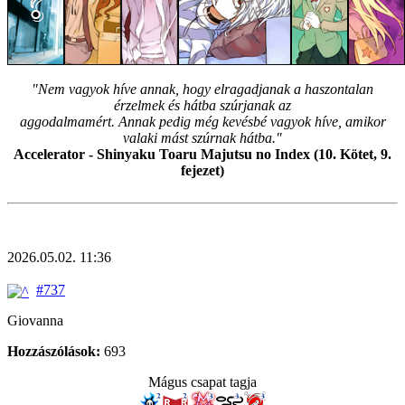
"Nem vagyok híve annak, hogy elragadjanak a haszontalan
érzelmek és hátba szúrjanak az
aggodalmamért. Annak pedig még kevésbé vagyok híve, amikor
valaki mást szúrnak hátba."
Accelerator - Shinyaku Toaru Majutsu no Index (10. Kötet, 9.
fejezet)
2026.05.02. 11:36
#737
Giovanna
Hozzászólások:
693
Mágus csapat tagja