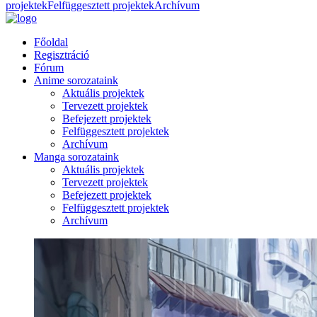
projektek
Felfüggesztett projektek
Archívum
Főoldal
Regisztráció
Fórum
Anime sorozataink
Aktuális projektek
Tervezett projektek
Befejezett projektek
Felfüggesztett projektek
Archívum
Manga sorozataink
Aktuális projektek
Tervezett projektek
Befejezett projektek
Felfüggesztett projektek
Archívum