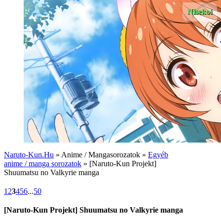
Nisekoi
Naruto-Kun.Hu
» Anime / Mangasorozatok »
Egyéb
anime / manga sorozatok
» [Naruto-Kun Projekt]
Shuumatsu no Valkyrie manga
1
2
3
4
5
6
...
50
[Naruto-Kun Projekt] Shuumatsu no Valkyrie manga