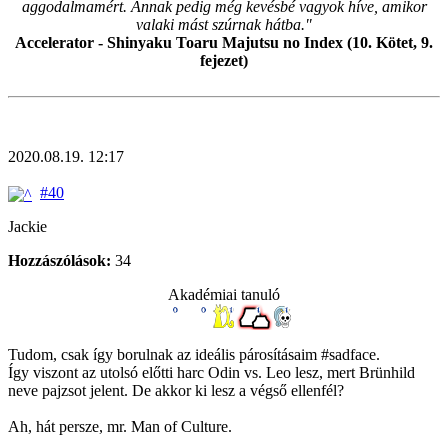
aggodalmamért. Annak pedig még kevésbé vagyok híve, amikor
valaki mást szúrnak hátba."
Accelerator - Shinyaku Toaru Majutsu no Index (10. Kötet, 9.
fejezet)
2020.08.19. 12:17
#40
Jackie
Hozzászólások:
34
Akadémiai tanuló
Tudom, csak így borulnak az ideális párosításaim #sadface.
Így viszont az utolsó előtti harc Odin vs. Leo lesz, mert Brünhild
neve pajzsot jelent. De akkor ki lesz a végső ellenfél?
Ah, hát persze, mr. Man of Culture.