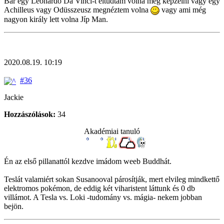
Bár egy Leonardo Da Vinci-t eltudtam volna még képzelni vagy egy
Achilleus vagy Odüsszeusz megnéztem volna
vagy ami még
nagyon király lett volna Jíp Man.
2020.08.19. 10:19
#36
Jackie
Hozzászólások:
34
Akadémiai tanuló
Én az első pillanattól kezdve imádom weeb Buddhát.
Teslát valamiért sokan Susanooval párosítják, mert elvileg mindkettő
elektromos pokémon, de eddig két viharistent láttunk és 0 db
villámot. A Tesla vs. Loki -tudomány vs. mágia- nekem jobban
bejön.