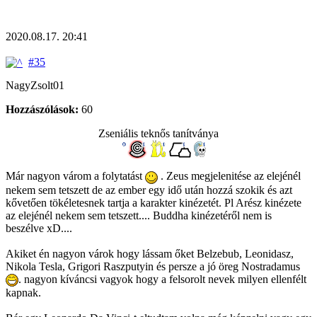
2020.08.17. 20:41
#35
NagyZsolt01
Hozzászólások:
60
Zseniális teknős tanítványa
Már nagyon várom a folytatást
. Zeus megjelenitése az elejénél
nekem sem tetszett de az ember egy idő után hozzá szokik és azt
kővetően tökéletesnek tartja a karakter kinézetét. Pl Arész kinézete
az elejénél nekem sem tetszett.... Buddha kinézetéről nem is
beszélve xD....
Akiket én nagyon várok hogy lássam őket Belzebub, Leonidasz,
Nikola Tesla, Grigori Raszputyin és persze a jó öreg Nostradamus
. nagyon kíváncsi vagyok hogy a felsorolt nevek milyen ellenfélt
kapnak.