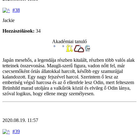
#38
Jackie
Hozzászólások:
34
Akadémiai tanuló
Japán mesehős, a legendája részben kitalált, részben több valós alak
tetteinek összevonása. Maugli-szerű figura, vadon nőtt fel, már
csecsemőként óriás állatokkal harcolt, később egy szamurájjal
kalandozott. Egy nagy fejszével harcol. Szerintem ő lesz az
emberiség végső harcosa és az ő ellenfele lesz Odin, mert felteszem
Brünhild marad utoljára a valkűrök közül és elvileg ő Odin lánya,
szóval logikus, hogy ellene megy személyesen.
2020.08.19. 11:57
#39