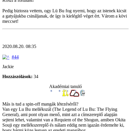
Köszi a fordítást!
Pedig biztosra vettem, ogy Lü Bu fog nyerni, hogy az istenek kicsit
a gatyájukba csináljanak, de így is kielégítő véget ért. Várom a kövi
meccset!
2020.08.20. 08:35
#44
Jackie
Hozzászólások:
34
Akadémiai tanuló
Más is tud a spin-off mangák létezéséről?
Van egy Lu Bu mellékszál (The Legend of Lu Bu: The Flying
General), ami pont olyan menő, mint azt a címszereplő alapján
sejteni lehet, valamint van a Requiem of the Shogun, amiben Okita
Souji egy mellékszereplő és nálam eddig nem igazán érdemelte ki,
hogy bármi köze legyen az eredeti mangához.