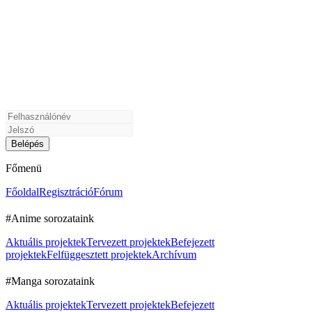
Főmenü
Főoldal
Regisztráció
Fórum
#Anime sorozataink
Aktuális projektek
Tervezett projektek
Befejezett
projektek
Felfüggesztett projektek
Archívum
#Manga sorozataink
Aktuális projektek
Tervezett projektek
Befejezett