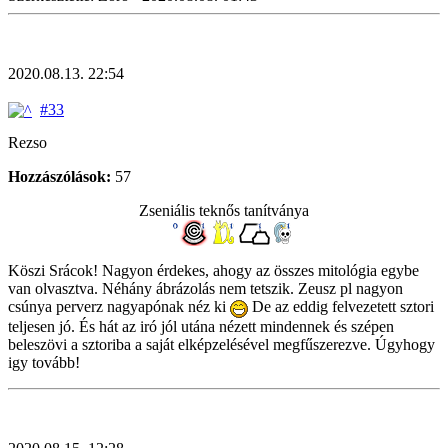
2020.08.13. 22:54
#33
Rezso
Hozzászólások:
57
Zseniális teknős tanítványa
Köszi Srácok! Nagyon érdekes, ahogy az összes mitológia egybe
van olvasztva. Néhány ábrázolás nem tetszik. Zeusz pl nagyon
csúnya perverz nagyapónak néz ki
De az eddig felvezetett sztori
teljesen jó. És hát az iró jól utána nézett mindennek és szépen
beleszövi a sztoriba a saját elképzelésével megfűszerezve. Úgyhogy
igy tovább!