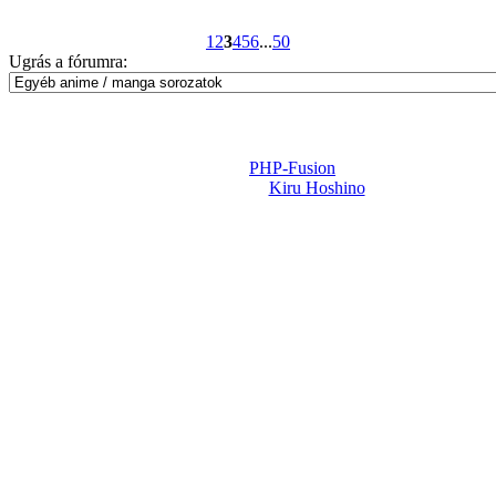
1
2
3
4
5
6
...
50
Ugrás a fórumra:
Powered by
PHP-Fusion
Design-t készítette:
Kiru Hoshino