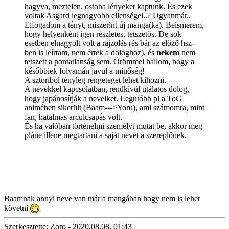
hagyva, meztelen, ostoba lényeket kaptunk. És ezek
voltak Asgard legnagyobb ellenségei..? Ugyanmár..
Elfogadom a tényt, miszerint új manga(ka). Beismerem,
hogy helyenként igen részletes, tetszetős. De sok
esetben elnagyolt volt a rajzolás (és bár az előző hsz-
ben is leírtam, nem értek a dologhoz), és
nekem
nem
tetszett a pontatlanság sem. Örömmel hallom, hogy a
későbbiek folyamán javul a minőség!
A sztoriból tényleg rengeteget lehet kihozni.
A nevekkel kapcsolatban, rendkívül utálatos dolog,
hogy japánosítják a neveiket. Legutóbb pl a ToG
animében sikerült (Baam--->Yoru), ami számomra, mint
fan, hatalmas arculcsapás volt.
És ha valóban történelmi személyt mutat be, akkor meg
pláne illene megtartani a saját nevét a szereplőnek.
Baamnak annyi neve van már a mangában hogy nem is lehet
követni
Szerkesztette: Zoro - 2020.08.08. 01:43