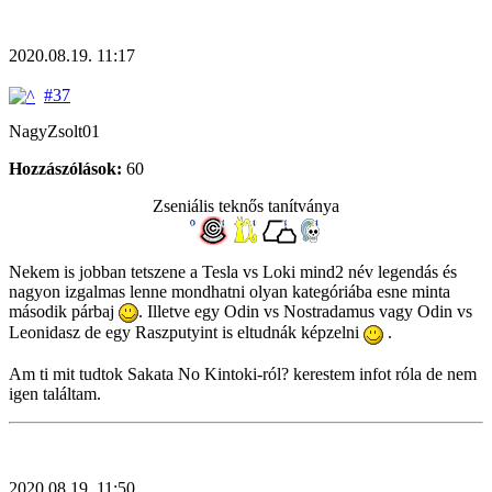
2020.08.19. 11:17
#37
NagyZsolt01
Hozzászólások:
60
Zseniális teknős tanítványa
Nekem is jobban tetszene a Tesla vs Loki mind2 név legendás és
nagyon izgalmas lenne mondhatni olyan kategóriába esne minta
második párbaj
. Illetve egy Odin vs Nostradamus vagy Odin vs
Leonidasz de egy Raszputyint is eltudnák képzelni
.
Am ti mit tudtok Sakata No Kintoki-ról? kerestem infot róla de nem
igen találtam.
2020.08.19. 11:50