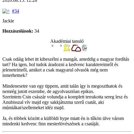
2020.08.15. 12:28
#34
Jackie
Hozzászólások:
34
Akadémiai tanuló
Csak odáig lehet itt kibeszélni a mangát, ameddig a magyar fordítás
tart? Ha igen, hol tudok áradozni a kedvenc karaktereimről és
jeleneteimről, amiket a csak magyarul olvasók még nem
ismerhetnek?
Mindenesetre van egy tippem, amit talán így is megoszthatok és
nemrég jutott eszembe, de agyolvasztóan epikus.
Szerintem Csin császár volundja a komplett terrakotta sereg lesz és
Anubisszal vív majd egy sakkjátszma szerű csatát, aki
múmiákat/szellemeket idéz majd.
Ja, és többek között a külföldi hype miatt én is tűkön ülve várom
mindenki kedvenc finn mesterlövészének a csatáját.