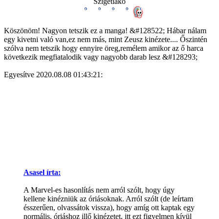
Szigetlakó
Köszönöm! Nagyon tetszik ez a manga! &#128522; Hábar nálam
egy kivetni való van,ez nem más, mint Zeusz kinézete.... Őszintén
szólva nem tetszik hogy ennyire öreg,remélem amikor az ő harca
következik megfiatalodik vagy nagyobb darab lesz &#128293;
Egyesítve 2020.08.08 01:43:21:
Asasel írta:
A Marvel-es hasonlítás nem arról szólt, hogy úgy
kellene kinézniük az óriásoknak. Arról szólt (de leírtam
ésszerűen, olvassátok vissza), hogy amíg ott kaptak egy
normális, óriáshoz illő kinézetet, itt ezt figyelmen kívül