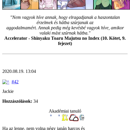
"Nem vagyok híve annak, hogy elragadjanak a haszontalan
érzelmek és hátba szúrjanak az
aggodalmamért. Annak pedig még kevésbé vagyok híve, amikor
valaki mást szúrnak hátba."
Accelerator - Shinyaku Toaru Majutsu no Index (10. Kötet, 9.
fejezet)
2020.08.19. 13:04
#42
Jackie
Hozzászólások:
34
Akadémiai tanuló
Ha az lenne, nem volna négy japán harcos és