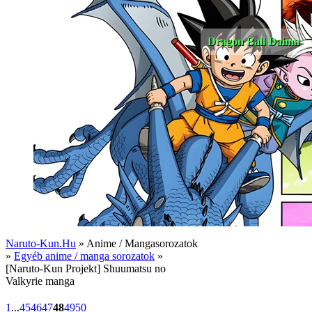
Dragon Ball Daima
Naruto-Kun.Hu
» Anime / Mangasorozatok
»
Egyéb anime / manga sorozatok
»
[Naruto-Kun Projekt] Shuumatsu no
Valkyrie manga
1
...
45
46
47
48
49
50