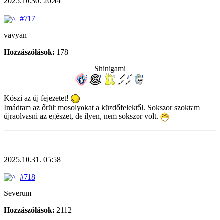
2025.10.30. 20:44
#717
vavyan
Hozzászólások:
178
Shinigami
Köszi az új fejezetet!
Imádtam az őrült mosolyokat a küzdőfelektől. Sokszor szoktam
újraolvasni az egészet, de ilyen, nem sokszor volt.
2025.10.31. 05:58
#718
Severum
Hozzászólások:
2112