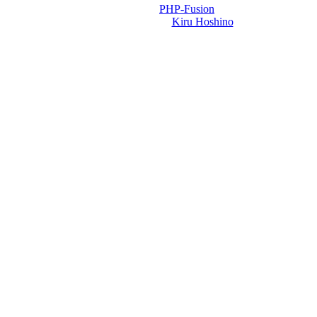
Powered by
PHP-Fusion
Design-t készítette:
Kiru Hoshino