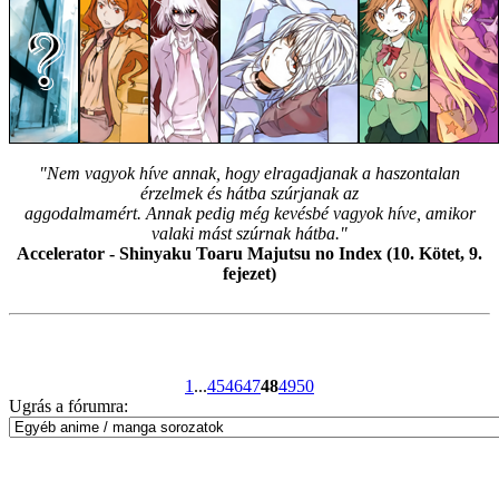
"Nem vagyok híve annak, hogy elragadjanak a haszontalan
érzelmek és hátba szúrjanak az
aggodalmamért. Annak pedig még kevésbé vagyok híve, amikor
valaki mást szúrnak hátba."
Accelerator - Shinyaku Toaru Majutsu no Index (10. Kötet, 9.
fejezet)
1
...
45
46
47
48
49
50
Ugrás a fórumra: