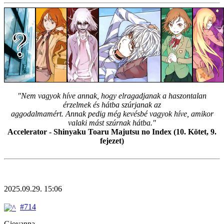
"Nem vagyok híve annak, hogy elragadjanak a haszontalan
érzelmek és hátba szúrjanak az
aggodalmamért. Annak pedig még kevésbé vagyok híve, amikor
valaki mást szúrnak hátba."
Accelerator - Shinyaku Toaru Majutsu no Index (10. Kötet, 9.
fejezet)
2025.09.29. 15:06
#714
Giovanna