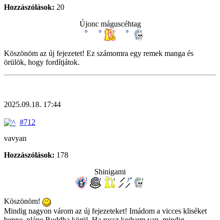
Hozzászólások:
20
Újonc máguscéhtag
Köszönöm az új fejezetet! Ez számomra egy remek manga és
örülök, hogy fordítjátok.
2025.09.18. 17:44
#712
vavyan
Hozzászólások:
178
Shinigami
Köszönöm!
Mindig nagyon várom az új fejezeteket! Imádom a vicces kliséket
benne, pláne Buddha körül. Ha rossz kedvem van, mindig