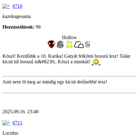
#710
kazekagesama
Hozzászólások:
98
Hollow
Köszi! Kezdődik a 10. Karika! Gatyát felkötni hosszú lesz! Talán
kicsit túl hosszú is&#8230;. Köszi a munkát!
Ami nem öl meg az mindig egy kicsit derűsebbé tesz!
2025.09.16. 23:40
#711
Lucidus