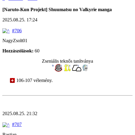
[Naruto-Kun Projekt] Shuumatsu no Valkyrie manga
2025.08.25. 17:24
#706
NagyZsolt01
Hozzászólások:
60
Zseniális teknős tanítványa
106-107 vélemény.
2025.08.25. 21:32
#707
Bastian