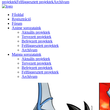
projektek
Felfüggesztett projektek
Archívum
Főoldal
Regisztráció
Fórum
Anime sorozataink
Aktuális projektek
Tervezett projektek
Befejezett projektek
Felfüggesztett projektek
Archívum
Manga sorozataink
Aktuális projektek
Tervezett projektek
Befejezett projektek
Felfüggesztett projektek
Archívum