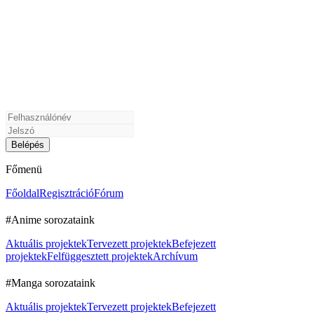
Főmenü
Főoldal
Regisztráció
Fórum
#Anime sorozataink
Aktuális projektek
Tervezett projektek
Befejezett
projektek
Felfüggesztett projektek
Archívum
#Manga sorozataink
Aktuális projektek
Tervezett projektek
Befejezett