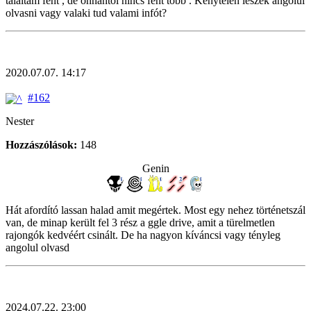
találtam fent , de onnantól nincs fent több . Kénytelen leszek angolul
olvasni vagy valaki tud valami infót?
2020.07.07. 14:17
#162
Nester
Hozzászólások:
148
Genin
Hát afordító lassan halad amit megértek. Most egy nehez történetszál
van, de minap került fel 3 rész a ggle drive, amit a türelmetlen
rajongók kedvéért csinált. De ha nagyon kíváncsi vagy tényleg
angolul olvasd
2024.07.22. 23:00