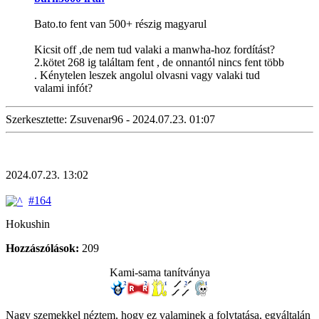
Bato.to fent van 500+ részig magyarul
Kicsit off ,de nem tud valaki a manwha-hoz fordítást?
2.kötet 268 ig találtam fent , de onnantól nincs fent több
. Kénytelen leszek angolul olvasni vagy valaki tud
valami infót?
Szerkesztette: Zsuvenar96 - 2024.07.23. 01:07
2024.07.23. 13:02
#164
Hokushin
Hozzászólások:
209
Kami-sama tanítványa
Nagy szemekkel néztem, hogy ez valaminek a folytatása, egyáltalán