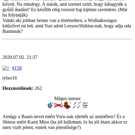
követi. Na mindegy. A másik, ami szemet szúrt, hogy kihagyták a
gyűrű átadást? Ez később elég rosszul fog kijönni szerintem. (Már
ha folytatják)
Valaki aki jobban benne van a történetben, a Wolhaiksongos
kitűzővel mi lett, amit Yuri adott Leesoo/Shibisu-nak, hogy adja oda
Baamnak?
2020.07.02. 21:37
#158
tyber16
Hozzászólások:
262
Mágus tanonc
Amúgy a Baam nevet miért Yoru-nak ejtették az animében? És a
Shinsu miért Kami Mizu (ha jól hallottam, és ha jól írtam akkor ez
isten vizét jelent, ennek van jelentősége?)