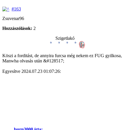
#163
Zsuvenar96
Hozzászólások:
2
Szigetlakó
Köszi a forditást, de annyira furcsa még nekem ez FUG gyilkosa,
Manwha olvasás után &#128517;
Egyesítve 2024.07.23 01:07:26:
burn3000 írta: