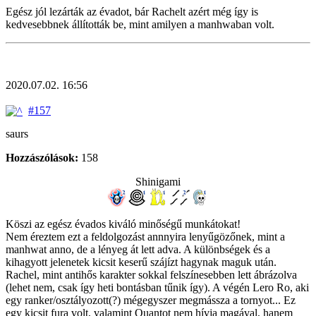
Egész jól lezárták az évadot, bár Rachelt azért még így is
kedvesebbnek állították be, mint amilyen a manhwaban volt.
2020.07.02. 16:56
#157
saurs
Hozzászólások:
158
Shinigami
Köszi az egész évados kiváló minőségű munkátokat!
Nem éreztem ezt a feldolgozást annnyira lenyűgözőnek, mint a
manhwat anno, de a lényeg át lett adva. A különbségek és a
kihagyott jelenetek kicsit keserű szájízt hagynak maguk után.
Rachel, mint antihős karakter sokkal felszínesebben lett ábrázolva
(lehet nem, csak így heti bontásban tűnik így). A végén Lero Ro, aki
egy ranker/osztályozott(?) mégegyszer megmássza a tornyot... Ez
egy kicsit fura volt, valamint Quantot nem hívja magával, hanem