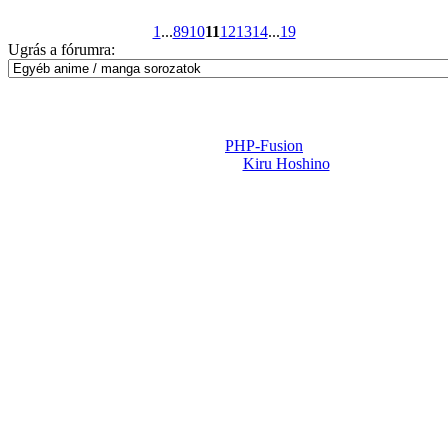
1
...
8
9
10
11
12
13
14
...
19
Ugrás a fórumra:
Powered by
PHP-Fusion
Design-t készítette:
Kiru Hoshino