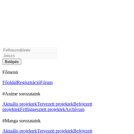
Főmenü
Főoldal
Regisztráció
Fórum
#Anime sorozataink
Aktuális projektek
Tervezett projektek
Befejezett
projektek
Felfüggesztett projektek
Archívum
#Manga sorozataink
Aktuális projektek
Tervezett projektek
Befejezett