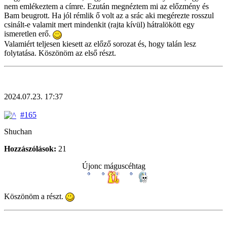
nem emlékeztem a címre. Ezután megnéztem mi az előzmény és
Bam beugrott. Ha jól rémlik ő volt az a srác aki megérezte rosszul
csinált-e valamit mert mindenkit (rajta kívül) hátralökött egy
ismeretlen erő.
Valamiért teljesen kiesett az előző sorozat és, hogy talán lesz
folytatása. Köszönöm az első részt.
2024.07.23. 17:37
#165
Shuchan
Hozzászólások:
21
Újonc máguscéhtag
Köszönöm a részt.