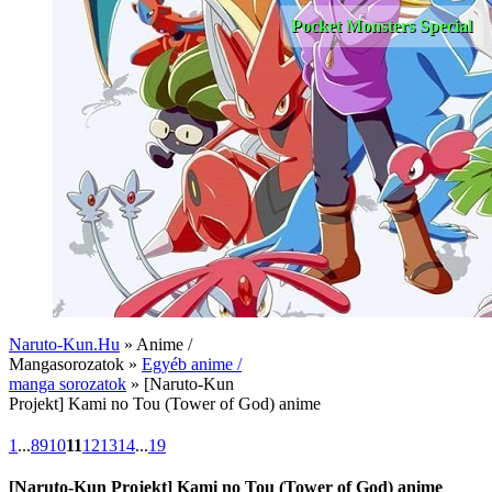
Pocket Monsters Special
Naruto-Kun.Hu
» Anime /
Mangasorozatok »
Egyéb anime /
manga sorozatok
» [Naruto-Kun
Projekt] Kami no Tou (Tower of God) anime
1
...
8
9
10
11
12
13
14
...
19
[Naruto-Kun Projekt] Kami no Tou (Tower of God) anime