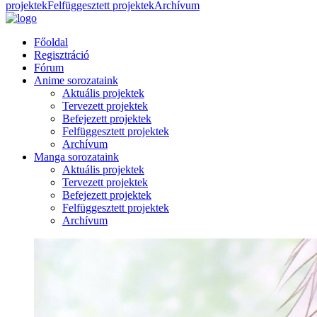
projektek
Felfüggesztett projektek
Archívum
Főoldal
Regisztráció
Fórum
Anime sorozataink
Aktuális projektek
Tervezett projektek
Befejezett projektek
Felfüggesztett projektek
Archívum
Manga sorozataink
Aktuális projektek
Tervezett projektek
Befejezett projektek
Felfüggesztett projektek
Archívum