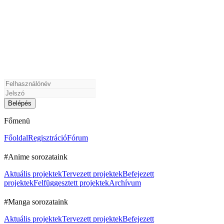
Főmenü
Főoldal
Regisztráció
Fórum
#Anime sorozataink
Aktuális projektek
Tervezett projektek
Befejezett
projektek
Felfüggesztett projektek
Archívum
#Manga sorozataink
Aktuális projektek
Tervezett projektek
Befejezett