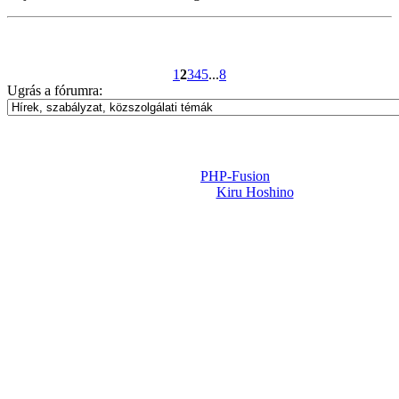
1
2
3
4
5
...
8
Ugrás a fórumra:
Powered by
PHP-Fusion
Design-t készítette:
Kiru Hoshino