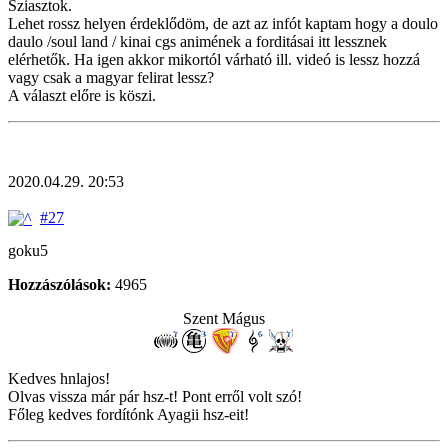
Sziasztok.
Lehet rossz helyen érdeklődöm, de azt az infót kaptam hogy a doulo
daulo /soul land / kinai cgs animének a forditásai itt lessznek
elérhetők. Ha igen akkor mikortól várható ill. videó is lessz hozzá
vagy csak a magyar felirat lessz?
A választ előre is köszi.
2020.04.29. 20:53
#27
goku5
Hozzászólások:
4965
Szent Mágus
Kedves hnlajos!
Olvas vissza már pár hsz-t! Pont erről volt szó!
Főleg kedves fordítónk Ayagii hsz-eit!