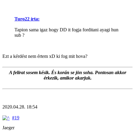
Turo22 írta:
Tapion sama igaz hogy DD it fogja forditani ayagi hun
sub ?
Ezt a kérdést nem értem xD ki fog mit hova?
A felirat sosem késik. És korán se jön soha. Pontosan akkor
érkezik, amikor akarjuk.
2020.04.28. 18:54
#19
Jaeger