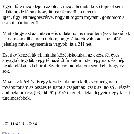
Egyenlőre még idegen az oldal, még a bemutatkozó topicot sem
találtam, de látom, hogy itt már felmerült a nevem.
Igen, úgy lett megbeszélve, hogy itt fogom folytatni, gondolom a
csapat már tud erről.
Mint ahogy azt az indavideós oldalamon is megírtam (és Chakrának
is írtam e-mailbe, nem tudom, hogy látta-e/tovább adta az infót),
jelenleg mivel egyetemista vagyok, itt a ZH hét.
Ezt úgy képzeljük el, mintha középiskolában az egész fél éves
anyagból legalább egy témazárót írnánk minden egy nap, és még
beadandókat is kell írni. Szerintem mondanom sem kell, hogy ez
sok.
Mivel az időzítést is egy kicsit variálnom kell, ezért még nem
továbbítottam az összes feliratot a csapatnak, csak az utolsó 3 részét,
ami nekem kész (93, 94, 95). Ezért kérlek titeket legyetek egy kicsit
türelmesebbek.
2020.04.28. 20:54