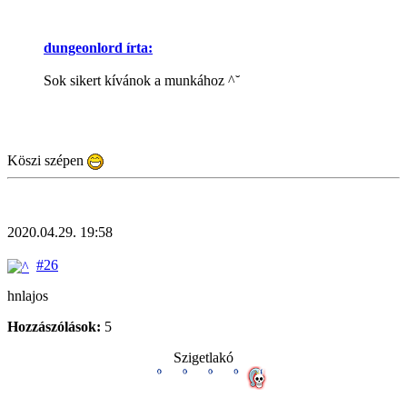
dungeonlord írta:
Sok sikert kívánok a munkához ^˘
Köszi szépen
2020.04.29. 19:58
#26
hnlajos
Hozzászólások:
5
Szigetlakó