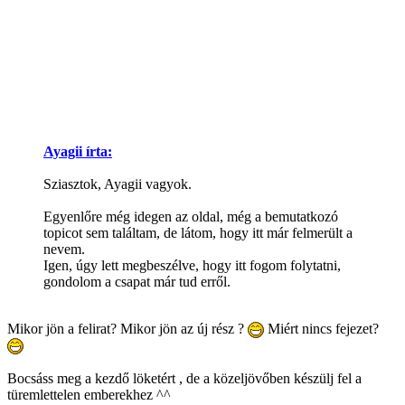
Ayagii írta:
Sziasztok, Ayagii vagyok.
Egyenlőre még idegen az oldal, még a bemutatkozó
topicot sem találtam, de látom, hogy itt már felmerült a
nevem.
Igen, úgy lett megbeszélve, hogy itt fogom folytatni,
gondolom a csapat már tud erről.
Mikor jön a felirat? Mikor jön az új rész ?
Miért nincs fejezet?
Bocsáss meg a kezdő löketért , de a közeljövőben készülj fel a
türemlettelen emberekhez ^^