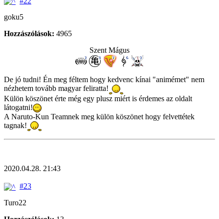
#22
goku5
Hozzászólások:
4965
Szent Mágus
De jó tudni! Én meg féltem hogy kedvenc kínai "animémet" nem
nézhetem tovább magyar feliratta!
Külön köszönet érte még egy plusz miért is érdemes az oldalt
látogatni!
A Naruto-Kun Teamnek meg külön köszönet hogy felvettétek
tagnak!
2020.04.28. 21:43
#23
Turo22