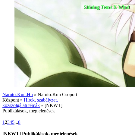
Shining Tears X Wind
Naruto-Kun.Hu
» Naruto-Kun Csoport
Központ »
Hírek, szabályzat,
közszolgálati témák
» [NKWT]
Publikálások, megjelenések
1
2
3
4
5
...
8
[NKWT] Publikálások, megjelenések