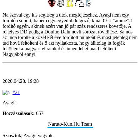
Na szóval egy kis segítség a titok megfejtéséhez. Ayagi nem egy
forditó csoport, hanem egy egyedül dolgozó, kinai CGI "anime"-t
forditó egyén, akinek azért van jó pár száz rendszeres követője. A
rejtélyes DD pedig a Douluo Dalu nevű sorozat röviditése. Sajnos
az Inda törölte a közel két éve forditott munkáit és most jelenleg nem
tud hová feltölteni és ő azt nyilatkozta, hogy állitólag itt fogják
feltölteni a magyar feliratokat és innen lehet majd letölteni.
Nagyjából ennyi.
2020.04.28. 19:28
#21
Ayagii
Hozzászólások:
657
Naruto-Kun.Hu Team
Sziasztok, Ayagii vagyok.