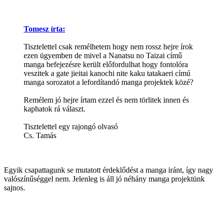
Tomesz írta:
Tisztelettel csak remélhetem hogy nem rossz hejre írok
ezen ügyemben de mivel a Nanatsu no Taizai című
manga befejezésre került előfordulhat hogy fontolóra
veszitek a gate jieitai kanochi nite kaku tatakaeri címú
manga sorozatot a lefordítandó manga projektek közé?
Remélem jó hejre írtam ezzel és nem törlitek innen és
kaphatok rá választ.
Tisztelettel egy rajongó olvasó
Cs. Tamás
Egyik csapattagunk se mutatott érdeklődést a manga iránt, így nagy
valószínűséggel nem. Jelenleg is áll jó néhány manga projektünk
sajnos.