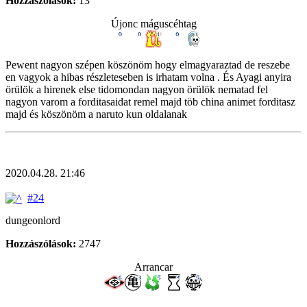
Hozzászólások:
13
Újonc máguscéhtag
Pewent nagyon szépen köszönöm hogy elmagyaraztad de reszebe
en vagyok a hibas részleteseben is irhatam volna . És Ayagi anyira
örülök a hirenek else tidomondan nagyon örülök nematad fel
nagyon varom a forditasaidat remel majd töb china animet forditasz
majd és köszönöm a naruto kun oldalanak
2020.04.28. 21:46
#24
dungeonlord
Hozzászólások:
2747
Arrancar