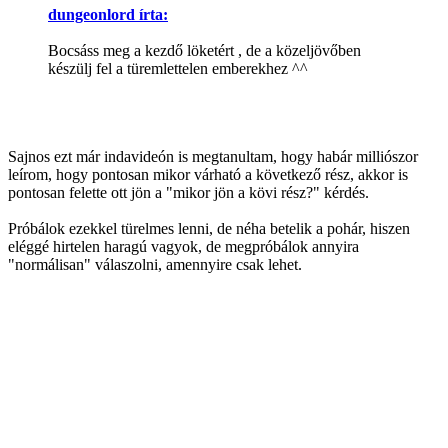
dungeonlord írta:
Bocsáss meg a kezdő löketért , de a közeljövőben
készülj fel a türemlettelen emberekhez ^^
Sajnos ezt már indavideón is megtanultam, hogy habár milliószor
leírom, hogy pontosan mikor várható a következő rész, akkor is
pontosan felette ott jön a "mikor jön a kövi rész?" kérdés.
Próbálok ezekkel türelmes lenni, de néha betelik a pohár, hiszen
eléggé hirtelen haragú vagyok, de megpróbálok annyira
"normálisan" válaszolni, amennyire csak lehet.