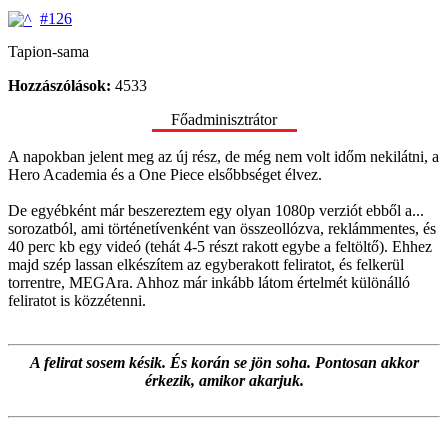
#126
Tapion-sama
Hozzászólások:
4533
Főadminisztrátor
A napokban jelent meg az új rész, de még nem volt időm nekilátni, a
Hero Academia és a One Piece elsőbbséget élvez.
De egyébként már beszereztem egy olyan 1080p verziót ebből a...
sorozatból, ami történetívenként van összeollózva, reklámmentes, és
40 perc kb egy videó (tehát 4-5 részt rakott egybe a feltöltő). Ehhez
majd szép lassan elkészítem az egyberakott feliratot, és felkerül
torrentre, MEGAra. Ahhoz már inkább látom értelmét különálló
feliratot is közzétenni.
A felirat sosem késik. És korán se jön soha. Pontosan akkor
érkezik, amikor akarjuk.