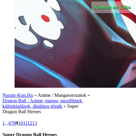
Kimetsu no Yaiba
Naruto-Kun.Hu
» Anime / Mangasorozatok »
Dragon Ball - Anime, manga, mozifilmek,
különkiadások, általános témák
» Super
Dragon Ball Heroes
1
...
6
7
8
9
10
11
12
13
Super Dragon Ball Heroes