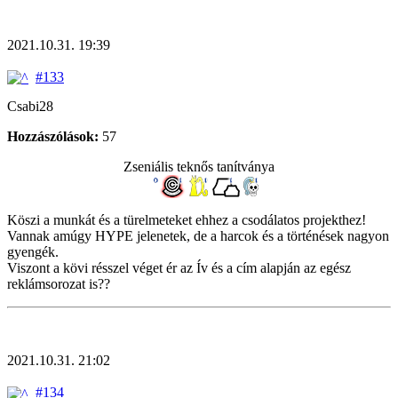
2021.10.31. 19:39
#133
Csabi28
Hozzászólások:
57
Zseniális teknős tanítványa
Köszi a munkát és a türelmeteket ehhez a csodálatos projekthez!
Vannak amúgy HYPE jelenetek, de a harcok és a történések nagyon
gyengék.
Viszont a kövi résszel véget ér az Ív és a cím alapján az egész
reklámsorozat is??
2021.10.31. 21:02
#134