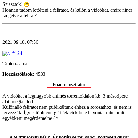
Sziasztok!
Honnan tudom letölteni a feliratot, és külön a videókat, amire nincs
ráégetve a felirat?
2021.09.18. 07:56
#124
Tapion-sama
Hozzászólások:
4533
Főadminisztrátor
A videókat a legnagyobb animés torrentoldalon kb. 3 másodperc
alatt megtalálod.
Különálló feliratot nem publikáltunk ehhez a sorozathoz, és nem is
tervezzük. Így is több energiát fektetek bele havonta, mint amit
egyébként megérdemelne ^^
A felirat sosem késik. És korán se jön soha. Pontosan akkor