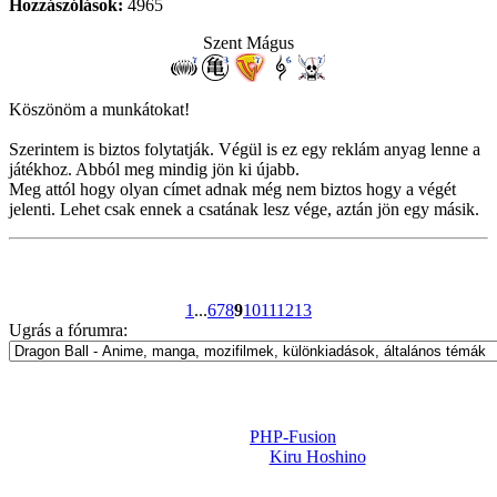
Hozzászólások:
4965
Szent Mágus
Köszönöm a munkátokat!
Szerintem is biztos folytatják. Végül is ez egy reklám anyag lenne a
játékhoz. Abból meg mindig jön ki újabb.
Meg attól hogy olyan címet adnak még nem biztos hogy a végét
jelenti. Lehet csak ennek a csatának lesz vége, aztán jön egy másik.
1
...
6
7
8
9
10
11
12
13
Ugrás a fórumra:
Powered by
PHP-Fusion
Design-t készítette:
Kiru Hoshino