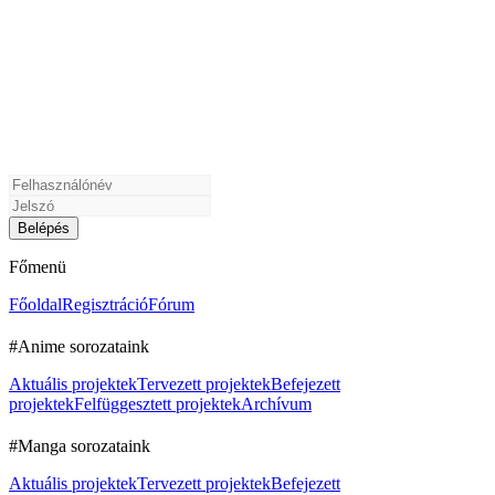
Főmenü
Főoldal
Regisztráció
Fórum
#Anime sorozataink
Aktuális projektek
Tervezett projektek
Befejezett
projektek
Felfüggesztett projektek
Archívum
#Manga sorozataink
Aktuális projektek
Tervezett projektek
Befejezett