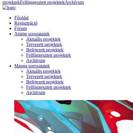
projektek
Felfüggesztett projektek
Archívum
Főoldal
Regisztráció
Fórum
Anime sorozataink
Aktuális projektek
Tervezett projektek
Befejezett projektek
Felfüggesztett projektek
Archívum
Manga sorozataink
Aktuális projektek
Tervezett projektek
Befejezett projektek
Felfüggesztett projektek
Archívum