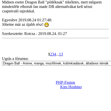
Midnen esetre Dragon Ball "pótléknak" tökéletes, mert mégsem
mindenféle elborult fan made DB alternatívákat kell nézni
csapnivaló rajzokkal.
Egyesítve 2019.08.24 01:27:48:
Jöhetne már az újabb rész!
Szerkesztette: Rotcsa - 2019.08.24. 01:27
1
2
3
4
...
13
Ugrás a fórumra:
Powered by
PHP-Fusion
Design-t készítette:
Kiru Hoshino