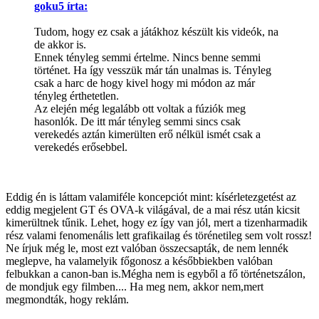
goku5 írta:
Tudom, hogy ez csak a játákhoz készült kis videók, na
de akkor is.
Ennek tényleg semmi értelme. Nincs benne semmi
történet. Ha így vesszük már tán unalmas is. Tényleg
csak a harc de hogy kivel hogy mi módon az már
tényleg érthetetlen.
Az elején még legalább ott voltak a fúziók meg
hasonlók. De itt már tényleg semmi sincs csak
verekedés aztán kimerülten erő nélkül ismét csak a
verekedés erősebbel.
Eddig én is láttam valamiféle koncepciót mint: kísérletezgetést az
eddig megjelent GT és OVA-k világával, de a mai rész után kicsit
kimerültnek tűnik. Lehet, hogy ez így van jól, mert a tizenharmadik
rész valami fenomenális lett grafikailag és törénetileg sem volt rossz!
Ne írjuk még le, most ezt valóban összecsapták, de nem lennék
meglepve, ha valamelyik főgonosz a későbbiekben valóban
felbukkan a canon-ban is.Mégha nem is egyből a fő történetszálon,
de mondjuk egy filmben.... Ha meg nem, akkor nem,mert
megmondták, hogy reklám.