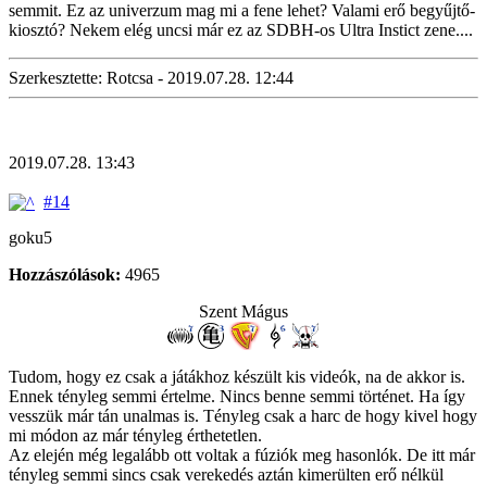
semmit. Ez az univerzum mag mi a fene lehet? Valami erő begyűjtő-
kiosztó? Nekem elég uncsi már ez az SDBH-os Ultra Instict zene....
Szerkesztette: Rotcsa - 2019.07.28. 12:44
2019.07.28. 13:43
#14
goku5
Hozzászólások:
4965
Szent Mágus
Tudom, hogy ez csak a játákhoz készült kis videók, na de akkor is.
Ennek tényleg semmi értelme. Nincs benne semmi történet. Ha így
vesszük már tán unalmas is. Tényleg csak a harc de hogy kivel hogy
mi módon az már tényleg érthetetlen.
Az elején még legalább ott voltak a fúziók meg hasonlók. De itt már
tényleg semmi sincs csak verekedés aztán kimerülten erő nélkül