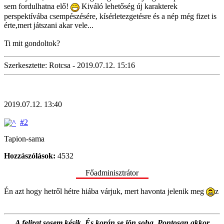
sem fordulhatna elő!
Kiváló lehetőség új karakterek
perspektívába csempészésére, kísérletezgetésre és a nép még fizet is
érte,mert játszani akar vele...
Ti mit gondoltok?
Szerkesztette: Rotcsa - 2019.07.12. 15:16
2019.07.12. 13:40
#2
Tapion-sama
Hozzászólások:
4532
Főadminisztrátor
Én azt hogy hetről hétre hiába várjuk, mert havonta jelenik meg
z
A felirat sosem késik. És korán se jön soha. Pontosan akkor