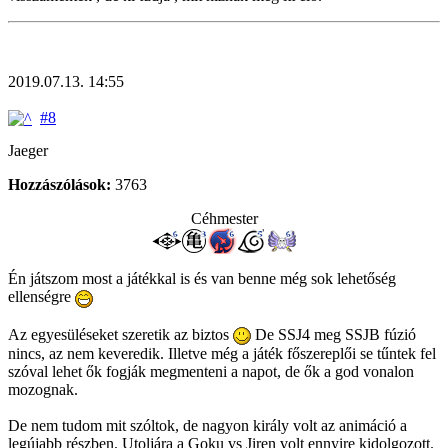
2019.07.13. 14:55
#8
Jaeger
Hozzászólások:
3763
Céhmester
Én játszom most a játékkal is és van benne még sok lehetőség
ellenségre
Az egyesüléseket szeretik az biztos
De SSJ4 meg SSJB fúzió
nincs, az nem keveredik. Illetve még a játék főszereplői se tűntek fel
szóval lehet ők fogják megmenteni a napot, de ők a god vonalon
mozognak.
De nem tudom mit szóltok, de nagyon király volt az animáció a
legújabb részben. Utoljára a Goku vs Jiren volt ennyire kidolgozott.