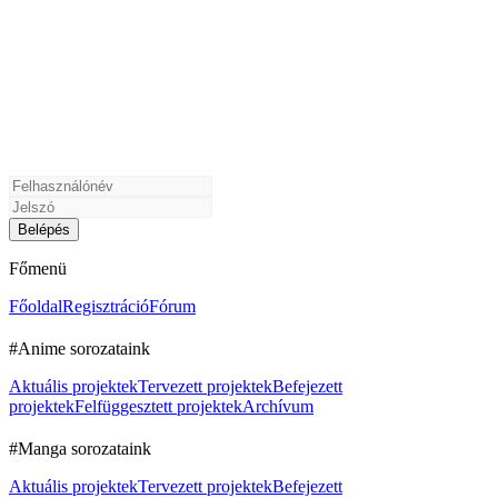
Főmenü
Főoldal
Regisztráció
Fórum
#Anime sorozataink
Aktuális projektek
Tervezett projektek
Befejezett
projektek
Felfüggesztett projektek
Archívum
#Manga sorozataink
Aktuális projektek
Tervezett projektek
Befejezett