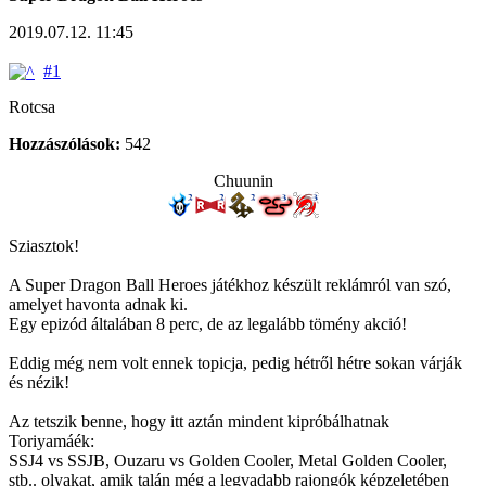
2019.07.12. 11:45
#1
Rotcsa
Hozzászólások:
542
Chuunin
Sziasztok!
A Super Dragon Ball Heroes játékhoz készült reklámról van szó,
amelyet havonta adnak ki.
Egy epizód általában 8 perc, de az legalább tömény akció!
Eddig még nem volt ennek topicja, pedig hétről hétre sokan várják
és nézik!
Az tetszik benne, hogy itt aztán mindent kipróbálhatnak
Toriyamáék:
SSJ4 vs SSJB, Ouzaru vs Golden Cooler, Metal Golden Cooler,
stb.. olyakat, amik talán még a legvadabb rajongók képzeletében