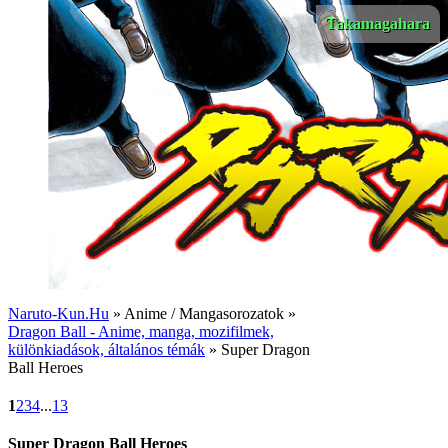
Takamagahara
Naruto-Kun.Hu
» Anime / Mangasorozatok »
Dragon Ball - Anime, manga, mozifilmek,
különkiadások, általános témák
» Super Dragon
Ball Heroes
1
2
3
4
...
13
Super Dragon Ball Heroes