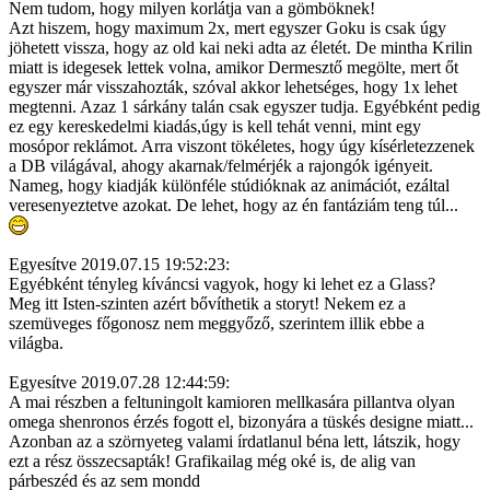
Nem tudom, hogy milyen korlátja van a gömböknek!
Azt hiszem, hogy maximum 2x, mert egyszer Goku is csak úgy
jöhetett vissza, hogy az old kai neki adta az életét. De mintha Krilin
miatt is idegesek lettek volna, amikor Dermesztő megölte, mert őt
egyszer már visszahozták, szóval akkor lehetséges, hogy 1x lehet
megtenni. Azaz 1 sárkány talán csak egyszer tudja. Egyébként pedig
ez egy kereskedelmi kiadás,úgy is kell tehát venni, mint egy
mosópor reklámot. Arra viszont tökéletes, hogy úgy kísérletezzenek
a DB világával, ahogy akarnak/felmérjék a rajongók igényeit.
Nameg, hogy kiadják különféle stúdióknak az animációt, ezáltal
veresenyeztetve azokat. De lehet, hogy az én fantáziám teng túl...
Egyesítve 2019.07.15 19:52:23:
Egyébként tényleg kíváncsi vagyok, hogy ki lehet ez a Glass?
Meg itt Isten-szinten azért bővíthetik a storyt! Nekem ez a
szemüveges főgonosz nem meggyőző, szerintem illik ebbe a
világba.
Egyesítve 2019.07.28 12:44:59:
A mai részben a feltuningolt kamioren mellkasára pillantva olyan
omega shenronos érzés fogott el, bizonyára a tüskés designe miatt...
Azonban az a szörnyeteg valami írdatlanul béna lett, látszik, hogy
ezt a rész összecsapták! Grafikailag még oké is, de alig van
párbeszéd és az sem mondd