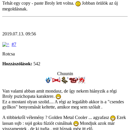
Tehát egy copy - paste Broly lett volna.
Jobban örülök az új
megoldásnak.
2019.07.13. 09:56
#7
Rotcsa
Hozzászólások:
542
Chuunin
Van valami abban amit mondasz, de így nekem hiányzik a régi
Broly pszichopata karaktere.
Ez a mostani olyan szolid.... A régi az legalább akkor is a "csendes
gyílkos" benyomását keltette, amikor meg sem szólalt .
A többiekről vélemény ? Golden Metal Cooler ... agyafasz
Ezek
lassan ssjb : ssj4 goku fúziót csinálnak
Mondjuk azok már
visszamentek , de ki tudja , mit híznak még itt elő.