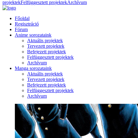
projektek
Felfüggesztett projektek
Archívum
Főoldal
Regisztráció
Fórum
Anime sorozataink
Aktuális projektek
Tervezett projektek
Befejezett projektek
Felfüggesztett projektek
Archívum
Manga sorozataink
Aktuális projektek
Tervezett projektek
Befejezett projektek
Felfüggesztett projektek
Archívum