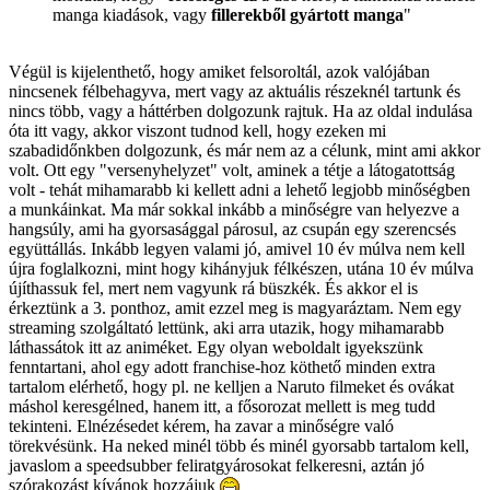
manga kiadások, vagy
fillerekből gyártott manga
"
Végül is kijelenthető, hogy amiket felsoroltál, azok valójában
nincsenek félbehagyva, mert vagy az aktuális részeknél tartunk és
nincs több, vagy a háttérben dolgozunk rajtuk. Ha az oldal indulása
óta itt vagy, akkor viszont tudnod kell, hogy ezeken mi
szabadidőnkben dolgozunk, és már nem az a célunk, mint ami akkor
volt. Ott egy "versenyhelyzet" volt, aminek a tétje a látogatottság
volt - tehát mihamarabb ki kellett adni a lehető legjobb minőségben
a munkáinkat. Ma már sokkal inkább a minőségre van helyezve a
hangsúly, ami ha gyorsasággal párosul, az csupán egy szerencsés
együttállás. Inkább legyen valami jó, amivel 10 év múlva nem kell
újra foglalkozni, mint hogy kihányjuk félkészen, utána 10 év múlva
újíthassuk fel, mert nem vagyunk rá büszkék. És akkor el is
érkeztünk a 3. ponthoz, amit ezzel meg is magyaráztam. Nem egy
streaming szolgáltató lettünk, aki arra utazik, hogy mihamarabb
láthassátok itt az animéket. Egy olyan weboldalt igyekszünk
fenntartani, ahol egy adott franchise-hoz köthető minden extra
tartalom elérhető, hogy pl. ne kelljen a Naruto filmeket és ovákat
máshol keresgélned, hanem itt, a fősorozat mellett is meg tudd
tekinteni. Elnézésedet kérem, ha zavar a minőségre való
törekvésünk. Ha neked minél több és minél gyorsabb tartalom kell,
javaslom a speedsubber feliratgyárosokat felkeresni, aztán jó
szórakozást kívánok hozzájuk