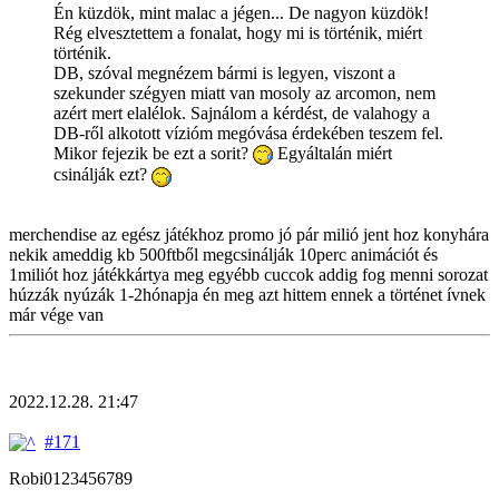
Én küzdök, mint malac a jégen... De nagyon küzdök!
Rég elvesztettem a fonalat, hogy mi is történik, miért
történik.
DB, szóval megnézem bármi is legyen, viszont a
szekunder szégyen miatt van mosoly az arcomon, nem
azért mert elalélok. Sajnálom a kérdést, de valahogy a
DB-ről alkotott vízióm megóvása érdekében teszem fel.
Mikor fejezik be ezt a sorit?
Egyáltalán miért
csinálják ezt?
merchendise az egész játékhoz promo jó pár milió jent hoz konyhára
nekik ameddig kb 500ftből megcsinálják 10perc animációt és
1miliót hoz játékkártya meg egyébb cuccok addig fog menni sorozat
húzzák nyúzák 1-2hónapja én meg azt hittem ennek a történet ívnek
már vége van
2022.12.28. 21:47
#171
Robi0123456789