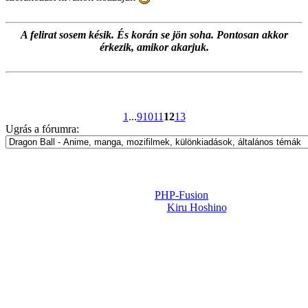
A felirat sosem késik. És korán se jön soha. Pontosan akkor
érkezik, amikor akarjuk.
1
...
9
10
11
12
13
Ugrás a fórumra:
Powered by
PHP-Fusion
Design-t készítette:
Kiru Hoshino