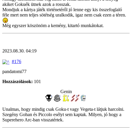
akiket Gokuék ütnek azok a rosszak.
Mondjuk a kártya játék történetéről jó lenne egy kis összefoglaló
féle mert nem teljes sötétség uralkodik, igaz nem csak ezen a téren.
Még egyszer köszönöm a kemény, kitartó munkátokat.
2023.08.30. 04:19
#176
pandatomi77
Hozzászólások:
101
Genin
Unalmas, hogy mindig csak Goku-t vagy Vegeta-t látjuk harcolni.
Szegény Gohan és Piccolo esélyt sem kaptak. Milyen, jó hogy a
Superehero Arc-ban visszatértek.