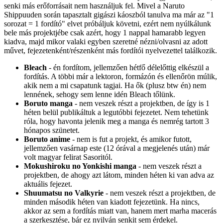
senki más erőforrásait nem használjuk fel. Mivel a Naruto
Shippuuden során tapasztalt gigászi káoszból tanulva ma már az "1
sorozat = 1 fordító" elvet próbáljuk követni, ezért nem nyúlkálunk
bele más projektjébe csak azért, hogy 1 nappal hamarabb legyen
kiadva, majd mikor valaki egyben szeretné nézni/olvasni az adott
művet, fejezetenként/részenként más fordítói nyelvezettel találkozik.
Bleach
- én fordítom, jellemzően hétfő délelőttig elkészül a
fordítás. A többi már a lektoron, formázón és ellenőrön múlik,
akik nem a mi csapatunk tagjai. Ha ők (plusz btw én) nem
lennének, sehogy sem lenne idén Bleach tőlünk.
Boruto manga
- nem veszek részt a projektben, de így is 1
héten belül publikáltuk a legutóbbi fejezetet. Nem tehetünk
róla, hogy havonta jelenik meg a manga és nemrég tartott 3
hónapos szünetet.
Boruto anime
- nem is fut a projekt, és amikor futott,
jellemzően vasárnap este (12 órával a megjelenés után) már
volt magyar felirat Sasoritól.
Mokushiroku no Yonkishi manga
- nem veszek részt a
projektben, de ahogy azt látom, minden héten ki van adva az
aktuális fejezet.
Shuumatsu no Valkyrie
- nem veszek részt a projektben, de
minden második héten van kiadott fejezetünk. Ha nincs,
akkor az sem a fordítás miatt van, hanem mert marha macerás
a szerkesztése, bár ez nyilván senkit sem érdekel.