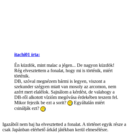
itachi01 írta:
Én küzdök, mint malac a jégen... De nagyon küzdök!
Rég elvesztettem a fonalat, hogy mi is történik, miért
történik.
DB, szóval megnézem bármi is legyen, viszont a
szekunder szégyen miatt van mosoly az arcomon, nem
azért mert elalélok. Sajnálom a kérdést, de valahogy a
DB-ről alkotott vízióm megóvása érdekében teszem fel.
Mikor fejezik be ezt a sorit?
Egyáltalán miért
csinálják ezt?
Igazából nem baj ha elvesztetted a fonalat. A történet egyik része a
csak Japánban elérhető árkád játékban kerül elmesélésre.