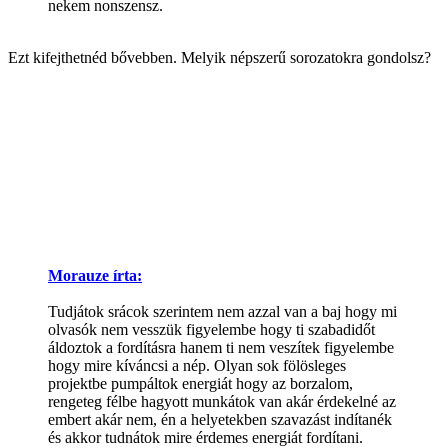
nekem nonszensz.
Ezt kifejthetnéd bővebben. Melyik népszerű sorozatokra gondolsz?
Morauze írta:
Tudjátok srácok szerintem nem azzal van a baj hogy mi
olvasók nem vesszük figyelembe hogy ti szabadidőt
áldoztok a fordításra hanem ti nem veszítek figyelembe
hogy mire kíváncsi a nép. Olyan sok fölösleges
projektbe pumpáltok energiát hogy az borzalom,
rengeteg félbe hagyott munkátok van akár érdekelné az
embert akár nem, én a helyetekben szavazást indítanék
és akkor tudnátok mire érdemes energiát fordítani.