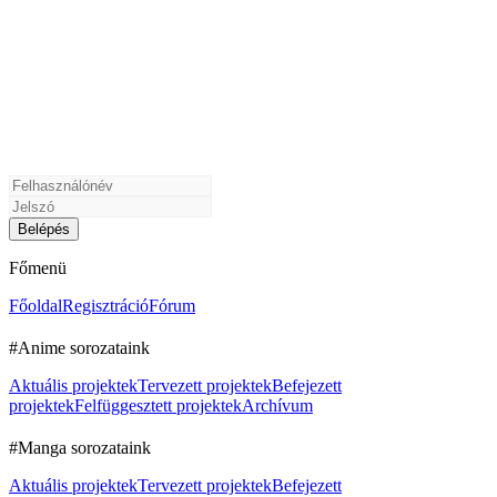
Főmenü
Főoldal
Regisztráció
Fórum
#Anime sorozataink
Aktuális projektek
Tervezett projektek
Befejezett
projektek
Felfüggesztett projektek
Archívum
#Manga sorozataink
Aktuális projektek
Tervezett projektek
Befejezett