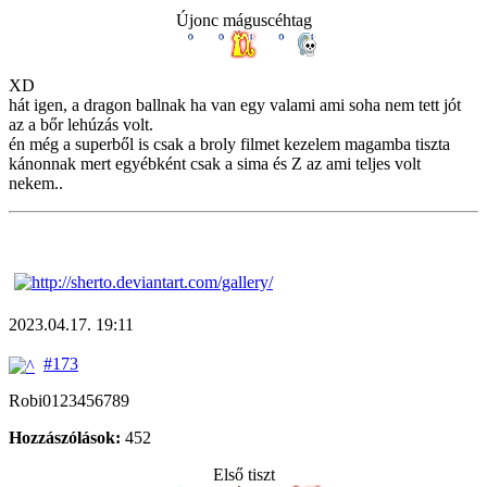
Újonc máguscéhtag
XD
hát igen, a dragon ballnak ha van egy valami ami soha nem tett jót
az a bőr lehúzás volt.
én még a superből is csak a broly filmet kezelem magamba tiszta
kánonnak mert egyébként csak a sima és Z az ami teljes volt
nekem..
2023.04.17. 19:11
#173
Robi0123456789
Hozzászólások:
452
Első tiszt