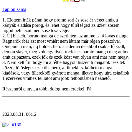
Tapion-sama
1. Előttem írták páran hogy promo sori és sose ér véget amíg a
kártyák eladása pörög, és lehet hogy túlél téged az üzlet, sosem
fogod befejezni mert sose lesz vége.
2. Új bleach, boruto manga de szerintem az anime is, 4 lovas manga,
Ragnarök (bár azt most vmiért nem láttam már régen posztolva),
Onepunch man, uq holder, hero academia de abból csak a fő száll,
demon slayer, meg volt egy ilyen rock lees naruto manga meg anime
amit csipáztam, ezek jók és ezek közt van olyan ami már nem megy.
3. Nem kell írni hogy mi a félbe hagyott hiszen ti magatok teszitek
közzé, fölösleges ez a dbs hero, a filmekhez köthető manga
kiadások, vagy fillerekből gyártott manga, illetve hogy újra csináltok
1 ezeréves vmihez feliratot ami jobb felbontásban nézhető.
Részemről ennyi, a többi dolog nem érdekel. Pá
2023.08.31. 06:12
#180