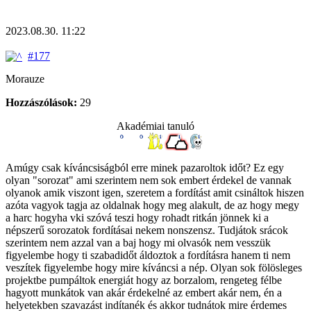
2023.08.30. 11:22
#177
Morauze
Hozzászólások:
29
Akadémiai tanuló
Amúgy csak kíváncsiságból erre minek pazaroltok időt? Ez egy
olyan "sorozat" ami szerintem nem sok embert érdekel de vannak
olyanok amik viszont igen, szeretem a fordítást amit csináltok hiszen
azóta vagyok tagja az oldalnak hogy meg alakult, de az hogy megy
a harc hogyha vki szóvá teszi hogy rohadt ritkán jönnek ki a
népszerű sorozatok fordításai nekem nonszensz. Tudjátok srácok
szerintem nem azzal van a baj hogy mi olvasók nem vesszük
figyelembe hogy ti szabadidőt áldoztok a fordításra hanem ti nem
veszítek figyelembe hogy mire kíváncsi a nép. Olyan sok fölösleges
projektbe pumpáltok energiát hogy az borzalom, rengeteg félbe
hagyott munkátok van akár érdekelné az embert akár nem, én a
helyetekben szavazást indítanék és akkor tudnátok mire érdemes