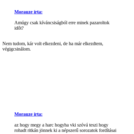
Morauze írta:
Amúgy csak kíváncsiságból erre minek pazaroltok
időt?
Nem tudom, kár volt elkezdeni, de ha már elkezdtem,
végigcsinálom.
Morauze írta:
az hogy megy a harc hogyha vki szóvá teszi hogy
rohadt ritkán jönnek ki a népszerű sorozatok fordításai