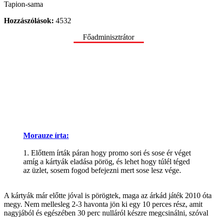
Tapion-sama
Hozzászólások:
4532
Főadminisztrátor
Morauze írta:
1. Előttem írták páran hogy promo sori és sose ér véget
amíg a kártyák eladása pörög, és lehet hogy túlél téged
az üzlet, sosem fogod befejezni mert sose lesz vége.
A kártyák már előtte jóval is pörögtek, maga az árkád játék 2010 óta
megy. Nem mellesleg 2-3 havonta jön ki egy 10 perces rész, amit
nagyjából és egészében 30 perc nulláról készre megcsinálni, szóval