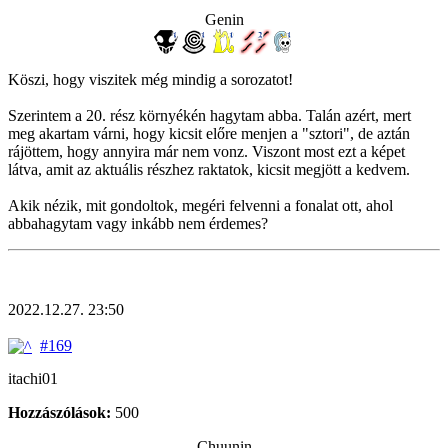
Genin
Köszi, hogy viszitek még mindig a sorozatot!
Szerintem a 20. rész környékén hagytam abba. Talán azért, mert
meg akartam várni, hogy kicsit előre menjen a "sztori", de aztán
rájöttem, hogy annyira már nem vonz. Viszont most ezt a képet
látva, amit az aktuális részhez raktatok, kicsit megjött a kedvem.
Akik nézik, mit gondoltok, megéri felvenni a fonalat ott, ahol
abbahagytam vagy inkább nem érdemes?
2022.12.27. 23:50
#169
itachi01
Hozzászólások:
500
Chuunin