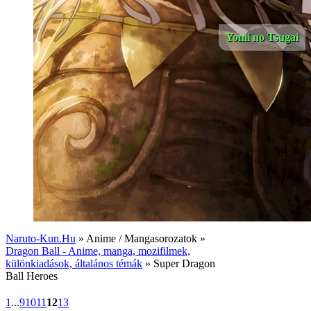
Yomi no Tsugai
Naruto-Kun.Hu
» Anime / Mangasorozatok »
Dragon Ball - Anime, manga, mozifilmek,
különkiadások, általános témák
» Super Dragon
Ball Heroes
1
...
9
10
11
12
13