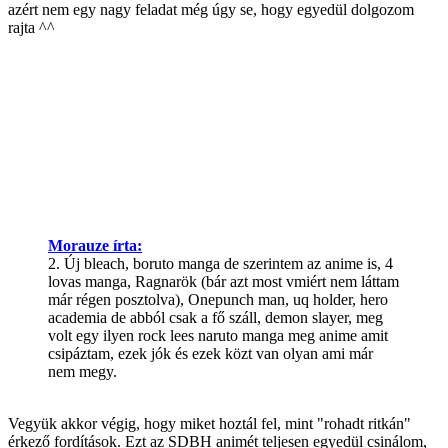
azért nem egy nagy feladat még úgy se, hogy egyedül dolgozom
rajta ^^
Morauze írta:
2. Új bleach, boruto manga de szerintem az anime is, 4
lovas manga, Ragnarök (bár azt most vmiért nem láttam
már régen posztolva), Onepunch man, uq holder, hero
academia de abból csak a fő száll, demon slayer, meg
volt egy ilyen rock lees naruto manga meg anime amit
csipáztam, ezek jók és ezek közt van olyan ami már
nem megy.
Vegyük akkor végig, hogy miket hoztál fel, mint "rohadt ritkán"
érkező fordítások. Ezt az SDBH animét teljesen egyedül csinálom,