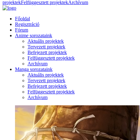
projektek
Felfüggesztett projektek
Archívum
Főoldal
Regisztráció
Fórum
Anime sorozataink
Aktuális projektek
Tervezett projektek
Befejezett projektek
Felfüggesztett projektek
Archívum
Manga sorozataink
Aktuális projektek
Tervezett projektek
Befejezett projektek
Felfüggesztett projektek
Archívum