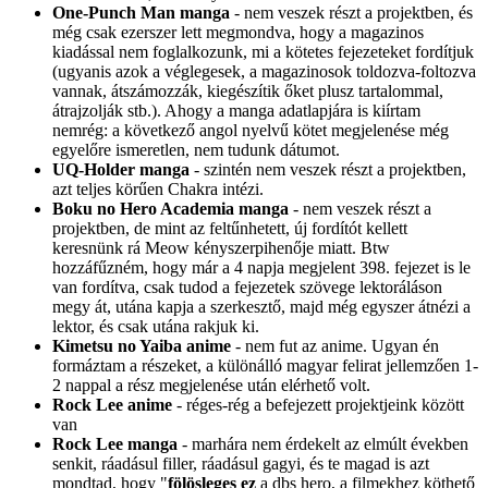
One-Punch Man manga
- nem veszek részt a projektben, és
még csak ezerszer lett megmondva, hogy a magazinos
kiadással nem foglalkozunk, mi a kötetes fejezeteket fordítjuk
(ugyanis azok a véglegesek, a magazinosok toldozva-foltozva
vannak, átszámozzák, kiegészítik őket plusz tartalommal,
átrajzolják stb.). Ahogy a manga adatlapjára is kiírtam
nemrég: a következő angol nyelvű kötet megjelenése még
egyelőre ismeretlen, nem tudunk dátumot.
UQ-Holder manga
- szintén nem veszek részt a projektben,
azt teljes körűen Chakra intézi.
Boku no Hero Academia manga
- nem veszek részt a
projektben, de mint az feltűnhetett, új fordítót kellett
keresnünk rá Meow kényszerpihenője miatt. Btw
hozzáfűzném, hogy már a 4 napja megjelent 398. fejezet is le
van fordítva, csak tudod a fejezetek szövege lektoráláson
megy át, utána kapja a szerkesztő, majd még egyszer átnézi a
lektor, és csak utána rakjuk ki.
Kimetsu no Yaiba anime
- nem fut az anime. Ugyan én
formáztam a részeket, a különálló magyar felirat jellemzően 1-
2 nappal a rész megjelenése után elérhető volt.
Rock Lee anime
- réges-rég a befejezett projektjeink között
van
Rock Lee manga
- marhára nem érdekelt az elmúlt években
senkit, ráadásul filler, ráadásul gagyi, és te magad is azt
mondtad, hogy "
fölösleges ez
a dbs hero, a filmekhez köthető