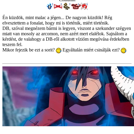
Én küzdök, mint malac a jégen... De nagyon küzdök! Rég
elvesztettem a fonalat, hogy mi is történik, miért történik.
DB, szóval megnézem bármi is legyen, viszont a szekunder szégyen
miatt van mosoly az arcomon, nem azért mert elalélok. Sajnálom a
kérdést, de valahogy a DB-ről alkotott vízióm megóvása érdekében
teszem fel.
Mikor fejezik be ezt a sorit?
Egyáltalán miért csinálják ezt?