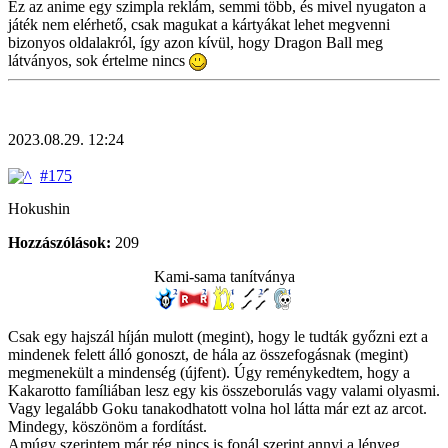
Ez az anime egy szimpla reklám, semmi több, és mivel nyugaton a
játék nem elérhető, csak magukat a kártyákat lehet megvenni
bizonyos oldalakról, így azon kívül, hogy Dragon Ball meg
látványos, sok értelme nincs
2023.08.29. 12:24
#175
Hokushin
Hozzászólások:
209
Kami-sama tanítványa
Csak egy hajszál híján mulott (megint), hogy le tudták győzni ezt a
mindenek felett álló gonoszt, de hála az összefogásnak (megint)
megmenekült a mindenség (újfent). Úgy reménykedtem, hogy a
Kakarotto famíliában lesz egy kis összeborulás vagy valami olyasmi.
Vagy legalább Goku tanakodhatott volna hol látta már ezt az arcot.
Mindegy, köszönöm a fordítást.
Amúgy szerintem már rég nincs is fonál szerint annyi a lényeg