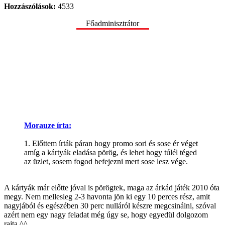
Hozzászólások:
4533
Főadminisztrátor
Morauze írta:
1. Előttem írták páran hogy promo sori és sose ér véget
amíg a kártyák eladása pörög, és lehet hogy túlél téged
az üzlet, sosem fogod befejezni mert sose lesz vége.
A kártyák már előtte jóval is pörögtek, maga az árkád játék 2010 óta
megy. Nem mellesleg 2-3 havonta jön ki egy 10 perces rész, amit
nagyjából és egészében 30 perc nulláról készre megcsinálni, szóval
azért nem egy nagy feladat még úgy se, hogy egyedül dolgozom
rajta ^^