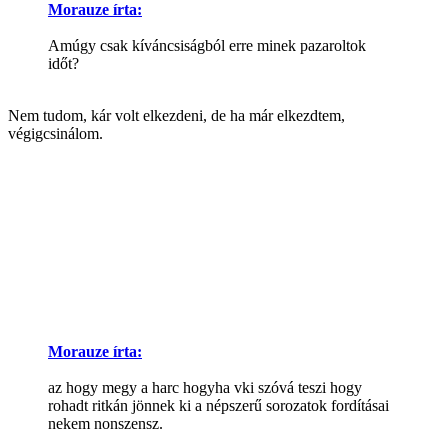
Morauze írta:
Amúgy csak kíváncsiságból erre minek pazaroltok
időt?
Nem tudom, kár volt elkezdeni, de ha már elkezdtem,
végigcsinálom.
Morauze írta:
az hogy megy a harc hogyha vki szóvá teszi hogy
rohadt ritkán jönnek ki a népszerű sorozatok fordításai
nekem nonszensz.