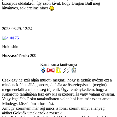
bizonyos oldalakról, így azon kívül, hogy Dragon Ball meg
látványos, sok értelme nincs
2023.08.29. 12:24
#175
Hokushin
Hozzászólások:
209
Kami-sama tanítványa
Csak egy hajszál híján mulott (megint), hogy le tudták győzni ezt a
mindenek felett álló gonoszt, de hála az összefogásnak (megint)
megmenekült a mindenség (újfent). Úgy reménykedtem, hogy a
Kakarotto famíliában lesz egy kis összeborulás vagy valami olyasmi.
Vagy legalább Goku tanakodhatott volna hol látta már ezt az arcot.
Mindegy, köszönöm a fordítást.
Amúgy szerintem már rég nincs is fonál szerint annyi a lényeg
akiket Gokuék ütnek azok a rosszak.