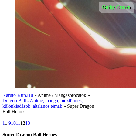
Guilty Crown
Naruto-Kun.Hu
» Anime / Mangasorozatok »
Dragon Ball - Anime, manga, mozifilmek,
különkiadások, általános témák
» Super Dragon
Ball Heroes
1
...
9
10
11
12
13
Super Dragon Ball Heroes