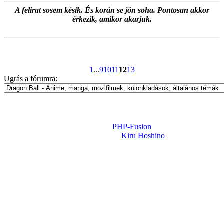
A felirat sosem késik. És korán se jön soha. Pontosan akkor
érkezik, amikor akarjuk.
1
...
9
10
11
12
13
Ugrás a fórumra:
Powered by
PHP-Fusion
Design-t készítette:
Kiru Hoshino