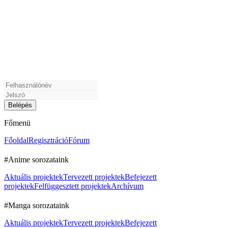
Főmenü
Főoldal
Regisztráció
Fórum
#Anime sorozataink
Aktuális projektek
Tervezett projektek
Befejezett
projektek
Felfüggesztett projektek
Archívum
#Manga sorozataink
Aktuális projektek
Tervezett projektek
Befejezett