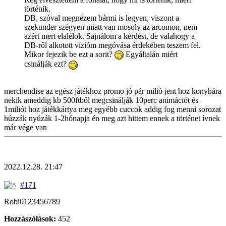
történik.
DB, szóval megnézem bármi is legyen, viszont a
szekunder szégyen miatt van mosoly az arcomon, nem
azért mert elalélok. Sajnálom a kérdést, de valahogy a
DB-ről alkotott vízióm megóvása érdekében teszem fel.
Mikor fejezik be ezt a sorit?
Egyáltalán miért
csinálják ezt?
merchendise az egész játékhoz promo jó pár milió jent hoz konyhára
nekik ameddig kb 500ftből megcsinálják 10perc animációt és
1miliót hoz játékkártya meg egyébb cuccok addig fog menni sorozat
húzzák nyúzák 1-2hónapja én meg azt hittem ennek a történet ívnek
már vége van
2022.12.28. 21:47
#171
Robi0123456789
Hozzászólások:
452