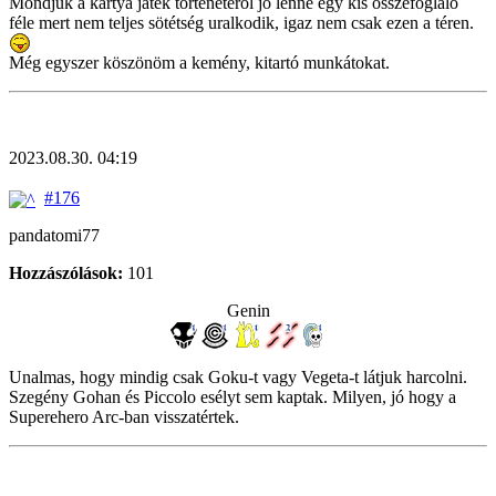
Mondjuk a kártya játék történetéről jó lenne egy kis összefoglaló
féle mert nem teljes sötétség uralkodik, igaz nem csak ezen a téren.
Még egyszer köszönöm a kemény, kitartó munkátokat.
2023.08.30. 04:19
#176
pandatomi77
Hozzászólások:
101
Genin
Unalmas, hogy mindig csak Goku-t vagy Vegeta-t látjuk harcolni.
Szegény Gohan és Piccolo esélyt sem kaptak. Milyen, jó hogy a
Superehero Arc-ban visszatértek.