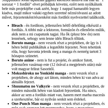
sorozat = 1 fordító" elvet próbáljuk követni, ezért nem nyúlkálunk
bele más projektjébe csak azért, hogy 1 nappal hamarabb legyen
kiadva, majd mikor valaki egyben szeretné nézni/olvasni az adott
művet, fejezetenként/részenként más fordítói nyelvezettel találkozik.
Bleach
- én fordítom, jellemzően hétfő délelőttig elkészül a
fordítás. A többi már a lektoron, formázón és ellenőrön múlik,
akik nem a mi csapatunk tagjai. Ha ők (plusz btw én) nem
lennének, sehogy sem lenne idén Bleach tőlünk.
Boruto manga
- nem veszek részt a projektben, de így is 1
héten belül publikáltuk a legutóbbi fejezetet. Nem tehetünk
róla, hogy havonta jelenik meg a manga és nemrég tartott 3
hónapos szünetet.
Boruto anime
- nem is fut a projekt, és amikor futott,
jellemzően vasárnap este (12 órával a megjelenés után) már
volt magyar felirat Sasoritól.
Mokushiroku no Yonkishi manga
- nem veszek részt a
projektben, de ahogy azt látom, minden héten ki van adva az
aktuális fejezet.
Shuumatsu no Valkyrie
- nem veszek részt a projektben, de
minden második héten van kiadott fejezetünk. Ha nincs,
akkor az sem a fordítás miatt van, hanem mert marha macerás
a szerkesztése, bár ez nyilván senkit sem érdekel.
One-Punch Man manga
- nem veszek részt a projektben, és
még csak ezerszer lett megmondva, hogy a magazinos