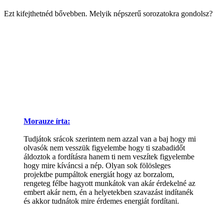
Ezt kifejthetnéd bővebben. Melyik népszerű sorozatokra gondolsz?
Morauze írta:
Tudjátok srácok szerintem nem azzal van a baj hogy mi
olvasók nem vesszük figyelembe hogy ti szabadidőt
áldoztok a fordításra hanem ti nem veszítek figyelembe
hogy mire kíváncsi a nép. Olyan sok fölösleges
projektbe pumpáltok energiát hogy az borzalom,
rengeteg félbe hagyott munkátok van akár érdekelné az
embert akár nem, én a helyetekben szavazást indítanék
és akkor tudnátok mire érdemes energiát fordítani.