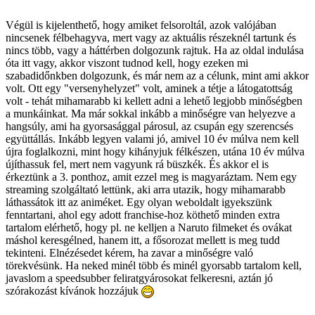
Végül is kijelenthető, hogy amiket felsoroltál, azok valójában
nincsenek félbehagyva, mert vagy az aktuális részeknél tartunk és
nincs több, vagy a háttérben dolgozunk rajtuk. Ha az oldal indulása
óta itt vagy, akkor viszont tudnod kell, hogy ezeken mi
szabadidőnkben dolgozunk, és már nem az a célunk, mint ami akkor
volt. Ott egy "versenyhelyzet" volt, aminek a tétje a látogatottság
volt - tehát mihamarabb ki kellett adni a lehető legjobb minőségben
a munkáinkat. Ma már sokkal inkább a minőségre van helyezve a
hangsúly, ami ha gyorsasággal párosul, az csupán egy szerencsés
együttállás. Inkább legyen valami jó, amivel 10 év múlva nem kell
újra foglalkozni, mint hogy kihányjuk félkészen, utána 10 év múlva
újíthassuk fel, mert nem vagyunk rá büszkék. És akkor el is
érkeztünk a 3. ponthoz, amit ezzel meg is magyaráztam. Nem egy
streaming szolgáltató lettünk, aki arra utazik, hogy mihamarabb
láthassátok itt az animéket. Egy olyan weboldalt igyekszünk
fenntartani, ahol egy adott franchise-hoz köthető minden extra
tartalom elérhető, hogy pl. ne kelljen a Naruto filmeket és ovákat
máshol keresgélned, hanem itt, a fősorozat mellett is meg tudd
tekinteni. Elnézésedet kérem, ha zavar a minőségre való
törekvésünk. Ha neked minél több és minél gyorsabb tartalom kell,
javaslom a speedsubber feliratgyárosokat felkeresni, aztán jó
szórakozást kívánok hozzájuk