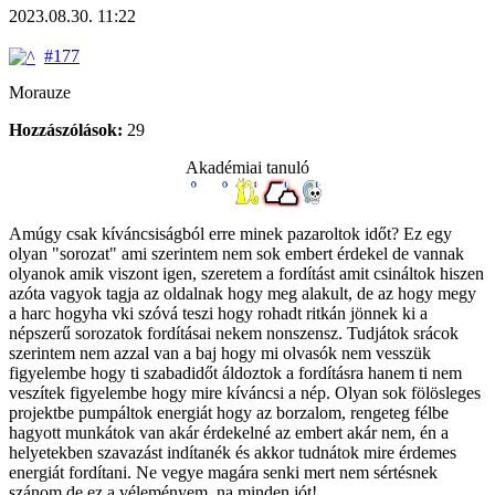
2023.08.30. 11:22
#177
Morauze
Hozzászólások:
29
Akadémiai tanuló
Amúgy csak kíváncsiságból erre minek pazaroltok időt? Ez egy
olyan "sorozat" ami szerintem nem sok embert érdekel de vannak
olyanok amik viszont igen, szeretem a fordítást amit csináltok hiszen
azóta vagyok tagja az oldalnak hogy meg alakult, de az hogy megy
a harc hogyha vki szóvá teszi hogy rohadt ritkán jönnek ki a
népszerű sorozatok fordításai nekem nonszensz. Tudjátok srácok
szerintem nem azzal van a baj hogy mi olvasók nem vesszük
figyelembe hogy ti szabadidőt áldoztok a fordításra hanem ti nem
veszítek figyelembe hogy mire kíváncsi a nép. Olyan sok fölösleges
projektbe pumpáltok energiát hogy az borzalom, rengeteg félbe
hagyott munkátok van akár érdekelné az embert akár nem, én a
helyetekben szavazást indítanék és akkor tudnátok mire érdemes
energiát fordítani. Ne vegye magára senki mert nem sértésnek
szánom de ez a véleményem, na minden jót!