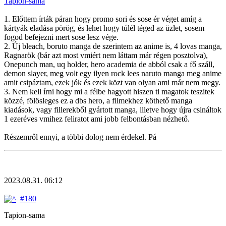
Tapion-sama
1. Előttem írták páran hogy promo sori és sose ér véget amíg a
kártyák eladása pörög, és lehet hogy túlél téged az üzlet, sosem
fogod befejezni mert sose lesz vége.
2. Új bleach, boruto manga de szerintem az anime is, 4 lovas manga,
Ragnarök (bár azt most vmiért nem láttam már régen posztolva),
Onepunch man, uq holder, hero academia de abból csak a fő száll,
demon slayer, meg volt egy ilyen rock lees naruto manga meg anime
amit csipáztam, ezek jók és ezek közt van olyan ami már nem megy.
3. Nem kell írni hogy mi a félbe hagyott hiszen ti magatok teszitek
közzé, fölösleges ez a dbs hero, a filmekhez köthető manga
kiadások, vagy fillerekből gyártott manga, illetve hogy újra csináltok
1 ezeréves vmihez feliratot ami jobb felbontásban nézhető.
Részemről ennyi, a többi dolog nem érdekel. Pá
2023.08.31. 06:12
#180
Tapion-sama