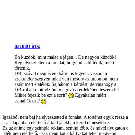
itachi01 írta:
Én küzdök, mint malac a jégen... De nagyon küzdök!
Rég elvesztettem a fonalat, hogy mi is történik, miért
történik.
DB, szóval megnézem bármi is legyen, viszont a
szekunder szégyen miatt van mosoly az arcomon, nem
azért mert elalélok. Sajnálom a kérdést, de valahogy a
DB-ről alkotott vízióm megóvása érdekében teszem fel.
Mikor fejezik be ezt a sorit?
Egyáltalán miért
csinálják ezt?
Igazából nem baj ha elvesztetted a fonalat. A történet egyik része a
csak Japánban elérhető árkád játékban kerül elmesélésre.
Ez az anime egy szimpla reklám, semmi több, és mivel nyugaton a
játék nem elérhető, csak magukat a kártyákat lehet megvenni