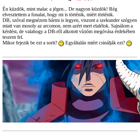
Én küzdök, mint malac a jégen... De nagyon küzdök! Rég
elvesztettem a fonalat, hogy mi is történik, miért történik.
DB, szóval megnézem bármi is legyen, viszont a szekunder szégyen
miatt van mosoly az arcomon, nem azért mert elalélok. Sajnálom a
kérdést, de valahogy a DB-ről alkotott vízióm megóvása érdekében
teszem fel.
Mikor fejezik be ezt a sorit?
Egyáltalán miért csinálják ezt?