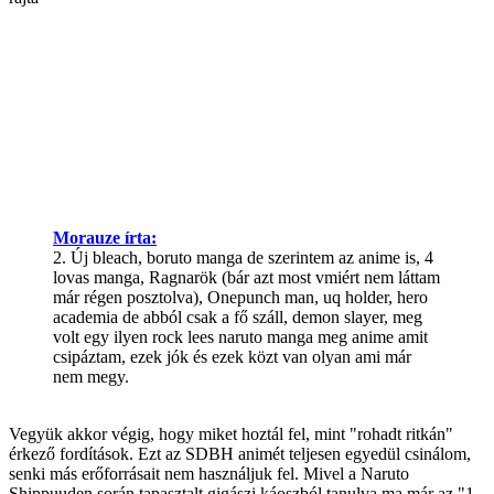
Morauze írta:
2. Új bleach, boruto manga de szerintem az anime is, 4
lovas manga, Ragnarök (bár azt most vmiért nem láttam
már régen posztolva), Onepunch man, uq holder, hero
academia de abból csak a fő száll, demon slayer, meg
volt egy ilyen rock lees naruto manga meg anime amit
csipáztam, ezek jók és ezek közt van olyan ami már
nem megy.
Vegyük akkor végig, hogy miket hoztál fel, mint "rohadt ritkán"
érkező fordítások. Ezt az SDBH animét teljesen egyedül csinálom,
senki más erőforrásait nem használjuk fel. Mivel a Naruto
Shippuuden során tapasztalt gigászi káoszból tanulva ma már az "1