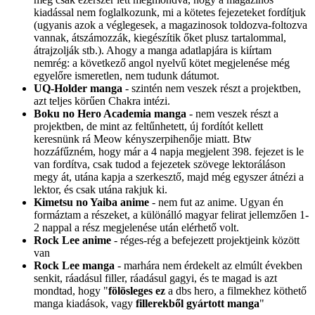
kiadással nem foglalkozunk, mi a kötetes fejezeteket fordítjuk
(ugyanis azok a véglegesek, a magazinosok toldozva-foltozva
vannak, átszámozzák, kiegészítik őket plusz tartalommal,
átrajzolják stb.). Ahogy a manga adatlapjára is kiírtam
nemrég: a következő angol nyelvű kötet megjelenése még
egyelőre ismeretlen, nem tudunk dátumot.
UQ-Holder manga
- szintén nem veszek részt a projektben,
azt teljes körűen Chakra intézi.
Boku no Hero Academia manga
- nem veszek részt a
projektben, de mint az feltűnhetett, új fordítót kellett
keresnünk rá Meow kényszerpihenője miatt. Btw
hozzáfűzném, hogy már a 4 napja megjelent 398. fejezet is le
van fordítva, csak tudod a fejezetek szövege lektoráláson
megy át, utána kapja a szerkesztő, majd még egyszer átnézi a
lektor, és csak utána rakjuk ki.
Kimetsu no Yaiba anime
- nem fut az anime. Ugyan én
formáztam a részeket, a különálló magyar felirat jellemzően 1-
2 nappal a rész megjelenése után elérhető volt.
Rock Lee anime
- réges-rég a befejezett projektjeink között
van
Rock Lee manga
- marhára nem érdekelt az elmúlt években
senkit, ráadásul filler, ráadásul gagyi, és te magad is azt
mondtad, hogy "
fölösleges ez
a dbs hero, a filmekhez köthető
manga kiadások, vagy
fillerekből gyártott manga
"