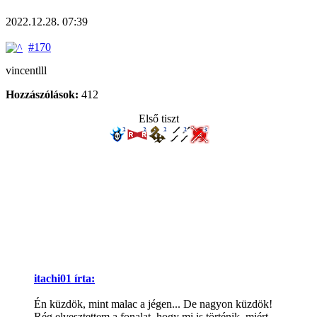
2022.12.28. 07:39
#170
vincentlll
Hozzászólások:
412
Első tiszt
itachi01 írta:
Én küzdök, mint malac a jégen... De nagyon küzdök!
Rég elvesztettem a fonalat, hogy mi is történik, miért