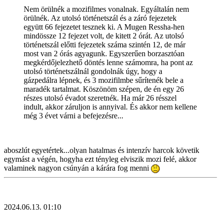
Nem örülnék a mozifilmes vonalnak. Egyáltalán nem
örülnék. Az utolsó történetszál és a záró fejezetek
együtt 66 fejezetet tesznek ki. A Mugen Ressha-hen
mindössze 12 fejezet volt, de kitett 2 órát. Az utolsó
történetszál előtti fejezetek száma szintén 12, de már
most van 2 órás agyagunk. Egyszerűen borzasztóan
megkérdőjelezhető döntés lenne számomra, ha pont az
utolsó történetszálnál gondolnák úgy, hogy a
gázpedálra lépnek, és 3 mozifilmbe sűrítenék bele a
maradék tartalmat. Köszönöm szépen, de én egy 26
részes utolsó évadot szeretnék. Ha már 26 résszel
indult, akkor záruljon is annyival. És akkor nem kellene
még 3 évet várni a befejezésre...
aboszlút egyetértek...olyan hatalmas és intenzív harcok követik
egymást a végén, hogyha ezt tényleg elviszik mozi felé, akkor
valaminek nagyon csúnyán a kárára fog menni
2024.06.13. 01:10