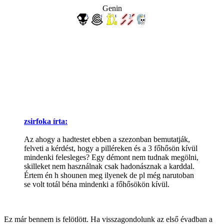
Genin
zsirfoka írta:
Az ahogy a hadtestet ebben a szezonban bemutatják,
felveti a kérdést, hogy a pilléreken és a 3 főhősön kívül
mindenki felesleges? Egy démont nem tudnak megölni,
skilleket nem használnak csak hadonásznak a karddal.
Értem én h shounen meg ilyenek de pl még narutoban
se volt totál béna mindenki a főhősökön kívül.
Ez már bennem is felötlött. Ha visszagondolunk az első évadban a