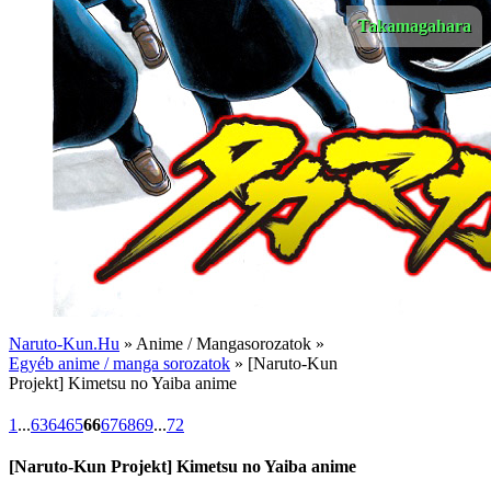
Takamagahara
Naruto-Kun.Hu
» Anime / Mangasorozatok »
Egyéb anime / manga sorozatok
» [Naruto-Kun
Projekt] Kimetsu no Yaiba anime
1
...
63
64
65
66
67
68
69
...
72
[Naruto-Kun Projekt] Kimetsu no Yaiba anime