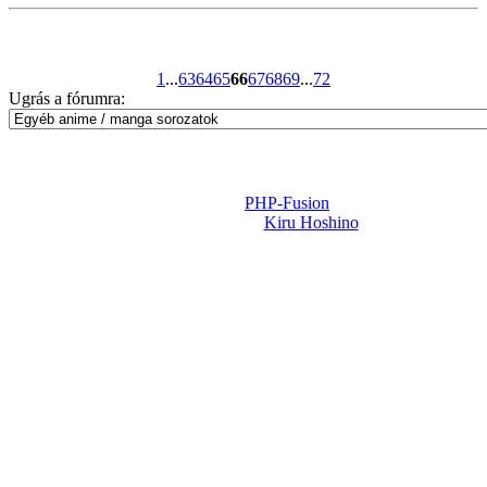
1
...
63
64
65
66
67
68
69
...
72
Ugrás a fórumra:
Powered by
PHP-Fusion
Design-t készítette:
Kiru Hoshino