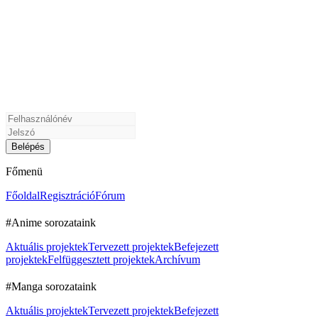
Főmenü
Főoldal
Regisztráció
Fórum
#Anime sorozataink
Aktuális projektek
Tervezett projektek
Befejezett
projektek
Felfüggesztett projektek
Archívum
#Manga sorozataink
Aktuális projektek
Tervezett projektek
Befejezett