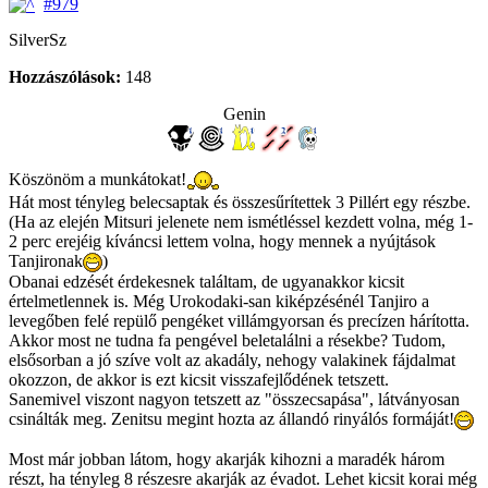
#979
SilverSz
Hozzászólások:
148
Genin
Köszönöm a munkátokat!
Hát most tényleg belecsaptak és összesűrítettek 3 Pillért egy részbe.
(Ha az elején Mitsuri jelenete nem ismétléssel kezdett volna, még 1-
2 perc erejéig kíváncsi lettem volna, hogy mennek a nyújtások
Tanjironak
)
Obanai edzését érdekesnek találtam, de ugyanakkor kicsit
értelmetlennek is. Még Urokodaki-san kiképzésénél Tanjiro a
levegőben felé repülő pengéket villámgyorsan és precízen hárította.
Akkor most ne tudna fa pengével beletalálni a résekbe? Tudom,
elsősorban a jó szíve volt az akadály, nehogy valakinek fájdalmat
okozzon, de akkor is ezt kicsit visszafejlődének tetszett.
Sanemivel viszont nagyon tetszett az "összecsapása", látványosan
csinálták meg. Zenitsu megint hozta az állandó rinyálós formáját!
Most már jobban látom, hogy akarják kihozni a maradék három
részt, ha tényleg 8 részesre akarják az évadot. Lehet kicsit korai még