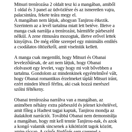
Mitsuri trenírozása 2 oldalt tesz ki a mangában, amiből
1 oldal és 3 panel az üdvözlésre és az ismeretlen vajra,
palacsintára, fekete teára megy el.
A mangában nem látjuk, ahogyan Tanjirou étkezik.
Szerintem az a levél tartalma miatt lett betéve. Illetve a
manga csak narrálja a trenírozást, bármiféle párbeszéd
nélkül. A zene ritmusára mozogtak, illetve erővel lettek
kinyújtva. De még előtte szerepel egy minimális említés
a csodálatos öltözékről, amit viselniük kellett.
A manga csak megemlíti, hogy Mitsuri és Obanai
levelezőtársak, de azt nem látjuk, hogy Obanai
elolvasott egy levelet, vagy hogy mi volt bővebben a
tartalma. Gondolom az mindenkinek egyértelművé vált,
hogy Obanai romantikus érzelmeket táplál Mitsuri iránt,
ezért minden létező férfira, aki csak hozzá merészel
szólni féltékeny.
Obanai trenírozása narrálva van a mangában, az
animében néhány extra párbeszéd és jelenet kivételével,
amit főleg a Hadtest tagjai kaptak, Tanjirou mondja az
átalakított narrációt. Továbbá Obanai nem demonstrálja
a mangában, hogy mit kell tennie Tanjirou-nak, és azok
a kongó valamik sincsenek a kikötözött tagok között,
amire rácsap. A csípős fürdőzés sem szerepel a