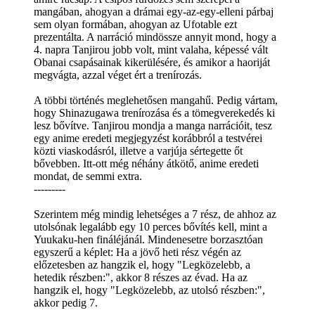
mangában, ahogyan a drámai egy-az-egy-elleni párbaj
sem olyan formában, ahogyan az Ufotable ezt
prezentálta. A narráció mindössze annyit mond, hogy a
4. napra Tanjirou jobb volt, mint valaha, képessé vált
Obanai csapásainak kikerülésére, és amikor a haoriját
megvágta, azzal véget ért a trenírozás.
A többi történés meglehetősen mangahű. Pedig vártam,
hogy Shinazugawa trenírozása és a tömegverekedés ki
lesz bővítve. Tanjirou mondja a manga narrációit, tesz
egy anime eredeti megjegyzést korábbról a testvérei
közti viaskodásról, illetve a varjúja sértegette őt
bővebben. Itt-ott még néhány átkötő, anime eredeti
mondat, de semmi extra.
---------
Szerintem még mindig lehetséges a 7 rész, de ahhoz az
utolsónak legalább egy 10 perces bővítés kell, mint a
Yuukaku-hen fináléjánál. Mindenesetre borzasztóan
egyszerű a képlet: Ha a jövő heti rész végén az
előzetesben az hangzik el, hogy "Legközelebb, a
hetedik részben:", akkor 8 részes az évad. Ha az
hangzik el, hogy "Legközelebb, az utolsó részben:",
akkor pedig 7.