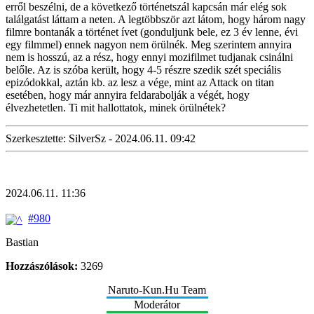
erről beszélni, de a következő történetszál kapcsán már elég sok
találgatást láttam a neten. A legtöbbször azt látom, hogy három nagy
filmre bontanák a történet ívet (gonduljunk bele, ez 3 év lenne, évi
egy filmmel) ennek nagyon nem örülnék. Meg szerintem annyira
nem is hosszú, az a rész, hogy ennyi mozifilmet tudjanak csinálni
belőle. Az is szóba került, hogy 4-5 részre szedik szét speciális
epizódokkal, aztán kb. az lesz a vége, mint az Attack on titan
esetében, hogy már annyira feldarabolják a végét, hogy
élvezhetetlen. Ti mit hallottatok, minek örülnétek?
Szerkesztette: SilverSz - 2024.06.11. 09:42
2024.06.11. 11:36
#980
Bastian
Hozzászólások:
3269
Naruto-Kun.Hu Team
Moderátor