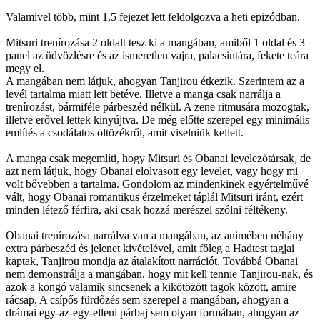
Valamivel több, mint 1,5 fejezet lett feldolgozva a heti epizódban.
Mitsuri trenírozása 2 oldalt tesz ki a mangában, amiből 1 oldal és 3
panel az üdvözlésre és az ismeretlen vajra, palacsintára, fekete teára
megy el.
A mangában nem látjuk, ahogyan Tanjirou étkezik. Szerintem az a
levél tartalma miatt lett betéve. Illetve a manga csak narrálja a
trenírozást, bármiféle párbeszéd nélkül. A zene ritmusára mozogtak,
illetve erővel lettek kinyújtva. De még előtte szerepel egy minimális
említés a csodálatos öltözékről, amit viselniük kellett.
A manga csak megemlíti, hogy Mitsuri és Obanai levelezőtársak, de
azt nem látjuk, hogy Obanai elolvasott egy levelet, vagy hogy mi
volt bővebben a tartalma. Gondolom az mindenkinek egyértelművé
vált, hogy Obanai romantikus érzelmeket táplál Mitsuri iránt, ezért
minden létező férfira, aki csak hozzá merészel szólni féltékeny.
Obanai trenírozása narrálva van a mangában, az animében néhány
extra párbeszéd és jelenet kivételével, amit főleg a Hadtest tagjai
kaptak, Tanjirou mondja az átalakított narrációt. Továbbá Obanai
nem demonstrálja a mangában, hogy mit kell tennie Tanjirou-nak, és
azok a kongó valamik sincsenek a kikötözött tagok között, amire
rácsap. A csípős fürdőzés sem szerepel a mangában, ahogyan a
drámai egy-az-egy-elleni párbaj sem olyan formában, ahogyan az