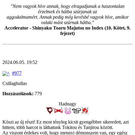
"Nem vagyok híve annak, hogy elragadjanak a haszontalan
érzelmek és hátba szúrjanak az
aggodalmamért. Annak pedig még kevésbé vagyok híve, amikor
valaki mást szúrnak hátba."
Accelerator - Shinyaku Toaru Majutsu no Index (10. Kötet, 9.
fejezet)
2024.06.05. 19:52
#977
Csillaghullas
Hozzászólások:
779
Hadnagy
Köszi az új részt! Ez most tényleg kicsit gyengébbre sikeredett, azt
hittem, több harcot is láthatunk Tokitou és Tanjirou között.
Az viszont érdekes volt, hogy mennyi démonszem van, egy egész