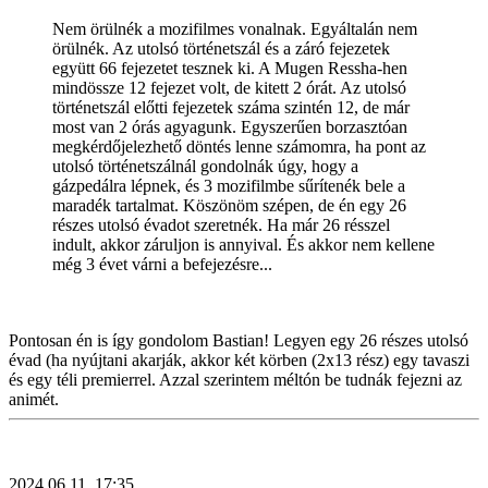
Nem örülnék a mozifilmes vonalnak. Egyáltalán nem
örülnék. Az utolsó történetszál és a záró fejezetek
együtt 66 fejezetet tesznek ki. A Mugen Ressha-hen
mindössze 12 fejezet volt, de kitett 2 órát. Az utolsó
történetszál előtti fejezetek száma szintén 12, de már
most van 2 órás agyagunk. Egyszerűen borzasztóan
megkérdőjelezhető döntés lenne számomra, ha pont az
utolsó történetszálnál gondolnák úgy, hogy a
gázpedálra lépnek, és 3 mozifilmbe sűrítenék bele a
maradék tartalmat. Köszönöm szépen, de én egy 26
részes utolsó évadot szeretnék. Ha már 26 résszel
indult, akkor záruljon is annyival. És akkor nem kellene
még 3 évet várni a befejezésre...
Pontosan én is így gondolom Bastian! Legyen egy 26 részes utolsó
évad (ha nyújtani akarják, akkor két körben (2x13 rész) egy tavaszi
és egy téli premierrel. Azzal szerintem méltón be tudnák fejezni az
animét.
2024.06.11. 17:35