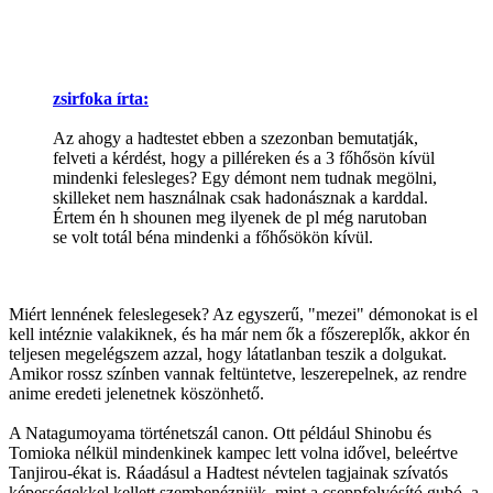
zsirfoka írta:
Az ahogy a hadtestet ebben a szezonban bemutatják,
felveti a kérdést, hogy a pilléreken és a 3 főhősön kívül
mindenki felesleges? Egy démont nem tudnak megölni,
skilleket nem használnak csak hadonásznak a karddal.
Értem én h shounen meg ilyenek de pl még narutoban
se volt totál béna mindenki a főhősökön kívül.
Miért lennének feleslegesek? Az egyszerű, "mezei" démonokat is el
kell intéznie valakiknek, és ha már nem ők a főszereplők, akkor én
teljesen megelégszem azzal, hogy látatlanban teszik a dolgukat.
Amikor rossz színben vannak feltüntetve, leszerepelnek, az rendre
anime eredeti jelenetnek köszönhető.
A Natagumoyama történetszál canon. Ott például Shinobu és
Tomioka nélkül mindenkinek kampec lett volna idővel, beleértve
Tanjirou-ékat is. Ráadásul a Hadtest névtelen tagjainak szívatós
képességekkel kellett szembenézniük, mint a cseppfolyósító gubó, a