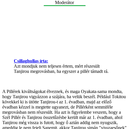
Moderátor
Csillaghullas írta:
Azt mondjuk nem teljesen értem, mért részesült
Tanjirou megrovásban, ha egyszer a pillér támadt rá.
A Pillérek kiváltságokat élveznek, és maga Oyakata-sama mondta,
hogy Tanjirou vigyázzon a szájára, ha velük beszél. Például Tokitou
kövekkel ki is ütötte Tanjirou-t az 1. évadban, majd az előző
évadban kézzel is megtette ugyanezt, de Pillérként semmiféle
megrovásban nem részesült. Ha azt is figyelembe veszem, hogy a
Szél Pillér és Tanjirou összetűzésbe került már az 1. évadban, ahol
Tanjirou még vissza is futott, hogy ő aztán addig nem nyugszik,
ameddig le nem fejeli Sanemit, akkor Tanjirou simán "visszaesőnek"