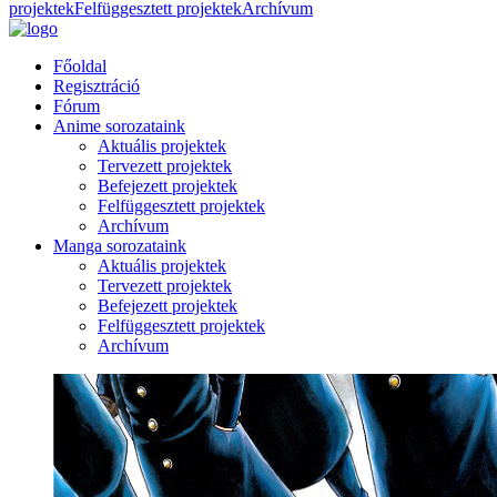
projektek
Felfüggesztett projektek
Archívum
Főoldal
Regisztráció
Fórum
Anime sorozataink
Aktuális projektek
Tervezett projektek
Befejezett projektek
Felfüggesztett projektek
Archívum
Manga sorozataink
Aktuális projektek
Tervezett projektek
Befejezett projektek
Felfüggesztett projektek
Archívum