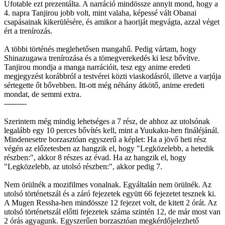
Ufotable ezt prezentálta. A narráció mindössze annyit mond, hogy a
4. napra Tanjirou jobb volt, mint valaha, képessé vált Obanai
csapásainak kikerülésére, és amikor a haoriját megvágta, azzal véget
ért a trenírozás.
A többi történés meglehetősen mangahű. Pedig vártam, hogy
Shinazugawa trenírozása és a tömegverekedés ki lesz bővítve.
Tanjirou mondja a manga narrációit, tesz egy anime eredeti
megjegyzést korábbról a testvérei közti viaskodásról, illetve a varjúja
sértegette őt bővebben. Itt-ott még néhány átkötő, anime eredeti
mondat, de semmi extra.
---------
Szerintem még mindig lehetséges a 7 rész, de ahhoz az utolsónak
legalább egy 10 perces bővítés kell, mint a Yuukaku-hen fináléjánál.
Mindenesetre borzasztóan egyszerű a képlet: Ha a jövő heti rész
végén az előzetesben az hangzik el, hogy "Legközelebb, a hetedik
részben:", akkor 8 részes az évad. Ha az hangzik el, hogy
"Legközelebb, az utolsó részben:", akkor pedig 7.
Nem örülnék a mozifilmes vonalnak. Egyáltalán nem örülnék. Az
utolsó történetszál és a záró fejezetek együtt 66 fejezetet tesznek ki.
A Mugen Ressha-hen mindössze 12 fejezet volt, de kitett 2 órát. Az
utolsó történetszál előtti fejezetek száma szintén 12, de már most van
2 órás agyagunk. Egyszerűen borzasztóan megkérdőjelezhető