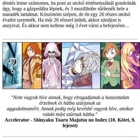
döntés lenne számomra, ha pont az utolsó történetszálnál gondolnák
úgy, hogy a gázpedálra lépnek, és 3 mozifilmbe sűrítenék bele a
maradék tartalmat. Köszönöm szépen, de én egy 26 részes utolsó
évadot szeretnék. Ha már 26 résszel indult, akkor záruljon is
annyival. És akkor nem kellene még 3 évet várni a befejezésre...
"Nem vagyok híve annak, hogy elragadjanak a haszontalan
érzelmek és hátba szúrjanak az
aggodalmamért. Annak pedig még kevésbé vagyok híve, amikor
valaki mást szúrnak hátba."
Accelerator - Shinyaku Toaru Majutsu no Index (10. Kötet, 9.
fejezet)