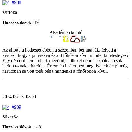
#988
zsirfoka
Hozzászólások:
39
Akadémiai tanuló
Az ahogy a hadtestet ebben a szezonban bemutatják, felveti a
kérdést, hogy a pilléreken és a 3 főhősön kívül mindenki felesleges?
Egy démont nem tudnak megölni, skilleket nem használnak csak
hadonásznak a karddal. Értem én h shounen meg ilyenek de pl még
narutoban se volt totál béna mindenki a főhősökön kívül.
2024.06.13. 08:51
#989
SilverSz
Hozzászólások:
148