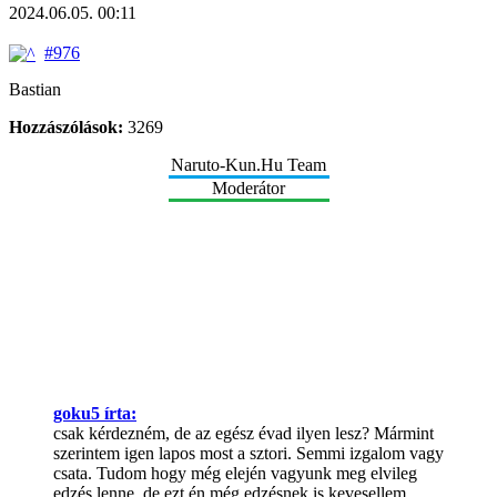
2024.06.05. 00:11
#976
Bastian
Hozzászólások:
3269
Naruto-Kun.Hu Team
Moderátor
goku5 írta:
csak kérdezném, de az egész évad ilyen lesz? Mármint
szerintem igen lapos most a sztori. Semmi izgalom vagy
csata. Tudom hogy még elején vagyunk meg elvileg
edzés lenne, de ezt én még edzésnek is kevesellem.