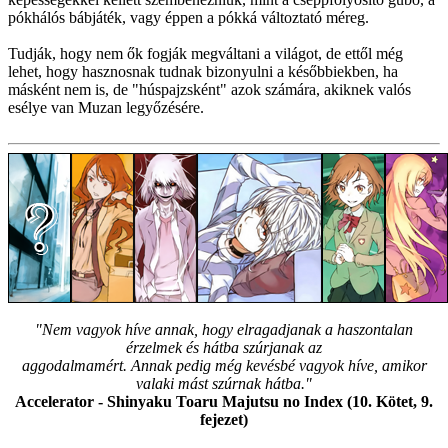
pókhálós bábjáték, vagy éppen a pókká változtató méreg.
Tudják, hogy nem ők fogják megváltani a világot, de ettől még
lehet, hogy hasznosnak tudnak bizonyulni a későbbiekben, ha
másként nem is, de "húspajzsként" azok számára, akiknek valós
esélye van Muzan legyőzésére.
"Nem vagyok híve annak, hogy elragadjanak a haszontalan
érzelmek és hátba szúrjanak az
aggodalmamért. Annak pedig még kevésbé vagyok híve, amikor
valaki mást szúrnak hátba."
Accelerator - Shinyaku Toaru Majutsu no Index (10. Kötet, 9.
fejezet)