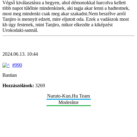
Végső kiválasztásra a hegyen, ahol démonokkal harcolva kellett
több napot túlélnie mindenkinek, aki tagja akar lenni a hadtestnek,
most meg mindenki csak meg akar szakadni.Nem beszélve arról
Tanjiro is mennyit edzett, mire eljutott oda. Ezek a vadászok most
kb úgy festenek, mint Tanjiro, mikor elkezdte a kiképzést
Urokodaki-sannál.
2024.06.13. 10:44
#990
Bastian
Hozzászólások:
3269
Naruto-Kun.Hu Team
Moderátor