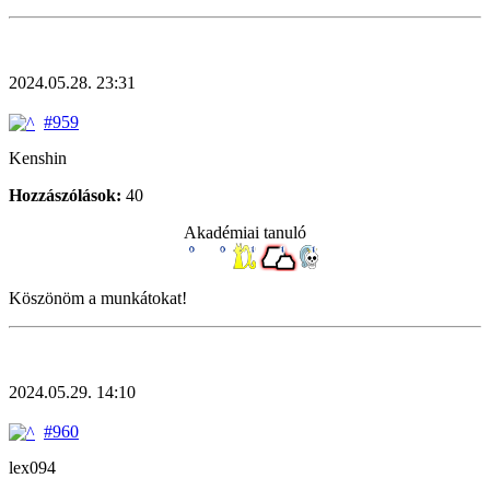
2024.05.28. 23:31
#959
Kenshin
Hozzászólások:
40
Akadémiai tanuló
Köszönöm a munkátokat!
2024.05.29. 14:10
#960
lex094