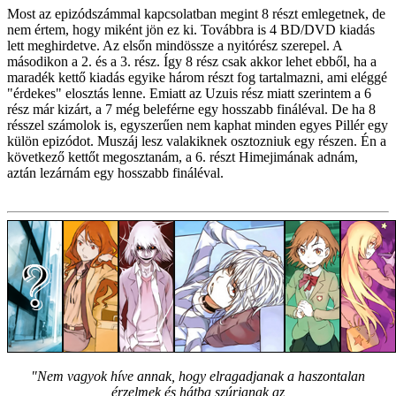
Most az epizódszámmal kapcsolatban megint 8 részt emlegetnek, de
nem értem, hogy miként jön ez ki. Továbbra is 4 BD/DVD kiadás
lett meghirdetve. Az elsőn mindössze a nyitórész szerepel. A
másodikon a 2. és a 3. rész. Így 8 rész csak akkor lehet ebből, ha a
maradék kettő kiadás egyike három részt fog tartalmazni, ami eléggé
"érdekes" elosztás lenne. Emiatt az Uzuis rész miatt szerintem a 6
rész már kizárt, a 7 még beleférne egy hosszabb fináléval. De ha 8
résszel számolok is, egyszerűen nem kaphat minden egyes Pillér egy
külön epizódot. Muszáj lesz valakiknek osztozniuk egy részen. Én a
következő kettőt megosztanám, a 6. részt Himejimának adnám,
aztán lezárnám egy hosszabb fináléval.
"Nem vagyok híve annak, hogy elragadjanak a haszontalan
érzelmek és hátba szúrjanak az