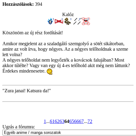
Hozzászólások:
394
Kalóz
Köszönöm az új rész fordítását!
Amikor megjelent az a szaladgáló szemgolyó a sötét sikátorban,
amire az volt írva, hogy négyes. Az a négyes telőholdnak a szeme
lett volna?
A négyes telőholdat nem legyőzték a kovácsok falujában? Most
akkor túlélte? Vagy van egy új 4-es telőhold akit még nem láttunk?
Érdekes mindenesetre.
"Zura janai! Katsura da!"
1
...
61
62
63
64
65
66
67
...
72
Ugrás a fórumra: