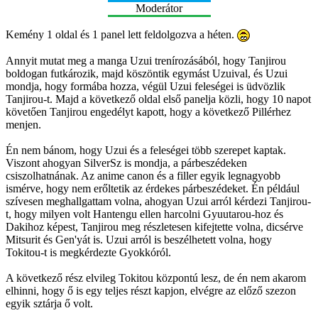
Moderátor
Kemény 1 oldal és 1 panel lett feldolgozva a héten.
Annyit mutat meg a manga Uzui trenírozásából, hogy Tanjirou
boldogan futkározik, majd köszöntik egymást Uzuival, és Uzui
mondja, hogy formába hozza, végül Uzui feleségei is üdvözlik
Tanjirou-t. Majd a következő oldal első panelja közli, hogy 10 napot
követően Tanjirou engedélyt kapott, hogy a következő Pillérhez
menjen.
Én nem bánom, hogy Uzui és a feleségei több szerepet kaptak.
Viszont ahogyan SilverSz is mondja, a párbeszédeken
csiszolhatnának. Az anime canon és a filler egyik legnagyobb
ismérve, hogy nem erőltetik az érdekes párbeszédeket. Én például
szívesen meghallgattam volna, ahogyan Uzui arról kérdezi Tanjirou-
t, hogy milyen volt Hantengu ellen harcolni Gyuutarou-hoz és
Dakihoz képest, Tanjirou meg részletesen kifejtette volna, dicsérve
Mitsurit és Gen'yát is. Uzui arról is beszélhetett volna, hogy
Tokitou-t is megkérdezte Gyokkóról.
A következő rész elvileg Tokitou központú lesz, de én nem akarom
elhinni, hogy ő is egy teljes részt kapjon, elvégre az előző szezon
egyik sztárja ő volt.