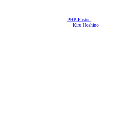
Powered by
PHP-Fusion
Design-t készítette:
Kiru Hoshino