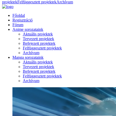
projektek
Felfüggesztett projektek
Archívum
Főoldal
Regisztráció
Fórum
Anime sorozataink
Aktuális projektek
Tervezett projektek
Befejezett projektek
Felfüggesztett projektek
Archívum
Manga sorozataink
Aktuális projektek
Tervezett projektek
Befejezett projektek
Felfüggesztett projektek
Archívum