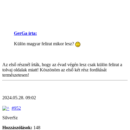
GerGa írta:
Külön magyar felirat mikor lesz?
Az első résznél írták, hogy az évad végén lesz csak külön felirat a
tolvaj oldalak miatt! Köszönöm az első két rész fordítását
természetesen!
2024.05.28. 09:02
#952
SilverSz
Hozzászólások:
148