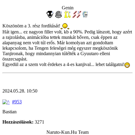
Genin
Köszönöm a 3. rész fordítását!
Hát igen... ez nagyon filler volt, kb a 90%. Pedig látszott, hogy azért
a rajzolásba, animációba tettek munkát bőven, csak éppen az
alapanyag nem volt túl erős. Már komolyan azt gondoltam
lekapcsolom, ha Tengen feleségei még egyszer megköszönik
Tanjironak, hogy mindannyian túlélték a Gyuutaro elleni
összecsapást.
Egyedül az a szem volt érdekes a 4-es kanjival... lehet találgatni!
2024.05.28. 10:50
#953
Bastian
Hozzászólások:
3271
Naruto-Kun.Hu Team