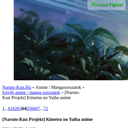
Niwatori Fighter
Naruto-Kun.Hu
» Anime / Mangasorozatok »
Egyéb anime / manga sorozatok
» [Naruto-
Kun Projekt] Kimetsu no Yaiba anime
1
...
61
62
63
64
65
66
67
...
72
[Naruto-Kun Projekt] Kimetsu no Yaiba anime