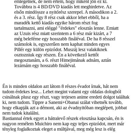
emlegetnek, de nem értem, hogy miként jön ez ki.
Továbbra is 4 BD/DVD kiadás lett meghirdetve. Az
elsőn mindössze a nyitórész szerepel. A másodikon a 2.
és a 3. rész. Így 8 rész csak akkor lehet ebből, ha a
maradék kettő kiadás egyike három részt fog
tartalmazni, ami eléggé "érdekes" elosztás lenne. Emiatt
az Uzuis rész miatt szerintem a 6 rész már kizárt, a 7
még beleférne egy hosszabb fináléval. De ha 8 résszel
számolok is, egyszerűen nem kaphat minden egyes
Pillér egy külön epizódot. Muszáj lesz valakiknek
osztozniuk egy részen. Én a következő kettőt
megosztanám, a 6. részt Himejimának adnám, aztán
lezárnám egy hosszabb fináléval.
Én is minden oldalon azt látom 8 részes évadot írnak, hát nem
tudom érdekes lesz... Lehet megint valami egy oldalas dologból
csinálnak plusz egy részt, vagy terjesen anime eredeti dolgot találtak
ki, nem tudom. Tippre a Sanemi+Obanai szálat vihetnék tovább,
hogy elkapják azt a démont, aki az évadnyitóban meglépett, jobbat
nem tudok kitalálni.
Bastiannal értek egyet a hátralevő részek elosztása kapcsán, én is
nagyon remélem Muichiro nem kap egy teljes epizódot, mert már
tényleg foglalkoztak eleget a múltjával, meg még lesz is elég