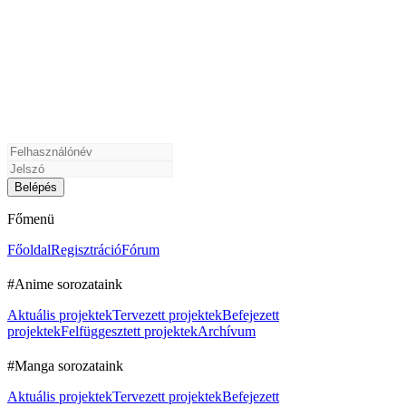
Főmenü
Főoldal
Regisztráció
Fórum
#Anime sorozataink
Aktuális projektek
Tervezett projektek
Befejezett
projektek
Felfüggesztett projektek
Archívum
#Manga sorozataink
Aktuális projektek
Tervezett projektek
Befejezett