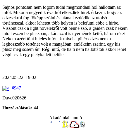
Sajnos pontosan nem fogom tudni megmondani hol hallottam az
infót. Mikor a negyedik évadról elkezdtek hírek érkezni, hogy az
edzésekről fog főképp szólni és utána kezdődik az utolsó
történetszál, akkor lehetett több helyen is belefutni ebbe a hírbe.
Viszont csak a light novelekről volt benne szó, a gaiden csak nekem
jutott eszembe pluszban, akár azzal is nyernének kettő, három részt.
Nekem azért tűnt hiteles infónak mivel a pillér edzés nem a
leghosszabb történet volt a mangában, emlékeim szerint, egy kis
plusz meg sosem árt. Régi infó, de ha ti nem hallottátok akkor lehet
végül csak egy pletyka lett belőle.
2024.05.22. 19:02
#947
Dave020626
Hozzászólások:
44
Akadémiai tanuló