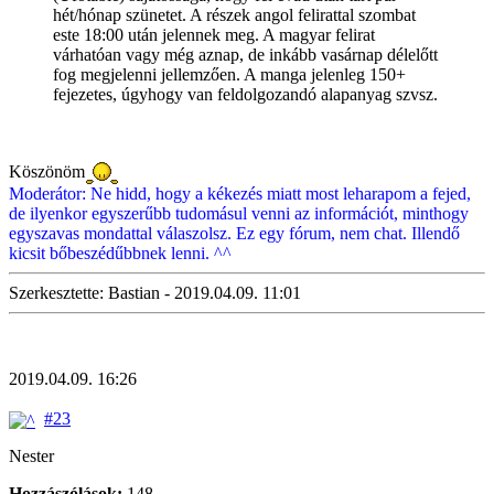
hét/hónap szünetet. A részek angol felirattal szombat
este 18:00 után jelennek meg. A magyar felirat
várhatóan vagy még aznap, de inkább vasárnap délelőtt
fog megjelenni jellemzően. A manga jelenleg 150+
fejezetes, úgyhogy van feldolgozandó alapanyag szvsz.
Köszönöm
Moderátor: Ne hidd, hogy a kékezés miatt most leharapom a fejed,
de ilyenkor egyszerűbb tudomásul venni az információt, minthogy
egyszavas mondattal válaszolsz. Ez egy fórum, nem chat. Illendő
kicsit bőbeszédűbbnek lenni. ^^
Szerkesztette: Bastian - 2019.04.09. 11:01
2019.04.09. 16:26
#23
Nester
Hozzászólások:
148