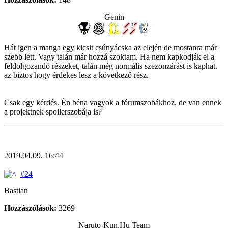
Genin
Hát igen a manga egy kicsit csúnyácska az elején de mostanra már
szebb lett. Vagy talán már hozzá szoktam. Ha nem kapkodják el a
feldolgozandó részeket, talán még normális szezonzárást is kaphat.
az biztos hogy érdekes lesz a következő rész.
Csak egy kérdés. Én béna vagyok a fórumszobákhoz, de van ennek
a projektnek spoilerszobája is?
2019.04.09. 16:44
#24
Bastian
Hozzászólások:
3269
Naruto-Kun.Hu Team