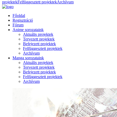
projektek
Felfüggesztett projektek
Archívum
Főoldal
Regisztráció
Fórum
Anime sorozataink
Aktuális projektek
Tervezett projektek
Befejezett projektek
Felfüggesztett projektek
Archívum
Manga sorozataink
Aktuális projektek
Tervezett projektek
Befejezett projektek
Felfüggesztett projektek
Archívum