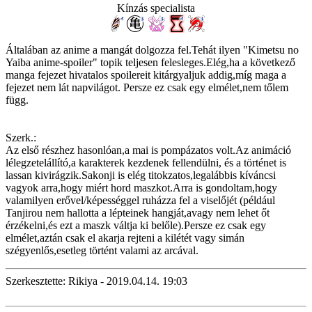
Kínzás specialista
Általában az anime a mangát dolgozza fel.Tehát ilyen "Kimetsu no
Yaiba anime-spoiler" topik teljesen felesleges.Elég,ha a következő
manga fejezet hivatalos spoilereit kitárgyaljuk addig,míg maga a
fejezet nem lát napvilágot. Persze ez csak egy elmélet,nem tőlem
függ.
Szerk.:
Az első részhez hasonlóan,a mai is pompázatos volt.Az animáció
lélegzetelállító,a karakterek kezdenek fellendülni, és a történet is
lassan kivirágzik.Sakonji is elég titokzatos,legalábbis kíváncsi
vagyok arra,hogy miért hord maszkot.Arra is gondoltam,hogy
valamilyen erővel/képességgel ruházza fel a viselőjét (például
Tanjirou nem hallotta a lépteinek hangját,avagy nem lehet őt
érzékelni,és ezt a maszk váltja ki belőle).Persze ez csak egy
elmélet,aztán csak el akarja rejteni a kilétét vagy simán
szégyenlős,esetleg történt valami az arcával.
Szerkesztette: Rikiya - 2019.04.14. 19:03