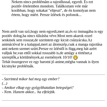
Nekem nincs problémám a rajzstílussal, egyedi. És ezt
pozitív értelemben mondom. Találkoztam vele már
korábban, hogy sokakat "elijeszt", de én komolyan nem
értem, hogy miért. Persze ízlések és pofonok...
Nem arról van szó,hogy nem egyedi,mert az,és ez önmagába is egy
pozitív dolog,ha nincs túlzásba véve.Most nem akarok ezzel
senkinek sem rosszat,de szerintem egy kicsit csúnyácska.Az
animációval le a kalappal,mert az álomszép,csak a manga rajzolása
ami nekem szemet szúrt.Persze ez ízléstől is függ,meg hát azért
valljuk be,van ettől sokkal rosszabb is,de amúgy a történet,a
szereplők,a körülmények,az események 10/10!
Tehát összegezve ez egy baromi jó anime,mégha vannak is ilyen
kicsinyke problémák.
- Szerinted mikor hal meg egy ember?
(...)
- Amikor elkap egy gyógyíthatatlan betegséget?
- Nem. Hanem akkor... ha elfelejtik.