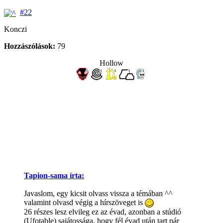
#22
Konczi
Hozzászólások:
79
Hollow
Tapion-sama írta:
Javaslom, egy kicsit olvass vissza a témában ^^
valamint olvasd végig a hírszöveget is
26 részes lesz elvileg ez az évad, azonban a stúdió
(Ufotable) sajátossága, hogy fél évad után tart pár