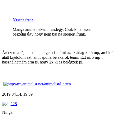
Nester írta:
Manga anime nekem mindegy. Csak ki lehessen
beszélni úgy hogy nem baj ha spoilert írunk.
Átérzem a fájdalmadat, engem is dühít az az átlag kb 5 mp, ami idő
alatt kijelölöm azt, amit spoilerbe akarok tenni. Ezt az 5 mp-t
használhatnám arra is, hogy 2x ki és belégzek pl.
2019.04.14. 19:59
#28
Ningen