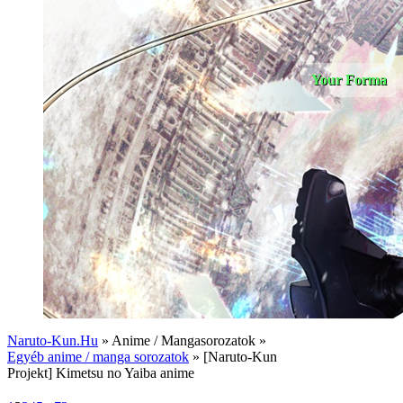
Your Forma
Naruto-Kun.Hu
» Anime / Mangasorozatok »
Egyéb anime / manga sorozatok
» [Naruto-Kun
Projekt] Kimetsu no Yaiba anime