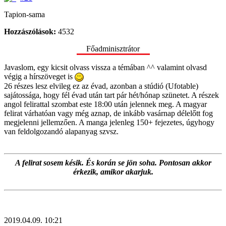
Tapion-sama
Hozzászólások:
4532
Főadminisztrátor
Javaslom, egy kicsit olvass vissza a témában ^^ valamint olvasd
végig a hírszöveget is
26 részes lesz elvileg ez az évad, azonban a stúdió (Ufotable)
sajátossága, hogy fél évad után tart pár hét/hónap szünetet. A részek
angol felirattal szombat este 18:00 után jelennek meg. A magyar
felirat várhatóan vagy még aznap, de inkább vasárnap délelőtt fog
megjelenni jellemzően. A manga jelenleg 150+ fejezetes, úgyhogy
van feldolgozandó alapanyag szvsz.
A felirat sosem késik. És korán se jön soha. Pontosan akkor
érkezik, amikor akarjuk.
2019.04.09. 10:21