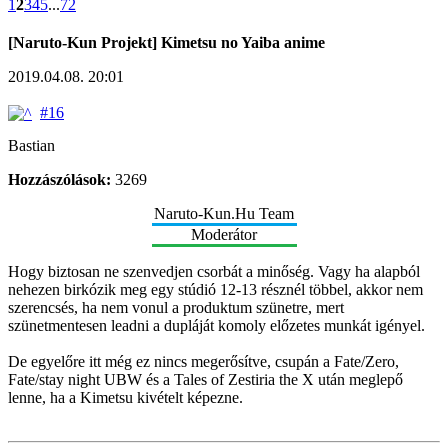
1
2
3
4
5
...
72
[Naruto-Kun Projekt] Kimetsu no Yaiba anime
2019.04.08. 20:01
#16
Bastian
Hozzászólások:
3269
Naruto-Kun.Hu Team
Moderátor
Hogy biztosan ne szenvedjen csorbát a minőség. Vagy ha alapból
nehezen birkózik meg egy stúdió 12-13 résznél többel, akkor nem
szerencsés, ha nem vonul a produktum szünetre, mert
szünetmentesen leadni a dupláját komoly előzetes munkát igényel.
De egyelőre itt még ez nincs megerősítve, csupán a Fate/Zero,
Fate/stay night UBW és a Tales of Zestiria the X után meglepő
lenne, ha a Kimetsu kivételt képezne.