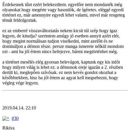
Érdekesnek tűnt ezért belekezdtem. egyelőre nem mondanék még
olyanokat hogy megérte vagy hasonlók, de ígéretes. eléggé egyedi
történet ez, már amennyire egyedi lehet valami, mivel már rengeteg
témát feldolgoztak.
ez az emberré visszaváltoztatás nekem kicsit túl szép hogy igaz
legyen, de kitudja? szerintem amúgy jó esetben annyit azért elér,
hogy megint normálisan tudjon viselkedni, mint azelőtt és ne
domináljon a démon része. persze manga ismerete nélkül mondom
ezt - ami ha jól értem nincs befejezve, bármi megtörténhet még.
a történet mesélés elég gyorsan belevágott, kaptunk egy kis infót
hogy milyen világ is lehet ez. a démonok ereje igazán a 2. részben
derült ki, meglepően szívósak. ez nem kevés gondot okozhat a
későbbiekben, hisz ha jól értem az agyat kell megsebezni, hogy
végleg vége legyen.
2019.04.14. 22:10
#30
Rikiya