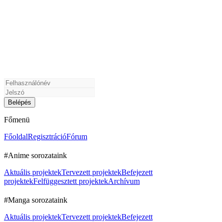
Főmenü
Főoldal
Regisztráció
Fórum
#Anime sorozataink
Aktuális projektek
Tervezett projektek
Befejezett
projektek
Felfüggesztett projektek
Archívum
#Manga sorozataink
Aktuális projektek
Tervezett projektek
Befejezett