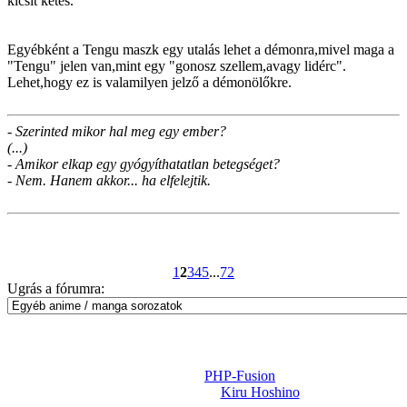
kicsit kétes.
Egyébként a Tengu maszk egy utalás lehet a démonra,mivel maga a
"Tengu" jelen van,mint egy "gonosz szellem,avagy lidérc".
Lehet,hogy ez is valamilyen jelző a démonölőkre.
- Szerinted mikor hal meg egy ember?
(...)
- Amikor elkap egy gyógyíthatatlan betegséget?
- Nem. Hanem akkor... ha elfelejtik.
1
2
3
4
5
...
72
Ugrás a fórumra:
Powered by
PHP-Fusion
Design-t készítette:
Kiru Hoshino