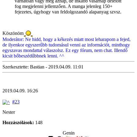
várhatóan vagy még aznap, de inkább vasárnap délelőtt
fog megjelenni jellemzően. A manga jelenleg 150+
fejezetes, úgyhogy van feldolgozandó alapanyag szvsz.
Köszönöm
Moderátor: Ne hidd, hogy a kékezés miatt most leharapom a fejed,
de ilyenkor egyszerűbb tudomásul venni az információt, minthogy
egyszavas mondattal válaszolsz. Ez egy fórum, nem chat. Illendő
kicsit bőbeszédűbbnek lenni. ^^
Szerkesztette: Bastian - 2019.04.09. 11:01
2019.04.09. 16:26
#23
Nester
Hozzászólások:
148
Genin