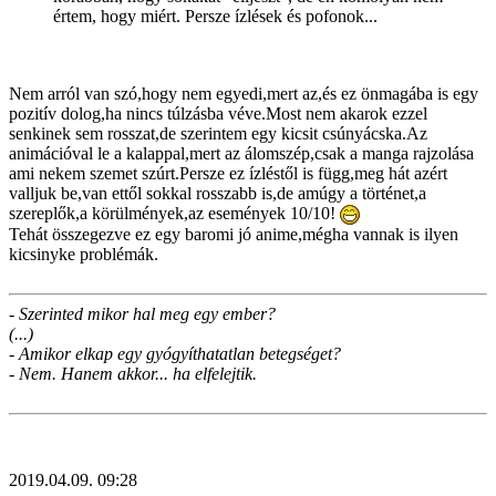
értem, hogy miért. Persze ízlések és pofonok...
Nem arról van szó,hogy nem egyedi,mert az,és ez önmagába is egy
pozitív dolog,ha nincs túlzásba véve.Most nem akarok ezzel
senkinek sem rosszat,de szerintem egy kicsit csúnyácska.Az
animációval le a kalappal,mert az álomszép,csak a manga rajzolása
ami nekem szemet szúrt.Persze ez ízléstől is függ,meg hát azért
valljuk be,van ettől sokkal rosszabb is,de amúgy a történet,a
szereplők,a körülmények,az események 10/10!
Tehát összegezve ez egy baromi jó anime,mégha vannak is ilyen
kicsinyke problémák.
- Szerinted mikor hal meg egy ember?
(...)
- Amikor elkap egy gyógyíthatatlan betegséget?
- Nem. Hanem akkor... ha elfelejtik.
2019.04.09. 09:28