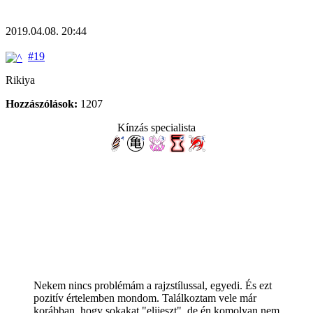
2019.04.08. 20:44
#19
Rikiya
Hozzászólások:
1207
Kínzás specialista
Nekem nincs problémám a rajzstílussal, egyedi. És ezt
pozitív értelemben mondom. Találkoztam vele már
korábban, hogy sokakat "elijeszt", de én komolyan nem