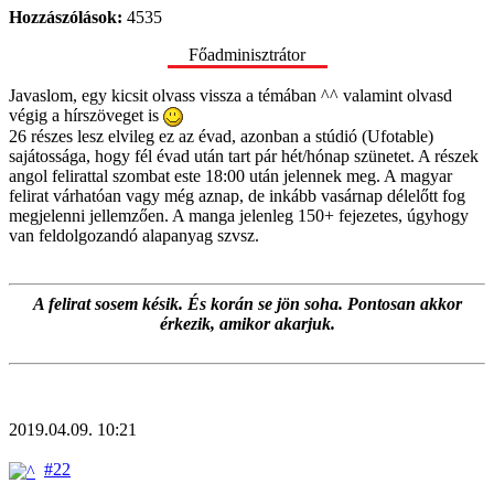
Hozzászólások:
4535
Főadminisztrátor
Javaslom, egy kicsit olvass vissza a témában ^^ valamint olvasd
végig a hírszöveget is
26 részes lesz elvileg ez az évad, azonban a stúdió (Ufotable)
sajátossága, hogy fél évad után tart pár hét/hónap szünetet. A részek
angol felirattal szombat este 18:00 után jelennek meg. A magyar
felirat várhatóan vagy még aznap, de inkább vasárnap délelőtt fog
megjelenni jellemzően. A manga jelenleg 150+ fejezetes, úgyhogy
van feldolgozandó alapanyag szvsz.
A felirat sosem késik. És korán se jön soha. Pontosan akkor
érkezik, amikor akarjuk.
2019.04.09. 10:21
#22