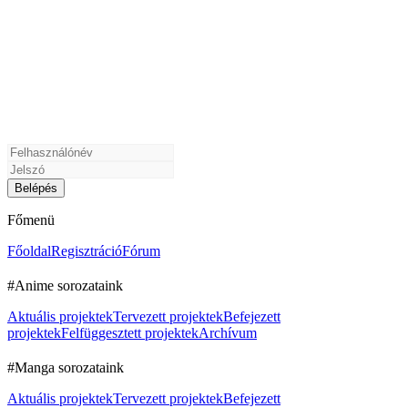
Főmenü
Főoldal
Regisztráció
Fórum
#Anime sorozataink
Aktuális projektek
Tervezett projektek
Befejezett
projektek
Felfüggesztett projektek
Archívum
#Manga sorozataink
Aktuális projektek
Tervezett projektek
Befejezett