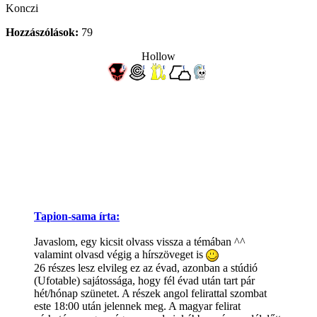
Konczi
Hozzászólások:
79
Hollow
Tapion-sama írta:
Javaslom, egy kicsit olvass vissza a témában ^^
valamint olvasd végig a hírszöveget is
26 részes lesz elvileg ez az évad, azonban a stúdió
(Ufotable) sajátossága, hogy fél évad után tart pár
hét/hónap szünetet. A részek angol felirattal szombat
este 18:00 után jelennek meg. A magyar felirat