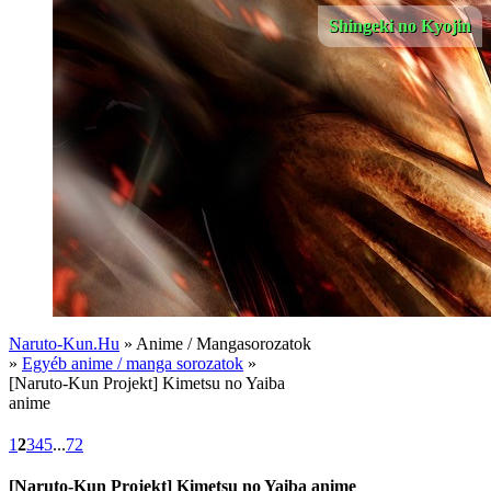
Shingeki no Kyojin
Naruto-Kun.Hu
» Anime / Mangasorozatok
»
Egyéb anime / manga sorozatok
»
[Naruto-Kun Projekt] Kimetsu no Yaiba
anime
1
2
3
4
5
...
72
[Naruto-Kun Projekt] Kimetsu no Yaiba anime