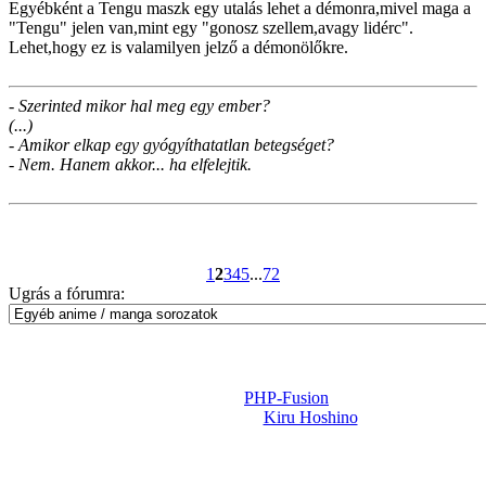
Egyébként a Tengu maszk egy utalás lehet a démonra,mivel maga a
"Tengu" jelen van,mint egy "gonosz szellem,avagy lidérc".
Lehet,hogy ez is valamilyen jelző a démonölőkre.
- Szerinted mikor hal meg egy ember?
(...)
- Amikor elkap egy gyógyíthatatlan betegséget?
- Nem. Hanem akkor... ha elfelejtik.
1
2
3
4
5
...
72
Ugrás a fórumra:
Powered by
PHP-Fusion
Design-t készítette:
Kiru Hoshino