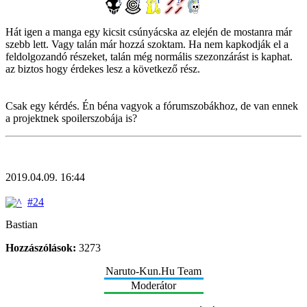
Hát igen a manga egy kicsit csúnyácska az elején de mostanra már
szebb lett. Vagy talán már hozzá szoktam. Ha nem kapkodják el a
feldolgozandó részeket, talán még normális szezonzárást is kaphat.
az biztos hogy érdekes lesz a következő rész.
Csak egy kérdés. Én béna vagyok a fórumszobákhoz, de van ennek
a projektnek spoilerszobája is?
2019.04.09. 16:44
#24
Bastian
Hozzászólások:
3273
Naruto-Kun.Hu Team
Moderátor