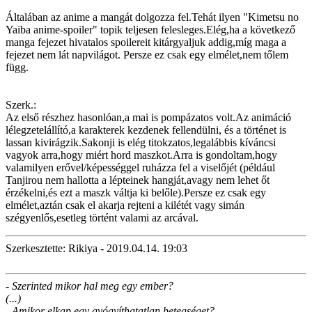
Általában az anime a mangát dolgozza fel.Tehát ilyen "Kimetsu no
Yaiba anime-spoiler" topik teljesen felesleges.Elég,ha a következő
manga fejezet hivatalos spoilereit kitárgyaljuk addig,míg maga a
fejezet nem lát napvilágot. Persze ez csak egy elmélet,nem tőlem
függ.
Szerk.:
Az első részhez hasonlóan,a mai is pompázatos volt.Az animáció
lélegzetelállító,a karakterek kezdenek fellendülni, és a történet is
lassan kivirágzik.Sakonji is elég titokzatos,legalábbis kíváncsi
vagyok arra,hogy miért hord maszkot.Arra is gondoltam,hogy
valamilyen erővel/képességgel ruházza fel a viselőjét (például
Tanjirou nem hallotta a lépteinek hangját,avagy nem lehet őt
érzékelni,és ezt a maszk váltja ki belőle).Persze ez csak egy
elmélet,aztán csak el akarja rejteni a kilétét vagy simán
szégyenlős,esetleg történt valami az arcával.
Szerkesztette: Rikiya - 2019.04.14. 19:03
- Szerinted mikor hal meg egy ember?
(...)
- Amikor elkap egy gyógyíthatatlan betegséget?