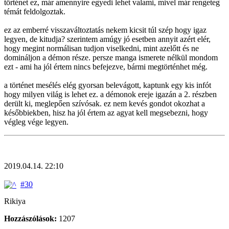
történet ez, már amennyire egyedi lehet valami, mivel már rengeteg
témát feldolgoztak.
ez az emberré visszaváltoztatás nekem kicsit túl szép hogy igaz
legyen, de kitudja? szerintem amúgy jó esetben annyit azért elér,
hogy megint normálisan tudjon viselkedni, mint azelőtt és ne
domináljon a démon része. persze manga ismerete nélkül mondom
ezt - ami ha jól értem nincs befejezve, bármi megtörténhet még.
a történet mesélés elég gyorsan belevágott, kaptunk egy kis infót
hogy milyen világ is lehet ez. a démonok ereje igazán a 2. részben
derült ki, meglepően szívósak. ez nem kevés gondot okozhat a
későbbiekben, hisz ha jól értem az agyat kell megsebezni, hogy
végleg vége legyen.
2019.04.14. 22:10
#30
Rikiya
Hozzászólások:
1207