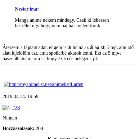
Nester írta:
Manga anime nekem mindegy. Csak ki lehessen
beszélni úgy hogy nem baj ha spoilert írunk.
Átérzem a fájdalmadat, engem is dühít az az átlag kb 5 mp, ami idő
alatt kijelölöm azt, amit spoilerbe akarok tenni. Ezt az 5 mp-t
használhatnám arra is, hogy 2x ki és belégzek pl.
2019.04.14. 19:59
#28
Ningen
Hozzászólások:
204
Kami-sama tanítványa