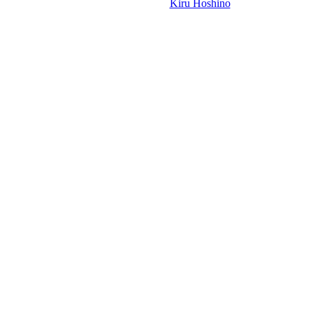
Design-t készítette:
Kiru Hoshino