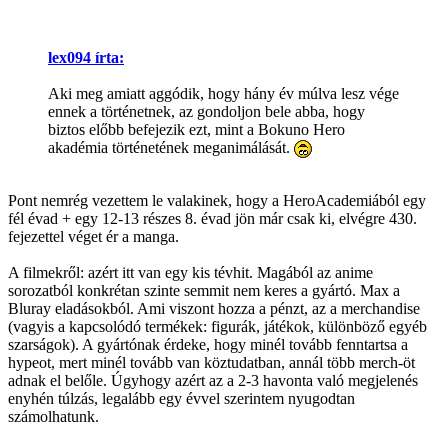
lex094 írta:
Aki meg amiatt aggódik, hogy hány év múlva lesz vége
ennek a történetnek, az gondoljon bele abba, hogy
biztos előbb befejezik ezt, mint a Bokuno Hero
akadémia történetének meganimálását.
Pont nemrég vezettem le valakinek, hogy a HeroAcademiából egy
fél évad + egy 12-13 részes 8. évad jön már csak ki, elvégre 430.
fejezettel véget ér a manga.
A filmekről: azért itt van egy kis tévhit. Magából az anime
sorozatból konkrétan szinte semmit nem keres a gyártó. Max a
Bluray eladásokból. Ami viszont hozza a pénzt, az a merchandise
(vagyis a kapcsolódó termékek: figurák, játékok, különböző egyéb
szarságok). A gyártónak érdeke, hogy minél tovább fenntartsa a
hypeot, mert minél tovább van köztudatban, annál több merch-öt
adnak el belőle. Úgyhogy azért az a 2-3 havonta való megjelenés
enyhén túlzás, legalább egy évvel szerintem nyugodtan
számolhatunk.