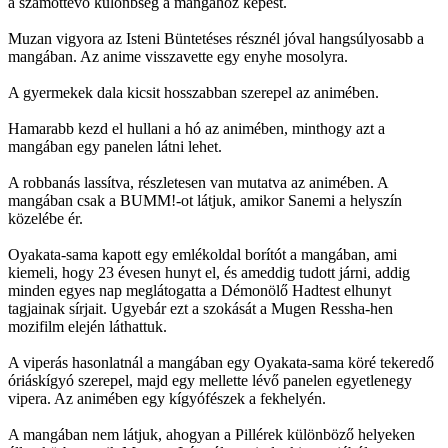
a számottevő különbség a mangához képest.
Muzan vigyora az Isteni Büntetéses résznél jóval hangsúlyosabb a
mangában. Az anime visszavette egy enyhe mosolyra.
A gyermekek dala kicsit hosszabban szerepel az animében.
Hamarabb kezd el hullani a hó az animében, minthogy azt a
mangában egy panelen látni lehet.
A robbanás lassítva, részletesen van mutatva az animében. A
mangában csak a BUMM!-ot látjuk, amikor Sanemi a helyszín
közelébe ér.
Oyakata-sama kapott egy emlékoldal borítót a mangában, ami
kiemeli, hogy 23 évesen hunyt el, és ameddig tudott járni, addig
minden egyes nap meglátogatta a Démonölő Hadtest elhunyt
tagjainak sírjait. Ugyebár ezt a szokását a Mugen Ressha-hen
mozifilm elején láthattuk.
A viperás hasonlatnál a mangában egy Oyakata-sama köré tekeredő
óriáskígyó szerepel, majd egy mellette lévő panelen egyetlenegy
vipera. Az animében egy kígyófészek a fekhelyén.
A mangában nem látjuk, ahogyan a Pillérek különböző helyeken