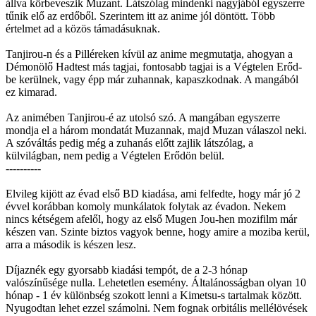
állva körbeveszik Muzant. Látszólag mindenki nagyjából egyszerre
tűnik elő az erdőből. Szerintem itt az anime jól döntött. Több
értelmet ad a közös támadásuknak.
Tanjirou-n és a Pilléreken kívül az anime megmutatja, ahogyan a
Démonölő Hadtest más tagjai, fontosabb tagjai is a Végtelen Erőd-
be kerülnek, vagy épp már zuhannak, kapaszkodnak. A mangából
ez kimarad.
Az animében Tanjirou-é az utolsó szó. A mangában egyszerre
mondja el a három mondatát Muzannak, majd Muzan válaszol neki.
A szóváltás pedig még a zuhanás előtt zajlik látszólag, a
külvilágban, nem pedig a Végtelen Erődön belül.
----------
Elvileg kijött az évad első BD kiadása, ami felfedte, hogy már jó 2
évvel korábban komoly munkálatok folytak az évadon. Nekem
nincs kétségem afelől, hogy az első Mugen Jou-hen mozifilm már
készen van. Szinte biztos vagyok benne, hogy amire a moziba kerül,
arra a második is készen lesz.
Díjaznék egy gyorsabb kiadási tempót, de a 2-3 hónap
valószínűsége nulla. Lehetetlen esemény. Általánosságban olyan 10
hónap - 1 év különbség szokott lenni a Kimetsu-s tartalmak között.
Nyugodtan lehet ezzel számolni. Nem fognak orbitális mellélövések