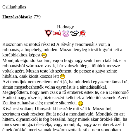
Csillaghullas
Hozzászólások:
779
Hadnagy
Köszönöm az utolsó részt is! A látvány fenomenális volt, a
robbanás, a hópehely, minden. Muzan tényleg kicsit kigyúrt lett a
korábbiakhoz képest
Mondjuk elgondolkodtam, vajon hogyhogy senkit nem találtak el a
robbanásból származó vasak, bár valószínűleg a többiek messze
voltak azért. Muzan teste kb szétment, de persze a gatya szinte
hibátlan, csak kicsit koszos lett
Azt mondjuk nem értettem, mért jó, ha mindenki egyszerre támad rá,
simán megsebezhették volna egymást is a támadásaikkal.
Meglepődtem, hogy nem csak a fő emberek estek le, de a Démonölő
Hadtest nagy része is, biztos ezért kellettek a felderítő szemek. Azért
Zenitsu zuhanása elég menőre sikeredett
Kíváncsi voltam, Ubuyashiki beszéde mit vált ki Muzanból,
szerintem csak részben jött át neki a mondanivaló. Mondjuk én azt
hittem, olyasmikről is fog beszélni, hogy minek akar örökké élni, ha
nincs semmi igazi életcélja, vagy mondjuk, hogy az emberek azért
élnek örökké, mert vannak leszármazottaik, stb., nem gondoltam,