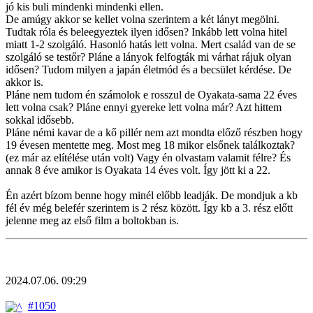
jó kis buli mindenki mindenki ellen.
De amúgy akkor se kellet volna szerintem a két lányt megölni.
Tudtak róla és beleegyeztek ilyen idősen? Inkább lett volna hitel
miatt 1-2 szolgáló. Hasonló hatás lett volna. Mert család van de se
szolgáló se testőr? Pláne a lányok felfogták mi várhat rájuk olyan
idősen? Tudom milyen a japán életmód és a becsület kérdése. De
akkor is.
Pláne nem tudom én számolok e rosszul de Oyakata-sama 22 éves
lett volna csak? Pláne ennyi gyereke lett volna már? Azt hittem
sokkal idősebb.
Pláne némi kavar de a kő pillér nem azt mondta előző részben hogy
19 évesen mentette meg. Most meg 18 mikor elsőnek találkoztak?
(ez már az elítélése után volt) Vagy én olvastam valamit félre? És
annak 8 éve amikor is Oyakata 14 éves volt. Így jött ki a 22.
Én azért bízom benne hogy minél előbb leadják. De mondjuk a kb
fél év még belefér szerintem is 2 rész között. Így kb a 3. rész előtt
jelenne meg az első film a boltokban is.
2024.07.06. 09:29
#1050