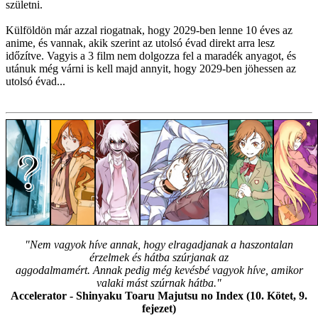
születni.
Külföldön már azzal riogatnak, hogy 2029-ben lenne 10 éves az
anime, és vannak, akik szerint az utolsó évad direkt arra lesz
időzítve. Vagyis a 3 film nem dolgozza fel a maradék anyagot, és
utánuk még várni is kell majd annyit, hogy 2029-ben jöhessen az
utolsó évad...
"Nem vagyok híve annak, hogy elragadjanak a haszontalan
érzelmek és hátba szúrjanak az
aggodalmamért. Annak pedig még kevésbé vagyok híve, amikor
valaki mást szúrnak hátba."
Accelerator - Shinyaku Toaru Majutsu no Index (10. Kötet, 9.
fejezet)