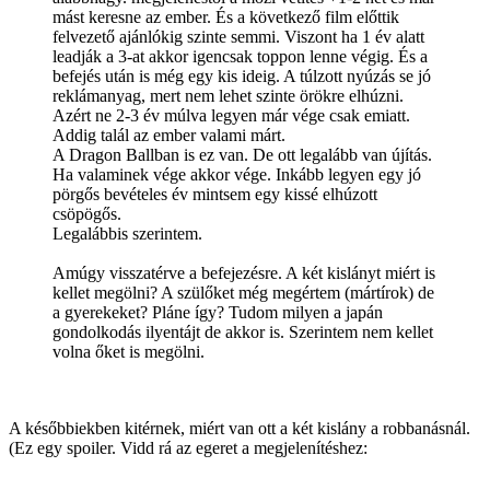
mást keresne az ember. És a következő film előttik
felvezető ajánlókig szinte semmi. Viszont ha 1 év alatt
leadják a 3-at akkor igencsak toppon lenne végig. És a
befejés után is még egy kis ideig. A túlzott nyúzás se jó
reklámanyag, mert nem lehet szinte örökre elhúzni.
Azért ne 2-3 év múlva legyen már vége csak emiatt.
Addig talál az ember valami márt.
A Dragon Ballban is ez van. De ott legalább van újítás.
Ha valaminek vége akkor vége. Inkább legyen egy jó
pörgős bevételes év mintsem egy kissé elhúzott
csöpögős.
Legalábbis szerintem.
Amúgy visszatérve a befejezésre. A két kislányt miért is
kellet megölni? A szülőket még megértem (mártírok) de
a gyerekeket? Pláne így? Tudom milyen a japán
gondolkodás ilyentájt de akkor is. Szerintem nem kellet
volna őket is megölni.
A későbbiekben kitérnek, miért van ott a két kislány a robbanásnál.
(Ez egy spoiler. Vidd rá az egeret a megjelenítéshez:
Tudták a
gyerekek, mi fog történni és önként vállalták, ahogy Ubuyashiki
felesége is. A gyerekek jelenléte azért kellett, hogy Muzan azt