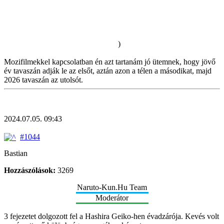
higgye váratlanul érkezik, a család gyanútlan, pedig valójában
szándékosan vezették el őt a rejtekhelyükhöz. Számított csapdára,
ahogy azt mondta is, de nem egy ilyen húzásra. Egyébként még van
három gyerekük Ubuyashiéknek, egy fiú és két lány. Ők is tudtak
róla mire készül a család többi tagja.
)
Mozifilmekkel kapcsolatban én azt tartanám jó ütemnek, hogy jövő
év tavaszán adják le az elsőt, aztán azon a télen a másodikat, majd
2026 tavaszán az utolsót.
2024.07.05. 09:43
#1044
Bastian
Hozzászólások:
3269
Naruto-Kun.Hu Team
Moderátor
3 fejezetet dolgozott fel a Hashira Geiko-hen évadzárója. Kevés volt