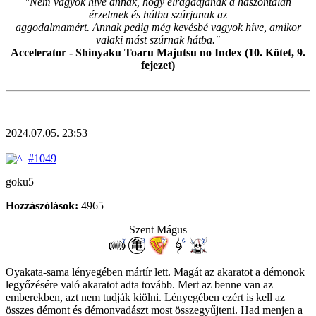
"Nem vagyok híve annak, hogy elragadjanak a haszontalan
érzelmek és hátba szúrjanak az
aggodalmamért. Annak pedig még kevésbé vagyok híve, amikor
valaki mást szúrnak hátba."
Accelerator - Shinyaku Toaru Majutsu no Index (10. Kötet, 9.
fejezet)
2024.07.05. 23:53
#1049
goku5
Hozzászólások:
4965
Szent Mágus
Oyakata-sama lényegében mártír lett. Magát az akaratot a démonok
legyőzésére való akaratot adta tovább. Mert az benne van az
emberekben, azt nem tudják kiölni. Lényegében ezért is kell az
összes démont és démonvadászt most összegyűjteni. Had menjen a