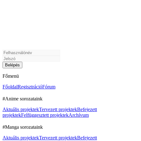
Főmenü
Főoldal
Regisztráció
Fórum
#Anime sorozataink
Aktuális projektek
Tervezett projektek
Befejezett
projektek
Felfüggesztett projektek
Archívum
#Manga sorozataink
Aktuális projektek
Tervezett projektek
Befejezett