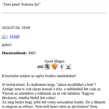
"Zura janai! Katsura da!"
2024.07.04. 18:06
#1040
goku5
Hozzászólások:
4965
Szent Mágus
Köszönöm szépen az egész évados munkátokat!
Jó befejezéssel. És kiáltottam hogy "akkor kezdődhet a buli"!
Amúgy nem is volt olyan hosszú a rész. a stáblistától lett csak az.
Viszont az animében a robbanás na az vitt mindent. Nagyon
látványos, mintha élethű lett volna!
Az meg biztos hogy jobb lett volna sorozatban leadni. De a filmnek
is megvan az előnye. Nem kell hetet várni az akciózásra! Nem