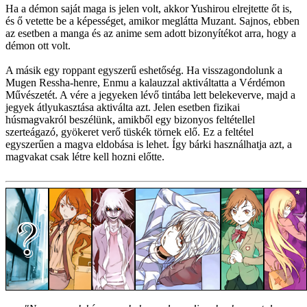
Ha a démon saját maga is jelen volt, akkor Yushirou elrejtette őt is,
és ő vetette be a képességet, amikor meglátta Muzant. Sajnos, ebben
az esetben a manga és az anime sem adott bizonyítékot arra, hogy a
démon ott volt.
A másik egy roppant egyszerű eshetőség. Ha visszagondolunk a
Mugen Ressha-henre, Enmu a kalauzzal aktiváltatta a Vérdémon
Művészetét. A vére a jegyeken lévő tintába lett belekeverve, majd a
jegyek átlyukasztása aktiválta azt. Jelen esetben fizikai
húsmagvakról beszélünk, amikből egy bizonyos feltétellel
szerteágazó, gyökeret verő tüskék törnek elő. Ez a feltétel
egyszerűen a magva eldobása is lehet. Így bárki használhatja azt, a
magvakat csak létre kell hozni előtte.