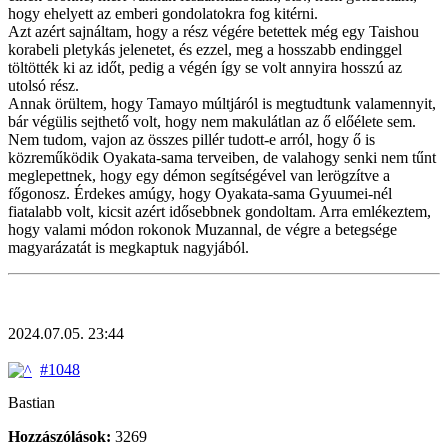
hogy ehelyett az emberi gondolatokra fog kitérni.
Azt azért sajnáltam, hogy a rész végére betettek még egy Taishou
korabeli pletykás jelenetet, és ezzel, meg a hosszabb endinggel
töltötték ki az időt, pedig a végén így se volt annyira hosszú az
utolsó rész.
Annak örültem, hogy Tamayo múltjáról is megtudtunk valamennyit,
bár végülis sejthető volt, hogy nem makulátlan az ő előélete sem.
Nem tudom, vajon az összes pillér tudott-e arról, hogy ő is
közreműködik Oyakata-sama terveiben, de valahogy senki nem tűnt
meglepettnek, hogy egy démon segítségével van lerögzítve a
főgonosz. Érdekes amúgy, hogy Oyakata-sama Gyuumei-nél
fiatalabb volt, kicsit azért idősebbnek gondoltam. Arra emlékeztem,
hogy valami módon rokonok Muzannal, de végre a betegsége
magyarázatát is megkaptuk nagyjából.
2024.07.05. 23:44
#1048
Bastian
Hozzászólások:
3269