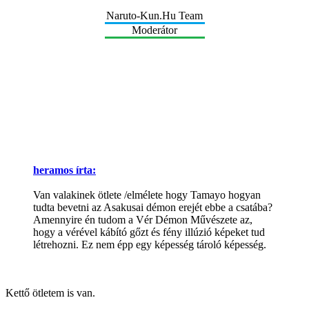
Naruto-Kun.Hu Team
Moderátor
heramos írta:
Van valakinek ötlete /elmélete hogy Tamayo hogyan
tudta bevetni az Asakusai démon erejét ebbe a csatába?
Amennyire én tudom a Vér Démon Művészete az,
hogy a vérével kábító gőzt és fény illúzió képeket tud
létrehozni. Ez nem épp egy képesség tároló képesség.
Kettő ötletem is van.