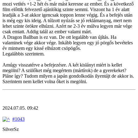
mozi vetítés +1-2 hét és már mást keresne az ember. És a következő
film előttik felvezető ajánlókig szinte semmi. Viszont ha 1 év alatt
leadják a 3-at akkor igencsak toppon lenne végig. És a befejés után
is még egy kis ideig. A túlzott nyúzás se jó reklámanyag, mert nem
lehet szinte örökre elhúzni. Azért ne 2-3 év múlva legyen már vége
csak emiatt. Addig talál az ember valami márt.
A Dragon Ballban is ez van. De ott legalább van újítás. Ha
valaminek vége akkor vége. Inkább legyen egy jó pörgős bevételes
év mintsem egy kissé elhúzott csöpögős.
Legalábbis szerintem.
Amúgy visszatérve a befejezésre. A két kislányt miért is kellet
megölni? A szülőket még megértem (mártírok) de a gyerekeket?
Pláne így? Tudom milyen a japán gondolkodás ilyentájt de akkor is.
Szerintem nem kellet volna őket is megölni.
2024.07.05. 09:42
#1043
SilverSz