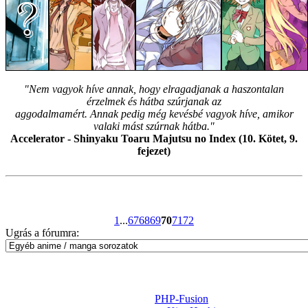
"Nem vagyok híve annak, hogy elragadjanak a haszontalan
érzelmek és hátba szúrjanak az
aggodalmamért. Annak pedig még kevésbé vagyok híve, amikor
valaki mást szúrnak hátba."
Accelerator - Shinyaku Toaru Majutsu no Index (10. Kötet, 9.
fejezet)
1
...
67
68
69
70
71
72
Ugrás a fórumra:
Powered by
PHP-Fusion