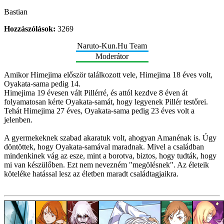
Bastian
Hozzászólások:
3269
Naruto-Kun.Hu Team
Moderátor
Amikor Himejima először találkozott vele, Himejima 18 éves volt,
Oyakata-sama pedig 14.
Himejima 19 évesen vált Pillérré, és attól kezdve 8 éven át
folyamatosan kérte Oyakata-samát, hogy legyenek Pillér testőrei.
Tehát Himejima 27 éves, Oyakata-sama pedig 23 éves volt a
jelenben.
A gyermekeknek szabad akaratuk volt, ahogyan Amanénak is. Úgy
döntöttek, hogy Oyakata-samával maradnak. Mivel a családban
mindenkinek vág az esze, mint a borotva, biztos, hogy tudták, hogy
mi van készülőben. Ezt nem nevezném "megölésnek". Az életeik
köteléke hatással lesz az életben maradt családtagjaikra.