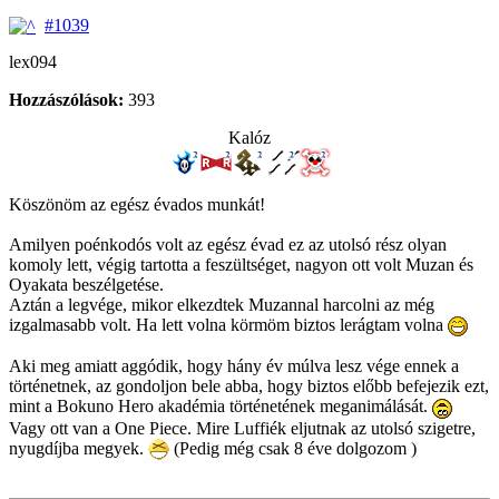
#1039
lex094
Hozzászólások:
393
Kalóz
Köszönöm az egész évados munkát!
Amilyen poénkodós volt az egész évad ez az utolsó rész olyan
komoly lett, végig tartotta a feszültséget, nagyon ott volt Muzan és
Oyakata beszélgetése.
Aztán a legvége, mikor elkezdtek Muzannal harcolni az még
izgalmasabb volt. Ha lett volna körmöm biztos lerágtam volna
Aki meg amiatt aggódik, hogy hány év múlva lesz vége ennek a
történetnek, az gondoljon bele abba, hogy biztos előbb befejezik ezt,
mint a Bokuno Hero akadémia történetének meganimálását.
Vagy ott van a One Piece. Mire Luffiék eljutnak az utolsó szigetre,
nyugdíjba megyek.
(Pedig még csak 8 éve dolgozom )