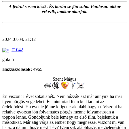
A felirat sosem késik. És korán se jön soha. Pontosan akkor
érkezik, amikor akarjuk.
2024.07.04. 21:12
#1042
goku5
Hozzászólások:
4965
Szent Mágus
Én viszont 1 évet sokallanék. Nem húzzák azt már annyira ha már
ilyen pörgős vége lehet. És mint írtad fenn kell tartani az
érdeklődést. Ha évente jönne ki igencsak alábbhagyna. Viszont ha
relatíve gyorsan jön folyamatos pörgés menne folyamatosan a
toppon lenne. Gondoljunk bele lemegy az első film. bejelentik a
másodikat. Már alig várja az ember hogy megnézze, viszont mi van
ha az a dátum, hogy még 1 év? Igencsak alábbhagy. megjelenéstől a