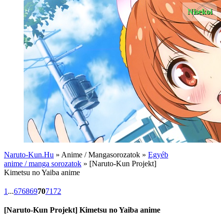
Nisekoi
Naruto-Kun.Hu
» Anime / Mangasorozatok »
Egyéb
anime / manga sorozatok
» [Naruto-Kun Projekt]
Kimetsu no Yaiba anime
1
...
67
68
69
70
71
72
[Naruto-Kun Projekt] Kimetsu no Yaiba anime