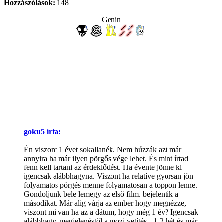
Hozzászólások:
148
Genin
goku5 írta:
Én viszont 1 évet sokallanék. Nem húzzák azt már
annyira ha már ilyen pörgős vége lehet. És mint írtad
fenn kell tartani az érdeklődést. Ha évente jönne ki
igencsak alábbhagyna. Viszont ha relatíve gyorsan jön
folyamatos pörgés menne folyamatosan a toppon lenne.
Gondoljunk bele lemegy az első film. bejelentik a
másodikat. Már alig várja az ember hogy megnézze,
viszont mi van ha az a dátum, hogy még 1 év? Igencsak
alábbhagy. megjelenéstől a mozi vetítés +1-2 hét és már