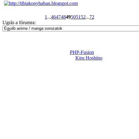
1
...
46
47
48
49
50
51
52
...
72
Ugrás a fórumra:
Powered by
PHP-Fusion
Design-t készítette:
Kiru Hoshino