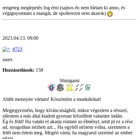
rengeteg meglepetés fog érni (sajnos én nem bírtam ki anno, és
végignyomtam a mangát, de spoilerezni nem akarok)
2023.04.13. 09:00
#723
saurs
Hozzászólások:
158
Shinigami
Ahhh mennyire vártam! Köszönöm a munkátokat!
Megjegyezném, hogy kíváncsiságból, mikor végeztem a résszel,
rálestem a más által kiadott gyorsan lefordított valamire indán.
Ég és föld! Ha valaki el akarja rontani az élményt, amit pl ez a rész
ad, nyugodtan nézheti azt... Ha egyből néztem volna, szerintem a
felét nem értem meg. Megéri várni, ha magyarul szeretné az ember
nézni.