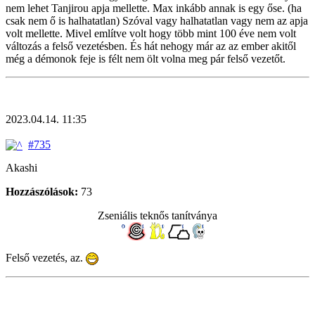
nem lehet Tanjirou apja mellette. Max inkább annak is egy őse. (ha
csak nem ő is halhatatlan) Szóval vagy halhatatlan vagy nem az apja
volt mellette. Mivel említve volt hogy több mint 100 éve nem volt
változás a felső vezetésben. És hát nehogy már az az ember akitől
még a démonok feje is félt nem ölt volna meg pár felső vezetőt.
2023.04.14. 11:35
#735
Akashi
Hozzászólások:
73
Zseniális teknős tanítványa
Felső vezetés, az.