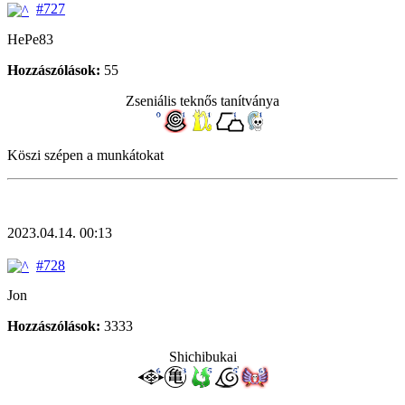
#727
HePe83
Hozzászólások:
55
Zseniális teknős tanítványa
Köszi szépen a munkátokat
2023.04.14. 00:13
#728
Jon
Hozzászólások:
3333
Shichibukai