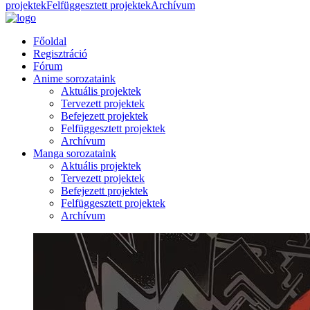
projektek
Felfüggesztett projektek
Archívum
Főoldal
Regisztráció
Fórum
Anime sorozataink
Aktuális projektek
Tervezett projektek
Befejezett projektek
Felfüggesztett projektek
Archívum
Manga sorozataink
Aktuális projektek
Tervezett projektek
Befejezett projektek
Felfüggesztett projektek
Archívum