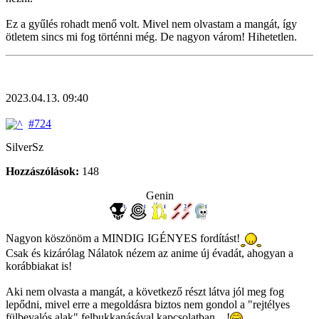
Ez a gyűlés rohadt menő volt. Mivel nem olvastam a mangát, így
ötletem sincs mi fog történni még. De nagyon várom! Hihetetlen.
2023.04.13. 09:40
#724
SilverSz
Hozzászólások:
148
Genin
Nagyon köszönöm a MINDIG IGÉNYES fordítást!
Csak és kizárólag Nálatok nézem az anime új évadát, ahogyan a
korábbiakat is!
Aki nem olvasta a mangát, a következő részt látva jól meg fog
lepődni, mivel erre a megoldásra biztos nem gondol a "rejtélyes
fülbevalós alak" felbukkanásával kapcsolatban....!