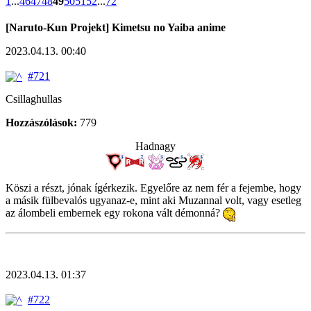
1
...
46
47
48
49
50
51
52
...
72
[Naruto-Kun Projekt] Kimetsu no Yaiba anime
2023.04.13. 00:40
#721
Csillaghullas
Hozzászólások:
779
Hadnagy
Köszi a részt, jónak ígérkezik. Egyelőre az nem fér a fejembe, hogy
a másik fülbevalós ugyanaz-e, mint aki Muzannal volt, vagy esetleg
az álombeli embernek egy rokona vált démonná?
2023.04.13. 01:37
#722