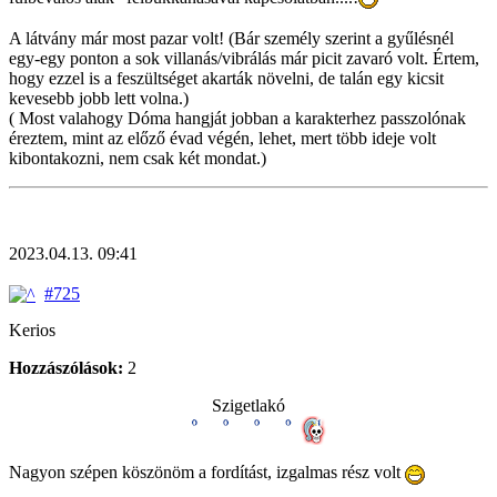
A látvány már most pazar volt! (Bár személy szerint a gyűlésnél
egy-egy ponton a sok villanás/vibrálás már picit zavaró volt. Értem,
hogy ezzel is a feszültséget akarták növelni, de talán egy kicsit
kevesebb jobb lett volna.)
( Most valahogy Dóma hangját jobban a karakterhez passzolónak
éreztem, mint az előző évad végén, lehet, mert több ideje volt
kibontakozni, nem csak két mondat.)
2023.04.13. 09:41
#725
Kerios
Hozzászólások:
2
Szigetlakó
Nagyon szépen köszönöm a fordítást, izgalmas rész volt