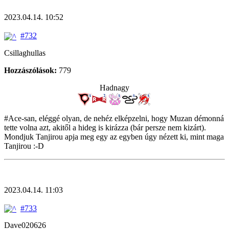
2023.04.14. 10:52
#732
Csillaghullas
Hozzászólások:
779
Hadnagy
#Ace-san, eléggé olyan, de nehéz elképzelni, hogy Muzan démonná
tette volna azt, akitől a hideg is kirázza (bár persze nem kizárt).
Mondjuk Tanjirou apja meg egy az egyben úgy nézett ki, mint maga
Tanjirou :-D
2023.04.14. 11:03
#733
Dave020626