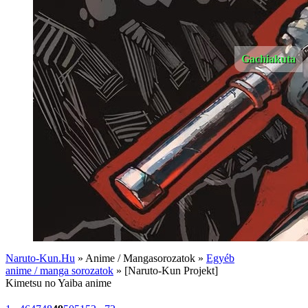
Gachiakuta
Naruto-Kun.Hu
» Anime / Mangasorozatok »
Egyéb
anime / manga sorozatok
» [Naruto-Kun Projekt]
Kimetsu no Yaiba anime