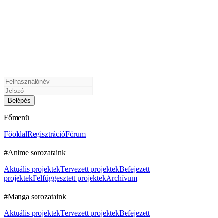
Főmenü
Főoldal
Regisztráció
Fórum
#Anime sorozataink
Aktuális projektek
Tervezett projektek
Befejezett
projektek
Felfüggesztett projektek
Archívum
#Manga sorozataink
Aktuális projektek
Tervezett projektek
Befejezett