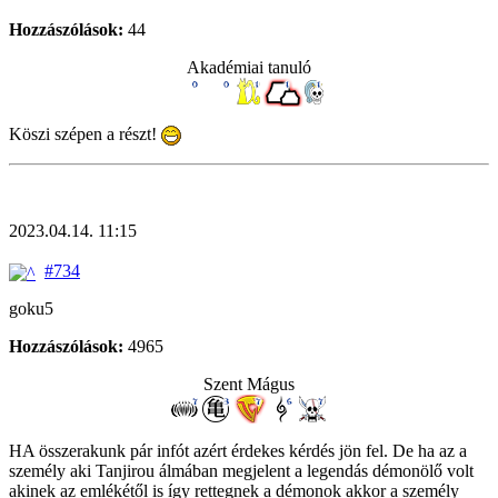
Hozzászólások:
44
Akadémiai tanuló
Köszi szépen a részt!
2023.04.14. 11:15
#734
goku5
Hozzászólások:
4965
Szent Mágus
HA összerakunk pár infót azért érdekes kérdés jön fel. De ha az a
személy aki Tanjirou álmában megjelent a legendás démonölő volt
akinek az emlékétől is így rettegnek a démonok akkor a személy