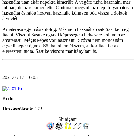
használat után akár napokra kimerült. A végére tudta használni már
jobban, de az is kimerítette. Obitónak megvolt az ereje folyamatosan
használta és rájött hogyan használja könnyen oda vissza a dolgok
átvitelét.
Amaterasu egy másik dolog. Más nem használta csak Sasuke meg
Itachi. Viszont Sasuke egyedi képessége a helycsere volt nem az
amaterasu. Mégis képes volt használni. Szóval nem mondanám
egyedi képességnek. Sőt ha jól emlékszem, akkor Itachi csak
elereszteni tudta. Sasuke viszont már irányítani is.
2021.05.17. 16:03
#116
Kerlon
Hozzászólások:
173
Shinigami