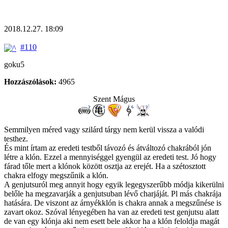
2018.12.27. 18:09
#110
goku5
Hozzászólások:
4965
Szent Mágus
Semmilyen méred vagy szilárd tárgy nem kerül vissza a valódi
testhez.
És mint írtam az eredeti testből távozó és átváltozó chakrából jón
létre a klón. Ezzel a mennyiséggel gyengül az eredeti test. Jó hogy
fárad tőle mert a klónok között osztja az erejét. Ha a szétosztott
chakra elfogy megszűnik a klón.
A genjutsuról meg annyit hogy egyik legegyszerűbb módja kikerülni
belőle ha megzavarják a genjutsuban lévő charjáját. Pl más chakrája
hatására. De viszont az árnyékklón is chakra annak a megszűnése is
zavart okoz. Szóval lényegében ha van az eredeti test genjutsu alatt
de van egy klónja aki nem esett bele akkor ha a klón feloldja magát