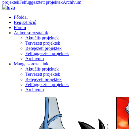
projektek
Felfüggesztett projektek
Archívum
Főoldal
Regisztráció
Fórum
Anime sorozataink
Aktuális projektek
Tervezett projektek
Befejezett projektek
Felfüggesztett projektek
Archívum
Manga sorozataink
Aktuális projektek
Tervezett projektek
Befejezett projektek
Felfüggesztett projektek
Archívum