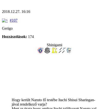
2018.12.27. 16:16
#107
Gerigo
Hozzászólások:
174
Shinigami
Hogy került Naruto fő testébe Itachi Shisui Sharingan-
jával rendelkező varja?
Mert az tiszta hogy amikor Itachi találkozott Naruto-val