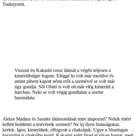
Tsukuyomi.
Viszont én Kakashi rossz látását a végén teljesen a
kimerültségre fogom. Eléggé ki volt már merülve és
amint pihent kapott némi erőt a szemével se volt már
úgy gondja. Sőt Obitó is volt ott már elég kimerült a
harcban. Neki se volt végig gondtalan a szeme
használata.
Akkor Madara és Sasuke látásromlását mire alapozod? Nekik miért
kellett beültetni a testvéreik szemeit? Ne írj ilyen butaságokat,
kérlek. Igen, kimerültek, elfogyott a chakrájuk. Ugye a Sharingan
használat is chakrába kerül. Kakashi azért fárad el olyan hamar, mert