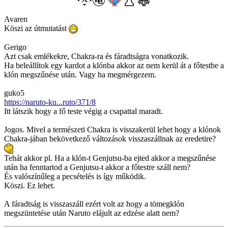
Avaren
Köszi az útmutatást
Gerigo
Azt csak emlékekre, Chakra-ra és fáradtságra vonatkozik.
Ha beleállítok egy kardot a klónba akkor az nem kerül át a főtestbe a
klón megszűnése után. Vagy ha megmérgezem.
guko5
https://naruto-ku...ruto/371/8
Itt látszik hogy a fő teste végig a csapattal maradt.
Jogos. Mivel a természeti Chakra is visszakerül lehet hogy a klónok
Chakra-jában bekövetkező változások visszaszállnak az eredetire?
Tehát akkor pl. Ha a klón-t Genjutsu-ba ejted akkor a megszűnése
után ha fenntartod a Genjutsu-t akkor a főtestre száll nem?
És valószínűleg a pecsételés is így működik.
Köszi. Ez lehet.
A fáradtság is visszaszáll ezért volt az hogy a tömegklón
megszüntetése után Naruto elájult az edzése alatt nem?