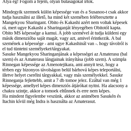
Atya ég! Fogom a fejem, olyan butaságokat írtok.
Mindegyik szemnek külön képessége van és a Susanoo-t csak akkor
tudja használni az illető, ha mind két szemében felébresztette a
Mangekyou Sharingant. Obito és Kakashi azért nem voltak képesek
rá, mert ugye Kakashi a Sharinganját lényegében Obitotól kapta.
Obito MS képessége a kamui. A jobb szemével át tudja küldeni egy
másik dimenzióba saját magát, vagy azt, amivel érintkezik. A bal
szemének a képessége - ami ugye Kakashinál van -. hogy távolról is
el tud tüntetni személyeket/tárgyakat.
Sasuke Mangekyou Sharinganjának a képességei az Amaterasu (bal
szem) és az Amaterasu lángjainak irányítása (jobb szem). A szimpla
Rinnegan képessége az Amenotejikara, ami annyit tesz, hogy a
térben egy bizonyos távolságon belül bárhová képes teleportálni,
illetve helyet cserélni tárgyakkal, vagy más személyekkel. Sasuke
Rinneganja fejlettebb, amit a 7 db tomoe jelez. Ezáltal van még 1
képessége, amellyel képes dimenziós átjárókat nyitni. Ha alacsony a
chakra szintje, akkor a tomoek eltűnnek és erre nem képes.
Ha mindent figyelembe veszünk, akkor az animében Sasukén és
Itachin kívül még Indra is használta az Amaterasut.