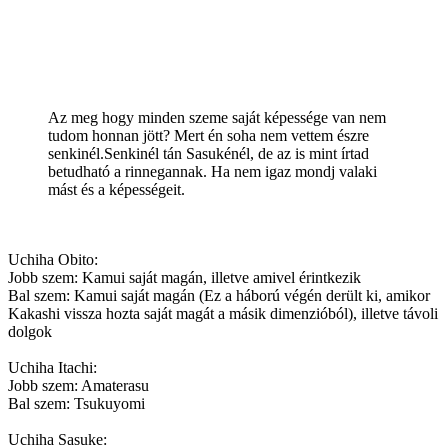
Az meg hogy minden szeme saját képessége van nem
tudom honnan jött? Mert én soha nem vettem észre
senkinél.Senkinél tán Sasukénél, de az is mint írtad
betudható a rinnegannak. Ha nem igaz mondj valaki
mást és a képességeit.
Uchiha Obito:
Jobb szem: Kamui saját magán, illetve amivel érintkezik
Bal szem: Kamui saját magán (Ez a háború végén derült ki, amikor
Kakashi vissza hozta saját magát a másik dimenzióból), illetve távoli
dolgok
Uchiha Itachi:
Jobb szem: Amaterasu
Bal szem: Tsukuyomi
Uchiha Sasuke: