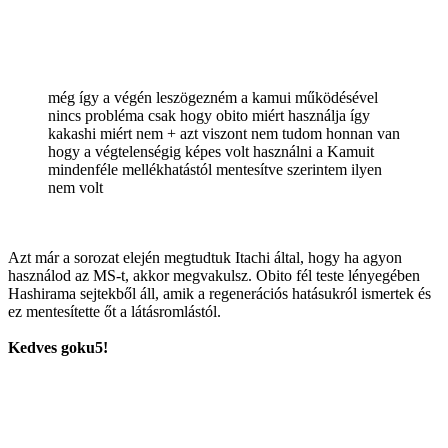
még így a végén leszögezném a kamui működésével
nincs probléma csak hogy obito miért használja így
kakashi miért nem + azt viszont nem tudom honnan van
hogy a végtelenségig képes volt használni a Kamuit
mindenféle mellékhatástól mentesítve szerintem ilyen
nem volt
Azt már a sorozat elején megtudtuk Itachi által, hogy ha agyon
használod az MS-t, akkor megvakulsz. Obito fél teste lényegében
Hashirama sejtekből áll, amik a regenerációs hatásukról ismertek és
ez mentesítette őt a látásromlástól.
Kedves goku5!