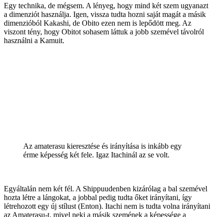
Egy technika, de mégsem. A lényeg, hogy mind két szem ugyanazt
a dimenziót használja. Igen, vissza tudta hozni saját magát a másik
dimenzióból Kakashi, de Obito ezen nem is lepődött meg. Az
viszont tény, hogy Obitot sohasem láttuk a jobb szemével távolról
használni a Kamuit.
Az amaterasu kieresztése és irányítása is inkább egy
érme képesség két fele. Igaz Itachinál az se volt.
Egyáltalán nem két fél. A Shippuudenben kizárólag a bal szemével
hozta létre a lángokat, a jobbal pedig tudta őket irányítani, így
létrehozott egy új stílust (Enton). Itachi nem is tudta volna irányítani
az Amaterasu-t, mivel neki a másik szemének a képessége a