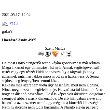
2021.05.17. 12:04
#115
goku5
Hozzászólások:
4965
Szent Mágus
Ha most Obitó átengedős technikájára gondolsz azt már leírtam.
Maga a kamui egy dimenziós rést nyit. Annak segítségével saját
testét vagy egy részét küldi oda vissza így a tárgyak jó hogy
átmennek rajta mert akkor nincs is ott az a fizikai rész. A Senju
sejthez meg lényegében semmi köze.
Kakashi meg azért nem tudta úgy használni, mert nem Uchiha.
Nincs meg hozzá a megfelelő ereje. Használata túl kimerítő. Nem
hogy az állandó használata. De ő is képes volt átküldeni dolgokat a
szemével abba a másik dimenzióba. De erő hiányában eleve alig
használta azt a szemet nem hogy még azt a kimerítő képességét.
Nem gyakorolta nem tudta használni. A Narutó elején pár perc