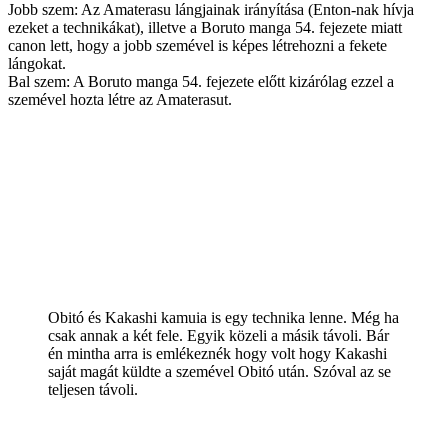
Jobb szem: Az Amaterasu lángjainak irányítása (Enton-nak hívja
ezeket a technikákat), illetve a Boruto manga 54. fejezete miatt
canon lett, hogy a jobb szemével is képes létrehozni a fekete
lángokat.
Bal szem: A Boruto manga 54. fejezete előtt kizárólag ezzel a
szemével hozta létre az Amaterasut.
Obitó és Kakashi kamuia is egy technika lenne. Még ha
csak annak a két fele. Egyik közeli a másik távoli. Bár
én mintha arra is emlékeznék hogy volt hogy Kakashi
saját magát küldte a szemével Obitó után. Szóval az se
teljesen távoli.