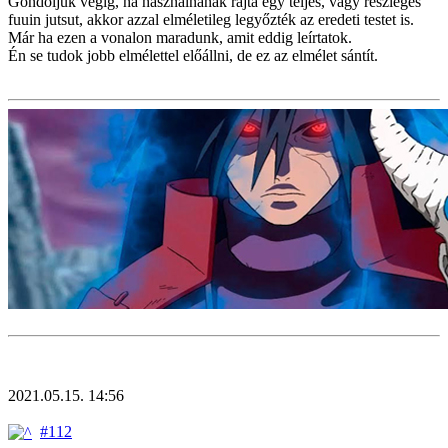
Gondoljuk végig, ha használnának rajta egy teljes, vagy részleges
fuuin jutsut, akkor azzal elméletileg legyőzték az eredeti testet is.
Már ha ezen a vonalon maradunk, amit eddig leírtatok.
Én se tudok jobb elmélettel előállni, de ez az elmélet sántít.
2021.05.15. 14:56
#112