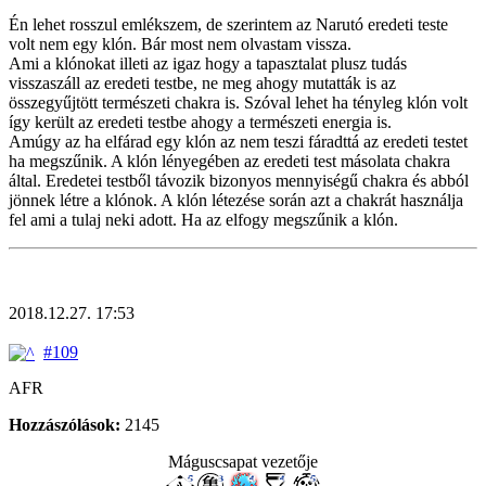
Én lehet rosszul emlékszem, de szerintem az Narutó eredeti teste
volt nem egy klón. Bár most nem olvastam vissza.
Ami a klónokat illeti az igaz hogy a tapasztalat plusz tudás
visszaszáll az eredeti testbe, ne meg ahogy mutatták is az
összegyűjtött természeti chakra is. Szóval lehet ha tényleg klón volt
így került az eredeti testbe ahogy a természeti energia is.
Amúgy az ha elfárad egy klón az nem teszi fáradttá az eredeti testet
ha megszűnik. A klón lényegében az eredeti test másolata chakra
által. Eredetei testből távozik bizonyos mennyiségű chakra és abból
jönnek létre a klónok. A klón létezése során azt a chakrát használja
fel ami a tulaj neki adott. Ha az elfogy megszűnik a klón.
2018.12.27. 17:53
#109
AFR
Hozzászólások:
2145
Máguscsapat vezetője