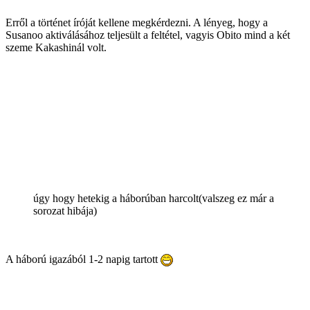
Erről a történet íróját kellene megkérdezni. A lényeg, hogy a
Susanoo aktiválásához teljesült a feltétel, vagyis Obito mind a két
szeme Kakashinál volt.
úgy hogy hetekig a háborúban harcolt(valszeg ez már a
sorozat hibája)
A háború igazából 1-2 napig tartott