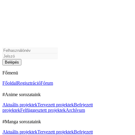
Főmenü
Főoldal
Regisztráció
Fórum
#Anime sorozataink
Aktuális projektek
Tervezett projektek
Befejezett
projektek
Felfüggesztett projektek
Archívum
#Manga sorozataink
Aktuális projektek
Tervezett projektek
Befejezett