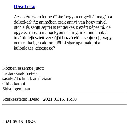
IDead írta:
Az a kérdésem lenne Obito hogyan engedi át magán a
dolgokat? Az animében csak annyi van hogy mivel
utchia és senju sejttel is rendelkezik ezért képes rá, de
ugye ez most a mangekyou sharingan kamiujanak a
tovább fejlesztett verzióját hozzá elő a senju sejt, vagy
nem és ha igen akkor a többi sharingannak mi a
különleges képessége?
Közben eszembe jutott
madaraknak meteor
sasuke/itachinak amaterasu
Obito kamui
Shisui genjutsu
Szerkesztette: IDead - 2021.05.15. 15:10
2021.05.15. 16:46