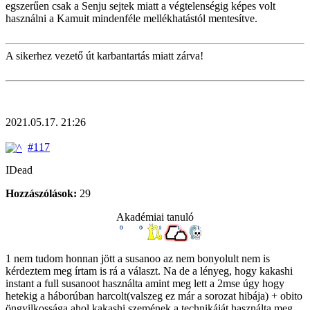
egszerűen csak a Senju sejtek miatt a végtelenségig képes volt
használni a Kamuit mindenféle mellékhatástól mentesítve.
A sikerhez vezető út karbantartás miatt zárva!
2021.05.17. 21:26
#117
IDead
Hozzászólások:
29
Akadémiai tanuló
1 nem tudom honnan jött a susanoo az nem bonyolult nem is
kérdeztem meg írtam is rá a választ. Na de a lényeg, hogy kakashi
instant a full susanoot használta amint meg lett a 2mse úgy hogy
hetekig a háborúban harcolt(valszeg ez már a sorozat hibája) + obito
öngyilkossága ahol kakashi szemének a technikáját használta meg