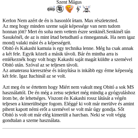
Szent Mágus
Kerlon Nem azért de én is hasonlót írtam. Max részletezted.
Az meg hogy minden szeme saját képessége van nem tudom
honnan jött? Mert én soha nem vettem észre senkinél.Senkinél tán
Sasukénél, de az is mint írtad betudható a rinnegannak. Ha nem igaz
mondj valaki mást és a képességeit.
Obitó és Kakashi kamuia is egy technika lenne. Még ha csak annak
a két fele. Egyik közeli a másik távoli. Bár én mintha arra is
emlékeznék hogy volt hogy Kakashi saját magát küldte a szemével
Obitó után. Szóval az se teljesen távoli.
Az amaterasu kieresztése és irányítása is inkább egy érme képesség
két fele. Igaz Itachinál az se volt.
Azt meg én se értettem hogy Miért nem vakult meg Obitó a sok MS
használattól. De én még a zetsu sejteket még mindig a gyógyuláshoz
írom be, de lehetséges. Viszont én Kakashi rossz látását a végén
teljesen a kimerültségre fogom. Eléggé ki volt már merülve és amint
pihent kapott némi erőt a szemével se volt már úgy gondja. Sőt
Obitó is volt ott már elég kimerült a harcban. Neki se volt végig
gondtalan a szeme használata.