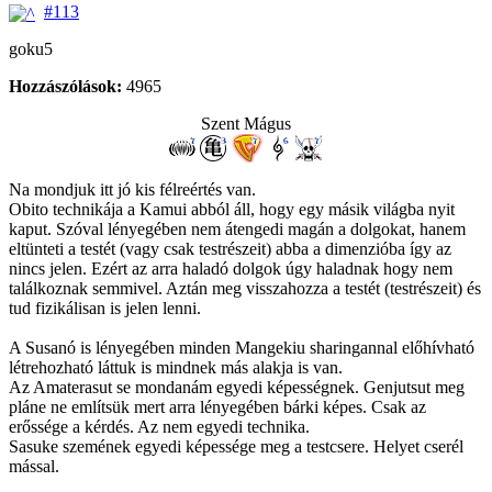
#113
goku5
Hozzászólások:
4965
Szent Mágus
Na mondjuk itt jó kis félreértés van.
Obito technikája a Kamui abból áll, hogy egy másik világba nyit
kaput. Szóval lényegében nem átengedi magán a dolgokat, hanem
eltünteti a testét (vagy csak testrészeit) abba a dimenzióba így az
nincs jelen. Ezért az arra haladó dolgok úgy haladnak hogy nem
találkoznak semmivel. Aztán meg visszahozza a testét (testrészeit) és
tud fizikálisan is jelen lenni.
A Susanó is lényegében minden Mangekiu sharingannal előhívható
létrehozható láttuk is mindnek más alakja is van.
Az Amaterasut se mondanám egyedi képességnek. Genjutsut meg
pláne ne említsük mert arra lényegében bárki képes. Csak az
erőssége a kérdés. Az nem egyedi technika.
Sasuke szemének egyedi képessége meg a testcsere. Helyet cserél
mással.