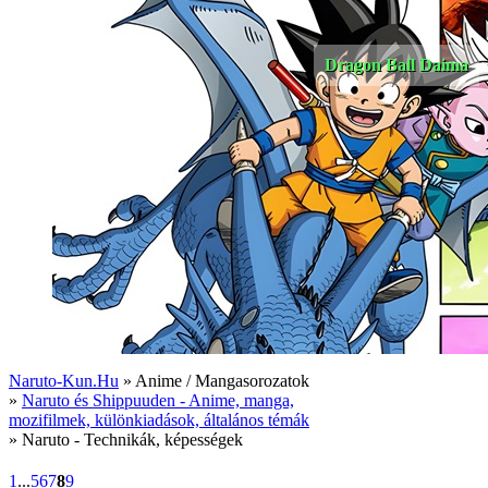
Dragon Ball Daima
Naruto-Kun.Hu
» Anime / Mangasorozatok
»
Naruto és Shippuuden - Anime, manga,
mozifilmek, különkiadások, általános témák
» Naruto - Technikák, képességek
1
...
5
6
7
8
9