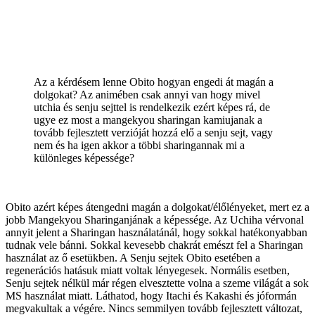
Az a kérdésem lenne Obito hogyan engedi át magán a
dolgokat? Az animében csak annyi van hogy mivel
utchia és senju sejttel is rendelkezik ezért képes rá, de
ugye ez most a mangekyou sharingan kamiujanak a
tovább fejlesztett verzióját hozzá elő a senju sejt, vagy
nem és ha igen akkor a többi sharingannak mi a
különleges képessége?
Obito azért képes átengedni magán a dolgokat/élőlényeket, mert ez a
jobb Mangekyou Sharinganjának a képessége. Az Uchiha vérvonal
annyit jelent a Sharingan használatánál, hogy sokkal hatékonyabban
tudnak vele bánni. Sokkal kevesebb chakrát emészt fel a Sharingan
használat az ő esetükben. A Senju sejtek Obito esetében a
regenerációs hatásuk miatt voltak lényegesek. Normális esetben,
Senju sejtek nélkül már régen elvesztette volna a szeme világát a sok
MS használat miatt. Láthatod, hogy Itachi és Kakashi és jóformán
megvakultak a végére. Nincs semmilyen tovább fejlesztett változat,