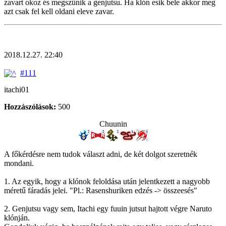
zavart okoz és megszűnik a genjutsu. Ha klón esik bele akkor meg
azt csak fel kell oldani eleve zavar.
2018.12.27. 22:40
#111
itachi01
Hozzászólások:
500
Chuunin
A főkérdésre nem tudok választ adni, de két dolgot szeretnék
mondani.
1. Az egyik, hogy a klónok feloldása után jelentkezett a nagyobb
méretű fáradás jelei. "Pl.: Rasenshuriken edzés -> összeesés"
2. Genjutsu vagy sem, Itachi egy fuuin jutsut hajtott végre Naruto
klónján.