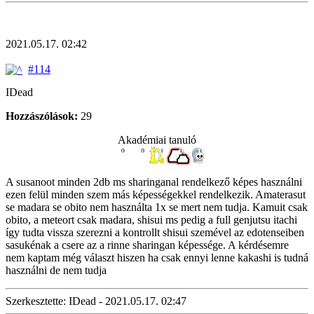
2021.05.17. 02:42
#114
IDead
Hozzászólások:
29
Akadémiai tanuló
A susanoot minden 2db ms sharinganal rendelkező képes használni
ezen felül minden szem más képességekkel rendelkezik. Amaterasut
se madara se obito nem használta 1x se mert nem tudja. Kamuit csak
obito, a meteort csak madara, shisui ms pedig a full genjutsu itachi
így tudta vissza szerezni a kontrollt shisui szemével az edotenseiben
sasukénak a csere az a rinne sharingan képessége. A kérdésemre
nem kaptam még választ hiszen ha csak ennyi lenne kakashi is tudná
használni de nem tudja
Szerkesztette: IDead - 2021.05.17. 02:47