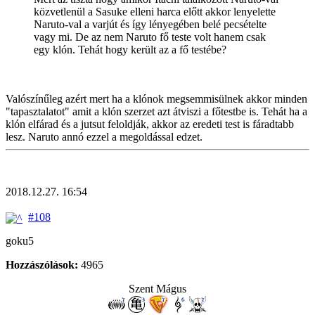
közvetlenül a Sasuke elleni harca előtt akkor lenyelette
Naruto-val a varjút és így lényegében belé pecsételte
vagy mi. De az nem Naruto fő teste volt hanem csak
egy klón. Tehát hogy került az a fő testébe?
Valószínűleg azért mert ha a klónok megsemmisülnek akkor minden
"tapasztalatot" amit a klón szerzet azt átviszi a főtestbe is. Tehát ha a
klón elfárad és a jutsut feloldják, akkor az eredeti test is fáradtabb
lesz. Naruto annó ezzel a megoldással edzet.
2018.12.27. 16:54
#108
goku5
Hozzászólások:
4965
Szent Mágus