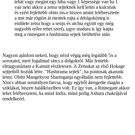
tehát vagy megint egy hiba vagy 1 képessége van ha 1
van neki akkor a zetsu sejteknek kell lenni a kulcsnak
és ezért fejlettebb obito ms-e hiszen amint felébresztette
a mst már rögtön át mentek rajta a ddolgok(meg is
említete zetsu hogy a senju és utchia együtt egy még
nagyobb erőre tehet szert), ugye madara is így kapta
meg a rinnegant a hashirama sejtek beültetése után
Nagyon ajánlom neked, hogy nézd végig még legalább 5x a
sorozatot, mert fogalmad sincs a dolgokról. Már fentebb
elmagyaráztam a Kamuit részletesen. A Zetsukat az első Hokage
sejtjeiből hozták létre. "Hashirama sejtek", ha pontosak akarunk
lenni. Obito Mangekyou Sharinganja egyáltalán nem fejlettebb.
Nincs abban semmilyen furcsa, hogy egyből átengedte magán a
sziklákat, hiszen halálközelben volt. Ez így van, a Rinnegant akkor
lehet felébreszteni, ha mind Indra, mind pedig Ashura chakrájával
rendelkezel.