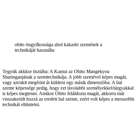
obito öngyilkossága ahol kakashi szemének a
technikáját használta
Tegyük akkkor tisztába: A Kamui az Obito Mangekyou
Sharinganjának a szemtechnikája. A jobb szemével képes magát,
vagy azt/akit megérint át küldeni egy másik dimenzióba. A bal
szeme képessége pedig, hogy ezt távolabbi személyekkel/tárgyakkal
is képes megtenni. Amikor Obito feláldozta magát, akkorra már
visszakerült hozzá az eredeti bal szeme, ezért volt képes a messzebbi
technikát eltüntetni.