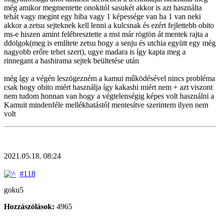
még amikor megmentette onokitól sasukét akkor is azt használta
tehát vagy megint egy hiba vagy 1 képessége van ha 1 van neki
akkor a zetsu sejteknek kell lenni a kulcsnak és ezért fejlettebb obito
ms-e hiszen amint felébresztette a mst már rögtön át mentek rajta a
ddolgok(meg is említete zetsu hogy a senju és utchia együtt egy még
nagyobb erőre tehet szert), ugye madara is így kapta meg a
rinnegant a hashirama sejtek beültetése után
még így a végén leszögezném a kamui működésével nincs probléma
csak hogy obito miért használja így kakashi miért nem + azt viszont
nem tudom honnan van hogy a végtelenségig képes volt használni a
Kamuit mindenféle mellékhatástól mentesítve szerintem ilyen nem
volt
2021.05.18. 08:24
#118
goku5
Hozzászólások:
4965