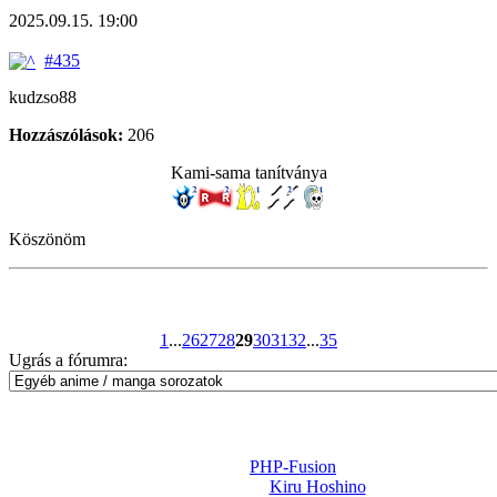
2025.09.15. 19:00
#435
kudzso88
Hozzászólások:
206
Kami-sama tanítványa
Köszönöm
1
...
26
27
28
29
30
31
32
...
35
Ugrás a fórumra:
Powered by
PHP-Fusion
Design-t készítette:
Kiru Hoshino