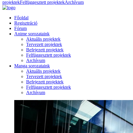
projektek
Felfüggesztett projektek
Archívum
Főoldal
Regisztráció
Fórum
Anime sorozataink
Aktuális projektek
Tervezett projektek
Befejezett projektek
Felfüggesztett projektek
Archívum
Manga sorozataink
Aktuális projektek
Tervezett projektek
Befejezett projektek
Felfüggesztett projektek
Archívum