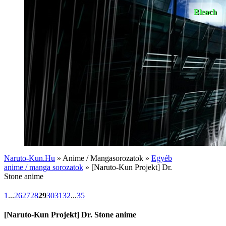
Bleach
Naruto-Kun.Hu
» Anime / Mangasorozatok »
Egyéb
anime / manga sorozatok
» [Naruto-Kun Projekt] Dr.
Stone anime
1
...
26
27
28
29
30
31
32
...
35
[Naruto-Kun Projekt] Dr. Stone anime