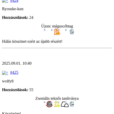
#424
Ryosuke-kun
Hozzászólások:
24
Újonc máguscéhtag
Hálás köszönet ezért az újabb részért!
2025.09.01. 10:40
#425
wolfy8
Hozzászólások:
55
Zseniális teknős tanítványa
Köszönöm!