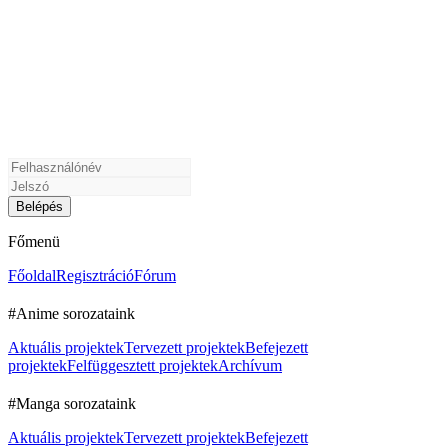
Főmenü
Főoldal
Regisztráció
Fórum
#Anime sorozataink
Aktuális projektek
Tervezett projektek
Befejezett
projektek
Felfüggesztett projektek
Archívum
#Manga sorozataink
Aktuális projektek
Tervezett projektek
Befejezett