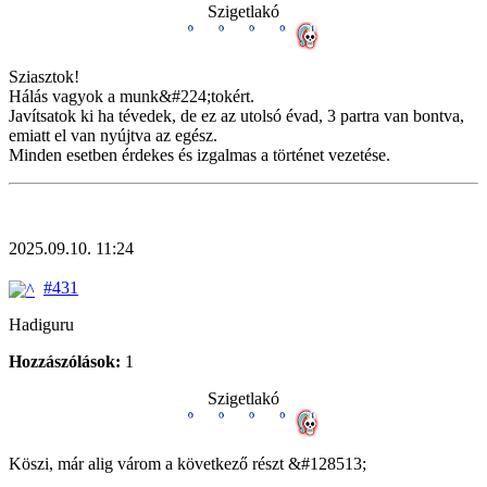
Szigetlakó
Sziasztok!
Hálás vagyok a munk&#224;tokért.
Javítsatok ki ha tévedek, de ez az utolsó évad, 3 partra van bontva,
emiatt el van nyújtva az egész.
Minden esetben érdekes és izgalmas a történet vezetése.
2025.09.10. 11:24
#431
Hadiguru
Hozzászólások:
1
Szigetlakó
Köszi, már alig várom a következő részt &#128513;