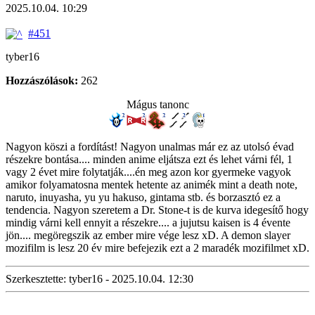
2025.10.04. 10:29
#451
tyber16
Hozzászólások:
262
Mágus tanonc
Nagyon köszi a fordítást! Nagyon unalmas már ez az utolsó évad
részekre bontása.... minden anime eljátsza ezt és lehet várni fél, 1
vagy 2 évet mire folytatják....én meg azon kor gyermeke vagyok
amikor folyamatosna mentek hetente az animék mint a death note,
naruto, inuyasha, yu yu hakuso, gintama stb. és borzasztó ez a
tendencia. Nagyon szeretem a Dr. Stone-t is de kurva idegesítő hogy
mindig várni kell ennyit a részekre.... a jujutsu kaisen is 4 évente
jön.... megöregszik az ember mire vége lesz xD. A demon slayer
mozifilm is lesz 20 év mire befejezik ezt a 2 maradék mozifilmet xD.
Szerkesztette: tyber16 - 2025.10.04. 12:30