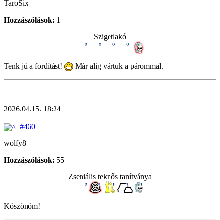
TaroSix
Hozzászólások:
1
Szigetlakó
Tenk jú a fordítást!
Már alig vártuk a párommal.
2026.04.15. 18:24
#460
wolfy8
Hozzászólások:
55
Zseniális teknős tanítványa
Köszönöm!