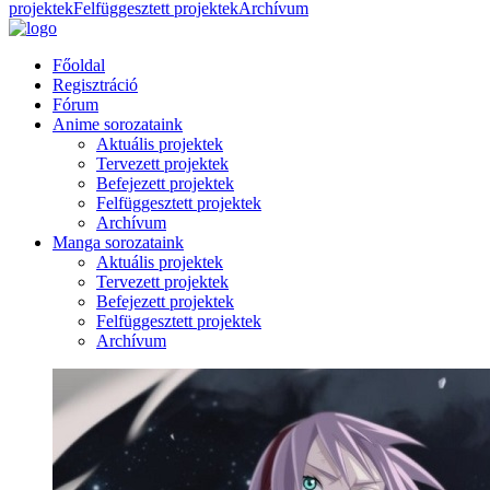
projektek
Felfüggesztett projektek
Archívum
Főoldal
Regisztráció
Fórum
Anime sorozataink
Aktuális projektek
Tervezett projektek
Befejezett projektek
Felfüggesztett projektek
Archívum
Manga sorozataink
Aktuális projektek
Tervezett projektek
Befejezett projektek
Felfüggesztett projektek
Archívum