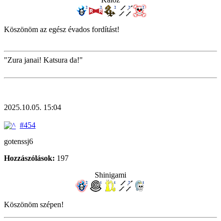
Köszönöm az egész évados fordítást!
"Zura janai! Katsura da!"
2025.10.05. 15:04
#454
gotenssj6
Hozzászólások:
197
Shinigami
Köszönöm szépen!