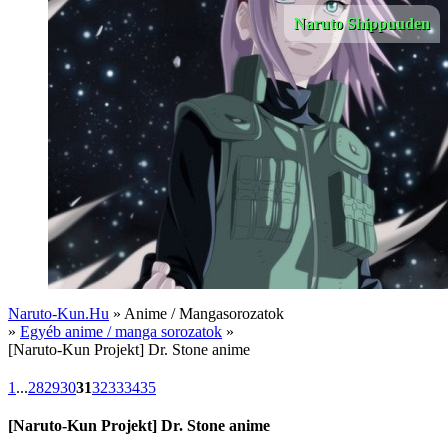
Naruto Shippuuden
Naruto-Kun.Hu
» Anime / Mangasorozatok
»
Egyéb anime / manga sorozatok
»
[Naruto-Kun Projekt] Dr. Stone anime
1
...
28
29
30
31
32
33
34
35
[Naruto-Kun Projekt] Dr. Stone anime