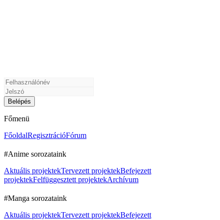
Főmenü
Főoldal
Regisztráció
Fórum
#Anime sorozataink
Aktuális projektek
Tervezett projektek
Befejezett
projektek
Felfüggesztett projektek
Archívum
#Manga sorozataink
Aktuális projektek
Tervezett projektek
Befejezett