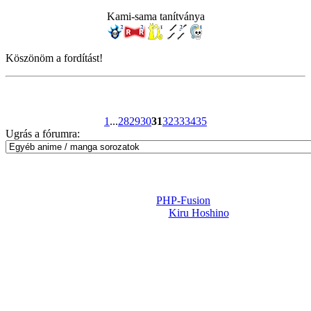
Kami-sama tanítványa
Köszönöm a fordítást!
1
...
28
29
30
31
32
33
34
35
Ugrás a fórumra:
Powered by
PHP-Fusion
Design-t készítette:
Kiru Hoshino