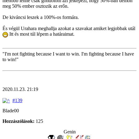
menőbb lenne csak gondolom azt jelképezi, hogy 50%-ban démon
meg 50% ember osztozik az erőn.
De kiváncsi leszek a 100%-os formára.
És végül Urahara meghallja azokat a szavakat amiket legjobbak utál
Itt és most túl lépem a határaimat.
"I'm not fighting because I want to win. I'm fighting because I have
to win!"
2020.11.23. 21:19
#139
Blade00
Hozzászólások:
125
Genin