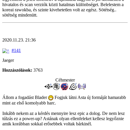
hivatalos és scan verziók közti hatalmas különbséget. Belelestem a
koreai rawokba, és szinte kivehetetlen volt az egész. Sötétség..
sötétség mindenütt.
2020.11.23. 21:36
#141
Jaeger
Hozzászólások:
3763
Céhmester
Állom a fogadást Blader
Fogjuk látni Asta új formáját hamarabb
mint az első komolyabb harc.
Inkább nekem az a kérdés mennyire lesz epic a dolog. De nem lesz
túlzás ez a power-up? Astának olyan ellenfeleket kellesz legyőznie
amik korábban sokkal erősebbek voltak bárkinél.