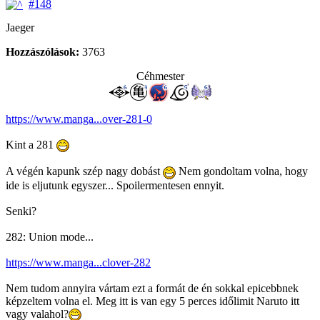
#148
Jaeger
Hozzászólások:
3763
Céhmester
https://www.manga...over-281-0
Kint a 281
A végén kapunk szép nagy dobást
Nem gondoltam volna, hogy
ide is eljutunk egyszer... Spoilermentesen ennyit.
Senki?
282: Union mode...
https://www.manga...clover-282
Nem tudom annyira vártam ezt a formát de én sokkal epicebbnek
képzeltem volna el. Meg itt is van egy 5 perces időlimit Naruto itt
vagy valahol?