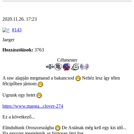
2020.11.26. 17:23
#143
Jaeger
Hozzászólások:
3763
Céhmester
A raw alapján megmarad a bakancsod
Nehéz lesz így télen
félcipőben járnom
Ugrunk egy hetet
https://www.manga...clover-274
Ez a következő...
Elindultunk Oroszországba
De Astának még kell egy kis idő...
Ha egyszer megjelenik az biztosan ütni fog.