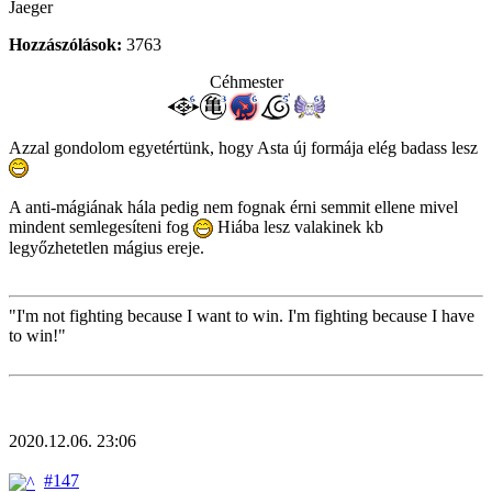
Jaeger
Hozzászólások:
3763
Céhmester
Azzal gondolom egyetértünk, hogy Asta új formája elég badass lesz
A anti-mágiának hála pedig nem fognak érni semmit ellene mivel
mindent semlegesíteni fog
Hiába lesz valakinek kb
legyőzhetetlen mágius ereje.
"I'm not fighting because I want to win. I'm fighting because I have
to win!"
2020.12.06. 23:06
#147