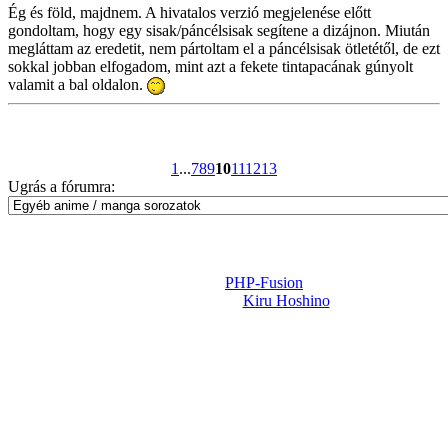
Ég és föld, majdnem. A hivatalos verzió megjelenése előtt
gondoltam, hogy egy sisak/páncélsisak segítene a dizájnon. Miután
megláttam az eredetit, nem pártoltam el a páncélsisak ötletétől, de ezt
sokkal jobban elfogadom, mint azt a fekete tintapacának gúnyolt
valamit a bal oldalon.
1
...
7
8
9
10
11
12
13
Ugrás a fórumra:
Powered by
PHP-Fusion
Design-t készítette:
Kiru Hoshino