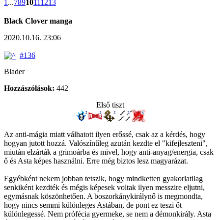
1
...
7
8
9
10
11
12
13
Black Clover manga
2020.10.16. 23:06
#136
Blader
Hozzászólások:
442
Első tiszt
Az anti-mágia miatt válhatott ilyen erőssé, csak az a kérdés, hogy
hogyan jutott hozzá. Valószínűleg azután kezdte el "kifejleszteni",
miután elzárták a grimoárba és mivel, hogy anti-anyag/energia, csak
ő és Asta képes használni. Erre még biztos lesz magyarázat.
Egyébként nekem jobban tetszik, hogy mindketten gyakorlatilag
senkiként kezdték és mégis képesek voltak ilyen messzire eljutni,
egymásnak köszönhetően. A boszorkánykirálynő is megmondta,
hogy nincs semmi különleges Astában, de pont ez teszi őt
különlegessé. Nem prófécia gyermeke, se nem a démonkirály. Asta