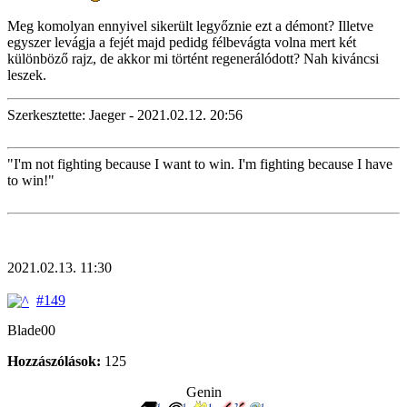
Meg komolyan ennyivel sikerült legyőznie ezt a démont? Illetve
egyszer levágja a fejét majd pedidg félbevágta volna mert két
különböző rajz, de akkor mi történt regenerálódott? Nah kiváncsi
leszek.
Szerkesztette: Jaeger - 2021.02.12. 20:56
"I'm not fighting because I want to win. I'm fighting because I have
to win!"
2021.02.13. 11:30
#149
Blade00
Hozzászólások:
125
Genin