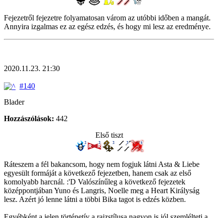
Fejezetről fejezetre folyamatosan várom az utóbbi időben a mangát.
Annyira izgalmas ez az egész edzés, és hogy mi lesz az eredménye.
2020.11.23. 21:30
#140
Blader
Hozzászólások:
442
Első tiszt
Ráteszem a fél bakancsom, hogy nem fogjuk látni Asta & Liebe
egyesült formáját a következő fejezetben, hanem csak az első
komolyabb harcnál. :'D Valószínűleg a következő fejezetek
középpontjában Yuno és Langris, Noelle meg a Heart Királyság
lesz. Azért jó lenne látni a többi Bika tagot is edzés közben.
Egyébként a jelen történetív a rajzstílusa nagyon is jól szemlélteti a