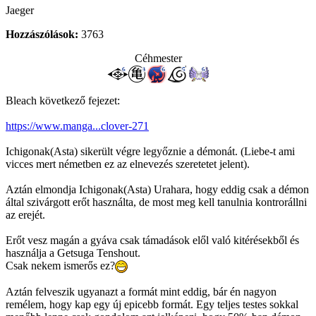
Jaeger
Hozzászólások:
3763
Céhmester
Bleach következő fejezet:
https://www.manga...clover-271
Ichigonak(Asta) sikerült végre legyőznie a démonát. (Liebe-t ami
vicces mert németben ez az elnevezés szeretetet jelent).
Aztán elmondja Ichigonak(Asta) Urahara, hogy eddig csak a démon
által szivárgott erőt használta, de most meg kell tanulnia kontrorállni
az erejét.
Erőt vesz magán a gyáva csak támadások elől való kitérésekből és
használja a Getsuga Tenshout.
Csak nekem ismerős ez?
Aztán felveszik ugyanazt a formát mint eddig, bár én nagyon
remélem, hogy kap egy új epicebb formát. Egy teljes testes sokkal