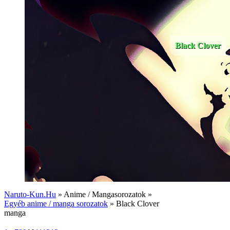
Black Clover
Naruto-Kun.Hu
» Anime / Mangasorozatok »
Egyéb anime / manga sorozatok
» Black Clover
manga