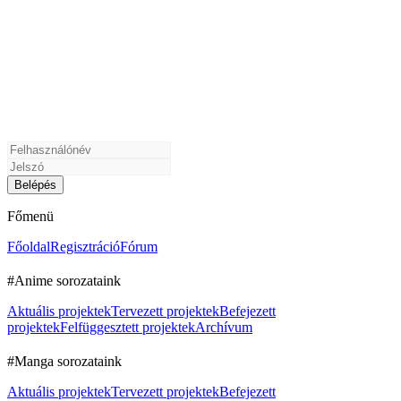
Főmenü
Főoldal
Regisztráció
Fórum
#Anime sorozataink
Aktuális projektek
Tervezett projektek
Befejezett
projektek
Felfüggesztett projektek
Archívum
#Manga sorozataink
Aktuális projektek
Tervezett projektek
Befejezett