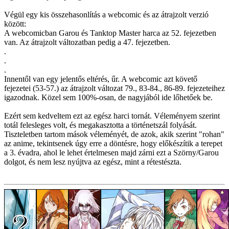
Végül egy kis összehasonlítás a webcomic és az átrajzolt verzió
között:
A webcomicban Garou és Tanktop Master harca az 52. fejezetben
van. Az átrajzolt változatban pedig a 47. fejezetben.
.
.
.
Innentől van egy jelentős eltérés, űr. A webcomic azt követő
fejezetei (53-57.) az átrajzolt változat 79., 83-84., 86-89. fejezeteihez
igazodnak. Közel sem 100%-osan, de nagyjából ide lőhetőek be.
Ezért sem kedveltem ezt az egész harci tornát. Véleményem szerint
totál felesleges volt, és megakasztotta a történetszál folyását.
Tiszteletben tartom mások véleményét, de azok, akik szerint "rohan"
az anime, tekintsenek úgy erre a döntésre, hogy előkészítik a terepet
a 3. évadra, ahol le lehet értelmesen majd zárni ezt a Szörny/Garou
dolgot, és nem lesz nyújtva az egész, mint a rétestészta.