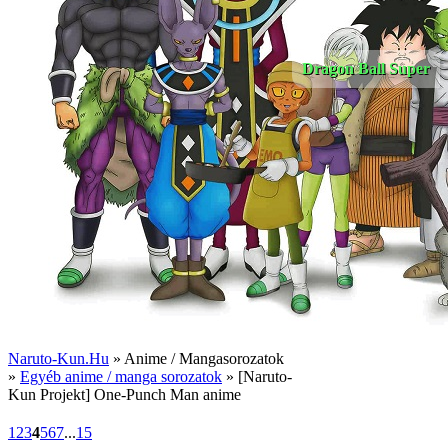
Dragon Ball Super
Naruto-Kun.Hu
» Anime / Mangasorozatok
»
Egyéb anime / manga sorozatok
» [Naruto-
Kun Projekt] One-Punch Man anime
1
2
3
4
5
6
7
...
15