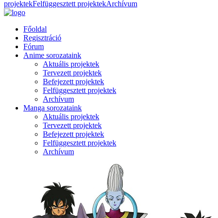
projektek
Felfüggesztett projektek
Archívum
Főoldal
Regisztráció
Fórum
Anime sorozataink
Aktuális projektek
Tervezett projektek
Befejezett projektek
Felfüggesztett projektek
Archívum
Manga sorozataink
Aktuális projektek
Tervezett projektek
Befejezett projektek
Felfüggesztett projektek
Archívum