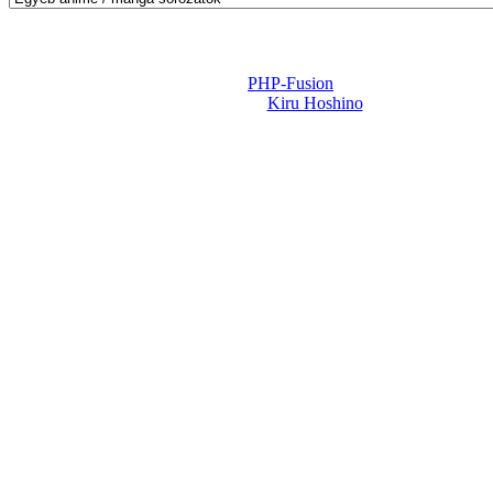
Powered by
PHP-Fusion
Design-t készítette:
Kiru Hoshino