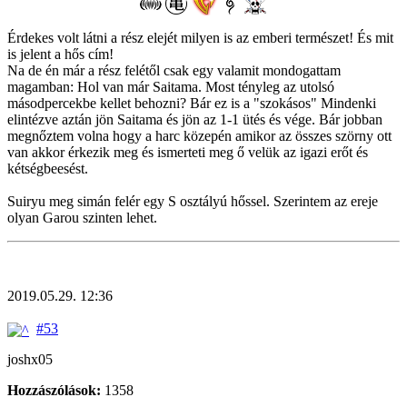
Érdekes volt látni a rész elejét milyen is az emberi természet! És mit
is jelent a hős cím!
Na de én már a rész felétől csak egy valamit mondogattam
magamban: Hol van már Saitama. Most tényleg az utolsó
másodpercekbe kellet behozni? Bár ez is a "szokásos" Mindenki
elintézve aztán jön Saitama és jön az 1-1 ütés és vége. Bár jobban
megnőztem volna hogy a harc közepén amikor az összes szörny ott
van akkor érkezik meg és ismerteti meg ő velük az igazi erőt és
kétségbeesést.
Suiryu meg simán felér egy S osztályú hőssel. Szerintem az ereje
olyan Garou szinten lehet.
2019.05.29. 12:36
#53
joshx05
Hozzászólások:
1358