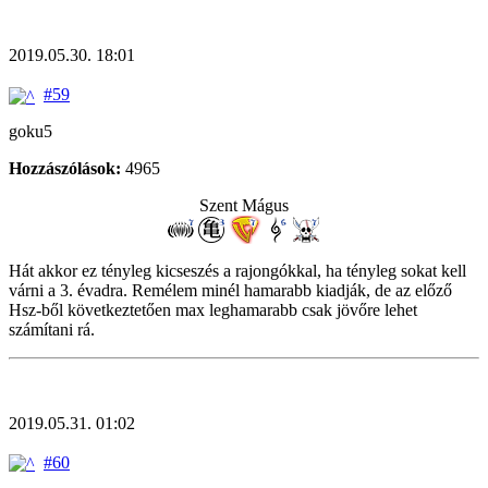
2019.05.30. 18:01
#59
goku5
Hozzászólások:
4965
Szent Mágus
Hát akkor ez tényleg kicseszés a rajongókkal, ha tényleg sokat kell
várni a 3. évadra. Remélem minél hamarabb kiadják, de az előző
Hsz-ből következtetően max leghamarabb csak jövőre lehet
számítani rá.
2019.05.31. 01:02
#60