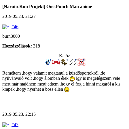
[Naruto-Kun Projekt] One-Punch Man anime
2019.05.23. 21:27
#46
burn3000
Hozzászólások:
318
Kalóz
Reméltem ,hogy valamit megtanul a küzdősportokról ,de
nyilvánvaló volt ,hogy álomban élek
így is megelégszem vele
mert már majdnem megijedtem ,hogy el fogja hinni magáról a kis
krapek ,hogy nyerhet a boss ellen
2019.05.23. 22:15
#47