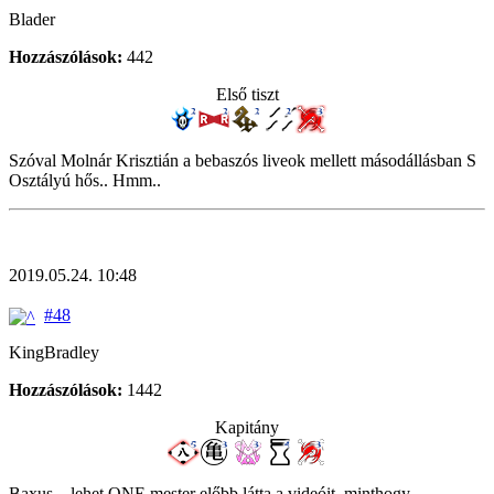
Blader
Hozzászólások:
442
Első tiszt
Szóval Molnár Krisztián a bebaszós liveok mellett másodállásban S
Osztályú hős.. Hmm..
2019.05.24. 10:48
#48
KingBradley
Hozzászólások:
1442
Kapitány
Baxus... lehet ONE mester előbb látta a videóit, minthogy