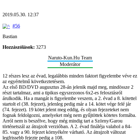
2019.05.30. 12:37
#56
Bastian
Hozzászólások:
3273
Naruto-Kun.Hu Team
Moderátor
12 részes lesz az évad, legalábbis minden faktort figyelembe véve ez
az egyértelmű következtetésem.
Az első BD/DVD augusztus 28-án jelenik majd meg, mindössze 2
részt tartalmaz, ami a tipikus egyszezonos 6x2-es felosztásról
árulkodik. Ha a mangát is figyelembe veszem, a 2. évad a 8. kötettel
startolt el (38. fejezet), jelenleg pedig már a 14. kötet vége felé jár
(74. fejezet). 19 kötet jelent meg eddig, és olyan fejezeteket nem
fognak feldolgozni, amelyeket még nem gyűjtöttek kötetes formába.
Arról nem is beszélve, hogy még mindig tart a Szörny/Garou
történetszál az átrajzolt verzióban. A 2. évad fináléja valahol a 84-
85. vagy a 90. fejezet környékére várható. Az átrajzolt változat
legfrissebb fejezte pedig a 108.