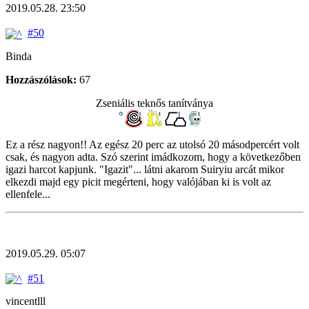
2019.05.28. 23:50
#50
Binda
Hozzászólások:
67
Zseniális teknős tanítványa
Ez a rész nagyon!! Az egész 20 perc az utolsó 20 másodpercért volt
csak, és nagyon adta. Szó szerint imádkozom, hogy a következőben
igazi harcot kapjunk. "Igazit"... látni akarom Suiryiu arcát mikor
elkezdi majd egy picit megérteni, hogy valójában ki is volt az
ellenfele...
2019.05.29. 05:07
#51
vincentlll