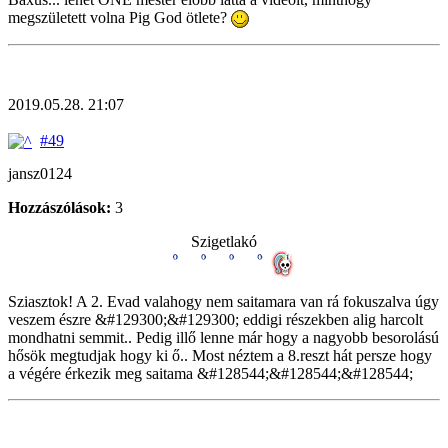
megszületett volna Pig God ötlete?
2019.05.28. 21:07
#49
jansz0124
Hozzászólások:
3
Szigetlakó
Sziasztok! A 2. Evad valahogy nem saitamara van rá fokuszalva úgy
veszem észre &#129300;&#129300; eddigi részekben alig harcolt
mondhatni semmit.. Pedig illő lenne már hogy a nagyobb besorolású
hősök megtudjak hogy ki ő.. Most néztem a 8.reszt hát persze hogy
a végére érkezik meg saitama &#128544;&#128544;&#128544;