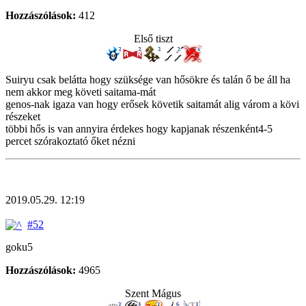
Hozzászólások:
412
Első tiszt
Suiryu csak belátta hogy szüksége van hősökre és talán ő be áll ha
nem akkor meg követi saitama-mát
genos-nak igaza van hogy erősek követik saitamát alig várom a kövi
részeket
többi hős is van annyira érdekes hogy kapjanak részenként4-5
percet szórakoztató őket nézni
2019.05.29. 12:19
#52
goku5
Hozzászólások:
4965
Szent Mágus