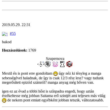
2019.05.29. 22:31
#55
bakod
Hozzászólások:
1769
Szupernova
Mextil én is pont erre gondoltam
úgy néz ki tényleg a manga
sebességével haladnak, de így is csak 12/3 rész lesz? vagy tudunk
megerősített epizód számról? manga anyag még bőven van.
igen ez az évad a többi hőst is színpadra engedi, hogy aztán
érzékeltesse még jobban Saitama erő szintjét ami teljesen más világ
de nekem pont emiatt egyébként jobban tetszik, változatosabb.