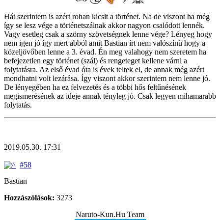
Hát szerintem is azért rohan kicsit a történet. Na de viszont ha még
így se lesz vége a történetszálnak akkor nagyon csalódott lennék.
Vagy esetleg csak a szörny szövetségnek lenne vége? Lényeg hogy
nem igen jó így mert abból amit Bastian írt nem valószínű hogy a
közeljövőben lenne a 3. évad. Én meg valahogy nem szeretem ha
befejezetlen egy történet (szál) és rengeteget kellene várni a
folytatásra. Az első évad óta is évek teltek el, de annak még azért
mondhatni volt lezárása. Így viszont akkor szerintem nem lenne jó.
De lényegében ha ez felvezetés és a többi hős feltűnésének
megismerésének az ideje annak tényleg jó. Csak legyen mihamarabb
folytatás.
2019.05.30. 17:31
#58
Bastian
Hozzászólások:
3273
Naruto-Kun.Hu Team