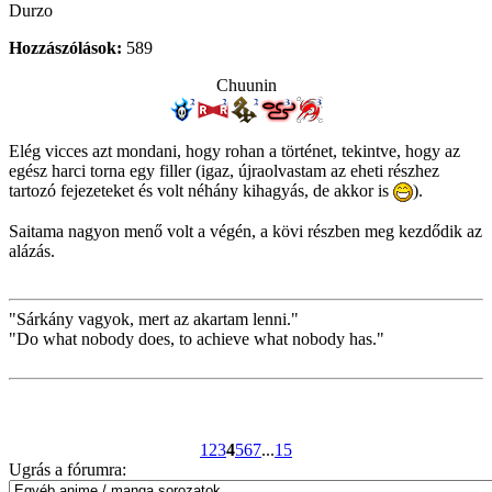
Durzo
Hozzászólások:
589
Chuunin
Elég vicces azt mondani, hogy rohan a történet, tekintve, hogy az
egész harci torna egy filler (igaz, újraolvastam az eheti részhez
tartozó fejezeteket és volt néhány kihagyás, de akkor is
).
Saitama nagyon menő volt a végén, a kövi részben meg kezdődik az
alázás.
"Sárkány vagyok, mert az akartam lenni."
"Do what nobody does, to achieve what nobody has."
1
2
3
4
5
6
7
...
15
Ugrás a fórumra: