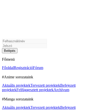
Főmenü
Főoldal
Regisztráció
Fórum
#Anime sorozataink
Aktuális projektek
Tervezett projektek
Befejezett
projektek
Felfüggesztett projektek
Archívum
#Manga sorozataink
Aktuális projektek
Tervezett projektek
Befejezett