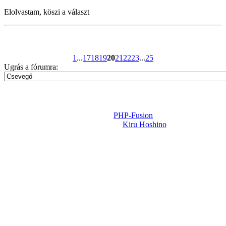
Elolvastam, köszi a választ
1
...
17
18
19
20
21
22
23
...
25
Ugrás a fórumra:
Powered by
PHP-Fusion
Design-t készítette:
Kiru Hoshino