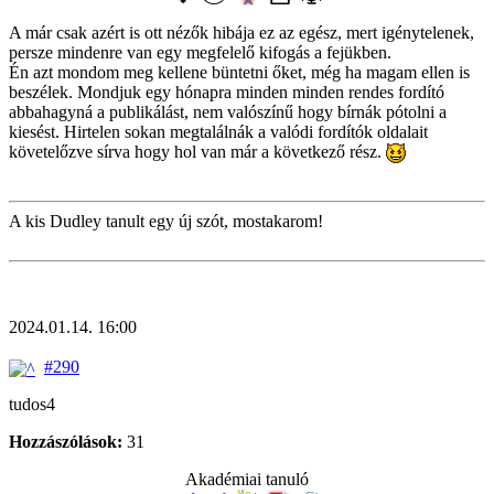
A már csak azért is ott nézők hibája ez az egész, mert igénytelenek,
persze mindenre van egy megfelelő kifogás a fejükben.
Én azt mondom meg kellene büntetni őket, még ha magam ellen is
beszélek. Mondjuk egy hónapra minden minden rendes fordító
abbahagyná a publikálást, nem valószínű hogy bírnák pótolni a
kiesést. Hirtelen sokan megtalálnák a valódi fordítók oldalait
követelőzve sírva hogy hol van már a következő rész.
A kis Dudley tanult egy új szót, mostakarom!
2024.01.14. 16:00
#290
tudos4
Hozzászólások:
31
Akadémiai tanuló