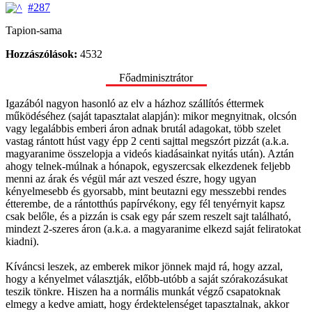
#287
Tapion-sama
Hozzászólások:
4532
Főadminisztrátor
Igazából nagyon hasonló az elv a házhoz szállítós éttermek
működéséhez (saját tapasztalat alapján): mikor megnyitnak, olcsón
vagy legalábbis emberi áron adnak brutál adagokat, több szelet
vastag rántott húst vagy épp 2 centi sajttal megszórt pizzát (a.k.a.
magyaranime összelopja a videós kiadásainkat nyitás után). Aztán
ahogy telnek-múlnak a hónapok, egyszercsak elkezdenek feljebb
menni az árak és végül már azt veszed észre, hogy ugyan
kényelmesebb és gyorsabb, mint beutazni egy messzebbi rendes
étterembe, de a rántotthús papírvékony, egy fél tenyérnyit kapsz
csak belőle, és a pizzán is csak egy pár szem reszelt sajt található,
mindezt 2-szeres áron (a.k.a. a magyaranime elkezd saját feliratokat
kiadni).
Kíváncsi leszek, az emberek mikor jönnek majd rá, hogy azzal,
hogy a kényelmet választják, előbb-utóbb a saját szórakozásukat
teszik tönkre. Hiszen ha a normális munkát végző csapatoknak
elmegy a kedve amiatt, hogy érdektelenséget tapasztalnak, akkor