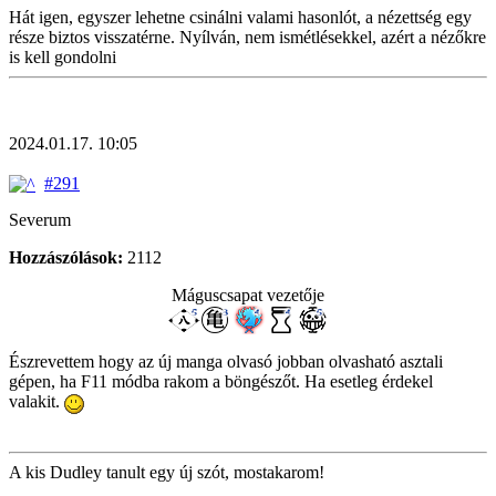
Hát igen, egyszer lehetne csinálni valami hasonlót, a nézettség egy
része biztos visszatérne. Nyílván, nem ismétlésekkel, azért a nézőkre
is kell gondolni
2024.01.17. 10:05
#291
Severum
Hozzászólások:
2112
Máguscsapat vezetője
Észrevettem hogy az új manga olvasó jobban olvasható asztali
gépen, ha F11 módba rakom a böngészőt. Ha esetleg érdekel
valakit.
A kis Dudley tanult egy új szót, mostakarom!