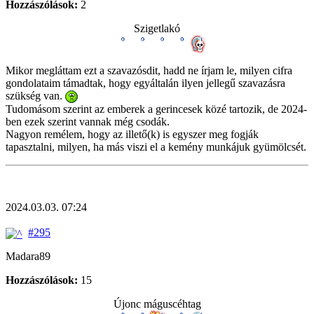
Hozzászólások:
2
Szigetlakó
Mikor megláttam ezt a szavazósdit, hadd ne írjam le, milyen cifra
gondolataim támadtak, hogy egyáltalán ilyen jellegű szavazásra
szükség van.
Tudomásom szerint az emberek a gerincesek közé tartozik, de 2024-
ben ezek szerint vannak még csodák.
Nagyon remélem, hogy az illető(k) is egyszer meg fogják
tapasztalni, milyen, ha más viszi el a kemény munkájuk gyümölcsét.
2024.03.03. 07:24
#295
Madara89
Hozzászólások:
15
Újonc máguscéhtag