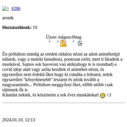
#286
aronik
Hozzászólások:
10
Újonc máguscéhtag
Én próbálom mindig az eredeti oldalon nézni az adott animéket(pl
nálatok, vagy a muteki fansubon), pontosan ezért, mert ti fáradtok a
munkával. Sajnos sok haverom van akik(ahogy te is mondtad) a
covid ideje alatt vagy azóta kezdtek el animéket nézni, és
egyszerűen nem érdekli őket hogy ki csinálta a feliratot, nekik
egyszerűen ''kényelmesebb'' leszarni és nézik tovább a
magyaranimén... Próbálom meggyőzni őket, előbb utóbb csak
rájönnek ők is
Kitartást nektek, és köszönöm a sok éves munkátokat!
<3
2024.01.10. 12:13