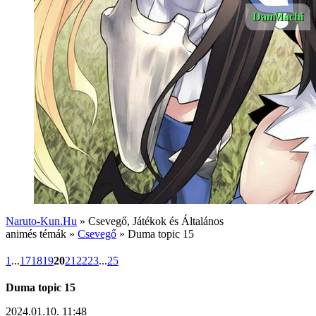
DanMachi
Naruto-Kun.Hu
» Csevegő, Játékok és Általános
animés témák »
Csevegő
» Duma topic 15
1
...
17
18
19
20
21
22
23
...
25
Duma topic 15
2024.01.10. 11:48