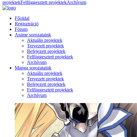
projektek
Felfüggesztett projektek
Archívum
Főoldal
Regisztráció
Fórum
Anime sorozataink
Aktuális projektek
Tervezett projektek
Befejezett projektek
Felfüggesztett projektek
Archívum
Manga sorozataink
Aktuális projektek
Tervezett projektek
Befejezett projektek
Felfüggesztett projektek
Archívum