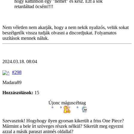
hogy kattintson egy "nemet" és kész. Ezt a sok
retardáltad öcsém!!!!
Nem véletlen nem akarják, hogy a nem nekik nyalizós, velük sokat
beszélgetők vissza tudják olvasni a discordjukat. Folyamatos
uszítások mennek náluk.
2024.03.18. 08:04
#298
Madara89
Hozzászólások:
15
Újonc máguscéhtag
Szevasztok! Hogyhogy ilyen gyorsan kikerült a friss One Piece?
Mármint a bele írt szöveges részek nélkül? Sikerült meg egyezni
azzal a másik paraszt animés oldallal?