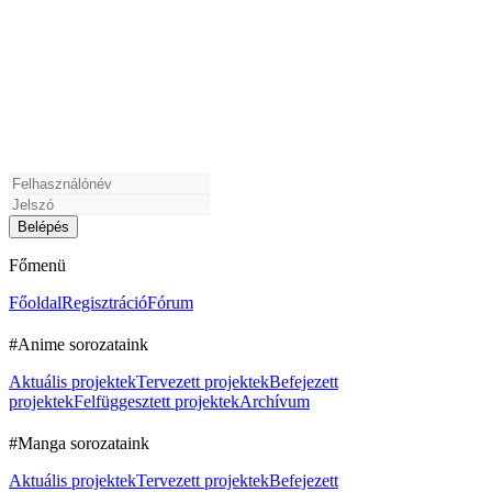
Főmenü
Főoldal
Regisztráció
Fórum
#Anime sorozataink
Aktuális projektek
Tervezett projektek
Befejezett
projektek
Felfüggesztett projektek
Archívum
#Manga sorozataink
Aktuális projektek
Tervezett projektek
Befejezett