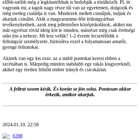
előbb-utóbb még a legkitartóbbak is bedobják a törülközőt. Pl. itt
vagyunk mi, a tagok nagy része túl van az egyetemen, dolgozik és
még esetleg családja is van. Mindezek mellett csináljuk, tudjuk és
akarjuk csinálni. Akik a magyaranime-féle feliratgyárban
tevékenykednek, azok meg jellemzően középiskolások, akiket ma
már egyrészt rövid ideig köt le minden, másrészt még csak érettségi
után jön a neheze. Mi lesz velük? 1-2 évente lecserélődik a
feliratgyár személyzete, biztosítva ezzel a folyamatosan amatőr,
gyenge feliratokat.
Akinek van egy kis esze, az a stabil pontokat keresi ebben a
szcénában is. Márpedig minden stabilabb egy rakás kisgyereknél,
akiket egy éretlen felnőtt ember irányít és csicskáztat.
A felirat sosem késik. És korán se jön soha. Pontosan akkor
érkezik, amikor akarjuk.
2024.01.10. 22:58
#288