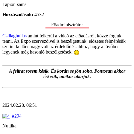
Tapion-sama
Hozzászólások:
4532
Főadminisztrátor
Csillaghullas
amint felkerül a videó az előadásról, közzé fogjuk
tenni. Az Expo szervezőivel is beszélgettünk, előzetes felmérésük
szerint kellően nagy volt az érdeklődés ahhoz, hogy a jövőben
legyenek még hasonló beszélgetések.
A felirat sosem késik. És korán se jön soha. Pontosan akkor
érkezik, amikor akarjuk.
2024.02.28. 06:51
#294
Nuttika