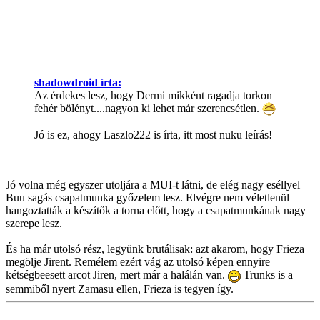
shadowdroid írta:
Az érdekes lesz, hogy Dermi mikként ragadja torkon
fehér bölényt....nagyon ki lehet már szerencsétlen.
Jó is ez, ahogy Laszlo222 is írta, itt most nuku leírás!
Jó volna még egyszer utoljára a MUI-t látni, de elég nagy eséllyel
Buu sagás csapatmunka győzelem lesz. Elvégre nem véletlenül
hangoztatták a készítők a torna előtt, hogy a csapatmunkának nagy
szerepe lesz.
És ha már utolsó rész, legyünk brutálisak: azt akarom, hogy Frieza
megölje Jirent. Remélem ezért vág az utolsó képen ennyire
kétségbeesett arcot Jiren, mert már a halálán van.
Trunks is a
semmiből nyert Zamasu ellen, Frieza is tegyen így.