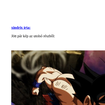
xindrix írta:
Jött pár kép az utolsó részből: