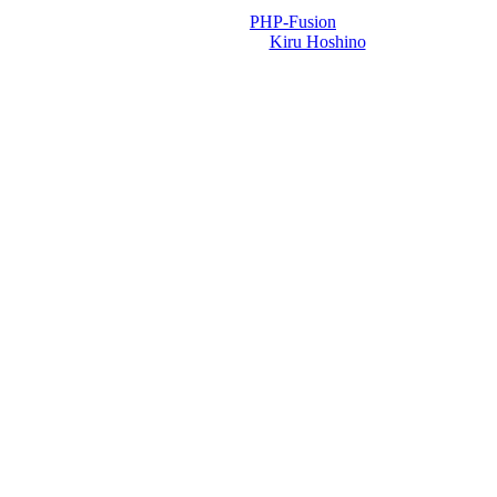
Powered by
PHP-Fusion
Design-t készítette:
Kiru Hoshino