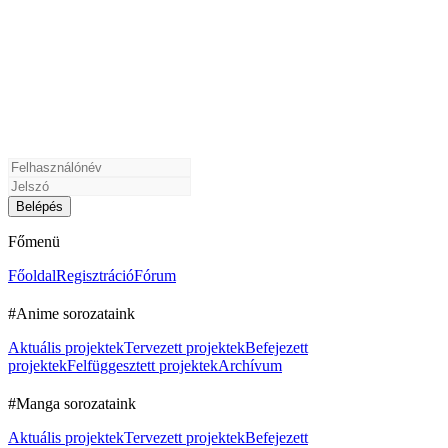
Főmenü
Főoldal
Regisztráció
Fórum
#Anime sorozataink
Aktuális projektek
Tervezett projektek
Befejezett
projektek
Felfüggesztett projektek
Archívum
#Manga sorozataink
Aktuális projektek
Tervezett projektek
Befejezett