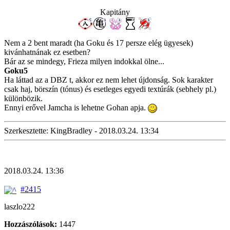
Kapitány
Nem a 2 bent maradt (ha Goku és 17 persze elég ügyesek)
kivánhatnának ez esetben?
Bár az se mindegy, Frieza milyen indokkal ölne...
Goku5
Ha láttad az a DBZ t, akkor ez nem lehet újdonság. Sok karakter
csak haj, börszín (tónus) és esetleges egyedi textúrák (sebhely pl.)
különbözik.
Ennyi erővel Jamcha is lehetne Gohan apja.
Szerkesztette: KingBradley - 2018.03.24. 13:34
2018.03.24. 13:36
#2415
laszlo222
Hozzászólások:
1447