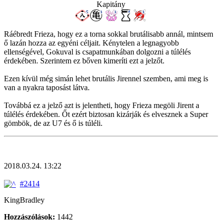
Kapitány
Ráébredt Frieza, hogy ez a torna sokkal brutálisabb annál, mintsem
ő lazán hozza az egyéni céljait. Kénytelen a legnagyobb
ellenségével, Gokuval is csapatmunkában dolgozni a túlélés
érdekében. Szerintem ez bőven kimeríti ezt a jelzőt.
Ezen kívül még simán lehet brutális Jirennel szemben, ami meg is
van a nyakra taposást látva.
Továbbá ez a jelző azt is jelentheti, hogy Frieza megöli Jirent a
túlélés érdekében. Őt ezért biztosan kizárják és elvesznek a Super
gömbök, de az U7 és ő is túléli.
2018.03.24. 13:22
#2414
KingBradley
Hozzászólások:
1442