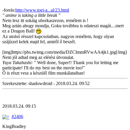
-forrás:
http://www.toei-a...al/23.html
" anime is taking a little break "
Nem lesz itt sokáig uborkaszezon, remélem is !
Meg aztán ahogy mondja, Goku továbbra is odateszi magát....mert
ez a Dragon Ball!
Az utolsó résszel kapcsolatban, nagyon remélem, hogy olyan
szájízzel kelek majd fel, amiről ő beszél.
[img]https://pbs.twimg.com/media/DZCImmRVwAA4jk1.jpg[/img]
Nem jól adtad meg az elérési útvonalat.
Yuya Takahashi:
" Well done, Super!! Thank you for letting me
participate! I'll do my best on the movie too!"
Ő is részt vesz a készülő film munkálataiban!
Szerkesztette: shadowdroid - 2018.03.24. 09:52
2018.03.24. 09:15
#2406
KingBradley