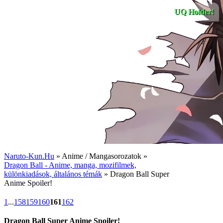
UQ Holder!
Naruto-Kun.Hu
» Anime / Mangasorozatok »
Dragon Ball - Anime, manga, mozifilmek,
különkiadások, általános témák
» Dragon Ball Super
Anime Spoiler!
1
...
158
159
160
161
162
Dragon Ball Super Anime Spoiler!