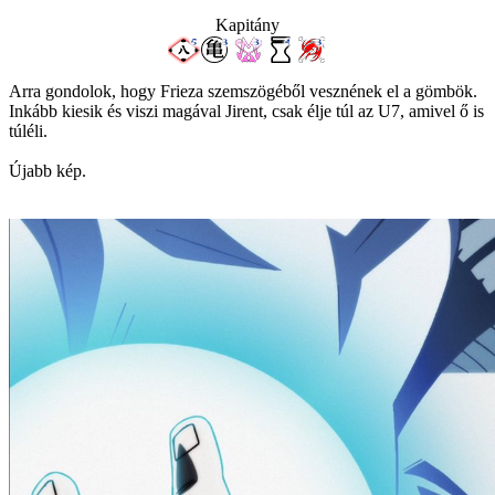
Kapitány
Arra gondolok, hogy Frieza szemszögéből vesznének el a gömbök.
Inkább kiesik és viszi magával Jirent, csak élje túl az U7, amivel ő is
túléli.
Újabb kép.