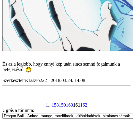
És az a legjobb, hogy ennyi kép után sincs semmi fogalmunk a
befejezésről
Szerkesztette: laszlo222 - 2018.03.24. 14:08
1
...
158
159
160
161
162
Ugrás a fórumra: