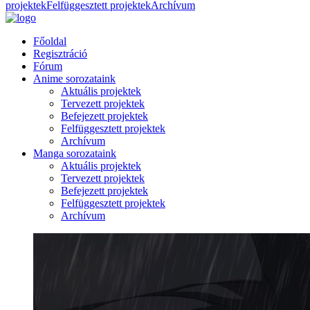
projektek
Felfüggesztett projektek
Archívum
Főoldal
Regisztráció
Fórum
Anime sorozataink
Aktuális projektek
Tervezett projektek
Befejezett projektek
Felfüggesztett projektek
Archívum
Manga sorozataink
Aktuális projektek
Tervezett projektek
Befejezett projektek
Felfüggesztett projektek
Archívum