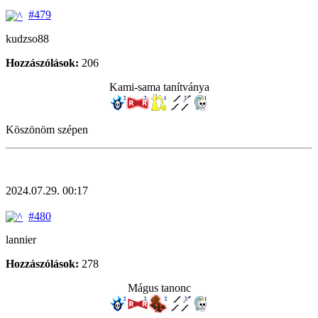
#479
kudzso88
Hozzászólások:
206
Kami-sama tanítványa
Köszönöm szépen
2024.07.29. 00:17
#480
lannier
Hozzászólások:
278
Mágus tanonc