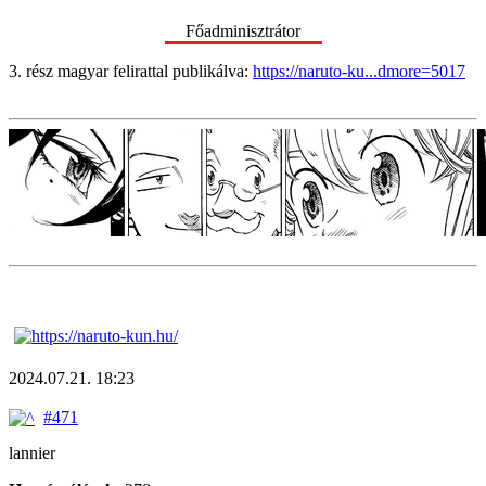
Főadminisztrátor
3. rész magyar felirattal publikálva:
https://naruto-ku...dmore=5017
2024.07.21. 18:23
#471
lannier