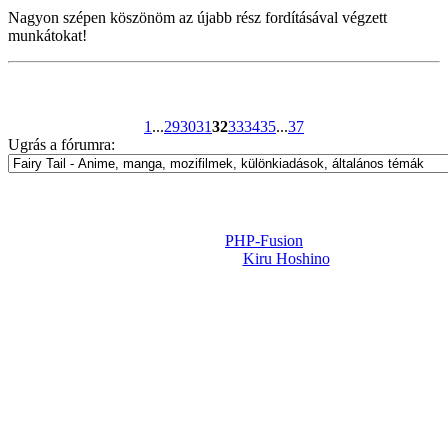
Nagyon szépen köszönöm az újabb rész fordításával végzett
munkátokat!
1
...
29
30
31
32
33
34
35
...
37
Ugrás a fórumra:
Powered by
PHP-Fusion
Design-t készítette:
Kiru Hoshino