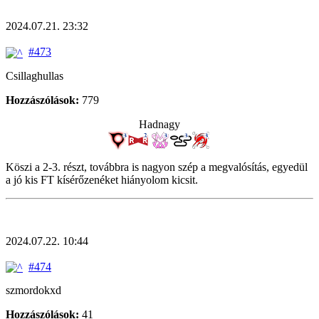
2024.07.21. 23:32
#473
Csillaghullas
Hozzászólások:
779
Hadnagy
Köszi a 2-3. részt, továbbra is nagyon szép a megvalósítás, egyedül
a jó kis FT kísérőzenéket hiányolom kicsit.
2024.07.22. 10:44
#474
szmordokxd
Hozzászólások:
41