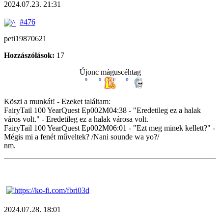
2024.07.23. 21:31
#476
peti19870621
Hozzászólások:
17
Újonc máguscéhtag
Köszi a munkát! - Ezeket találtam:
FairyTail 100 YearQuest Ep002M04:38 - "Eredetileg ez a halak
város volt." - Eredetileg ez a halak városa volt.
FairyTail 100 YearQuest Ep002M06:01 - "Ezt meg minek kellett?" -
Mégis mi a fenét műveltek? /Nani sounde wa yo?/
nm.
2024.07.28. 18:01