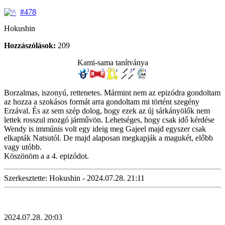
#478
Hokushin
Hozzászólások:
209
Kami-sama tanítványa
Borzalmas, iszonyú, rettenetes. Mármint nem az epizódra gondoltam
az hozza a szokásos formát arra gondoltam mi történt szegény
Erzával. És az sem szép dolog, hogy ezek az új sárkányölők nem
lettek rosszul mozgó járművön. Lehetséges, hogy csak idő kérdése
Wendy is immúnis volt egy ideig meg Gajeel majd egyszer csak
elkapták Natsutól. De majd alaposan megkapják a magukét, előbb
vagy utóbb.
Köszönöm a a 4. epizódot.
Szerkesztette: Hokushin - 2024.07.28. 21:11
2024.07.28. 20:03