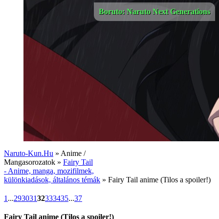
Boruto: Naruto Next Generations
Naruto-Kun.Hu
» Anime /
Mangasorozatok »
Fairy Tail
- Anime, manga, mozifilmek,
különkiadások, általános témák
» Fairy Tail anime (Tilos a spoiler!)
1
...
29
30
31
32
33
34
35
...
37
Fairy Tail anime (Tilos a spoiler!)