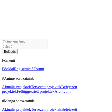
Főmenü
Főoldal
Regisztráció
Fórum
#Anime sorozataink
Aktuális projektek
Tervezett projektek
Befejezett
projektek
Felfüggesztett projektek
Archívum
#Manga sorozataink
Aktuális projektek
Tervezett projektek
Befejezett