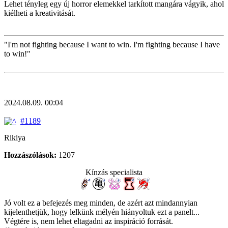
Lehet tényleg egy új horror elemekkel tarkított mangára vágyik, ahol
kiélheti a kreativitását.
"I'm not fighting because I want to win. I'm fighting because I have
to win!"
2024.08.09. 00:04
#1189
Rikiya
Hozzászólások:
1207
Kínzás specialista
Jó volt ez a befejezés meg minden, de azért azt mindannyian
kijelenthetjük, hogy lelkünk mélyén hiányoltuk ezt a panelt...
Végtére is, nem lehet eltagadni az inspiráció forrását.