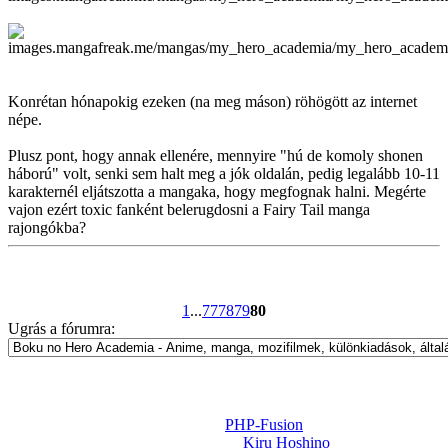
Konrétan hónapokig ezeken (na meg máson) röhögött az internet
népe.
Plusz pont, hogy annak ellenére, mennyire "hú de komoly shonen
háború" volt, senki sem halt meg a jók oldalán, pedig legalább 10-11
karakternél eljátszotta a mangaka, hogy megfognak halni. Megérte
vajon ezért toxic fanként belerugdosni a Fairy Tail manga
rajongókba?
1
...
77
78
79
80
Ugrás a fórumra:
Powered by
PHP-Fusion
Design-t készítette:
Kiru Hoshino