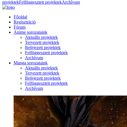
projektek
Felfüggesztett projektek
Archívum
Főoldal
Regisztráció
Fórum
Anime sorozataink
Aktuális projektek
Tervezett projektek
Befejezett projektek
Felfüggesztett projektek
Archívum
Manga sorozataink
Aktuális projektek
Tervezett projektek
Befejezett projektek
Felfüggesztett projektek
Archívum