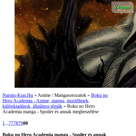
Zetman
Naruto-Kun.Hu
» Anime / Mangasorozatok »
Boku no
Hero Academia - Anime, manga, mozifilmek,
különkiadások, általános témák
» Boku no Hero
Academia manga - Spoiler és annak megbeszélése
1
...
77
78
79
80
Boku no Hero Academia manga - Spoiler és annak