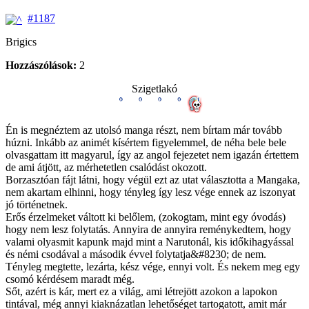
#1187
Brigics
Hozzászólások:
2
Szigetlakó
Én is megnéztem az utolsó manga részt, nem bírtam már tovább
húzni. Inkább az animét kísértem figyelemmel, de néha bele bele
olvasgattam itt magyarul, így az angol fejezetet nem igazán értettem
de ami átjött, az mérhetetlen csalódást okozott.
Borzasztóan fájt látni, hogy végül ezt az utat választotta a Mangaka,
nem akartam elhinni, hogy tényleg így lesz vége ennek az iszonyat
jó történetnek.
Erős érzelmeket váltott ki belőlem, (zokogtam, mint egy óvodás)
hogy nem lesz folytatás. Annyira de annyira reménykedtem, hogy
valami olyasmit kapunk majd mint a Narutonál, kis időkihagyással
és némi csodával a második évvel folytatja&#8230; de nem.
Tényleg megtette, lezárta, kész vége, ennyi volt. És nekem meg egy
csomó kérdésem maradt még.
Sőt, azért is kár, mert ez a világ, ami létrejött azokon a lapokon
tintával, még annyi kiaknázatlan lehetőséget tartogatott, amit már