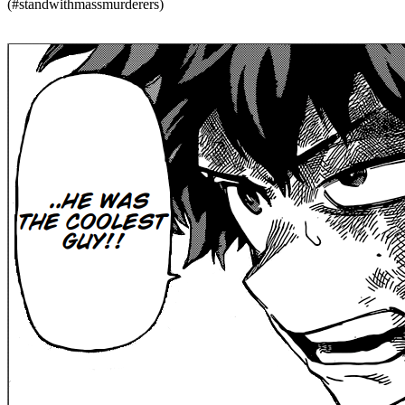
(#standwithmassmurderers)