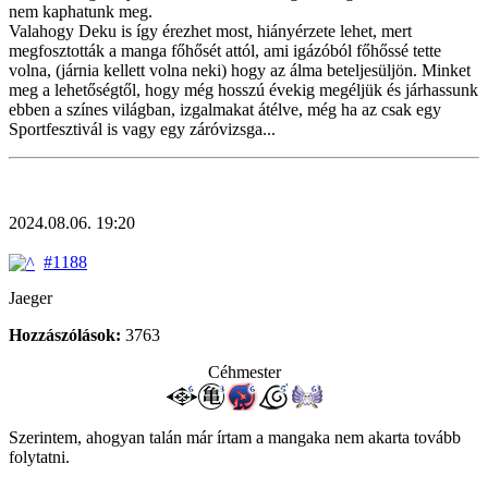
nem kaphatunk meg.
Valahogy Deku is így érezhet most, hiányérzete lehet, mert
megfosztották a manga főhősét attól, ami igázóból főhőssé tette
volna, (járnia kellett volna neki) hogy az álma beteljesüljön. Minket
meg a lehetőségtől, hogy még hosszú évekig megéljük és járhassunk
ebben a színes világban, izgalmakat átélve, még ha az csak egy
Sportfesztivál is vagy egy záróvizsga...
2024.08.06. 19:20
#1188
Jaeger
Hozzászólások:
3763
Céhmester
Szerintem, ahogyan talán már írtam a mangaka nem akarta tovább
folytatni.