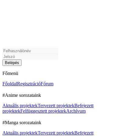
Főmenü
Főoldal
Regisztráció
Fórum
#Anime sorozataink
Aktuális projektek
Tervezett projektek
Befejezett
projektek
Felfüggesztett projektek
Archívum
#Manga sorozataink
Aktuális projektek
Tervezett projektek
Befejezett