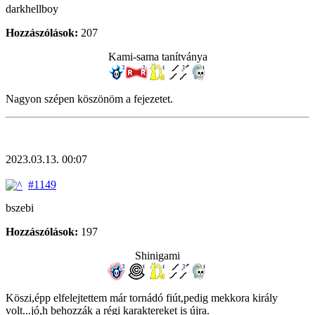
darkhellboy
Hozzászólások:
207
Kami-sama tanítványa
Nagyon szépen köszönöm a fejezetet.
2023.03.13. 00:07
#1149
bszebi
Hozzászólások:
197
Shinigami
Köszi,épp elfelejtettem már tornádó fiút,pedig mekkora király
volt...jó,h behozzák a régi karaktereket is újra.