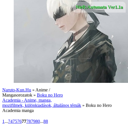
NieR:Automata Ver1.1a
Naruto-Kun.Hu
» Anime /
Mangasorozatok »
Boku no Hero
Academia - Anime, manga,
mozifilmek, különkiadások, általános témák
» Boku no Hero
Academia manga
1
...
74
75
76
77
78
79
80
...
88