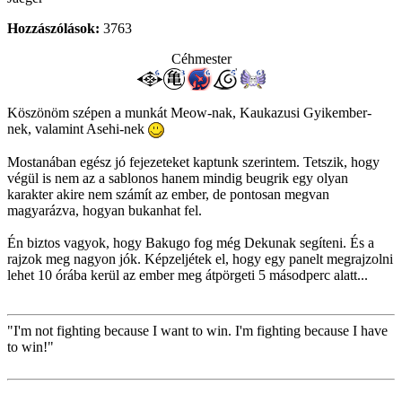
Hozzászólások:
3763
Céhmester
Köszönöm szépen a munkát Meow-nak, Kaukazusi Gyikember-
nek, valamint Asehi-nek
Mostanában egész jó fejezeteket kaptunk szerintem. Tetszik, hogy
végül is nem az a sablonos hanem mindig beugrik egy olyan
karakter akire nem számít az ember, de pontosan megvan
magyarázva, hogyan bukanhat fel.
Én biztos vagyok, hogy Bakugo fog még Dekunak segíteni. És a
rajzok meg nagyon jók. Képzeljétek el, hogy egy panelt megrajzolni
lehet 10 órába kerül az ember meg átpörgeti 5 másodperc alatt...
"I'm not fighting because I want to win. I'm fighting because I have
to win!"