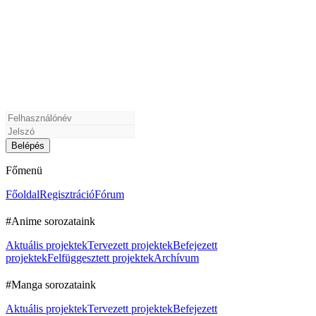
Főmenü
Főoldal
Regisztráció
Fórum
#Anime sorozataink
Aktuális projektek
Tervezett projektek
Befejezett
projektek
Felfüggesztett projektek
Archívum
#Manga sorozataink
Aktuális projektek
Tervezett projektek
Befejezett