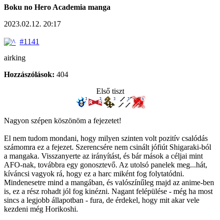
Boku no Hero Academia manga
2023.02.12. 20:17
#1141
airking
Hozzászólások:
404
Első tiszt
Nagyon szépen köszönöm a fejezetet!
El nem tudom mondani, hogy milyen szinten volt pozitív csalódás
számomra ez a fejezet. Szerencsére nem csinált jófiút Shigaraki-ból
a mangaka. Visszanyerte az irányítást, és bár mások a céljai mint
AFO-nak, továbbra egy gonosztevő. Az utolsó panelek meg...hát,
kíváncsi vagyok rá, hogy ez a harc miként fog folytatódni.
Mindenesetre mind a mangában, és valószínűleg majd az anime-ben
is, ez a rész rohadt jól fog kinézni. Nagant felépülése - még ha most
sincs a legjobb állapotban - fura, de érdekel, hogy mit akar vele
kezdeni még Horikoshi.