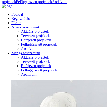
projektek
Felfüggesztett projektek
Archívum
Főoldal
Regisztráció
Fórum
Anime sorozataink
Aktuális projektek
Tervezett projektek
Befejezett projektek
Felfüggesztett projektek
Archívum
Manga sorozataink
Aktuális projektek
Tervezett projektek
Befejezett projektek
Felfüggesztett projektek
Archívum