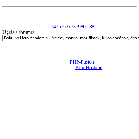
1
...
74
75
76
77
78
79
80
...
88
Ugrás a fórumra:
Powered by
PHP-Fusion
Design-t készítette:
Kiru Hoshino