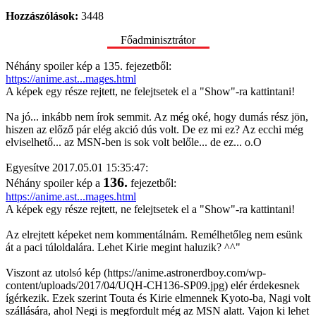
Hozzászólások:
3448
Főadminisztrátor
Néhány spoiler kép a 135. fejezetből:
https://anime.ast...mages.html
A képek egy része rejtett, ne felejtsetek el a "Show"-ra kattintani!
Na jó... inkább nem írok semmit. Az még oké, hogy dumás rész jön,
hiszen az előző pár elég akció dús volt. De ez mi ez? Az ecchi még
elviselhető... az MSN-ben is sok volt belőle... de ez... o.O
Egyesítve 2017.05.01 15:35:47:
136.
Néhány spoiler kép a
fejezetből:
https://anime.ast...mages.html
A képek egy része rejtett, ne felejtsetek el a "Show"-ra kattintani!
Az elrejtett képeket nem kommentálnám. Remélhetőleg nem esünk
át a paci túloldalára. Lehet Kirie megint haluzik? ^^"
Viszont az utolsó kép (https://anime.astronerdboy.com/wp-
content/uploads/2017/04/UQH-CH136-SP09.jpg) elér érdekesnek
ígérkezik. Ezek szerint Touta és Kirie elmennek Kyoto-ba, Nagi volt
szállására, ahol Negi is megfordult még az MSN alatt. Vajon ki lehet