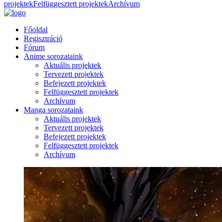
projektek
Felfüggesztett projektek
Archívum
Főoldal
Regisztráció
Fórum
Anime sorozataink
Aktuális projektek
Tervezett projektek
Befejezett projektek
Felfüggesztett projektek
Archívum
Manga sorozataink
Aktuális projektek
Tervezett projektek
Befejezett projektek
Felfüggesztett projektek
Archívum