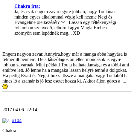
Chakra írta:
Ja, és csak engem zavar egyre jobban, hogy Toutának
minden egyes alkalommal végig kell néznie Negi és
Evangeline ölelkezését? ^^" Lassan egy féltékenységi
rohamban szenvedő, elborult agyú Magia Erebea
szörnyön sem lepődnék meg... XD
Engem nagyon zavar. Annyira,hogy már a manga abba hagyása is
felmerült bennem. De a látszólagos ön ellen mondások is egyre
jobban zavarnak. Mint például Touta halhatatlansága és a többi ami
említve lett. Jó lenne ha a mangaka lassan helyre tenné a dolgokat.
Ha pedig Eva-t és Negi-t hozza össze a mangaka vagy Toutaból ha
nincs ló a szamár is jó lesz esetet hozza ki. Akkor áljon görcs a ....
2017.04.06. 22:14
#104
Chakra