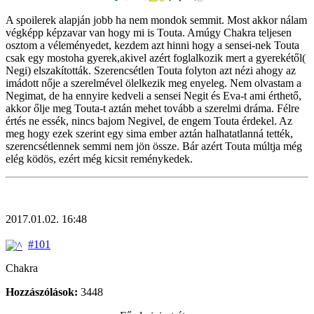
A spoilerek alapján jobb ha nem mondok semmit. Most akkor nálam
végképp képzavar van hogy mi is Touta. Amúgy Chakra teljesen
osztom a véleményedet, kezdem azt hinni hogy a sensei-nek Touta
csak egy mostoha gyerek,akivel azért foglalkozik mert a gyerekétől(
Negi) elszakították. Szerencsétlen Touta folyton azt nézi ahogy az
imádott nője a szerelmével ölelkezik meg enyeleg. Nem olvastam a
Negimat, de ha ennyire kedveli a sensei Negit és Eva-t ami érthető,
akkor őlje meg Touta-t aztán mehet tovább a szerelmi dráma. Félre
értés ne essék, nincs bajom Negivel, de engem Touta érdekel. Az
meg hogy ezek szerint egy sima ember aztán halhatatlanná tették,
szerencsétlennek semmi nem jön össze. Bár azért Touta múltja még
elég ködös, ezért még kicsit reménykedek.
2017.01.02. 16:48
#101
Chakra
Hozzászólások:
3448