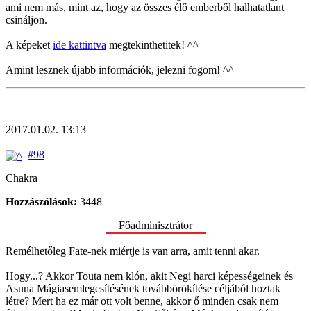
ami nem más, mint az, hogy az összes élő emberből halhatatlant
csináljon.
A képeket
ide kattintva
megtekinthetitek! ^^
Amint lesznek újabb információk, jelezni fogom! ^^
2017.01.02. 13:13
#98
Chakra
Hozzászólások:
3448
Főadminisztrátor
Remélhetőleg Fate-nek miértje is van arra, amit tenni akar.
Hogy...? Akkor Touta nem klón, akit Negi harci képességeinek és
Asuna Mágiasemlegesítésének továbbörökítése céljából hoztak
létre? Mert ha ez már ott volt benne, akkor ő minden csak nem