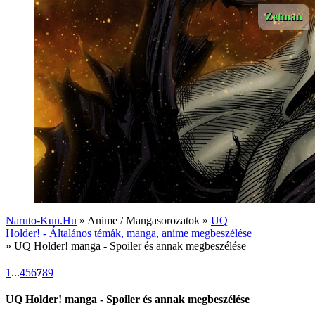
Zetman
Naruto-Kun.Hu
» Anime / Mangasorozatok »
UQ
Holder! - Általános témák, manga, anime megbeszélése
» UQ Holder! manga - Spoiler és annak megbeszélése
1
...
4
5
6
7
8
9
UQ Holder! manga - Spoiler és annak megbeszélése