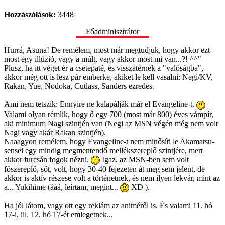
Hozzászólások:
3448
Főadminisztrátor
Hurrá, Asuna! De remélem, most már megtudjuk, hogy akkor ezt
most egy illúzió, vagy a múlt, vagy akkor most mi van...?! ^^"
Plusz, ha itt véget ér a csetepaté, és visszatérnek a "valóságba",
akkor még ott is lesz pár emberke, akiket le kell vasalni: Negi/KV,
Rakan, Yue, Nodoka, Cutlass, Sanders ezredes.
Ami nem tetszik: Ennyire ne kalapálják már el Evangeline-t.
Valami olyan rémlik, hogy ő egy 700 (most már 800) éves vámpír,
aki minimum Nagi szintjén van (Negi az MSN végén még nem volt
Nagi vagy akár Rakan szintjén).
Naaagyon remélem, hogy Evangeline-t nem minősíti le Akamatsu-
sensei egy mindig megmentendő mellékszereplő szintjére, mert
akkor furcsán fogok nézni.
Igaz, az MSN-ben sem volt
főszereplő, sőt, volt, hogy 30-40 fejezeten át meg sem jelent, de
akkor is aktív részese volt a történetnek, és nem ilyen lekvár, mint az
a... Yukihime (ááá, leírtam, megint...
XD ).
Ha jól látom, vagy ott egy reklám az animéről is. És valami 11. hó
17-i, ill. 12. hó 17-ét emlegetnek...