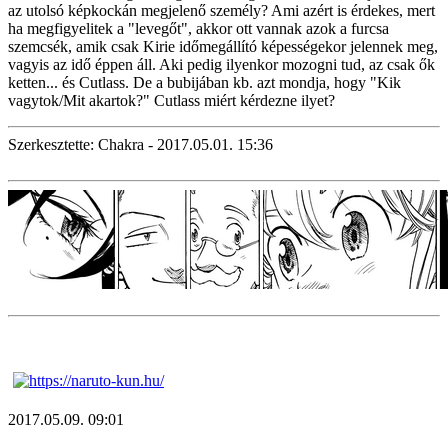
az utolsó képkockán megjelenő személy? Ami azért is érdekes, mert
ha megfigyelitek a "levegőt", akkor ott vannak azok a furcsa
szemcsék, amik csak Kirie időmegállító képességekor jelennek meg,
vagyis az idő éppen áll. Aki pedig ilyenkor mozogni tud, az csak ők
ketten... és Cutlass. De a bubijában kb. azt mondja, hogy "Kik
vagytok/Mit akartok?" Cutlass miért kérdezne ilyet?
Szerkesztette: Chakra - 2017.05.01. 15:36
2017.05.09. 09:01