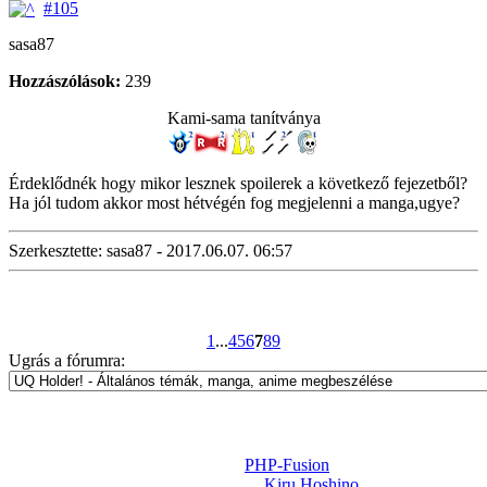
#105
sasa87
Hozzászólások:
239
Kami-sama tanítványa
Érdeklődnék hogy mikor lesznek spoilerek a következő fejezetből?
Ha jól tudom akkor most hétvégén fog megjelenni a manga,ugye?
Szerkesztette: sasa87 - 2017.06.07. 06:57
1
...
4
5
6
7
8
9
Ugrás a fórumra:
Powered by
PHP-Fusion
Design-t készítette:
Kiru Hoshino