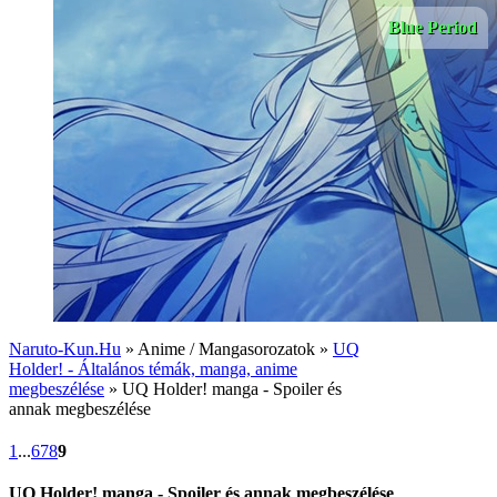
Blue Period
Naruto-Kun.Hu
» Anime / Mangasorozatok »
UQ
Holder! - Általános témák, manga, anime
megbeszélése
» UQ Holder! manga - Spoiler és
annak megbeszélése
1
...
6
7
8
9
UQ Holder! manga - Spoiler és annak megbeszélése