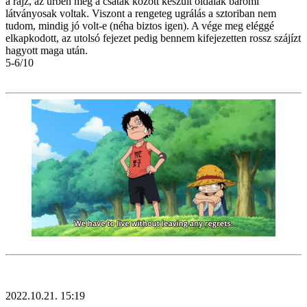
a rajz, az űrben meg a csaták között készült oldalak baromi
látványosak voltak. Viszont a rengeteg ugrálás a sztoriban nem
tudom, mindig jó volt-e (néha biztos igen). A vége meg eléggé
elkapkodott, az utolsó fejezet pedig bennem kifejezetten rossz szájízt
hagyott maga után.
5-6/10
2022.10.21. 15:19