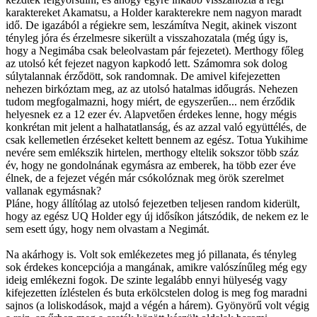
karaktereket Akamatsu, a Holder karakterekre nem nagyon maradt
idő. De igazából a régiekre sem, leszámítva Negit, akinek viszont
tényleg jóra és érzelmesre sikerült a visszahozatala (még úgy is,
hogy a Negimába csak beleolvastam pár fejezetet). Merthogy főleg
az utolsó két fejezet nagyon kapkodó lett. Számomra sok dolog
súlytalannak érződött, sok randomnak. De amivel kifejezetten
nehezen birkóztam meg, az az utolsó hatalmas időugrás. Nehezen
tudom megfogalmazni, hogy miért, de egyszerűen... nem érződik
helyesnek ez a 12 ezer év. Alapvetően érdekes lenne, hogy mégis
konkrétan mit jelent a halhatatlanság, és az azzal való együttélés, de
csak kellemetlen érzéseket keltett bennem az egész. Totua Yukihime
nevére sem emlékszik hirtelen, merthogy eltelik sokszor több száz
év, hogy ne gondolnának egymásra az emberek, ha több ezer éve
élnek, de a fejezet végén már csókolóznak meg örök szerelmet
vallanak egymásnak?
Pláne, hogy állítólag az utolsó fejezetben teljesen random kiderült,
hogy az egész UQ Holder egy új idősíkon játszódik, de nekem ez le
sem esett úgy, hogy nem olvastam a Negimát.
Na akárhogy is. Volt sok emlékezetes meg jó pillanata, és tényleg
sok érdekes koncepciója a mangának, amikre valószínűleg még egy
ideig emlékezni fogok. De szinte legalább ennyi hülyeség vagy
kifejezetten ízléstelen és buta erkölcstelen dolog is meg fog maradni
sajnos (a loliskodások, majd a végén a hárem). Gyönyörű volt végig