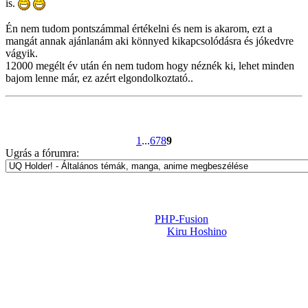
is.
Én nem tudom pontszámmal értékelni és nem is akarom, ezt a
mangát annak ajánlanám aki könnyed kikapcsolódásra és jókedvre
vágyik.
12000 megélt év után én nem tudom hogy néznék ki, lehet minden
bajom lenne már, ez azért elgondolkoztató..
1
...
6
7
8
9
Ugrás a fórumra:
Powered by
PHP-Fusion
Design-t készítette:
Kiru Hoshino