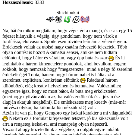
Hozzászólások:
3333
Shichibukai
Na, hát én mikor megláttam, hogy véget ért a manga, és csak egy 15
fejezet hiányzik a végéig, úgy gondoltam, hogy nem várok a
fordításra, elolvasom. Spoileresen röviden leírnám a véleményem.
Érdekesek voltak az utolsó nagy csatára felvezető fejezetek. Több
olyan döntést is hozott Akamatsu-sensei, amikre nem tudtam
eldönteni, hogy bátor és váratlan, vagy épp buta és szar
És itt
leginkább a hárem kimenetelére gondolok, ahol bevallom, engem
sokkolt, hogy nemcsak hogy "megszerezte" mind a négy fő szerelmi
érdekeltségét Touta, hanem hogy hárommal el is hálta azt a
szerelmet, expliciten, konkrétan előttünk
Ráadásul három
különböző, elég kreatív helyszínen és bemutatva. Valószínűleg
egyszerre igaz, hogy ez most bátor, és buta meg erkölcstelen
(merthogy nyilvánvalóan az, ha valós erkölcsök és a józan ész
alapján akarjuk megítélni). De emlékezetes meg kreatív (már-már
művészi olykor, ha külön-külön nézzük xD) volt.
Aztán itt van pl. hogy Gengoro egy isekai karakter a mi világunkból
Nekem ez a fordulat kifejezetten tetszett, jó kis kikacsintás volt
arra a rengeteg isekai-ra, ami manapság olyan népszerű.
Viszont ahogy közeledtünk a végéhez, a dolgok egyre inkább
kezdtek felgyorsulni, és ahogy egyre inkább visszahozta a régi