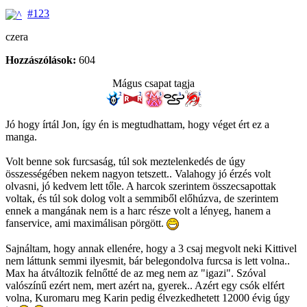
#123
czera
Hozzászólások:
604
Mágus csapat tagja
Jó hogy írtál Jon, így én is megtudhattam, hogy véget ért ez a
manga.
Volt benne sok furcsaság, túl sok meztelenkedés de úgy
összességében nekem nagyon tetszett.. Valahogy jó érzés volt
olvasni, jó kedvem lett tőle. A harcok szerintem összecsapottak
voltak, és túl sok dolog volt a semmiből előhúzva, de szerintem
ennek a mangának nem is a harc része volt a lényeg, hanem a
fanservice, ami maximálisan pörgött.
Sajnáltam, hogy annak ellenére, hogy a 3 csaj megvolt neki Kittivel
nem láttunk semmi ilyesmit, bár belegondolva furcsa is lett volna..
Max ha átváltozik felnőtté de az meg nem az "igazi". Szóval
valószínű ezért nem, mert azért na, gyerek.. Azért egy csók elfért
volna, Kuromaru meg Karin pedig élvezkedhetett 12000 évig úgy