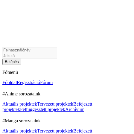
Főmenü
Főoldal
Regisztráció
Fórum
#Anime sorozataink
Aktuális projektek
Tervezett projektek
Befejezett
projektek
Felfüggesztett projektek
Archívum
#Manga sorozataink
Aktuális projektek
Tervezett projektek
Befejezett