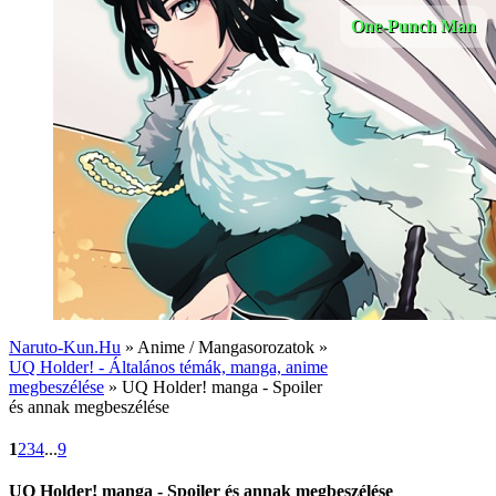
One-Punch Man
Naruto-Kun.Hu
» Anime / Mangasorozatok »
UQ Holder! - Általános témák, manga, anime
megbeszélése
» UQ Holder! manga - Spoiler
és annak megbeszélése
1
2
3
4
...
9
UQ Holder! manga - Spoiler és annak megbeszélése