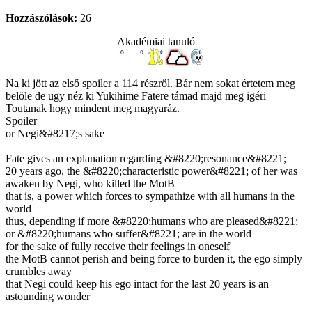
Hozzászólások:
26
Akadémiai tanuló
Na ki jött az első spoiler a 114 részről. Bár nem sokat értetem meg
belöle de ugy néz ki Yukihime Fatere támad majd meg igéri
Toutanak hogy mindent meg magyaráz.
Spoiler
or Negi&#8217;s sake
Fate gives an explanation regarding &#8220;resonance&#8221;
20 years ago, the &#8220;characteristic power&#8221; of her was
awaken by Negi, who killed the MotB
that is, a power which forces to sympathize with all humans in the
world
thus, depending if more &#8220;humans who are pleased&#8221;
or &#8220;humans who suffer&#8221; are in the world
for the sake of fully receive their feelings in oneself
the MotB cannot perish and being force to burden it, the ego simply
crumbles away
that Negi could keep his ego intact for the last 20 years is an
astounding wonder