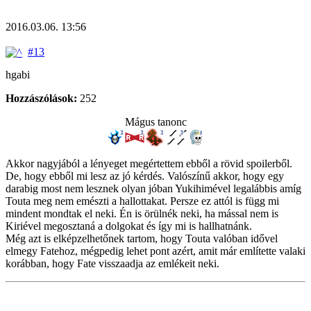
2016.03.06. 13:56
#13
hgabi
Hozzászólások:
252
Mágus tanonc
Akkor nagyjából a lényeget megértettem ebből a rövid spoilerből.
De, hogy ebből mi lesz az jó kérdés. Valószínű akkor, hogy egy
darabig most nem lesznek olyan jóban Yukihimével legalábbis amíg
Touta meg nem emészti a hallottakat. Persze ez attól is függ mi
mindent mondtak el neki. Én is örülnék neki, ha mással nem is
Kiriével megosztaná a dolgokat és így mi is hallhatnánk.
Még azt is elképzelhetőnek tartom, hogy Touta valóban idővel
elmegy Fatehoz, mégpedig lehet pont azért, amit már említette valaki
korábban, hogy Fate visszaadja az emlékeit neki.