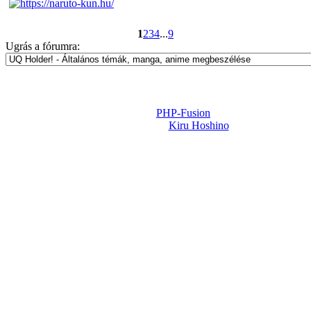
1
2
3
4
...
9
Ugrás a fórumra:
Powered by
PHP-Fusion
Design-t készítette:
Kiru Hoshino