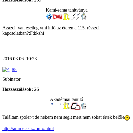
Kami-sama tanítványa
Azazel, van esetleg vmi infó az éteren a 115. résszel
kapcsolatban?:F:kkshi
2016.03.06. 10:23
#8
Subinator
Hozzászólások:
26
Akadémiai tanuló
Találtam spoler-t de nekem nem segit mert nem sokat értek belőle
http://anime.astr...-info.html