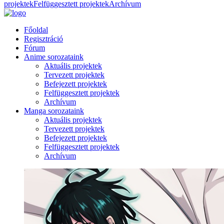
projektek
Felfüggesztett projektek
Archívum
Főoldal
Regisztráció
Fórum
Anime sorozataink
Aktuális projektek
Tervezett projektek
Befejezett projektek
Felfüggesztett projektek
Archívum
Manga sorozataink
Aktuális projektek
Tervezett projektek
Befejezett projektek
Felfüggesztett projektek
Archívum