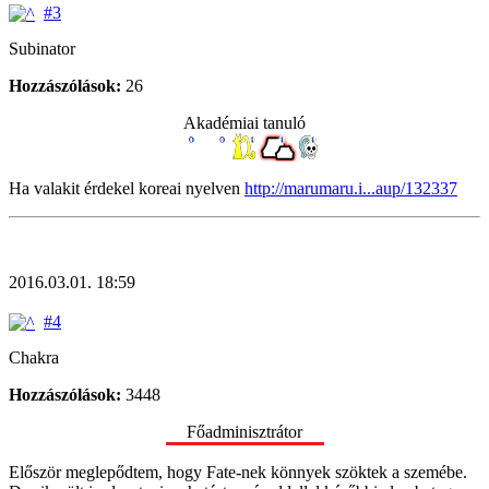
#3
Subinator
Hozzászólások:
26
Akadémiai tanuló
Ha valakit érdekel koreai nyelven
http://marumaru.i...aup/132337
2016.03.01. 18:59
#4
Chakra
Hozzászólások:
3448
Főadminisztrátor
Először meglepődtem, hogy Fate-nek könnyek szöktek a szemébe.