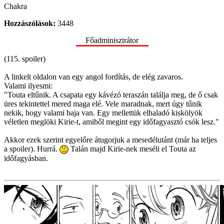
Chakra
Hozzászólások:
3448
Főadminisztrátor
(115. spoiler)
A linkelt oldalon van egy angol fordítás, de elég zavaros.
Valami ilyesmi:
"Touta eltűnik. A csapata egy kávézó teraszán találja meg, de ő csak
üres tekintettel mered maga elé. Vele maradnak, mert úgy tűnik
nekik, hogy valami baja van. Egy mellettük elhaladó kiskölyök
véletlen meglöki Kirie-t, amiből megint egy időfagyasztó csók lesz."
Akkor ezek szerint egyelőre átugorjuk a mesedélutánt (már ha teljes
a spoiler). Hurrá.
Talán majd Kirie-nek meséli el Touta az
időfagyásban.