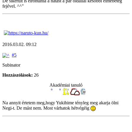
De sikerült is elrontania a hatást a pár oldallal későbbi elmebeteg
fejével. ^^"
2016.03.02. 09:12
#5
Subinator
Hozzászólások:
26
Akadémiai tanuló
Na annyit értetem meg,hogy Yukihime tényleg meg akarja ölni
Negi-t. De mást nem. Most várhatok hétvégéig