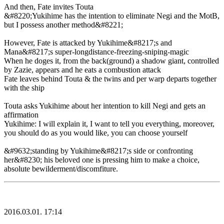
And then, Fate invites Touta
&#8220;Yukihime has the intention to eliminate Negi and the MotB,
but I possess another method&#8221;
However, Fate is attacked by Yukihime&#8217;s and
Mana&#8217;s super-longdistance-freezing-sniping-magic
When he doges it, from the back(ground) a shadow giant, controlled
by Zazie, appears and he eats a combustion attack
Fate leaves behind Touta & the twins and per warp departs together
with the ship
Touta asks Yukihime about her intention to kill Negi and gets an
affirmation
Yukihime: I will explain it, I want to tell you everything, moreover,
you should do as you would like, you can choose yourself
&#9632;standing by Yukihime&#8217;s side or confronting
her&#8230; his beloved one is pressing him to make a choice,
absolute bewilderment/discomfiture.
2016.03.01. 17:14