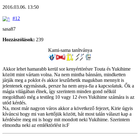
2016.03.06. 13:50
#12
sasa87
Hozzászólások:
239
Kami-sama tanítványa
Akkor lehet hamarabb kerül sor kenyértörésre Touta és Yukihime
között mint vártam volna. Na nem mintha bánnám, mindketten
járják meg a poklot és akkor leszűrhetik magukban mennyit is
jelentenek egymásnak, persze ha nem anya-fia a kapcsolatuk. Ők a
mágia világában élnek, így szerintem minden gond nélkül
megoldható még a testileg 10 vagy 12 éves Yukihime számára is az
utód kérdés.
Na, most már nagyon város akkor a következő fejezet, Kirie úgyis
kíváncsi hogy mi van kettőjük között, hát most talán választ kap a
kérdésére meg mi is hogy mit mondott neki Yukihime. Szerintem
elmondta neki az emléktörlést is:F