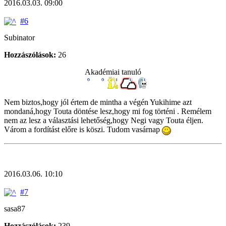
2016.03.03. 09:00
#6
Subinator
Hozzászólások:
26
Akadémiai tanuló
Nem biztos,hogy jól értem de mintha a végén Yukihime azt
mondaná,hogy Touta döntése lesz,hogy mi fog történi . Remélem
nem az lesz a választási lehetőség,hogy Negi vagy Touta éljen.
Várom a fordítást előre is köszi. Tudom vasárnap
2016.03.06. 10:10
#7
sasa87
Hozzászólások:
239