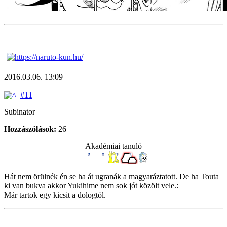
2016.03.06. 13:09
#11
Subinator
Hozzászólások:
26
Akadémiai tanuló
Hát nem örülnék én se ha át ugranák a magyaráztatott. De ha Touta
ki van bukva akkor Yukihime nem sok jót közölt vele.:|
Már tartok egy kicsit a dologtól.