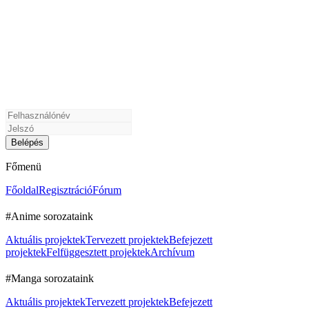
Főmenü
Főoldal
Regisztráció
Fórum
#Anime sorozataink
Aktuális projektek
Tervezett projektek
Befejezett
projektek
Felfüggesztett projektek
Archívum
#Manga sorozataink
Aktuális projektek
Tervezett projektek
Befejezett