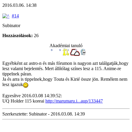
2016.03.06. 14:38
#14
Subinator
Hozzászólások:
26
Akadémiai tanuló
Egyébként az astro-n és más fórumon is nagyon azt találgatják,hogy
lesz valami bejelentés. Mert állítólag színes lesz a 115. Anime-re
tippelnek páran.
Ja és arra is tippelnek,hogy Touta és Kirié össze jön. Remélem nem
lesz igazuk
Egyesítve 2016.03.08 14:39:52:
UQ Holder 115 koreai
http://marumaru.i...aup/133447
Szerkesztette: Subinator - 2016.03.08. 14:39