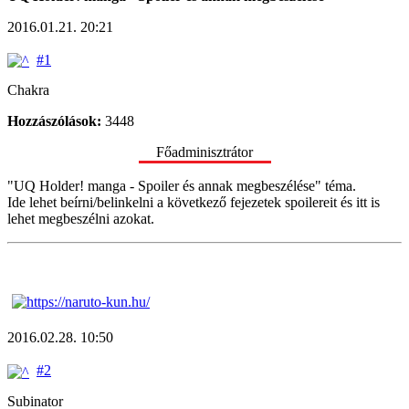
2016.01.21. 20:21
#1
Chakra
Hozzászólások:
3448
Főadminisztrátor
"UQ Holder! manga - Spoiler és annak megbeszélése" téma.
Ide lehet beírni/belinkelni a következő fejezetek spoilereit és itt is
lehet megbeszélni azokat.
2016.02.28. 10:50
#2
Subinator