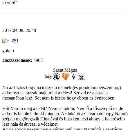
to win!"
2017.04.08. 20:48
#51
goku5
Hozzászólások:
4965
Szent Mágus
Na az biztos hogy ha tetszik a népnek (és gondolom tetszeni fog)
akkor ezt is húzzák majd mint a rétest! Szóval ez a csata se
mostanában lesz. Sőt nem is biztos hogy ebben az évtizedben.
Hát Narutó meg a halál? Nem is tudom. Nem ő a főszereplő na de
akkor is belőle indul ki minden. Az inkább az elvárható hogy Narutó
szépen megöregszik Hinatával és büszkén nézi ahogy a fia erősebb
lesz nála és átveszi a védelmet.
Az valahogy nekem nem elképzelhető hogy Narutótól a szokásos