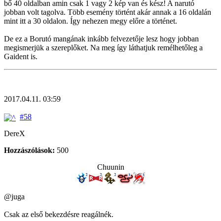
bő 40 oldalban amin csak 1 vagy 2 kép van és kész! A narutó
jobban volt tagolva. Több esemény történt akár annak a 16 oldalán
mint itt a 30 oldalon. Így nehezen megy előre a történet.
De ez a Borutó mangának inkább felvezetője lesz hogy jobban
megismerjük a szereplőket. Na meg így láthatjuk remélhetőleg a
Gaident is.
2017.04.11. 03:59
#58
DereX
Hozzászólások:
500
Chuunin
@juga
Csak az első bekezdésre reagálnék.