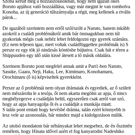
Szóba került még a hozzászólásokban, hogy nem igazán okés
Boruto apjához való hozzáállása, vagy már megint le van rombolva
Konoha, az új generáció túlszárnyalja a régit, meg kellenek a rivális
párok...
De igazából szerintem nem erről szól/szólt a Naruto, hanem inkább
azokról a családi problémákról amik bár önmagukban nem túl
gyakoriak mégis csak nehéz lehet feldolgozni egy gyerek számára.
(Ez nem teljesen igaz, mert voltak családfüggetlen problémák is) S
persze ez egy tök jó nindzsás köntösbe bújtatva. Csak hát e téren a
Shippuuden egy idő után kissé átesett a ló másik oldalára.
Szerinem Boruto pont megfelel annak amit a Part1-ben Naruto,
Sasuke, Gaara, Neji, Haku, Lee, Kimimaro, Konohamaru,
Orochimaru (ő is) képviseltek gyerekként.
Persze az ő problémái nem olyan drámaiak és egyediek, az ő szüleit
nem mészárolta le a tesója, őt nem akarta megölni az apja, ő nincs
megbélyegezve a családján belül, egyszerűen csak arról van szó,
hogy az apja hanyagolja őt és a családját a munkája miatt.
S talán pont emiatt hogy kevésbé drámia, talán ezért könnyebb is
lesz vele az azonosulás, bár mindez majd a kidolgozáson múlik.
Az utolsó mondatom bár néhányakat lehet megsebez, de én őszintén
remélem, hogy Hinata idővel azért el fog kanyarodni Nadeshiko