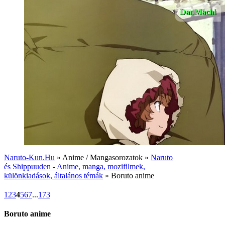
DanMachi
Naruto-Kun.Hu
» Anime / Mangasorozatok »
Naruto
és Shippuuden - Anime, manga, mozifilmek,
különkiadások, általános témák
» Boruto anime
1
2
3
4
5
6
7
...
173
Boruto anime