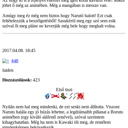
Az hogy ki is a rejtélyes ellenfél még igen korai kavarni vele! Mikor
jöhet ő még az animében. Még a mangában is messze van.
Amúgy meg éz még nem biztos hogy Narutó halott! Ezt csak
feltételezzük a beszélgetésből! Sasukéról meg egy szó sem esik
szóval őt meg pláne ne keverjük még bele hogy meghalt volna.
2017.04.08. 18:45
#48
faiden
Hozzászólások:
423
Első tiszt
Nyilán nem hal meg mindenki, de ezt senki nem állította. Viszont
Naruto halála egy jó húzás lehetne, a legdrámaibb pillanat a Boruto
animében (egy kiváló aláfestő zenével), szóval szerintem
kihagyhatatlan. Még ha nem is Kawaki öli meg, de remélem
mindenképpen bekövetkezik.