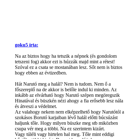
goku5 írta:
Na az biztos hogy ha tetszik a népnek (és gondolom
tetszeni fog) akkor ezt is húzzák majd mint a rétest!
Szóval ez a csata se mostanában lesz. Sőt nem is biztos
hogy ebben az évtizedben.
Hát Narutó meg a halál? Nem is tudom. Nem ő a
főszereplő na de akkor is belőle indul ki minden. Az
inkább az elvárható hogy Narutó szépen megöregszik
Hinatával és büszkén nézi ahogy a fia erősebb lesz nála
és átveszi a védelmet.
Az valahogy nekem nem elképzelhető hogy Narutótól a
szokásos Borutó karjaiban lévő halál előtti búcsúzást
haljunk tőle. Hogy milyen büszke meg stb miközben
csupa vér meg a többi. Na ez szerintem kizárt.
Vagy túléli vagy hirtelen hal meg. Tőle mint eddigi