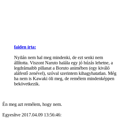
faiden írta:
Nyilán nem hal meg mindenki, de ezt senki nem
állította. Viszont Naruto halála egy jó húzás lehetne, a
legdrámaibb pillanat a Boruto animében (egy kiváló
aláfestő zenével), szóval szerintem kihagyhatatlan. Még
ha nem is Kawaki öli meg, de remélem mindenképpen
bekövetkezik.
Én meg azt remélem, hogy nem.
Egyesítve 2017.04.09 13:56:46: