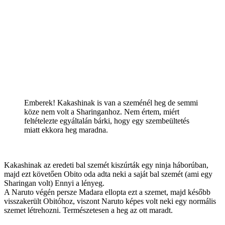
Emberek! Kakashinak is van a szeménél heg de semmi
köze nem volt a Sharinganhoz. Nem értem, miért
feltételezte egyáltalán bárki, hogy egy szembeültetés
miatt ekkora heg maradna.
Kakashinak az eredeti bal szemét kiszúrták egy ninja háborúban,
majd ezt követően Obito oda adta neki a saját bal szemét (ami egy
Sharingan volt) Ennyi a lényeg.
A Naruto végén persze Madara ellopta ezt a szemet, majd később
visszakerült Obitóhoz, viszont Naruto képes volt neki egy normális
szemet létrehozni. Természetesen a heg az ott maradt.