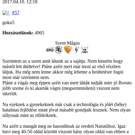
2017.04.10. 12:18
#57
goku5
Hozzászólások:
4965
Szent Mágus
Szerintem az a szem amit látunk az a sajátja. Nem hinném hogy
mástól lett átültetve! Pláne azért mert már most az első részben
látjuk. Ha még nem lenne akkor még lehetne a beültetésre fogni
most már szerintem nem.
Pláne a vágás meg éppen azért van mert látták tudják mire jó Boruto
jobb szeme és ki akarták vágni (megsemmisíteni) viszont nem
sikerült.
Na ezeknek a gyerekeknek már csak a technológia és jólét (béke)
hatalmas fejlődése miatt jóval másabb gondjaik lesznek. Nem olyan
súlyosak mint az elődeiknek.
Na azért a mangát meg ne hasonlítsuk az eredeti Narutóhoz. Igaz
havi meg 40-50 oldal közötti viszont hány olyan oldal van ebben a