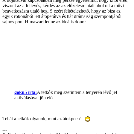
A dojutsuval kapcsolatban meg persze egyértelmű, hogy kitől ered,
viszont az a feltevés, kérdés az az előzetesre utalt ahol ott a művi
beavatkozásra utaló heg. S ezért feltételezhető, hogy az biza az
egyik rokonából lett átoperálva és hát drámaiság szempontjából
sajnos pont Himawari lenne az ideális donor .
goku5 írta:
A tetkók meg szerintem a tenyerén lévő jel
aktiválásával jön elő.
Tehát a tetkók olyanok, mint az átokpecsét.
---