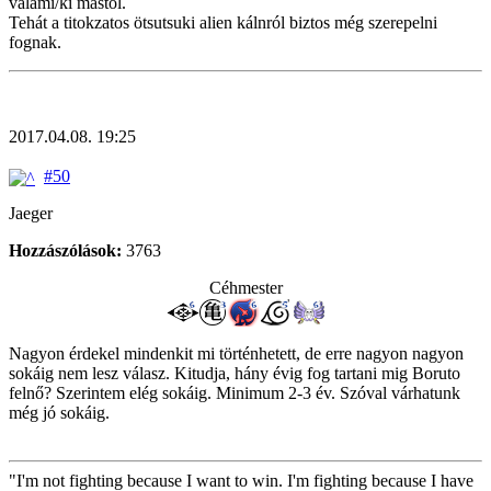
valami/ki mástól.
Tehát a titokzatos ötsutsuki alien kálnról biztos még szerepelni
fognak.
2017.04.08. 19:25
#50
Jaeger
Hozzászólások:
3763
Céhmester
Nagyon érdekel mindenkit mi történhetett, de erre nagyon nagyon
sokáig nem lesz válasz. Kitudja, hány évig fog tartani mig Boruto
felnő? Szerintem elég sokáig. Minimum 2-3 év. Szóval várhatunk
még jó sokáig.
"I'm not fighting because I want to win. I'm fighting because I have