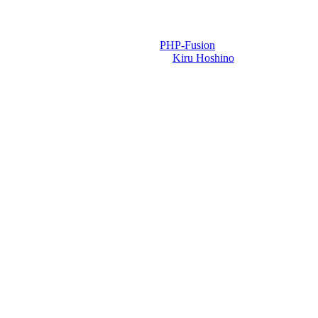
Powered by
PHP-Fusion
Design-t készítette:
Kiru Hoshino