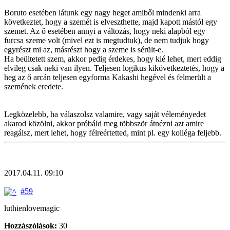
Boruto esetében látunk egy nagy heget amiből mindenki arra
következtet, hogy a szemét is elveszthette, majd kapott mástól egy
szemet. Az ő esetében annyi a változás, hogy neki alapból egy
furcsa szeme volt (mivel ezt is megtudtuk), de nem tudjuk hogy
egyrészt mi az, másrészt hogy a szeme is sérült-e.
Ha beültetett szem, akkor pedig érdekes, hogy kié lehet, mert eddig
elvileg csak neki van ilyen. Teljesen logikus kikövetkeztetés, hogy a
heg az ő arcán teljesen egyforma Kakashi hegével és felmerült a
szemének eredete.
Legközelebb, ha válaszolsz valamire, vagy saját véleményedet
akarod közölni, akkor próbáld meg többször átnézni azt amire
reagálsz, mert lehet, hogy félreértetted, mint pl. egy kolléga feljebb.
2017.04.11. 09:10
#59
luthienlovemagic
Hozzászólások:
30