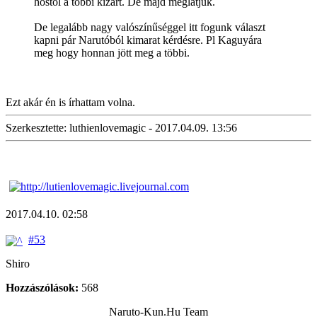
hőstől a többi kizárt. De majd meglátjuk.
De legalább nagy valószínűséggel itt fogunk választ
kapni pár Narutóból kimarat kérdésre. Pl Kaguyára
meg hogy honnan jött meg a többi.
Ezt akár én is írhattam volna.
Szerkesztette: luthienlovemagic - 2017.04.09. 13:56
2017.04.10. 02:58
#53
Shiro
Hozzászólások:
568
Naruto-Kun.Hu Team