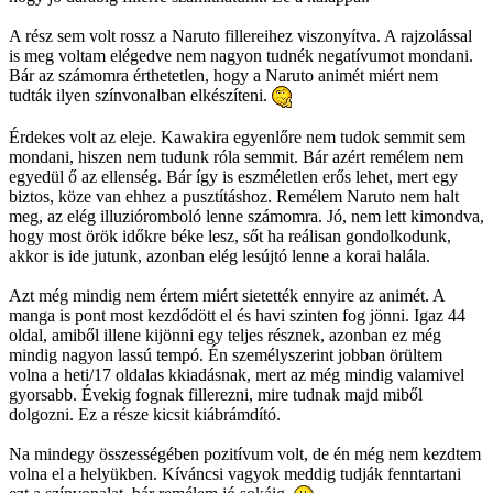
A rész sem volt rossz a Naruto fillereihez viszonyítva. A rajzolással
is meg voltam elégedve nem nagyon tudnék negatívumot mondani.
Bár az számomra érthetetlen, hogy a Naruto animét miért nem
tudták ilyen színvonalban elkészíteni.
Érdekes volt az eleje. Kawakira egyenlőre nem tudok semmit sem
mondani, hiszen nem tudunk róla semmit. Bár azért remélem nem
egyedül ő az ellenség. Bár így is eszméletlen erős lehet, mert egy
biztos, köze van ehhez a pusztításhoz. Remélem Naruto nem halt
meg, az elég illuzióromboló lenne számomra. Jó, nem lett kimondva,
hogy most örök időkre béke lesz, sőt ha reálisan gondolkodunk,
akkor is ide jutunk, azonban elég lesújtó lenne a korai halála.
Azt még mindig nem értem miért sietették ennyire az animét. A
manga is pont most kezdődött el és havi szinten fog jönni. Igaz 44
oldal, amiből illene kijönni egy teljes résznek, azonban ez még
mindig nagyon lassú tempó. Én személyszerint jobban örültem
volna a heti/17 oldalas kkiadásnak, mert az még mindig valamivel
gyorsabb. Évekig fognak fillerezni, mire tudnak majd miből
dolgozni. Ez a része kicsit kiábrámdító.
Na mindegy összességében pozitívum volt, de én még nem kezdtem
volna el a helyükben. Kíváncsi vagyok meddig tudják fenntartani