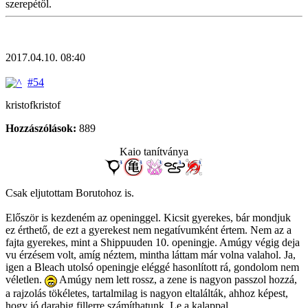
szerepétől.
2017.04.10. 08:40
#54
kristofkristof
Hozzászólások:
889
Kaio tanítványa
Csak eljutottam Borutohoz is.
Először is kezdeném az openinggel. Kicsit gyerekes, bár mondjuk
ez érthető, de ezt a gyerekest nem negatívumként értem. Nem az a
fajta gyerekes, mint a Shippuuden 10. openingje. Amúgy végig deja
vu érzésem volt, amíg néztem, mintha láttam már volna valahol. Ja,
igen a Bleach utolsó openingje eléggé hasonlított rá, gondolom nem
véletlen.
Amúgy nem lett rossz, a zene is nagyon passzol hozzá,
a rajzolás tökéletes, tartalmilag is nagyon eltalálták, ahhoz képest,
hogy jó darabig fillerre számíthatunk. Le a kalappal.