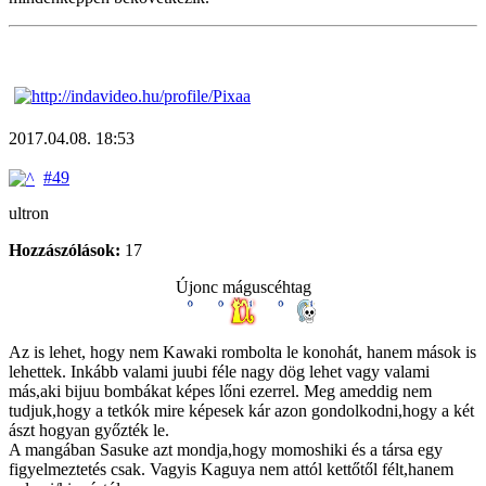
2017.04.08. 18:53
#49
ultron
Hozzászólások:
17
Újonc máguscéhtag
Az is lehet, hogy nem Kawaki rombolta le konohát, hanem mások is
lehettek. Inkább valami juubi féle nagy dög lehet vagy valami
más,aki bijuu bombákat képes lőni ezerrel. Meg ameddig nem
tudjuk,hogy a tetkók mire képesek kár azon gondolkodni,hogy a két
ászt hogyan győzték le.
A mangában Sasuke azt mondja,hogy momoshiki és a társa egy
figyelmeztetés csak. Vagyis Kaguya nem attól kettőtől félt,hanem