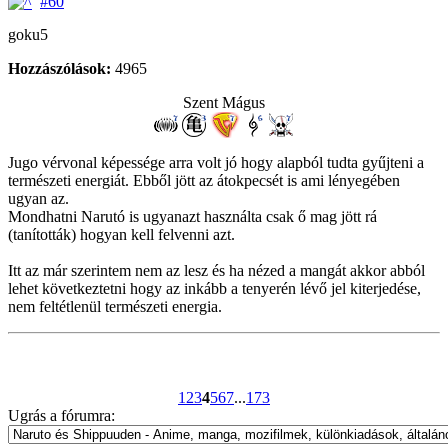
#60
goku5
Hozzászólások:
4965
Szent Mágus
Jugo vérvonal képessége arra volt jó hogy alapból tudta gyűjteni a
természeti energiát. Ebből jött az átokpecsét is ami lényegében
ugyan az.
Mondhatni Narutó is ugyanazt használta csak ő mag jött rá
(tanították) hogyan kell felvenni azt.
Itt az már szerintem nem az lesz és ha nézed a mangát akkor abból
lehet következtetni hogy az inkább a tenyerén lévő jel kiterjedése,
nem feltétlenül természeti energia.
1
2
3
4
5
6
7
...
173
Ugrás a fórumra: