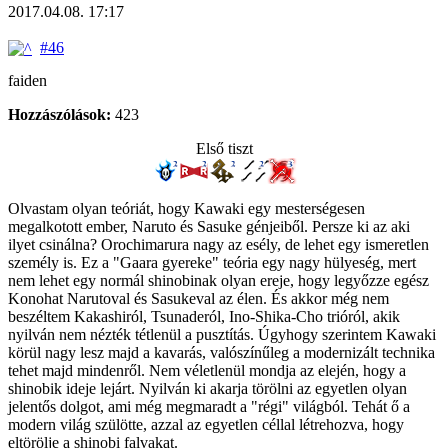
2017.04.08. 17:17
#46
faiden
Hozzászólások:
423
Első tiszt
Olvastam olyan teóriát, hogy Kawaki egy mesterségesen
megalkotott ember, Naruto és Sasuke génjeiből. Persze ki az aki
ilyet csinálna? Orochimarura nagy az esély, de lehet egy ismeretlen
személy is. Ez a "Gaara gyereke" teória egy nagy hülyeség, mert
nem lehet egy normál shinobinak olyan ereje, hogy legyőzze egész
Konohat Narutoval és Sasukeval az élen. És akkor még nem
beszéltem Kakashiról, Tsunaderól, Ino-Shika-Cho trióról, akik
nyilván nem nézték tétlenül a pusztítás. Úgyhogy szerintem Kawaki
körül nagy lesz majd a kavarás, valószínűleg a modernizált technika
tehet majd mindenről. Nem véletlenül mondja az elején, hogy a
shinobik ideje lejárt. Nyilván ki akarja törölni az egyetlen olyan
jelentős dolgot, ami még megmaradt a "régi" világból. Tehát ő a
modern világ szülötte, azzal az egyetlen céllal létrehozva, hogy
eltörölje a shinobi falvakat.