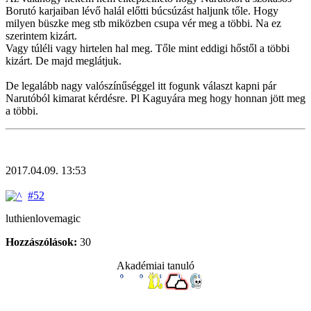
Borutó karjaiban lévő halál előtti búcsúzást haljunk tőle. Hogy
milyen büszke meg stb miközben csupa vér meg a többi. Na ez
szerintem kizárt.
Vagy túléli vagy hirtelen hal meg. Tőle mint eddigi hőstől a többi
kizárt. De majd meglátjuk.
De legalább nagy valószínűséggel itt fogunk választ kapni pár
Narutóból kimarat kérdésre. Pl Kaguyára meg hogy honnan jött meg
a többi.
2017.04.09. 13:53
#52
luthienlovemagic
Hozzászólások:
30
Akadémiai tanuló