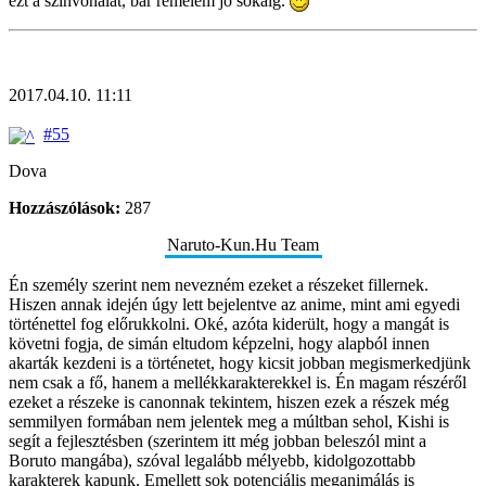
ezt a színvonalat, bár remélem jó sokáig.
2017.04.10. 11:11
#55
Dova
Hozzászólások:
287
Naruto-Kun.Hu Team
Én személy szerint nem nevezném ezeket a részeket fillernek.
Hiszen annak idején úgy lett bejelentve az anime, mint ami egyedi
történettel fog előrukkolni. Oké, azóta kiderült, hogy a mangát is
követni fogja, de simán eltudom képzelni, hogy alapból innen
akarták kezdeni is a történetet, hogy kicsit jobban megismerkedjünk
nem csak a fő, hanem a mellékkarakterekkel is. Én magam részéről
ezeket a részeke is canonnak tekintem, hiszen ezek a részek még
semmilyen formában nem jelentek meg a múltban sehol, Kishi is
segít a fejlesztésben (szerintem itt még jobban beleszól mint a
Boruto mangába), szóval legalább mélyebb, kidolgozottabb
karakterek kapunk. Emellett sok potenciális meganimálás is