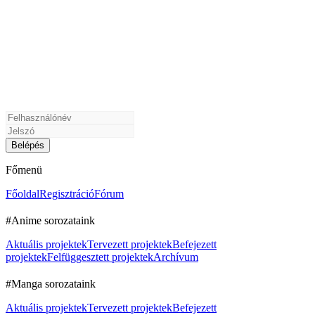
Főmenü
Főoldal
Regisztráció
Fórum
#Anime sorozataink
Aktuális projektek
Tervezett projektek
Befejezett
projektek
Felfüggesztett projektek
Archívum
#Manga sorozataink
Aktuális projektek
Tervezett projektek
Befejezett