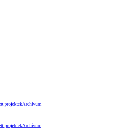
tt projektek
Archívum
tt projektek
Archívum