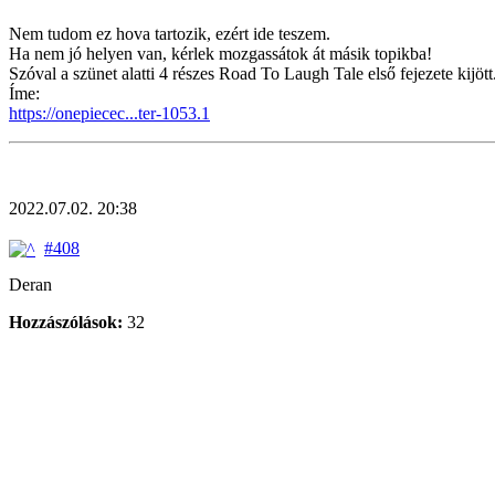
Nem tudom ez hova tartozik, ezért ide teszem.
Ha nem jó helyen van, kérlek mozgassátok át másik topikba!
Szóval a szünet alatti 4 részes Road To Laugh Tale első fejezete kijött
Íme:
https://onepiecec...ter-1053.1
2022.07.02. 20:38
#408
Deran
Hozzászólások:
32