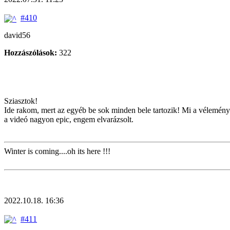
#410
david56
Hozzászólások:
322
Sziasztok!
Ide rakom, mert az egyéb be sok minden bele tartozik! Mi a véleménye
a videó nagyon epic, engem elvarázsolt.
Winter is coming....oh its here !!!
2022.10.18. 16:36
#411