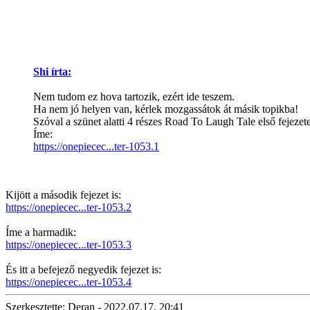
Shi írta:
Nem tudom ez hova tartozik, ezért ide teszem.
Ha nem jó helyen van, kérlek mozgassátok át másik topikba!
Szóval a szünet alatti 4 részes Road To Laugh Tale első fejezete 
Íme:
https://onepiecec...ter-1053.1
Kijött a második fejezet is:
https://onepiecec...ter-1053.2
Íme a harmadik:
https://onepiecec...ter-1053.3
És itt a befejező negyedik fejezet is:
https://onepiecec...ter-1053.4
Szerkesztette: Deran - 2022.07.17. 20:41