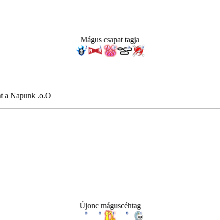
Mágus csapat tagja
nt a Napunk .o.O
Újonc máguscéhtag