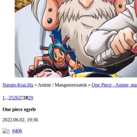
Naruto-Kun.Hu
» Anime / Mangasorozatok »
One Piece - Anime, man
1
...
25
26
27
28
29
One piece egyéb
2022.06.02. 19:36
#406