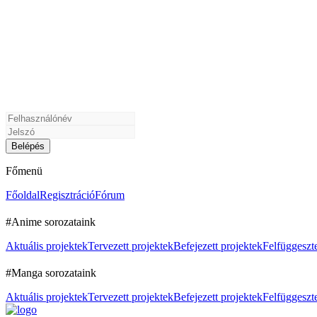
Főmenü
Főoldal
Regisztráció
Fórum
#Anime sorozataink
Aktuális projektek
Tervezett projektek
Befejezett projektek
Felfüggeszte
#Manga sorozataink
Aktuális projektek
Tervezett projektek
Befejezett projektek
Felfüggeszte