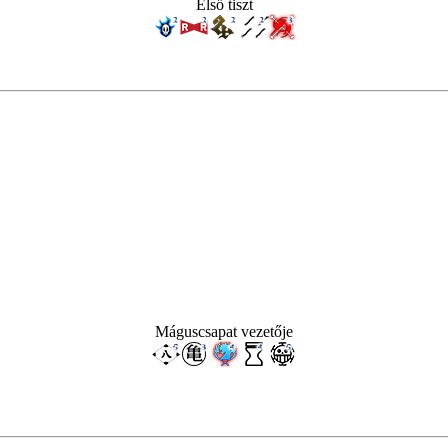
Első tiszt
Máguscsapat vezetője