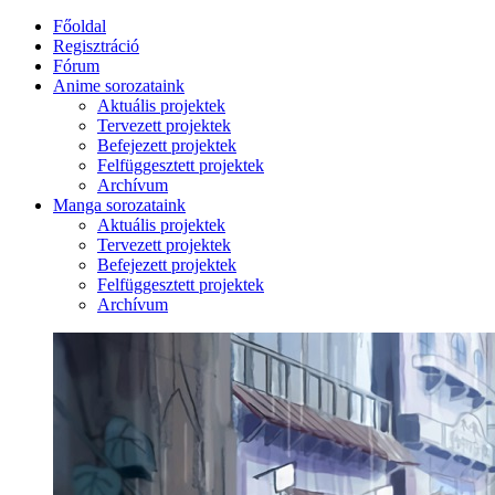
Főoldal
Regisztráció
Fórum
Anime sorozataink
Aktuális projektek
Tervezett projektek
Befejezett projektek
Felfüggesztett projektek
Archívum
Manga sorozataink
Aktuális projektek
Tervezett projektek
Befejezett projektek
Felfüggesztett projektek
Archívum