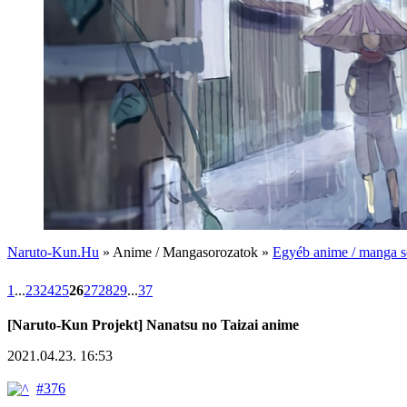
Naruto-Kun.Hu
» Anime / Mangasorozatok »
Egyéb anime / manga s
1
...
23
24
25
26
27
28
29
...
37
[Naruto-Kun Projekt] Nanatsu no Taizai anime
2021.04.23. 16:53
#376