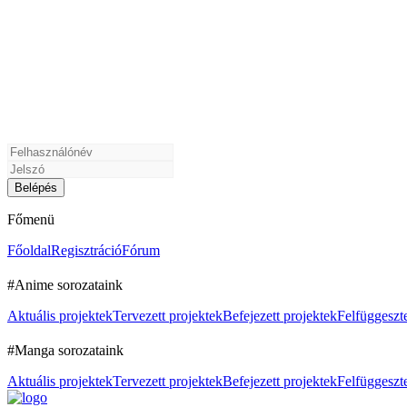
Főmenü
Főoldal
Regisztráció
Fórum
#Anime sorozataink
Aktuális projektek
Tervezett projektek
Befejezett projektek
Felfüggeszte
#Manga sorozataink
Aktuális projektek
Tervezett projektek
Befejezett projektek
Felfüggeszte