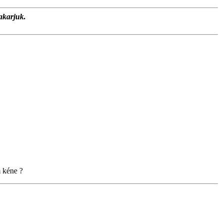
akarjuk.
m kéne ?