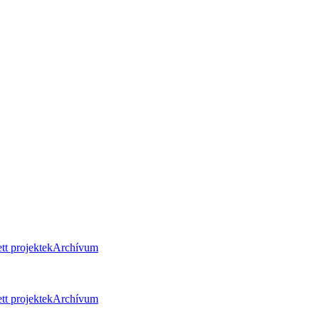
tt projektek
Archívum
tt projektek
Archívum