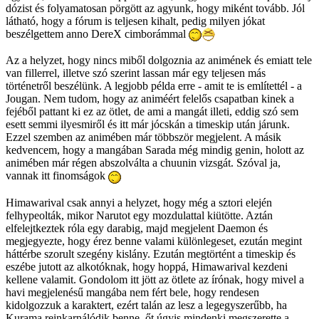
dózist és folyamatosan pörgött az agyunk, hogy miként tovább. Jól
látható, hogy a fórum is teljesen kihalt, pedig milyen jókat
beszélgettem anno DereX cimborámmal
Az a helyzet, hogy nincs miből dolgoznia az animének és emiatt tele
van fillerrel, illetve szó szerint lassan már egy teljesen más
történetről beszélünk. A legjobb példa erre - amit te is említettél - a
Jougan. Nem tudom, hogy az animéért felelős csapatban kinek a
fejéből pattant ki ez az ötlet, de ami a mangát illeti, eddig szó sem
esett semmi ilyesmiről és itt már jócskán a timeskip után járunk.
Ezzel szemben az animében már többször megjelent. A másik
kedvencem, hogy a mangában Sarada még mindig genin, holott az
animében már régen abszolválta a chuunin vizsgát. Szóval ja,
vannak itt finomságok
Himawarival csak annyi a helyzet, hogy még a sztori elején
felhypeolták, mikor Narutot egy mozdulattal kiütötte. Aztán
elfelejtkeztek róla egy darabig, majd megjelent Daemon és
megjegyezte, hogy érez benne valami különlegeset, ezután megint
háttérbe szorult szegény kislány. Ezután megtörtént a timeskip és
eszébe jutott az alkotóknak, hogy hoppá, Himawarival kezdeni
kellene valamit. Gondolom itt jött az ötlete az írónak, hogy mivel a
havi megjelenésű mangába nem fért bele, hogy rendesen
kidolgozzuk a karaktert, ezért talán az lesz a legegyszerűbb, ha
Kurama reinkarnálódik benne, őt úgyis mindenki megszerette a