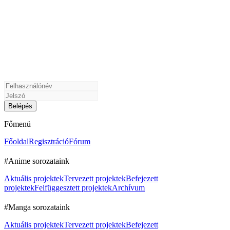
Főmenü
Főoldal
Regisztráció
Fórum
#Anime sorozataink
Aktuális projektek
Tervezett projektek
Befejezett
projektek
Felfüggesztett projektek
Archívum
#Manga sorozataink
Aktuális projektek
Tervezett projektek
Befejezett