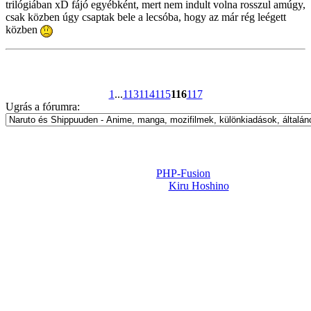
trilógiában xD fájó egyébként, mert nem indult volna rosszul amúgy,
csak közben úgy csaptak bele a lecsóba, hogy az már rég leégett
közben
1
...
113
114
115
116
117
Ugrás a fórumra:
Powered by
PHP-Fusion
Design-t készítette:
Kiru Hoshino