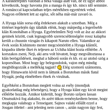
A karakterépítés valóban a béka valaga alatt van, de ez ugye abból
következik, hogy havonta jön a manga és így kb. nincs idő semmire.
A románccal kapcsolatban teljes mértékben egyetértek veled.
Nagyon erőltetett lett az egész, sőt néha már-már zavaró is.
A Hyuga klán sorsa elég érdekesen alakult a sztoriban. Még a
történet legelején úgy tálalták elénk, hogy márpedig a legerősebb
klán Konohában a Hyuga. Egyértelműen Neji volt az ász az akkori
geninek között, csak legnagyobb szerencsétlenségére rossz kalapba
került a chuunin vizsgán és kikapott Naruto ellen. Valamikor az
évek során Kishimoto mester megcsömörlött a Hyuga klántól,
kispadra ültette őket és teljesen az Uchiha klánt hozta előtérbe. A
korszakos zseni, Neji, aki arra volt hivatott, hogy megváltoztassa a
klán berögződéseit, meghal a háború során és kb. ez az utolsó szög a
koporsóban. Most hogy így belegondolok, vajon még mindig
megbillogozzák a mellékág tagjait?
Elég szomorú számomra,
hogy Himawarin kívül nem is láttunk a Borutoban másik fiatal
Hyugát, pedig elméletben élnek és virulnak.
Egyébként a Borutoban meglett volna az esély (mondjuk
gyakorlatilag még lehetséges), hogy a Hyuga klánt egy kicsit megint
előtérbe hozzák. Amikor kiderült, hogy Boruto szépen lassan
Otsutsukivá fog alakulni, én azért titkon reménykedtem benne, hogy
megkapja valahogy a Tenseigant. Sajnos valaki előállt ezzel a
Jougan ötlettel - ami jelenleg nem canon -, aztán nagyon úgy fest,