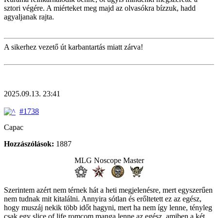
sztori végére. A miérteket meg majd az olvasókra bízzuk, hadd
agyaljanak rajta.
A sikerhez vezető út karbantartás miatt zárva!
2025.09.13. 23:41
#1738
Capac
Hozzászólások:
1887
MLG Noscope Master
Szerintem azért nem térnek hát a heti megjelenésre, mert egyszerűen
nem tudnak mit kitalálni. Annyira sótlan és erőltetett ez az egész,
hogy muszáj nekik több időt hagyni, mert ha nem így lenne, tényleg
csak egy slice of life romcom manga lenne az egész, amiben a két