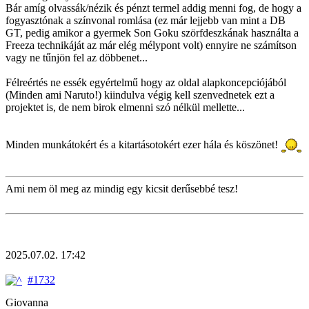
Bár amíg olvassák/nézik és pénzt termel addig menni fog, de hogy a
fogyasztónak a színvonal romlása (ez már lejjebb van mint a DB
GT, pedig amikor a gyermek Son Goku szörfdeszkának használta a
Freeza technikáját az már elég mélypont volt) ennyire ne számítson
vagy ne tűnjön fel az döbbenet...
Félreértés ne essék egyértelmű hogy az oldal alapkoncepciójából
(Minden ami Naruto!) kiindulva végig kell szenvednetek ezt a
projektet is, de nem birok elmenni szó nélkül mellette...
Minden munkátokért és a kitartásotokért ezer hála és köszönet!
Ami nem öl meg az mindig egy kicsit derűsebbé tesz!
2025.07.02. 17:42
#1732
Giovanna