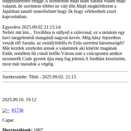
shippuudenben eléggé.A Borutoban majd talán Sarada villant majd
valamit, de szerintem többet ne várj tőle.Majd megkérdezem a
Japánban tanuló ismerősömet hogy ők hogy vélekednek ezzel
kapcsolatban.
Egyesítve 2025.09.02 21:15:14:
Nehéz mit írni... Továbbra is süllyed a színvonal, ez a tartalom egy
havi megjelenésű mangánál nagyon kevés. Még hány fejezetben
veszik elő Sarada, az osztályfelelős és Eida szerelmi háromszögét?
Már kezdek szurkolni annak a valaminek aki kinézte magának
Eidát, remélem fát csinál belőle.Várom már a csúcspontot amikor
nyomorék Code gyerek újra meg fog jelenni.A fordítást köszönöm,
most már maradok a végéig.
Szerkesztette: Tibiii - 2025.09.02. 21:15
2025.09.10. 19:12
#1736
Capac
Hozzászólások:
1887