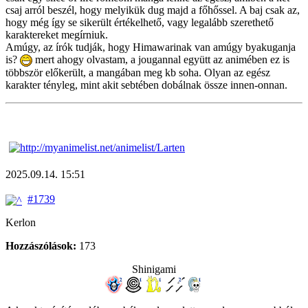
csaj arról beszél, hogy melyikük dug majd a főhőssel. A baj csak az,
hogy még így se sikerült értékelhető, vagy legalább szerethető
karaktereket megírniuk.
Amúgy, az írók tudják, hogy Himawarinak van amúgy byakuganja
is?
mert ahogy olvastam, a jougannal együtt az animében ez is
többször előkerült, a mangában meg kb soha. Olyan az egész
karakter tényleg, mint akit sebtében dobálnak össze innen-onnan.
2025.09.14. 15:51
#1739
Kerlon
Hozzászólások:
173
Shinigami