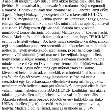
3 nap alatt megtanul egy jutsut, amit akkor hozna csak létre, ha a
jövőben Himawarival baj lenne...de Nostradamus Koji megmondja
a frankót...Boruto 2 év alatt time chamber nélkül lehozza, amit előtte
3 generációnyi Hokage fejlesztgetett 20 éven keresztül KÜLÖN-
KÜLÖN, megtanul egy Uchiha specialista kenjutsut, és egy global-
energia Rasengant, ami kb. more OP, mint amiért az apja Kuramával
a hasában 15 évig edzett éjjel-nappal...Sarada meg viszkető
nunából+2 tomoe sharinganból csinál Mangekyou-t - közben Itachi,
Sishui, Madara és a többiek forognak a sírjukban, hogy "FUCKME,
ezt így is lehetett volna?!" Jó, hogy nincs szerethető karakter, amikor
régi sorozatokban pont azért szerettük a karaktereket, mert előttünk
nőttek fel, lettek gyökerekből szép lassan, jó pár handicap csata
révén kiváló shinobik (arról már ne is beszéljünk, hogy amellett,
hogy személyiségük semmi, a design is olyanra sikeredett, mintha
mindenki az esti Green Day koncertre lenne előre felöltözve)...itt
meg mit látsz, egyik héten még egy ütődött csaló az Boruto,
következő héten feltámad, elmenekül, és mindenki által ismeretlen
edzés után úgy tér vissza, hogy Hashirama se írná alá vele a
szerződést egy ketrecharcra...az ellenfeleket meg már hagyjuk is,
nemértem miért kellett instant piti bűnözőkről demigod ellenfelekre
váltani...simán lehetett volna BÁRMILYEN konfliktus, ami akár a
falukat egymás ellen állítja, lehetett volna valamiféle normális
Akatsuki reboot, nem SpaceX robotok és egy haldokló marslakó
USB-stick ellen (Jigen)...de ettől azt is jobban megettem volna,
hogyha Madara újból feltámad, mint az uralkodó az új SW