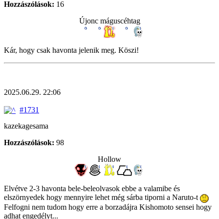
Hozzászólások:
16
Újonc máguscéhtag
Kár, hogy csak havonta jelenik meg. Köszi!
2025.06.29. 22:06
#1731
kazekagesama
Hozzászólások:
98
Hollow
Elvétve 2-3 havonta bele-beleolvasok ebbe a valamibe és
elszörnyedek hogy mennyire lehet még sárba tiporni a Naruto-t
Felfogni nem tudom hogy erre a borzadájra Kishomoto sensei hogy
adhat engedélyt...