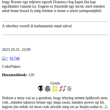
hogy Boruto egy teljesen egyedi Dojutsu-t fog kapni (ha kap
egyáltalán) valamit is). Engem ez frusztrált egy kicsit, mert minden
adott lenne hozzá és még értelme is lenne a sztori szempontjából.
A sikerhez vezető út karbantartás miatt zárva!
2025.10.31. 22:09
#1740
CokeFlakes
Hozzászólások:
120
Genin
Nekem a story-val az a gondom, hogy tényleg semmi építkezés nem
volt...minden taknyos benne egy ninja zseni, minden power up kb.
ingyen jön nekik xd most csak nézzük meg ezt az Inojin-szálat is...2-