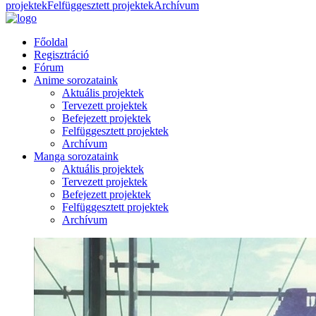
projektek
Felfüggesztett projektek
Archívum
Főoldal
Regisztráció
Fórum
Anime sorozataink
Aktuális projektek
Tervezett projektek
Befejezett projektek
Felfüggesztett projektek
Archívum
Manga sorozataink
Aktuális projektek
Tervezett projektek
Befejezett projektek
Felfüggesztett projektek
Archívum