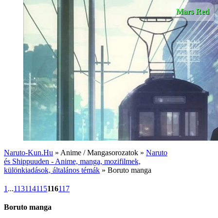
Mars Red
Naruto-Kun.Hu
» Anime / Mangasorozatok »
Naruto
és Shippuuden - Anime, manga, mozifilmek,
különkiadások, általános témák
» Boruto manga
1
...
113
114
115
116
117
Boruto manga