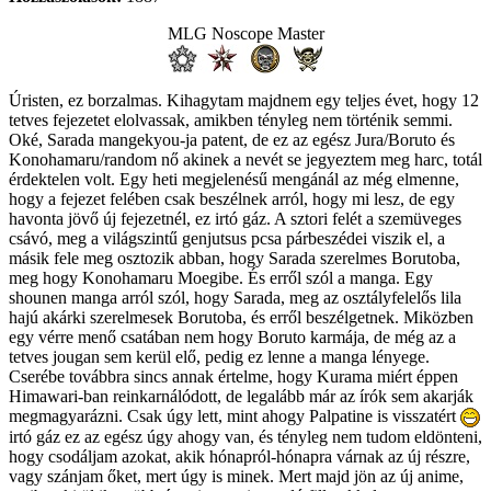
MLG Noscope Master
Úristen, ez borzalmas. Kihagytam majdnem egy teljes évet, hogy 12
tetves fejezetet elolvassak, amikben tényleg nem történik semmi.
Oké, Sarada mangekyou-ja patent, de ez az egész Jura/Boruto és
Konohamaru/random nő akinek a nevét se jegyeztem meg harc, totál
érdektelen volt. Egy heti megjelenésű mengánál az még elmenne,
hogy a fejezet felében csak beszélnek arról, hogy mi lesz, de egy
havonta jövő új fejezetnél, ez irtó gáz. A sztori felét a szemüveges
csávó, meg a világszintű genjutsus pcsa párbeszédei viszik el, a
másik fele meg osztozik abban, hogy Sarada szerelmes Borutoba,
meg hogy Konohamaru Moegibe. És erről szól a manga. Egy
shounen manga arról szól, hogy Sarada, meg az osztályfelelős lila
hajú akárki szerelmesek Borutoba, és erről beszélgetnek. Miközben
egy vérre menő csatában nem hogy Boruto karmája, de még az a
tetves jougan sem kerül elő, pedig ez lenne a manga lényege.
Cserébe továbbra sincs annak értelme, hogy Kurama miért éppen
Himawari-ban reinkarnálódott, de legalább már az írók sem akarják
megmagyarázni. Csak úgy lett, mint ahogy Palpatine is visszatért
irtó gáz ez az egész úgy ahogy van, és tényleg nem tudom eldönteni,
hogy csodáljam azokat, akik hónapról-hónapra várnak az új részre,
vagy szánjam őket, mert úgy is minek. Mert majd jön az új anime,