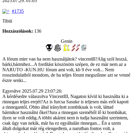
2025.07.29. 01:05
#1735
Tibiii
Hozzászólások:
136
Genin
A fórum mire van ha nem használjátok? vincentlll?Alig szól hozzá,
bárki,bármihez...A fordítást köszönöm szépen, de ez már nem az a
NARUTO -KUN.HU fórum ami volt, kb 9 éve volt... Nem
rosszindulatból mondom, de ha teljes fórum megszűnne azt se venné
észre senki...
Egyesítve 2025.07.29 23:07:26:
A kérdésedre válaszolva VincentIII, Nagaton kívül ki használta ki a
rinnegan teljes erejét?Az is furcsa Sasuke is teljesen más erőt kapott
a rinnegantól, Obito által irányított zombiknak is volt, láttad
bármikor használni őket?Jura a rinnegan szeméből lő ki bombákat,
ilyen se volt eddig.A többi akármi nem is tudja használni szerintem,
csak úgy van nekik, már ha ez egyáltalán rinnegan... Én a szem
általi dolgokat már rég elengedtem, a narutban fontos volt, a