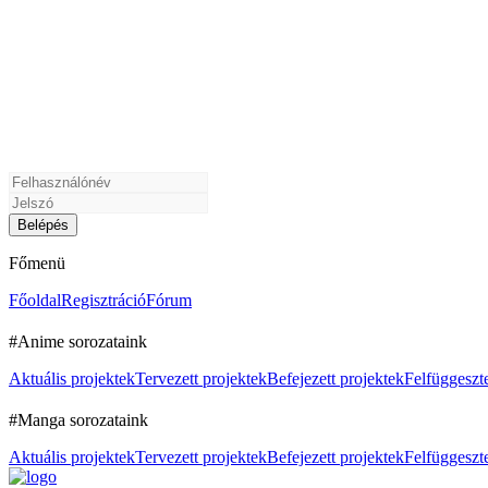
Főmenü
Főoldal
Regisztráció
Fórum
#Anime sorozataink
Aktuális projektek
Tervezett projektek
Befejezett projektek
Felfüggeszte
#Manga sorozataink
Aktuális projektek
Tervezett projektek
Befejezett projektek
Felfüggeszte