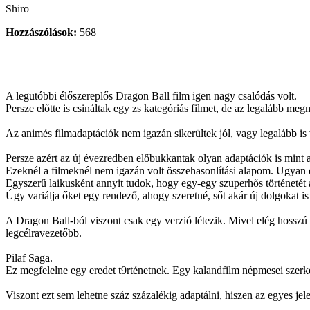
Shiro
Hozzászólások:
568
A legutóbbi élőszereplős Dragon Ball film igen nagy csalódás volt.
Persze előtte is csináltak egy zs kategóriás filmet, de az legalább meg
Az animés filmadaptációk nem igazán sikerültek jól, vagy legalább is 
Persze azért az új évezredben előbukkantak olyan adaptációk is mint a
Ezeknél a filmeknél nem igazán volt összehasonlítási alapom. Ugyan e
Egyszerű laikusként annyit tudok, hogy egy-egy szuperhős történetét
Úgy variálja őket egy rendező, ahogy szeretné, sőt akár új dolgokat is
A Dragon Ball-ból viszont csak egy verzió létezik. Mivel elég hosszú e
legcélravezetőbb.
Pilaf Saga.
Ez megfelelne egy eredet t9rténetnek. Egy kalandfilm népmesei szerke
Viszont ezt sem lehetne száz százalékig adaptálni, hiszen az egyes j