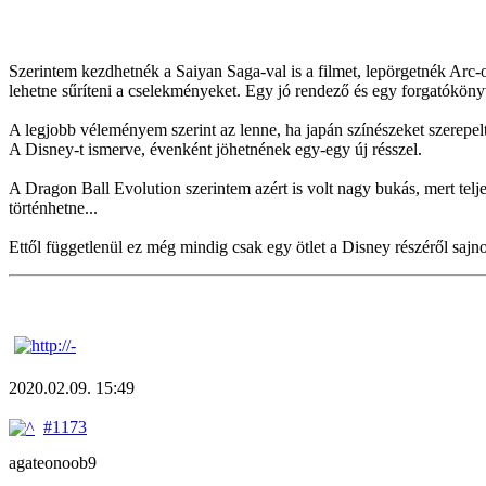
Szerintem kezdhetnék a Saiyan Saga-val is a filmet, lepörgetnék Arc-o
lehetne sűríteni a cselekményeket. Egy jó rendező és egy forgatókönyví
A legjobb véleményem szerint az lenne, ha japán színészeket szerepelt
A Disney-t ismerve, évenként jöhetnének egy-egy új résszel.
A Dragon Ball Evolution szerintem azért is volt nagy bukás, mert telj
történhetne...
Ettől függetlenül ez még mindig csak egy ötlet a Disney részéről sa
2020.02.09. 15:49
#1173
agateonoob9