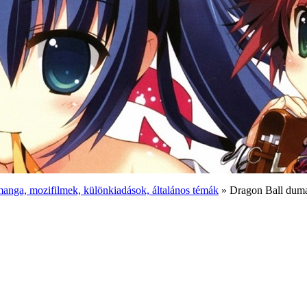
anga, mozifilmek, különkiadások, általános témák
» Dragon Ball duma t