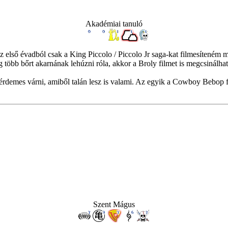
Akadémiai tanuló
 első évadból csak a King Piccolo / Piccolo Jr saga-kat filmesíteném me
g több bőrt akarnának lehúzni róla, akkor a Broly filmet is megcsinálha
e érdemes várni, amiből talán lesz is valami. Az egyik a Cowboy Bebop
Szent Mágus