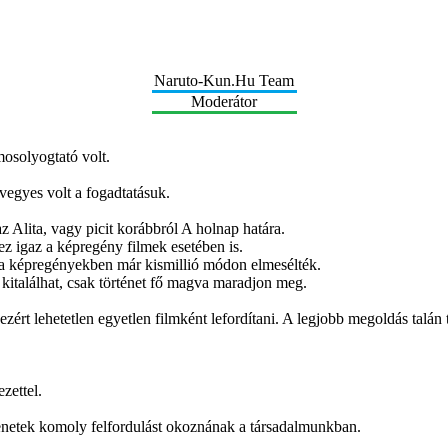
Naruto-Kun.Hu Team
Moderátor
mosolyogtató volt.
vegyes volt a fogadtatásuk.
z Alita, vagy picit korábbról A holnap határa.
z igaz a képregény filmek esetében is.
 a képregényekben már kismillió módon elmesélték.
 kitalálhat, csak történet fő magva maradjon meg.
zért lehetetlen egyetlen filmként lefordítani. A legjobb megoldás talán
zettel.
elenetek komoly felfordulást okoznának a társadalmunkban.