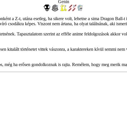
Genin
nként a Z-t, utána esetleg, ha sikere volt, lehetne a sima Dragon Ball-
ró csodákra képes. Viszont nem ártana, ha olyat találnának, aki ismeri 
etnének. Tapasztalatom szerint az efféle anime feldolgozások akkor volt
esen kitalált történetet vittek vászonra, a karaktereken kívül semmi n
jnos, még ha erősen gondolkoznak is rajta. Remélem, hogy meg merik ma