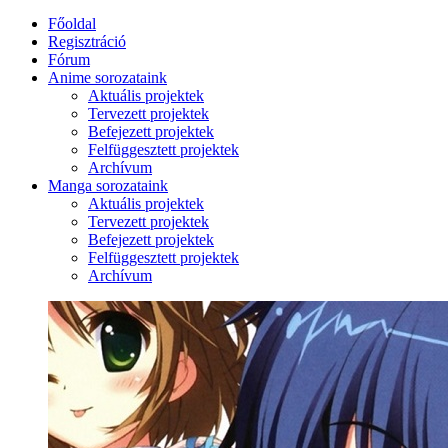
Főoldal
Regisztráció
Fórum
Anime sorozataink
Aktuális projektek
Tervezett projektek
Befejezett projektek
Felfüggesztett projektek
Archívum
Manga sorozataink
Aktuális projektek
Tervezett projektek
Befejezett projektek
Felfüggesztett projektek
Archívum