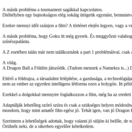
A másik probléma a tournament sagákkal kapcsolatos.
Dióhélyben egy bajnokságon elég sokáig ütögetik egymást, bemutatva
Ezekre mennyi időt szánjon a film? A történet elején legyen, vagy a 
A másik probléma, hogy Goku itt még gyerek. És meggyőzni valahogy a 
színészpalánta.
A Z esetében talán már nem találkoznánk a part 1 problémáival, csak 
A világ.
A Dragon Ball a Földön játszódik. (Tudom mennek a Namekra is...) D
Eltérő a földrajza, a társadalmi felépítése, a gazdasága, a technológiáj
nem az ember az egyetlen intelligens létforma ezen a bolygón. Itt pél
Ezekkel a dolgokkal mennyire foglalkozzon a film, még ha az eredeti t
Adaptálják lehetőleg szóró szóra és csak a szükséges helyen módosítsa
mondom, hogy mint amatőr film egész jó. Tehát igen, van jó Dragon B
Szerintem a lehetőségek adottak, hogy valami jó süljön ki belőle, de n
Örülnék neki, de a sikerben egyelőre kételkedem.