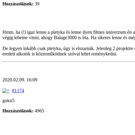
Hozzászólások:
39
Hmm, ha (!) igaz lenne a pletyka és lenne ilyen filmes univerzum én az
végig lehetne vinni, ahogy Balage3000 is írta. Ha sikeres lenne és mé
De legyen inkább csak pletyka, úgy is elszarnák. Jelenleg 2 projektr
eredeti alkotók is közreműködnek szóval lehet reménykedni.
2020.02.09. 16:09
#1174
goku5
Hozzászólások:
4965