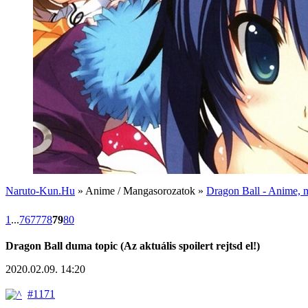
Naruto-Kun.Hu
» Anime / Mangasorozatok »
Dragon Ball - Anime, m
1
...
76
77
78
79
80
Dragon Ball duma topic (Az aktuális spoilert rejtsd el!)
2020.02.09. 14:20
#1171