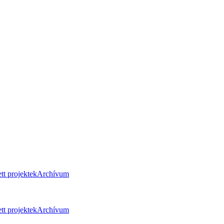
tt projektek
Archívum
tt projektek
Archívum