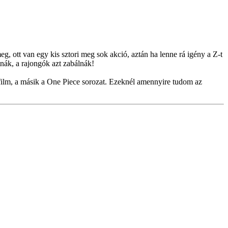
g, ott van egy kis sztori meg sok akció, aztán ha lenne rá igény a Z-t
tnák, a rajongók azt zabálnák!
 film, a másik a One Piece sorozat. Ezeknél amennyire tudom az