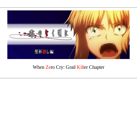
When
Ze
ro Cry: Grail
Kill
er Chapter