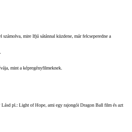
el számolva, mire Ifjú sátánnal küzdene, már felcseperedne a
.
ívája, mint a képregényfilmeknek.
 Lásd pl.: Light of Hope, ami egy rajongói Dragon Ball film és azt