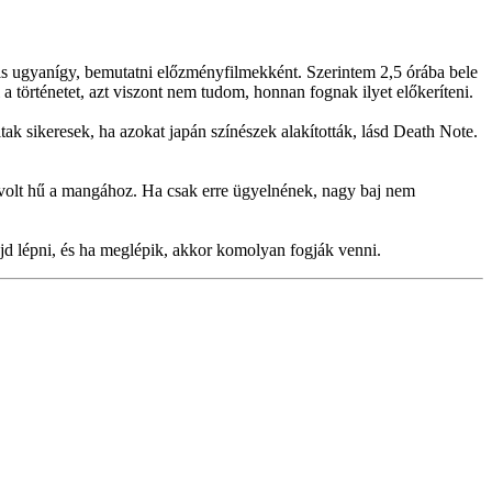
t is ugyanígy, bemutatni előzményfilmekként. Szerintem 2,5 órába bele
a történetet, azt viszont nem tudom, honnan fognak ilyet előkeríteni.
ak sikeresek, ha azokat japán színészek alakították, lásd Death Note.
em volt hű a mangához. Ha csak erre ügyelnének, nagy baj nem
jd lépni, és ha meglépik, akkor komolyan fogják venni.