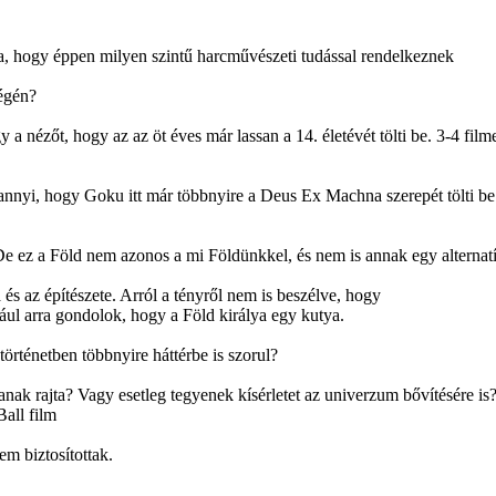
, hogy éppen milyen szintű harcművészeti tudással rendelkeznek
végén?
nézőt, hogy az az öt éves már lassan a 14. életévét tölti be. 3-4 film
annyi, hogy Goku itt már többnyire a Deus Ex Machna szerepét tölti be
e ez a Föld nem azonos a mi Földünkkel, és nem is annak egy alternat
a és az építészete. Arról a tényről nem is beszélve, hogy
dául arra gondolok, hogy a Föld királya egy kutya.
örténetben többnyire háttérbe is szorul?
nak rajta? Vagy esetleg tegyenek kísérletet az univerzum bővítésére is?
all film
em biztosítottak.