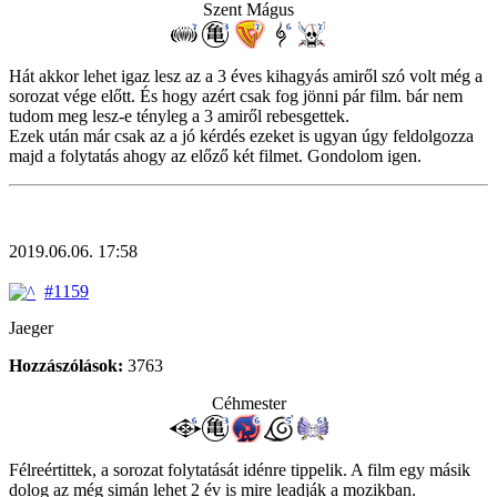
Szent Mágus
Hát akkor lehet igaz lesz az a 3 éves kihagyás amiről szó volt még a
sorozat vége előtt. És hogy azért csak fog jönni pár film. bár nem
tudom meg lesz-e tényleg a 3 amiről rebesgettek.
Ezek után már csak az a jó kérdés ezeket is ugyan úgy feldolgozza
majd a folytatás ahogy az előző két filmet. Gondolom igen.
2019.06.06. 17:58
#1159
Jaeger
Hozzászólások:
3763
Céhmester
Félreértittek, a sorozat folytatását idénre tippelik. A film egy másik
dolog az még simán lehet 2 év is mire leadják a mozikban.