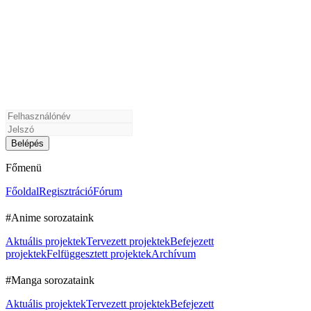
Főmenü
Főoldal
Regisztráció
Fórum
#Anime sorozataink
Aktuális projektek
Tervezett projektek
Befejezett
projektek
Felfüggesztett projektek
Archívum
#Manga sorozataink
Aktuális projektek
Tervezett projektek
Befejezett