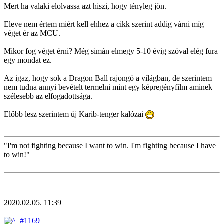
Mert ha valaki elolvassa azt hiszi, hogy tényleg jön.
Eleve nem értem miért kell ehhez a cikk szerint addig várni míg
véget ér az MCU.
Mikor fog véget érni? Még simán elmegy 5-10 évig szóval elég fura
egy mondat ez.
Az igaz, hogy sok a Dragon Ball rajongó a világban, de szerintem
nem tudna annyi bevételt termelni mint egy képregényfilm aminek
szélesebb az elfogadottsága.
Előbb lesz szerintem új Karib-tenger kalózai
"I'm not fighting because I want to win. I'm fighting because I have
to win!"
2020.02.05. 11:39
#1169