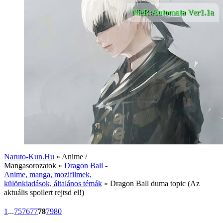
NieR:Automata Ver1.1a
Naruto-Kun.Hu
» Anime /
Mangasorozatok »
Dragon Ball -
Anime, manga, mozifilmek,
különkiadások, általános témák
» Dragon Ball duma topic (Az
aktuális spoilert rejtsd el!)
1
...
75
76
77
78
79
80