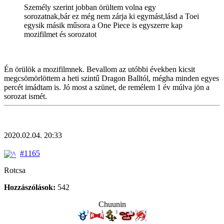
Személy szerint jobban örültem volna egy
sorozatnak,bár ez még nem zárja ki egymást,lásd a Toei
egysik másik műsora a One Piece is egyszerre kap
mozifilmet és sorozatot
Én örülök a mozifilmnek. Bevallom az utóbbi években kicsit
megcsömörlöttem a heti szintű Dragon Balltól, mégha minden egyes
percét imádtam is. Jó most a szünet, de remélem 1 év múlva jön a
sorozat ismét.
2020.02.04. 20:33
#1165
Rotcsa
Hozzászólások:
542
Chuunin