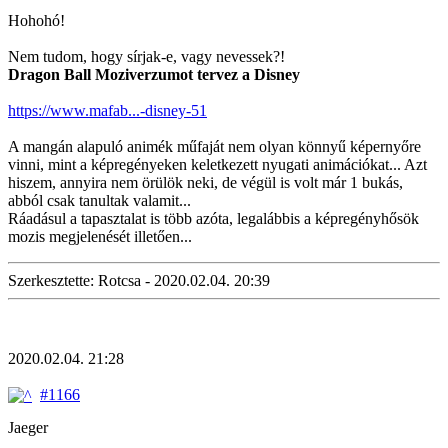
Hohohó!
Nem tudom, hogy sírjak-e, vagy nevessek?!
Dragon Ball Moziverzumot tervez a Disney
https://www.mafab...-disney-51
A mangán alapuló animék műfaját nem olyan könnyű képernyőre
vinni, mint a képregényeken keletkezett nyugati animációkat... Azt
hiszem, annyira nem örülök neki, de végül is volt már 1 bukás,
abból csak tanultak valamit...
Ráadásul a tapasztalat is több azóta, legalábbis a képregényhősök
mozis megjelenését illetően...
Szerkesztette: Rotcsa - 2020.02.04. 20:39
2020.02.04. 21:28
#1166
Jaeger