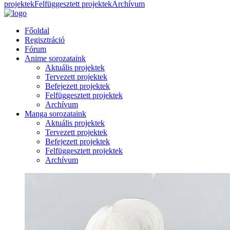
projektek
Felfüggesztett projektek
Archívum
Főoldal
Regisztráció
Fórum
Anime sorozataink
Aktuális projektek
Tervezett projektek
Befejezett projektek
Felfüggesztett projektek
Archívum
Manga sorozataink
Aktuális projektek
Tervezett projektek
Befejezett projektek
Felfüggesztett projektek
Archívum