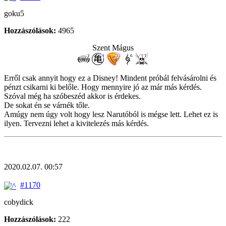
goku5
Hozzászólások:
4965
Szent Mágus
Erről csak annyit hogy ez a Disney! Mindent próbál felvásárolni és
pénzt csikarni ki belőle. Hogy mennyire jó az már más kérdés.
Szóval még ha szóbeszéd akkor is érdekes.
De sokat én se várnék tőle.
Amúgy nem úgy volt hogy lesz Narutóból is mégse lett. Lehet ez is
ilyen. Tervezni lehet a kivitelezés más kérdés.
2020.02.07. 00:57
#1170
cobydick
Hozzászólások:
222