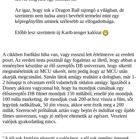
Az igaz, hogy sok a Dragon Ball rajongó a világban, de
szerintem nem tudna annyi bevételt termelni mint egy
képregényfilm aminek szélesebb az elfogadottsága.
Előbb lesz szerintem új Karib-tenger kalózai
A cikkben fordítási hiba van, vagy rosszul lett értelmezve az eredeti
poszt. Az eredeti insta posztnál úgy fogalmaz az illető, hogy abban a
reményben készülne az élő szereplős DB univerzum, hogy sikerül
megismételniük az MCU sikerét, nem pedig hogy az MCU után
akarják megcsinálni. Simán látok amúgy realitást a dologban, már 1-
2 hónapja is olvastam erről valamelyik oldalon amúgy. Igazából a
Disney akkora vagyonnal bír, hogy ha mondjuk csinálnak egy
élőszereplős DB filmet mondjuk 150 millából, emellé jön mondjuk
100 milla marketing, de mondjuk csak 200-at hoz vissza a film, sőt
legyünk radikálisak, 50 jön vissza, akkor sem érzik meg a 200
millát. Szerencsét próbálnak aztán vagy bejön és indulhat egy újabb
filmes univerzum, vagy jó mélyre eltemetik az egészet. Veszteni
valójuk gyakorlatilag nincs.
"A túl sok fantázia elveszti a valóságot, a túl sok remény üresnek