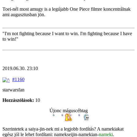
Toei-nél most amugy is a legújabb One Piece filmre koncentrálnak
ami augusztusban jön.
"I'm not fighting because I want to win. I'm fighting because I have
to win!"
2019.06.30. 23:10
#1160
starwarsfan
Hozzászólások:
10
Újonc máguscéhtag
Szerintetek a saiya-jin-nek mi a legjobb fordítás? A namekiakat
egész jól le lehet fordítani: namekseijin-namekian-
nameki
.