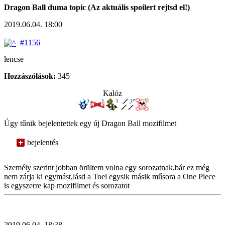
Dragon Ball duma topic (Az aktuális spoilert rejtsd el!)
2019.06.04. 18:00
#1156
lencse
Hozzászólások:
345
Kalóz
Úgy tűnik bejelentettek egy új Dragon Ball mozifilmet
bejelentés
Személy szerint jobban örültem volna egy sorozatnak,bár ez még
nem zárja ki egymást,lásd a Toei egysik másik műsora a One Piece
is egyszerre kap mozifilmet és sorozatot
2019.06.04. 18:38