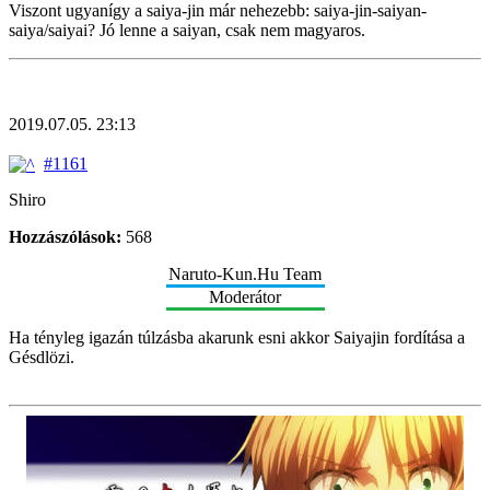
Viszont ugyanígy a saiya-jin már nehezebb: saiya-jin-saiyan-
saiya/saiyai? Jó lenne a saiyan, csak nem magyaros.
2019.07.05. 23:13
#1161
Shiro
Hozzászólások:
568
Naruto-Kun.Hu Team
Moderátor
Ha tényleg igazán túlzásba akarunk esni akkor Saiyajin fordítása a
Gésdlözi.