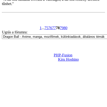
tűnhet."
1
...
75
76
77
78
79
80
Ugrás a fórumra:
Powered by
PHP-Fusion
Design-t készítette:
Kiru Hoshino