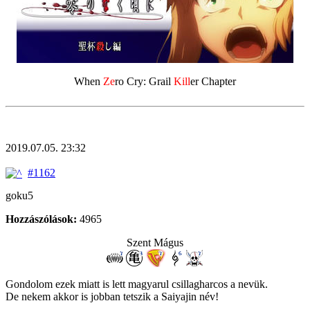
When
Ze
ro Cry: Grail
Kill
er Chapter
2019.07.05. 23:32
#1162
goku5
Hozzászólások:
4965
Szent Mágus
Gondolom ezek miatt is lett magyarul csillagharcos a nevük.
De nekem akkor is jobban tetszik a Saiyajin név!