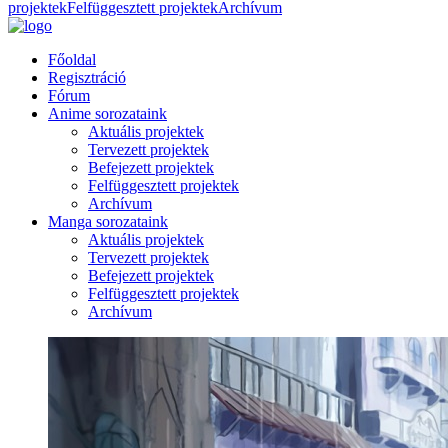
projektek
Felfüggesztett projektek
Archívum
Főoldal
Regisztráció
Fórum
Anime sorozataink
Aktuális projektek
Tervezett projektek
Befejezett projektek
Felfüggesztett projektek
Archívum
Manga sorozataink
Aktuális projektek
Tervezett projektek
Befejezett projektek
Felfüggesztett projektek
Archívum