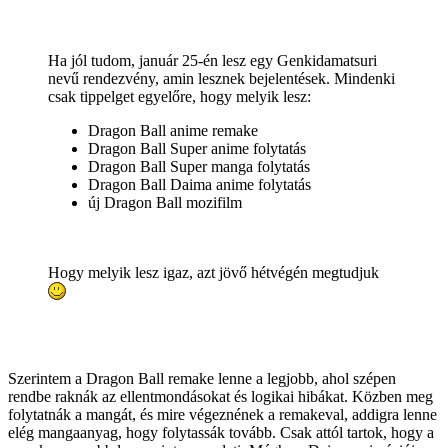
Ha jól tudom, január 25-én lesz egy Genkidamatsuri
nevű rendezvény, amin lesznek bejelentések. Mindenki
csak tippelget egyelőre, hogy melyik lesz:
Dragon Ball anime remake
Dragon Ball Super anime folytatás
Dragon Ball Super manga folytatás
Dragon Ball Daima anime folytatás
új Dragon Ball mozifilm
Hogy melyik lesz igaz, azt jövő hétvégén megtudjuk
Szerintem a Dragon Ball remake lenne a legjobb, ahol szépen
rendbe raknák az ellentmondásokat és logikai hibákat. Közben meg
folytatnák a mangát, és mire végeznének a remakeval, addigra lenne
elég mangaanyag, hogy folytassák tovább. Csak attól tartok, hogy a