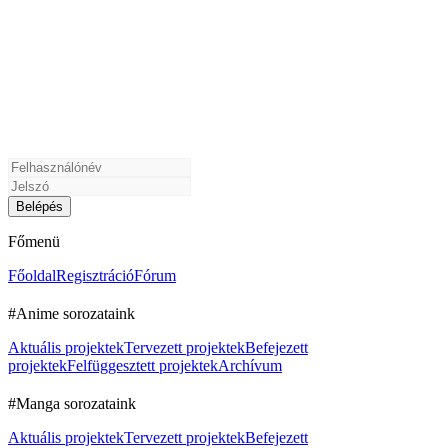
Főmenü
Főoldal
Regisztráció
Fórum
#Anime sorozataink
Aktuális projektek
Tervezett projektek
Befejezett
projektek
Felfüggesztett projektek
Archívum
#Manga sorozataink
Aktuális projektek
Tervezett projektek
Befejezett