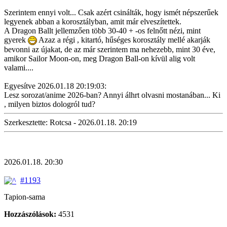
Szerintem ennyi volt... Csak azért csinálták, hogy ismét népszerűek
legyenek abban a korosztályban, amit már elveszítettek.
A Dragon Ballt jellemzően több 30-40 + -os felnőtt nézi, mint
gyerek
Azaz a régi , kitartó, hűséges korosztály mellé akarják
bevonni az újakat, de az már szerintem ma nehezebb, mint 30 éve,
amikor Sailor Moon-on, meg Dragon Ball-on kívül alig volt
valami....
Egyesítve 2026.01.18 20:19:03:
Lesz sorozat/anime 2026-ban? Annyi álhrt olvasni mostanában... Ki
, milyen biztos dologról tud?
Szerkesztette: Rotcsa - 2026.01.18. 20:19
2026.01.18. 20:30
#1193
Tapion-sama
Hozzászólások:
4531