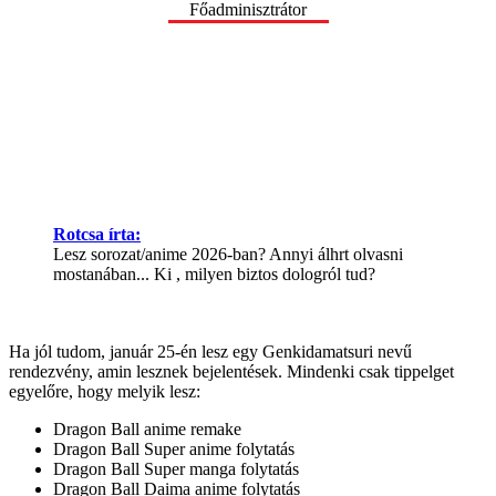
Főadminisztrátor
Rotcsa írta:
Lesz sorozat/anime 2026-ban? Annyi álhrt olvasni
mostanában... Ki , milyen biztos dologról tud?
Ha jól tudom, január 25-én lesz egy Genkidamatsuri nevű
rendezvény, amin lesznek bejelentések. Mindenki csak tippelget
egyelőre, hogy melyik lesz:
Dragon Ball anime remake
Dragon Ball Super anime folytatás
Dragon Ball Super manga folytatás
Dragon Ball Daima anime folytatás