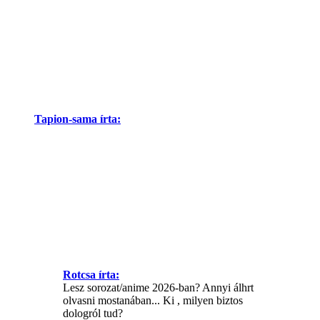
Tapion-sama írta:
Rotcsa írta:
Lesz sorozat/anime 2026-ban? Annyi álhrt
olvasni mostanában... Ki , milyen biztos
dologról tud?