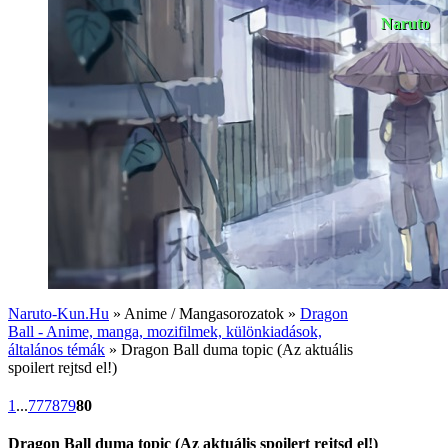
Naruto
Naruto-Kun.Hu
» Anime / Mangasorozatok »
Dragon
Ball - Anime, manga, mozifilmek, különkiadások,
általános témák
» Dragon Ball duma topic (Az aktuális
spoilert rejtsd el!)
1
...
77
78
79
80
Dragon Ball duma topic (Az aktuális spoilert rejtsd el!)