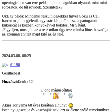
openingjeiben van erre példa, tudom magukban olyanok mint mini
sorozatok, de túl rövidek. Szerintetek?
Ui:Egy példa: Mindenki feszült idegekkel figyel Goku és Cell
harcot majd megjelenik egy srác két pofára eszi a pattogatott
kukoricát és közben könyökévvel bökdösi Mr Sátánt.
-Figyeljen, most jön az a rész mikor úgy tesz mintha lőne, használja
az azonnali átvitelt majd kilő az ég felé.
2024.03.08. 08:25
#1190
Gerithebest
Hozzászólások:
12
Újonc máguscéhtag
Akira Toriyama 68 éves korában elhunyt.
Isten nyugosztalja és köszönjük neki ezt az életre szóló remekművet.