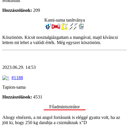
Hokushin
Hozzászólások:
209
Kami-sama tanítványa
Köszönöm. Kicsit nosztalgiázgattam a mangával, majd kíváncsi
lettem mi lehet a valódi érték. Még egyszer köszönöm.
2023.06.29. 14:53
#1188
Tapion-sama
Hozzászólások:
4531
Főadminisztrátor
Ahogy elnézem, a mi angol forrásunk is eléggé gyatra volt, ha az
jött ki, hogy 250 kg darabja a csizmáknak x"D