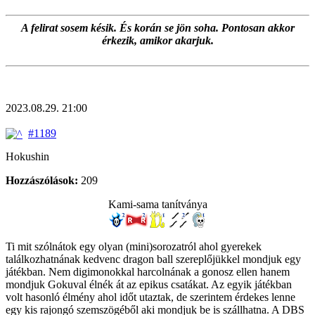
A felirat sosem késik. És korán se jön soha. Pontosan akkor
érkezik, amikor akarjuk.
2023.08.29. 21:00
#1189
Hokushin
Hozzászólások:
209
Kami-sama tanítványa
Ti mit szólnátok egy olyan (mini)sorozatról ahol gyerekek
találkozhatnának kedvenc dragon ball szereplőjükkel mondjuk egy
játékban. Nem digimonokkal harcolnának a gonosz ellen hanem
mondjuk Gokuval élnék át az epikus csatákat. Az egyik játékban
volt hasonló élmény ahol időt utaztak, de szerintem érdekes lenne
egy kis rajongó szemszögéből aki mondjuk be is szállhatna. A DBS