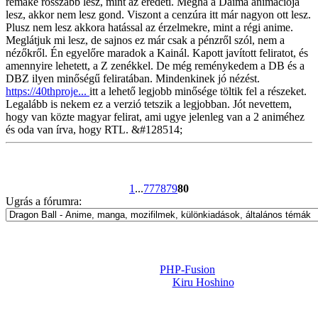
remake rosszabb lesz, mint az eredeti. Mégha a Daima animációja
lesz, akkor nem lesz gond. Viszont a cenzúra itt már nagyon ott lesz.
Plusz nem lesz akkora hatással az érzelmekre, mint a régi anime.
Meglátjuk mi lesz, de sajnos ez már csak a pénzről szól, nem a
nézőkről. Én egyelőre maradok a Kainál. Kapott javított feliratot, és
amennyire lehetett, a Z zenékkel. De még reménykedem a DB és a
DBZ ilyen minőségű feliratában. Mindenkinek jó nézést.
https://40thproje...
itt a lehető legjobb minősége töltik fel a részeket.
Legalább is nekem ez a verzió tetszik a legjobban. Jót nevettem,
hogy van közte magyar felirat, ami ugye jelenleg van a 2 animéhez
és oda van írva, hogy RTL. &#128514;
1
...
77
78
79
80
Ugrás a fórumra:
Powered by
PHP-Fusion
Design-t készítette:
Kiru Hoshino