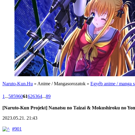
Naruto-Kun.Hu
» Anime / Mangasorozatok »
Egyéb anime / manga s
1
...
58
59
60
61
62
63
64
...
89
[Naruto-Kun Projekt] Nanatsu no Taizai & Mokushiroku no Yo
2023.05.21. 21:43
#901