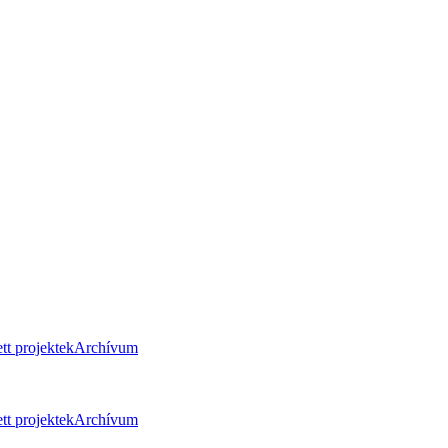
tt projektek
Archívum
tt projektek
Archívum