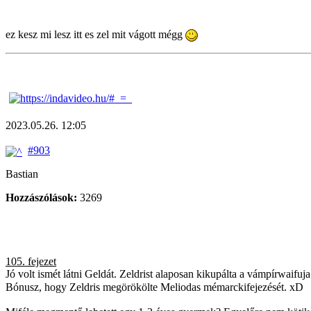
ez kesz mi lesz itt es zel mit vágott mégg
2023.05.26. 12:05
#903
Bastian
Hozzászólások:
3269
105. fejezet
Jó volt ismét látni Geldát. Zeldrist alaposan kikupálta a vámpírwaifuj
Bónusz, hogy Zeldris megörökölte Meliodas mémarckifejezését. xD