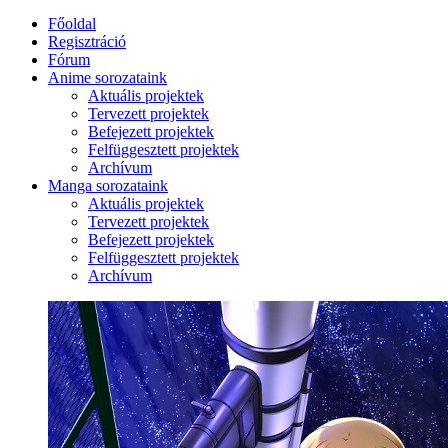
Főoldal
Regisztráció
Fórum
Anime sorozataink
Aktuális projektek
Tervezett projektek
Befejezett projektek
Felfüggesztett projektek
Archívum
Manga sorozataink
Aktuális projektek
Tervezett projektek
Befejezett projektek
Felfüggesztett projektek
Archívum