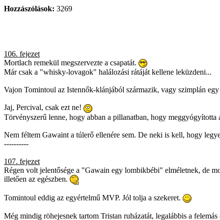
Hozzászólások:
3269
106. fejezet
Mortlach remekül megszervezte a csapatát.
Már csak a "whisky-lovagok" halálozási rátáját kellene leküzdeni...
Vajon Tomintoul az Istennők-klánjából származik, vagy szimplán egy 
Jaj, Percival, csak ezt ne!
Törvényszerű lenne, hogy abban a pillanatban, hogy meggyógyította a
Nem féltem Gawaint a túlerő ellenére sem. De neki is kell, hogy legy
----------
107. fejezet
Régen volt jelentősége a "Gawain egy lombikbébi" elméletnek, de most 
illetően az egészben.
Tomintoul eddig az egyértelmű MVP. Jól tolja a szekeret.
Még mindig röhejesnek tartom Tristan ruházatát, legalábbis a felemás c