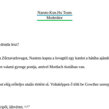
Naruto-Kun.Hu Team
Moderátor
druida lesz?
 Zűrzavarlovagot, Nasiens kapna a lovagtól egy kardot a hátába ajándé
en valami gyenge pontja, amivel Mortlach tisztában van.
elég erőteljes utalás történt rá. Voltaképpen ő tölti be Gowther szere
ipőt, lábvértet. ^^"