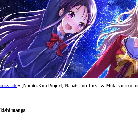
orozatok
» [Naruto-Kun Projekt] Nanatsu no Taizai & Mokushiroku n
nkishi manga