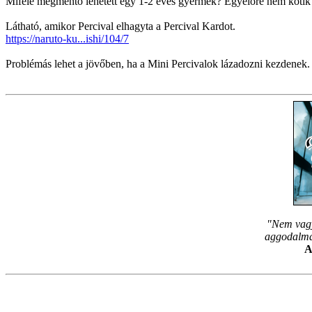
Miféle megmentő lehetett egy 1-2 éves gyermek? Egyelőre nem kötik az
Látható, amikor Percival elhagyta a Percival Kardot.
https://naruto-ku...ishi/104/7
Problémás lehet a jövőben, ha a Mini Percivalok lázadozni kezdenek. 
"Nem vagy
aggodalmam
A