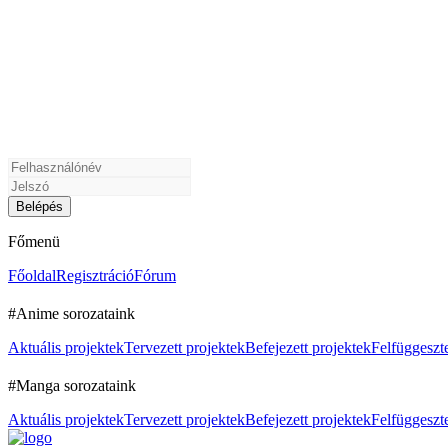
Főmenü
Főoldal
Regisztráció
Fórum
#Anime sorozataink
Aktuális projektek
Tervezett projektek
Befejezett projektek
Felfüggeszte
#Manga sorozataink
Aktuális projektek
Tervezett projektek
Befejezett projektek
Felfüggeszte