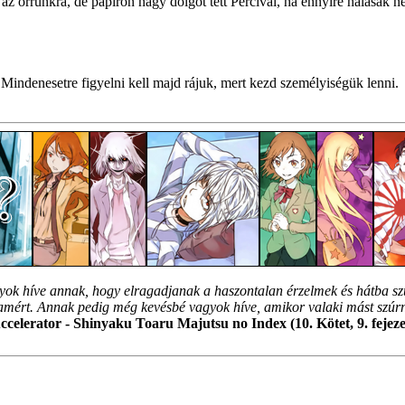
 orrunkra, de papíron nagy dolgot tett Percival, ha ennyire hálásak ne
Mindenesetre figyelni kell majd rájuk, mert kezd személyiségük lenni.
ok híve annak, hogy elragadjanak a haszontalan érzelmek és hátba sz
ért. Annak pedig még kevésbé vagyok híve, amikor valaki mást szúr
ccelerator - Shinyaku Toaru Majutsu no Index (10. Kötet, 9. fejeze