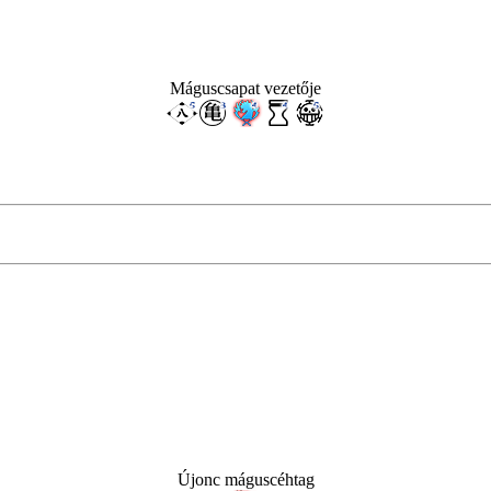
Máguscsapat vezetője
Újonc máguscéhtag