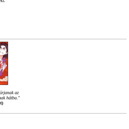
ki.
úrjanak az
nak hátba."
t)