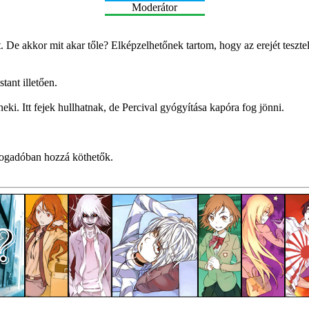
Moderátor
ágot. De akkor mit akar tőle? Elképzelhetőnek tartom, hogy az erejét te
tant illetően.
ki. Itt fejek hullhatnak, de Percival gyógyítása kapóra fog jönni.
fogadóban hozzá köthetők.