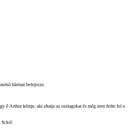
utolsó hármat befejezze.
 ő Arthur kémje, aki altatja az osztagokat és még nem fedte fel a
 fickó!