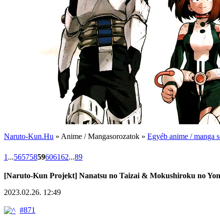
Naruto-Kun.Hu
» Anime / Mangasorozatok »
Egyéb anime / manga s
1
...
56
57
58
59
60
61
62
...
89
[Naruto-Kun Projekt] Nanatsu no Taizai & Mokushiroku no Yo
2023.02.26. 12:49
#871