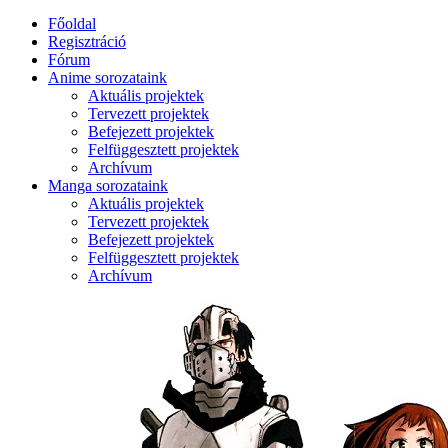
Főoldal
Regisztráció
Fórum
Anime sorozataink
Aktuális projektek
Tervezett projektek
Befejezett projektek
Felfüggesztett projektek
Archívum
Manga sorozataink
Aktuális projektek
Tervezett projektek
Befejezett projektek
Felfüggesztett projektek
Archívum