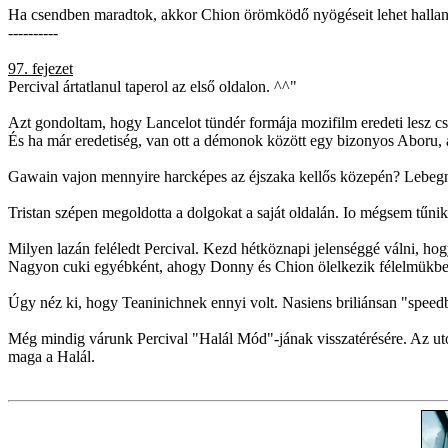
Ha csendben maradtok, akkor Chion örömködő nyögéseit lehet hallani
----------
97. fejezet
Percival ártatlanul taperol az első oldalon. ^^"
Azt gondoltam, hogy Lancelot tündér formája mozifilm eredeti lesz csa
És ha már eredetiség, van ott a démonok között egy bizonyos Aboru, a
Gawain vajon mennyire harcképes az éjszaka kellős közepén? Lebegni é
Tristan szépen megoldotta a dolgokat a saját oldalán. Io mégsem tűn
Milyen lazán feléledt Percival. Kezd hétköznapi jelenséggé válni, ho
Nagyon cuki egyébként, ahogy Donny és Chion ölelkezik félelmükbe
Úgy néz ki, hogy Teaninichnek ennyi volt. Nasiens briliánsan "speedb
Még mindig várunk Percival "Halál Mód"-jának visszatérésére. Az uto
maga a Halál.