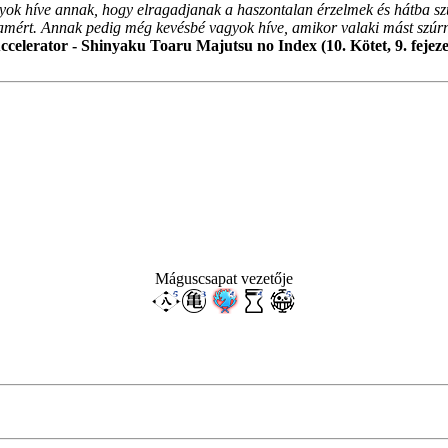
ok híve annak, hogy elragadjanak a haszontalan érzelmek és hátba sz
ért. Annak pedig még kevésbé vagyok híve, amikor valaki mást szúr
ccelerator - Shinyaku Toaru Majutsu no Index (10. Kötet, 9. fejeze
Máguscsapat vezetője