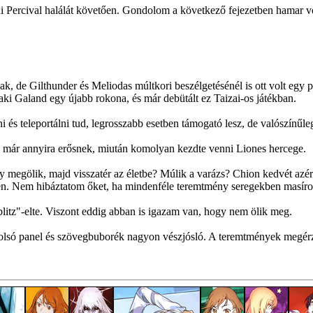
 Percival halálát követően. Gondolom a következő fejezetben hamar v
k, de Gilthunder és Meliodas múltkori beszélgetésénél is ott volt egy p
ki Galand egy újabb rokona, és már debütált ez Taizai-os játékban.
s teleportálni tud, legrosszabb esetben támogató lesz, de valószínűleg
ik már annyira erősnek, miután komolyan kezdte venni Liones hercege.
gy megölik, majd visszatér az életbe? Múlik a varázs? Chion kedvét azé
n. Nem hibáztatom őket, ha mindenféle teremtmény seregekben masíroz
litz"-elte. Viszont eddig abban is igazam van, hogy nem ölik meg.
lsó panel és szövegbuborék nagyon vészjósló. A teremtmények megérzik