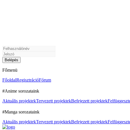
Főmenü
Főoldal
Regisztráció
Fórum
#Anime sorozataink
Aktuális projektek
Tervezett projektek
Befejezett projektek
Felfüggeszte
#Manga sorozataink
Aktuális projektek
Tervezett projektek
Befejezett projektek
Felfüggeszte