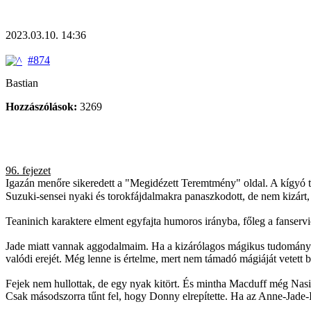
2023.03.10. 14:36
#874
Bastian
Hozzászólások:
3269
96. fejezet
Igazán menőre sikeredett a "Megidézett Teremtmény" oldal. A kígyó té
Suzuki-sensei nyaki és torokfájdalmakra panaszkodott, de nem kizárt, h
Teaninich karaktere elment egyfajta humoros irányba, főleg a fanserv
Jade miatt vannak aggodalmaim. Ha a kizárólagos mágikus tudománya er
valódi erejét. Még lenne is értelme, mert nem támadó mágiáját vetett b
Fejek nem hullottak, de egy nyak kitört. És mintha Macduff még Nasie
Csak másodszorra tűnt fel, hogy Donny elrepítette. Ha az Anne-Jade-Iso