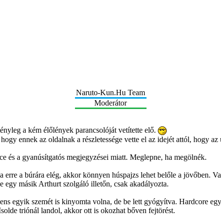
Naruto-Kun.Hu Team
Moderátor
nyleg a kém élőlények parancsolóját vetítette elő.
ogy ennek az oldalnak a részletessége vette el az idejét attól, hogy az 
ice és a gyanúsítgatós megjegyzései miatt. Meglepne, ha megölnék.
re a búrára elég, akkor könnyen húspajzs lehet belőle a jövőben. Vagy
e egy másik Arthurt szolgáló illetőn, csak akadályozta.
ns egyik szemét is kinyomta volna, de be lett gyógyítva. Hardcore egy
lde triónál landol, akkor ott is okozhat bőven fejtörést.