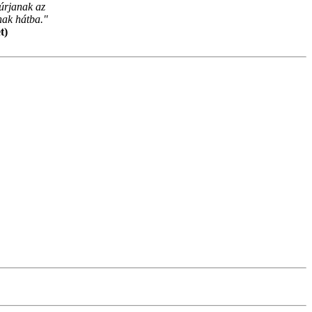
úrjanak az
nak hátba."
t)