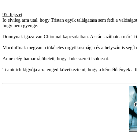
95. fejezet
Io elvileg arra utal, hogy Tristan egyik találgatása sem fedi a valós
hogy nem gyenge.
Donnynak igaza van Chionnal kapcsolatban. A srác lazíthatna már Tris
Macduffnak megvan a tökéletes orgyilkosmágia és a helyszín is segít ne
Anne elég hamar rájöhetett, hogy Jade szereti Isolde-ot.
Teaninich kígyója arra enged következtetni, hogy a kém élőlények a 