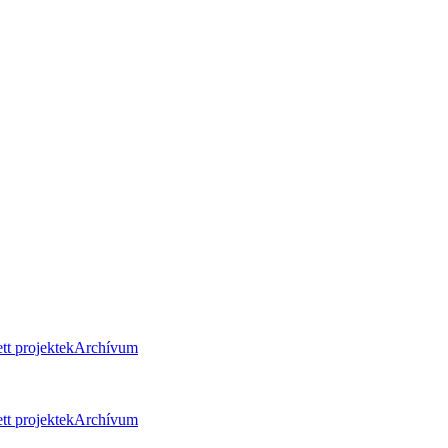
tt projektek
Archívum
tt projektek
Archívum