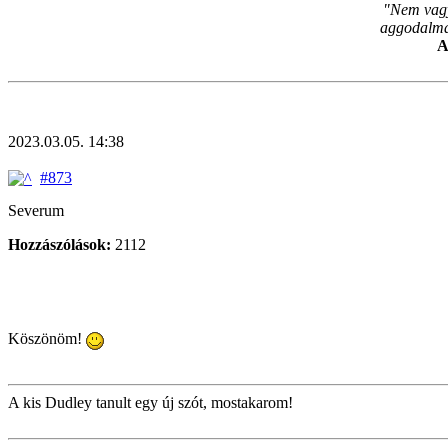
"Nem vagy
aggodalmam
A
2023.03.05. 14:38
#873
Severum
Hozzászólások:
2112
Köszönöm!
A kis Dudley tanult egy új szót, mostakarom!