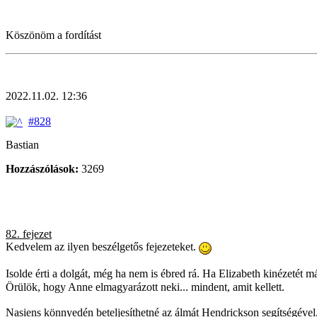
Köszönöm a fordítást
2022.11.02. 12:36
#828
Bastian
Hozzászólások:
3269
82. fejezet
Kedvelem az ilyen beszélgetős fejezeteket.
Isolde érti a dolgát, még ha nem is ébred rá. Ha Elizabeth kinézetét más
Örülök, hogy Anne elmagyarázott neki... mindent, amit kellett.
Nasiens könnyedén beteljesíthetné az álmát Hendrickson segítségével,