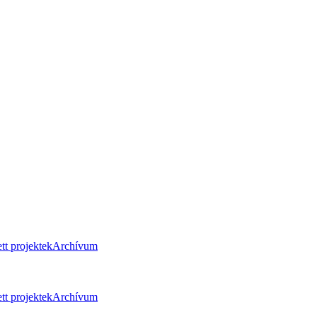
tt projektek
Archívum
tt projektek
Archívum