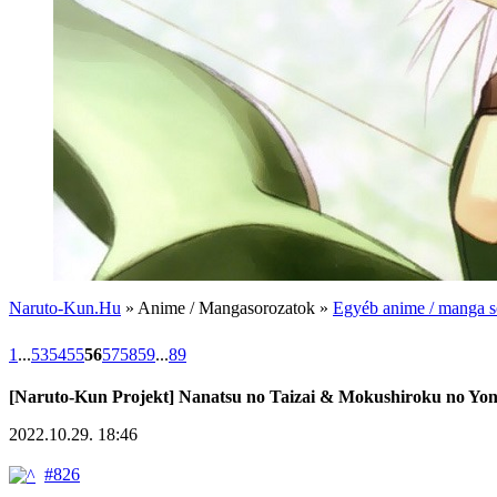
Naruto-Kun.Hu
» Anime / Mangasorozatok »
Egyéb anime / manga s
1
...
53
54
55
56
57
58
59
...
89
[Naruto-Kun Projekt] Nanatsu no Taizai & Mokushiroku no Yo
2022.10.29. 18:46
#826