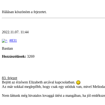
Hálásan köszönöm a fejezetet.
2022.11.07. 11:44
#831
Bastian
Hozzászólások:
3269
83. fejezet
Bejött az érzésem Elizabeth arcával kapcsolatban.
Az már sokkal meglepőbb, hogy csak egy utóduk van, mivel Melioda
Nem láttunk még hivatalos lovaggá ütést a mangában, ha jól emlékszem,