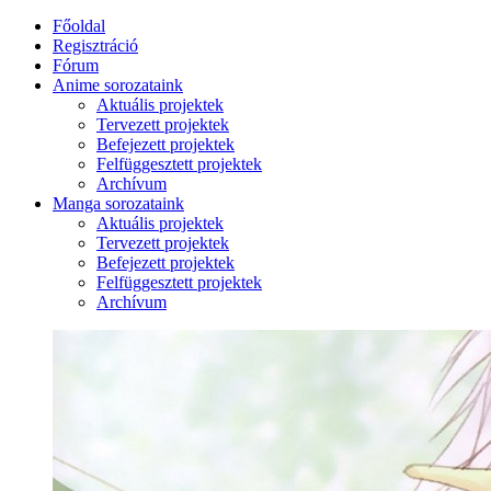
Főoldal
Regisztráció
Fórum
Anime sorozataink
Aktuális projektek
Tervezett projektek
Befejezett projektek
Felfüggesztett projektek
Archívum
Manga sorozataink
Aktuális projektek
Tervezett projektek
Befejezett projektek
Felfüggesztett projektek
Archívum