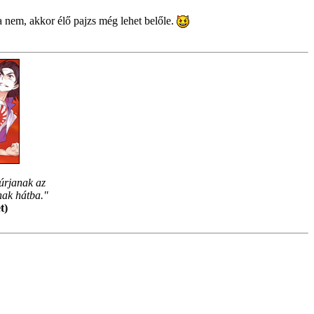
 nem, akkor élő pajzs még lehet belőle.
úrjanak az
nak hátba."
t)