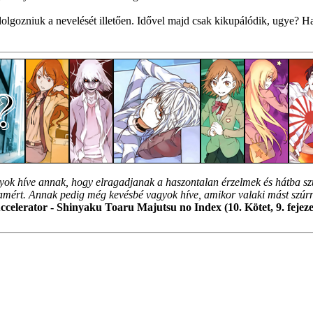
olgozniuk a nevelését illetően. Idővel majd csak kikupálódik, ugye? Ha
ok híve annak, hogy elragadjanak a haszontalan érzelmek és hátba sz
ért. Annak pedig még kevésbé vagyok híve, amikor valaki mást szúr
ccelerator - Shinyaku Toaru Majutsu no Index (10. Kötet, 9. fejeze