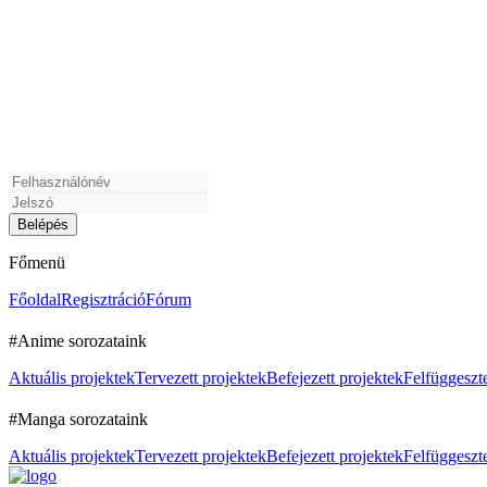
Főmenü
Főoldal
Regisztráció
Fórum
#Anime sorozataink
Aktuális projektek
Tervezett projektek
Befejezett projektek
Felfüggeszte
#Manga sorozataink
Aktuális projektek
Tervezett projektek
Befejezett projektek
Felfüggeszte