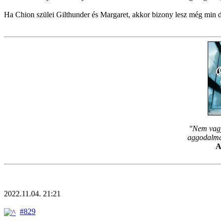
Ha Chion szülei Gilthunder és Margaret, akkor bizony lesz még min d
"Nem vagy
aggodalmam
A
2022.11.04. 21:21
#829