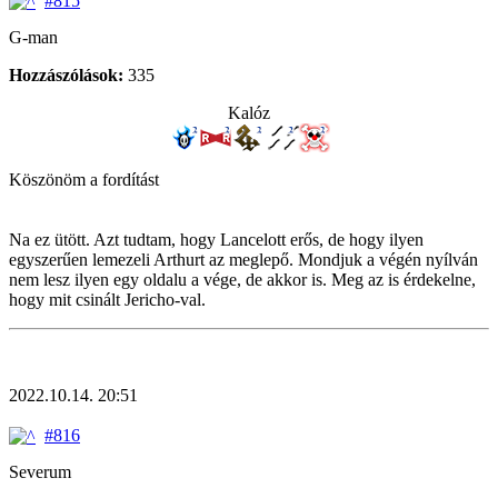
#815
G-man
Hozzászólások:
335
Kalóz
Köszönöm a fordítást
Na ez ütött. Azt tudtam, hogy Lancelott erős, de hogy ilyen
egyszerűen lemezeli Arthurt az meglepő. Mondjuk a végén nyílván
nem lesz ilyen egy oldalu a vége, de akkor is. Meg az is érdekelne,
hogy mit csinált Jericho-val.
2022.10.14. 20:51
#816
Severum