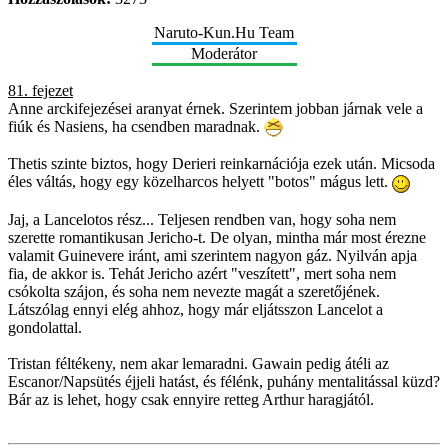
Naruto-Kun.Hu Team
Moderátor
81. fejezet
Anne arckifejezései aranyat érnek. Szerintem jobban járnak vele a
fiúk és Nasiens, ha csendben maradnak.
Thetis szinte biztos, hogy Derieri reinkarnációja ezek után. Micsoda
éles váltás, hogy egy közelharcos helyett "botos" mágus lett.
Jaj, a Lancelotos rész... Teljesen rendben van, hogy soha nem
szerette romantikusan Jericho-t. De olyan, mintha már most érezne
valamit Guinevere iránt, ami szerintem nagyon gáz. Nyilván apja
fia, de akkor is. Tehát Jericho azért "veszített", mert soha nem
csókolta szájon, és soha nem nevezte magát a szeretőjének.
Látszólag ennyi elég ahhoz, hogy már eljátsszon Lancelot a
gondolattal.
Tristan féltékeny, nem akar lemaradni. Gawain pedig átéli az
Escanor/Napsütés éjjeli hatást, és félénk, puhány mentalitással küzd?
Bár az is lehet, hogy csak ennyire retteg Arthur haragjától.