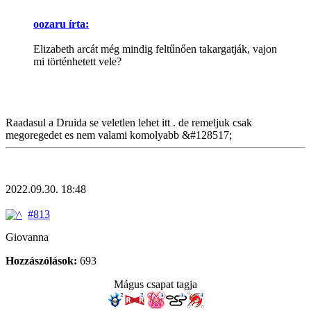
oozaru írta:
Elizabeth arcát még mindig feltűnően takargatják, vajon
mi történhetett vele?
Raadasul a Druida se veletlen lehet itt . de remeljuk csak
megoregedet es nem valami komolyabb &#128517;
2022.09.30. 18:48
#813
Giovanna
Hozzászólások:
693
Mágus csapat tagja