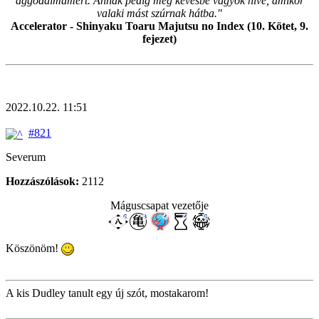
aggodalmamért. Annak pedig még kevésbé vagyok híve, amikor
valaki mást szúrnak hátba."
Accelerator - Shinyaku Toaru Majutsu no Index (10. Kötet, 9.
fejezet)
2022.10.22. 11:51
#821
Severum
Hozzászólások:
2112
Máguscsapat vezetője
Köszönöm!
A kis Dudley tanult egy új szót, mostakarom!