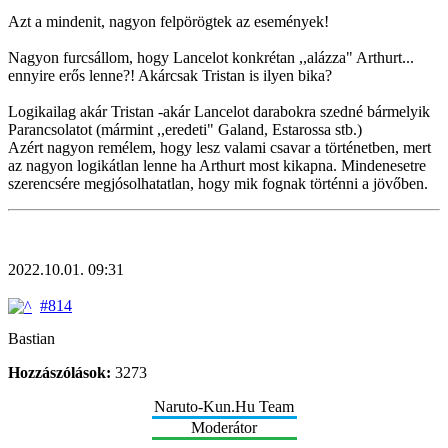
Azt a mindenit, nagyon felpörögtek az események!
Nagyon furcsállom, hogy Lancelot konkrétan ,,alázza" Arthurt...
ennyire erős lenne?! Akárcsak Tristan is ilyen bika?
Logikailag akár Tristan -akár Lancelot darabokra szedné bármelyik
Parancsolatot (mármint ,,eredeti" Galand, Estarossa stb.)
Azért nagyon remélem, hogy lesz valami csavar a történetben, mert
az nagyon logikátlan lenne ha Arthurt most kikapna. Mindenesetre
szerencsére megjósolhatatlan, hogy mik fognak történni a jövőben.
2022.10.01. 09:31
#814
Bastian
Hozzászólások:
3273
Naruto-Kun.Hu Team
Moderátor