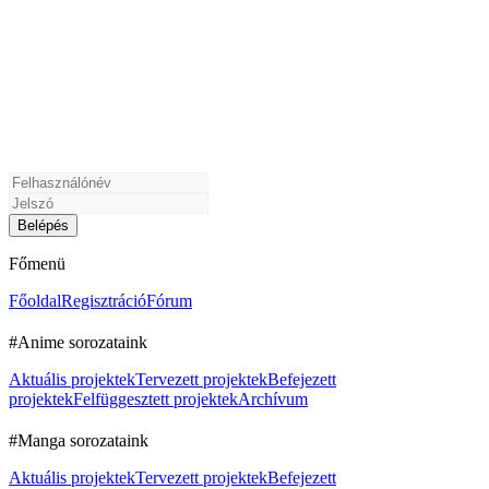
Főmenü
Főoldal
Regisztráció
Fórum
#Anime sorozataink
Aktuális projektek
Tervezett projektek
Befejezett
projektek
Felfüggesztett projektek
Archívum
#Manga sorozataink
Aktuális projektek
Tervezett projektek
Befejezett