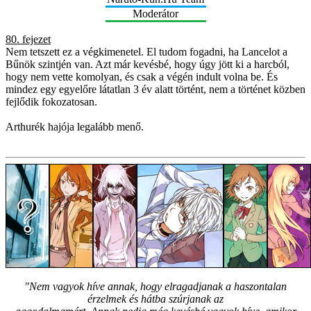
Moderátor
80. fejezet
Nem tetszett ez a végkimenetel. El tudom fogadni, ha Lancelot a
Bűnök szintjén van. Azt már kevésbé, hogy úgy jött ki a harcból,
hogy nem vette komolyan, és csak a végén indult volna be. És
mindez egy egyelőre látatlan 3 év alatt történt, nem a történet közben
fejlődik fokozatosan.
Arthurék hajója legalább menő.
"Nem vagyok híve annak, hogy elragadjanak a haszontalan
érzelmek és hátba szúrjanak az