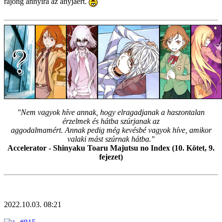
rajong annyira az anyjáért.
"Nem vagyok híve annak, hogy elragadjanak a haszontalan
érzelmek és hátba szúrjanak az
aggodalmamért. Annak pedig még kevésbé vagyok híve, amikor
valaki mást szúrnak hátba."
Accelerator - Shinyaku Toaru Majutsu no Index (10. Kötet, 9.
fejezet)
2022.10.03. 08:21