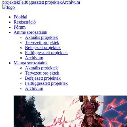
projektek
Felfüggesztett projektek
Archívum
Főoldal
Regisztráció
Fórum
Anime sorozataink
Aktuális projektek
Tervezett projektek
Befejezett projektek
Felfüggesztett projektek
Archívum
Manga sorozataink
Aktuális projektek
Tervezett projektek
Befejezett projektek
Felfüggesztett projektek
Archívum