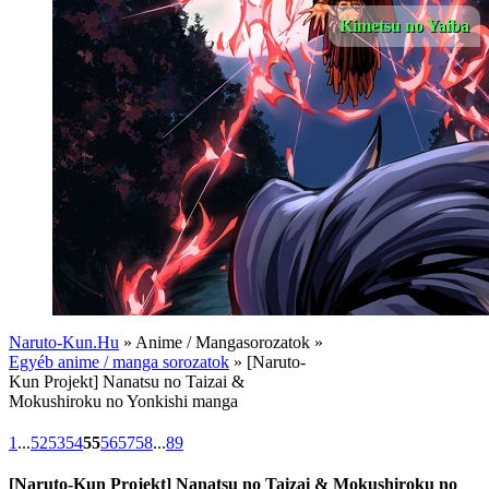
Kimetsu no Yaiba
Naruto-Kun.Hu
» Anime / Mangasorozatok »
Egyéb anime / manga sorozatok
» [Naruto-
Kun Projekt] Nanatsu no Taizai &
Mokushiroku no Yonkishi manga
1
...
52
53
54
55
56
57
58
...
89
[Naruto-Kun Projekt] Nanatsu no Taizai & Mokushiroku no