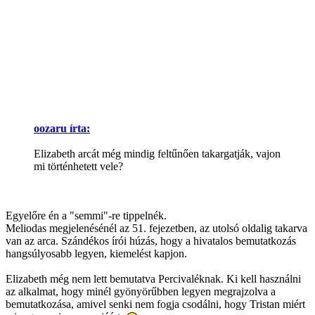
oozaru írta:
Elizabeth arcát még mindig feltűnően takargatják, vajon
mi történhetett vele?
Egyelőre én a "semmi"-re tippelnék.
Meliodas megjelenésénél az 51. fejezetben, az utolsó oldalig takarva
van az arca. Szándékos írói húzás, hogy a hivatalos bemutatkozás
hangsúlyosabb legyen, kiemelést kapjon.
Elizabeth még nem lett bemutatva Percivaléknak. Ki kell használni
az alkalmat, hogy minél gyönyörűbben legyen megrajzolva a
bemutatkozása, amivel senki nem fogja csodálni, hogy Tristan miért