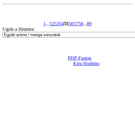
1
...
52
53
54
55
56
57
58
...
89
Ugrás a fórumra:
Powered by
PHP-Fusion
Design-t készítette:
Kiru Hoshino