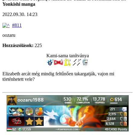
Yonkishi manga
2022.09.30. 14:23
#811
oozaru
Hozzászólások:
225
Kami-sama tanítványa
Elizabeth arcát még mindig feltűnően takargatják, vajon mi
történhetett vele?