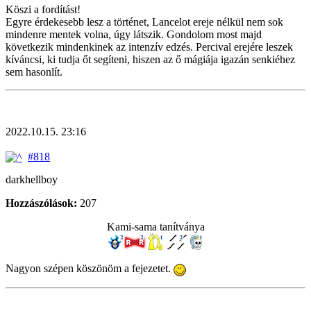
Köszi a fordítást!
Egyre érdekesebb lesz a történet, Lancelot ereje nélkül nem sok
mindenre mentek volna, úgy látszik. Gondolom most majd
következik mindenkinek az intenzív edzés. Percival erejére leszek
kíváncsi, ki tudja őt segíteni, hiszen az ő mágiája igazán senkiéhez
sem hasonlít.
2022.10.15. 23:16
#818
darkhellboy
Hozzászólások:
207
Kami-sama tanítványa
Nagyon szépen köszönöm a fejezetet.