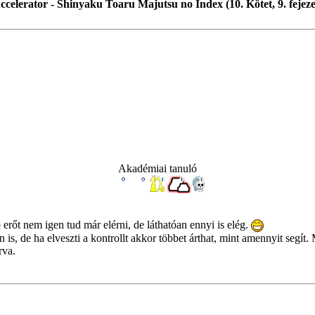
ccelerator - Shinyaku Toaru Majutsu no Index (10. Kötet, 9. fejeze
Akadémiai tanuló
rőt nem igen tud már elérni, de láthatóan ennyi is elég.
s, de ha elveszti a kontrollt akkor többet árthat, mint amennyit segít
rva.