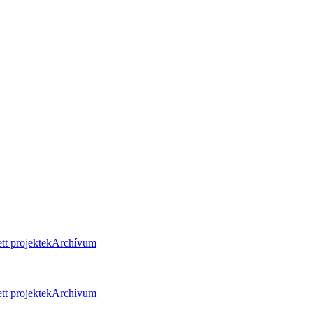
tt projektek
Archívum
tt projektek
Archívum