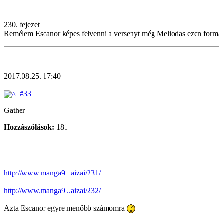
230. fejezet
Remélem Escanor képes felvenni a versenyt még Meliodas ezen formáj
2017.08.25. 17:40
#33
Gather
Hozzászólások:
181
http://www.manga9...aizai/231/
http://www.manga9...aizai/232/
Azta Escanor egyre menőbb számomra