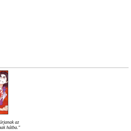
úrjanak az
nak hátba."