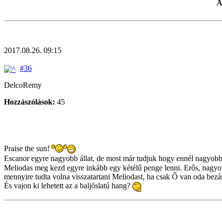
A
2017.08.26. 09:15
#36
DelcoRemy
Hozzászólások:
45
Praise the sun!
Escanor egyre nagyobb állat, de most már tudjuk hogy ennél nagyobb e
Meliodas meg kezd egyre inkább egy kétélű penge lenni. Erős, nagyon i
mennyire tudta volna visszatartani Meliodast, ha csak Ő van oda bezá
És vajon ki lehetett az a baljóslatú hang?