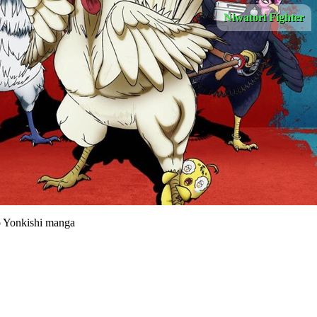
Niwatori Fighter
o Yonkishi manga