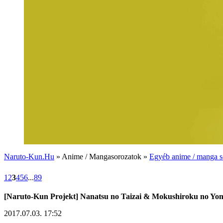
Naruto-Kun.Hu
» Anime / Mangasorozatok »
Egyéb anime / manga s
1
2
3
4
5
6
...
89
[Naruto-Kun Projekt] Nanatsu no Taizai & Mokushiroku no Yo
2017.07.03. 17:52