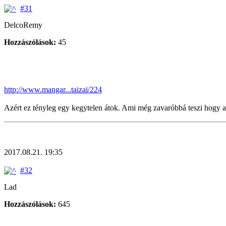
#31
DelcoRemy
Hozzászólások:
45
http://www.mangar...taizai/224
Azért ez tényleg egy kegytelen átok. Ami még zavaróbbá teszi hogy
2017.08.21. 19:35
#32
Lad
Hozzászólások:
645