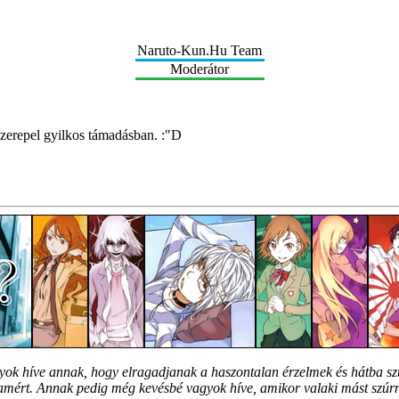
Naruto-Kun.Hu Team
Moderátor
szerepel gyilkos támadásban. :"D
ok híve annak, hogy elragadjanak a haszontalan érzelmek és hátba sz
ért. Annak pedig még kevésbé vagyok híve, amikor valaki mást szúr