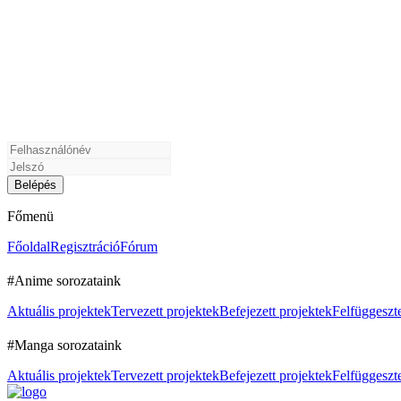
Főmenü
Főoldal
Regisztráció
Fórum
#Anime sorozataink
Aktuális projektek
Tervezett projektek
Befejezett projektek
Felfüggeszte
#Manga sorozataink
Aktuális projektek
Tervezett projektek
Befejezett projektek
Felfüggeszte