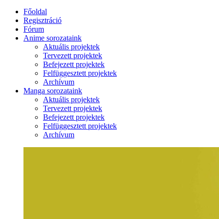
Főoldal
Regisztráció
Fórum
Anime sorozataink
Aktuális projektek
Tervezett projektek
Befejezett projektek
Felfüggesztett projektek
Archívum
Manga sorozataink
Aktuális projektek
Tervezett projektek
Befejezett projektek
Felfüggesztett projektek
Archívum