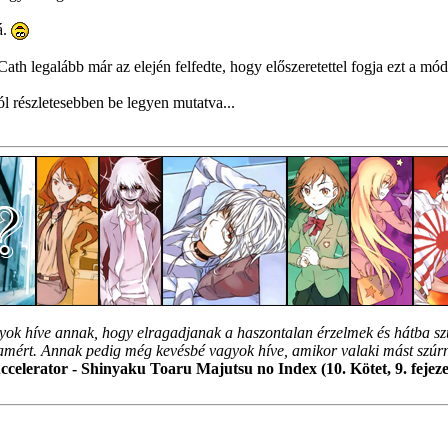
á.
ath legalább már az elején felfedte, hogy előszeretettel fogja ezt a módsz
l részletesebben be legyen mutatva...
ok híve annak, hogy elragadjanak a haszontalan érzelmek és hátba sz
ért. Annak pedig még kevésbé vagyok híve, amikor valaki mást szúr
ccelerator - Shinyaku Toaru Majutsu no Index (10. Kötet, 9. fejeze