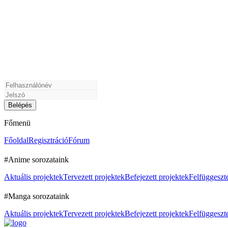
Főmenü
Főoldal
Regisztráció
Fórum
#Anime sorozataink
Aktuális projektek
Tervezett projektek
Befejezett projektek
Felfüggeszte
#Manga sorozataink
Aktuális projektek
Tervezett projektek
Befejezett projektek
Felfüggeszte