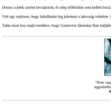
Donny a jelek szerint becsajozott, és még erőlködnie sem kellett hozz
Volt egy sejtésem, hogy hátráltatást fog jelenteni a lakosság védelme. C
Talán most lesz majd esedékes, hogy Guinevere látomása Ban haláláró
"Nem vagy
aggodalmam
A