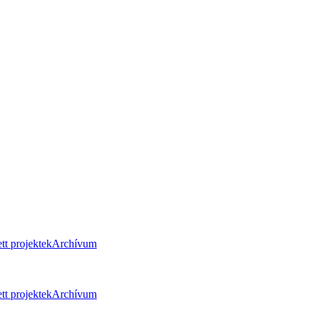
tt projektek
Archívum
tt projektek
Archívum