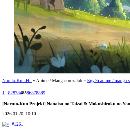
Naruto-Kun.Hu
» Anime / Mangasorozatok »
Egyéb anime / manga s
1
...
82
83
84
85
86
87
88
89
[Naruto-Kun Projekt] Nanatsu no Taizai & Mokushiroku no Yo
2026.01.20. 10:10
#1261