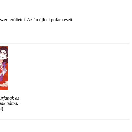
ert erőltetni. Aztán újfent pofára esett.
úrjanak az
nak hátba."
t)