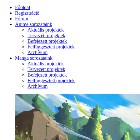
Főoldal
Regisztráció
Fórum
Anime sorozataink
Aktuális projektek
Tervezett projektek
Befejezett projektek
Felfüggesztett projektek
Archívum
Manga sorozataink
Aktuális projektek
Tervezett projektek
Befejezett projektek
Felfüggesztett projektek
Archívum