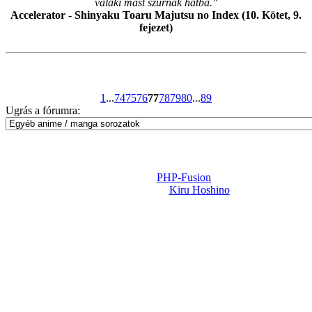
valaki mást szúrnak hátba."
Accelerator - Shinyaku Toaru Majutsu no Index (10. Kötet, 9.
fejezet)
1
...
74
75
76
77
78
79
80
...
89
Ugrás a fórumra:
Powered by
PHP-Fusion
Design-t készítette:
Kiru Hoshino