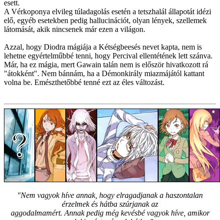
esett.
A Vérkoponya elvileg túladagolás esetén a tetszhalál állapotát idézi
elő, egyéb esetekben pedig hallucinációt, olyan lények, szellemek
látomását, akik nincsenek már ezen a világon.
Azzal, hogy Diodra mágiája a Kétségbeesés nevet kapta, nem is
lehetne egyértelműbbé tenni, hogy Percival ellentétének lett szánva.
Már, ha ez mágia, mert Gawain talán nem is először hivatkozott rá
"átokként". Nem bánnám, ha a Démonkirály miazmájától kattant
volna be. Emészthetőbbé tenné ezt az éles változást.
"Nem vagyok híve annak, hogy elragadjanak a haszontalan
érzelmek és hátba szúrjanak az
aggodalmamért. Annak pedig még kevésbé vagyok híve, amikor