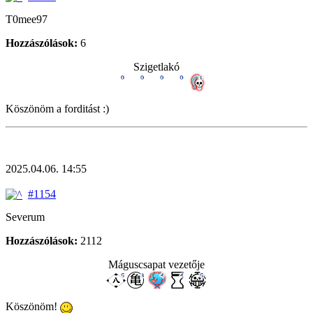
T0mee97
Hozzászólások:
6
Szigetlakó
Köszönöm a forditást :)
2025.04.06. 14:55
#1154
Severum
Hozzászólások:
2112
Máguscsapat vezetője
Köszönöm!