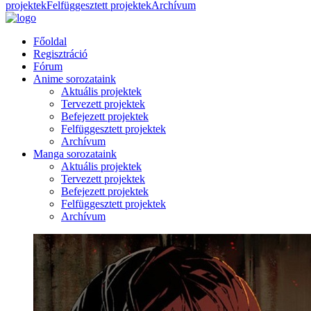
projektek
Felfüggesztett projektek
Archívum
Főoldal
Regisztráció
Fórum
Anime sorozataink
Aktuális projektek
Tervezett projektek
Befejezett projektek
Felfüggesztett projektek
Archívum
Manga sorozataink
Aktuális projektek
Tervezett projektek
Befejezett projektek
Felfüggesztett projektek
Archívum