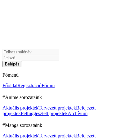
Főmenü
Főoldal
Regisztráció
Fórum
#Anime sorozataink
Aktuális projektek
Tervezett projektek
Befejezett
projektek
Felfüggesztett projektek
Archívum
#Manga sorozataink
Aktuális projektek
Tervezett projektek
Befejezett