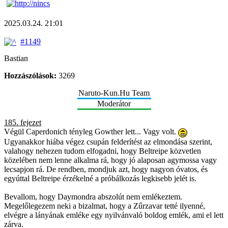
2025.03.24. 21:01
#1149
Bastian
Hozzászólások:
3269
Naruto-Kun.Hu Team
Moderátor
185. fejezet
Végül Caperdonich tényleg Gowther lett... Vagy volt.
Ugyanakkor hiába végez csupán felderítést az elmondása szerint,
valahogy nehezen tudom elfogadni, hogy Beltreipe közvetlen
közelében nem lenne alkalma rá, hogy jó alaposan agymossa vagy
lecsapjon rá. De rendben, mondjuk azt, hogy nagyon óvatos, és
egyúttal Beltreipe érzékelné a próbálkozás legkisebb jelét is.
Bevallom, hogy Daymondra abszolút nem emlékeztem.
Megelőlegezem neki a bizalmat, hogy a Zűrzavar tetté ilyenné,
elvégre a lányának emléke egy nyilvánvaló boldog emlék, ami el lett
zárva.