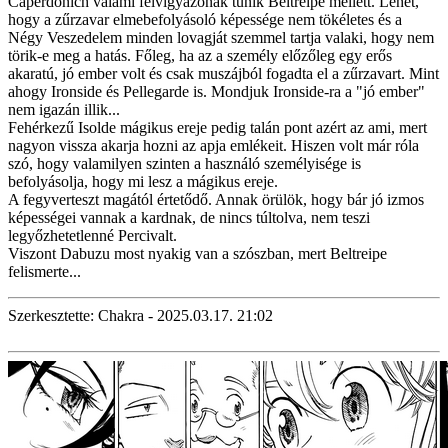
Caperdonich valami felvigyázónak tűnik Beltreipe mellett. Lehet,
hogy a zűrzavar elmebefolyásoló képessége nem tökéletes és a
Négy Veszedelem minden lovagját szemmel tartja valaki, hogy nem
törik-e meg a hatás. Főleg, ha az a személy előzőleg egy erős
akaratú, jó ember volt és csak muszájból fogadta el a zűrzavart. Mint
ahogy Ironside és Pellegarde is. Mondjuk Ironside-ra a "jó ember"
nem igazán illik...
Fehérkezű Isolde mágikus ereje pedig talán pont azért az ami, mert
nagyon vissza akarja hozni az apja emlékeit. Hiszen volt már róla
szó, hogy valamilyen szinten a használó személyisége is
befolyásolja, hogy mi lesz a mágikus ereje.
A fegyverteszt magától értetődő. Annak örülök, hogy bár jó izmos
képességei vannak a kardnak, de nincs túltolva, nem teszi
legyőzhetetlenné Percivalt.
Viszont Dabuzu most nyakig van a szószban, mert Beltreipe
felismerte...
Szerkesztette: Chakra - 2025.03.17. 21:02