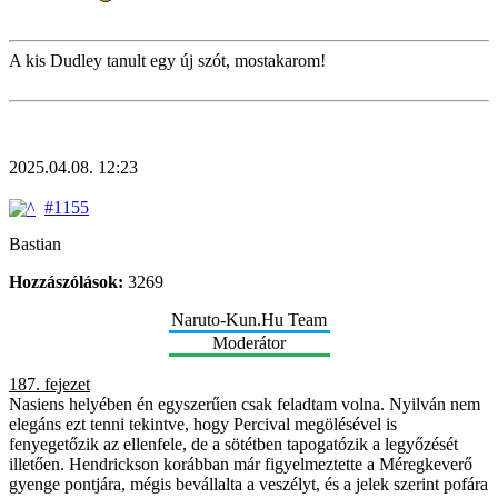
A kis Dudley tanult egy új szót, mostakarom!
2025.04.08. 12:23
#1155
Bastian
Hozzászólások:
3269
Naruto-Kun.Hu Team
Moderátor
187. fejezet
Nasiens helyében én egyszerűen csak feladtam volna. Nyilván nem
elegáns ezt tenni tekintve, hogy Percival megölésével is
fenyegetőzik az ellenfele, de a sötétben tapogatózik a legyőzését
illetően. Hendrickson korábban már figyelmeztette a Méregkeverő
gyenge pontjára, mégis bevállalta a veszélyt, és a jelek szerint pofára