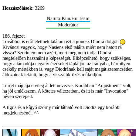
Hozzászólások:
3269
Naruto-Kun.Hu Team
Moderátor
186. fejezet
Továbbra is erőltetettnek találom ezt a gonosz Diodra dolgot.
Kíváncsi vagyok, hogy Nasiens első találta miért nem hatott rá
vissza? Szerintem nem azért, mert még nem tudja Diodra
megfelelően használni a képességét. Elképzelhető, hogy szükséges,
hogy a támadója negatív érzéseket tápláljon az irányába, bármilyen
csekély mértékben is, vagy Diodrának kell saját magát szerencsétlen
áldozatnak tekinti, hogy a visszatükrözés működjön.
Turret mágiája elvileg át lett nevezve. Korábban "Adjustment" volt,
ha jól emlékszem. A kötetes változatban, és itt is már "Invocation"
néven szerepelt.
A tigris és a kígyó szörny már látható volt Diodra egy korábbi
megjelenésénél. ^^