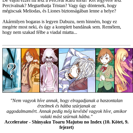
De vajon ezzel mi lesz a Percival Kard sorsa? Két fegyvere lesz
Percivalnak? Megtarthatja Tristan? Vagy úgy döntenek, hogy
mégiscsak Meliodas, és Liones biztonságában lenne a helye?
Akármilyen bogaras is legyen Dabuzu, nem hinném, hogy ez
megérte most neki, és úgy a komplett bandának sem. Remélem,
hogy nem szakad félbe a viadal miatta...
"Nem vagyok híve annak, hogy elragadjanak a haszontalan
érzelmek és hátba szúrjanak az
aggodalmamért. Annak pedig még kevésbé vagyok híve, amikor
valaki mást szúrnak hátba."
Accelerator - Shinyaku Toaru Majutsu no Index (10. Kötet, 9.
fejezet)