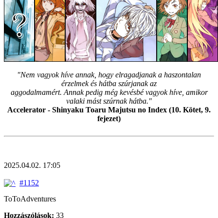
"Nem vagyok híve annak, hogy elragadjanak a haszontalan
érzelmek és hátba szúrjanak az
aggodalmamért. Annak pedig még kevésbé vagyok híve, amikor
valaki mást szúrnak hátba."
Accelerator - Shinyaku Toaru Majutsu no Index (10. Kötet, 9.
fejezet)
2025.04.02. 17:05
#1152
ToToAdventures
Hozzászólások:
33