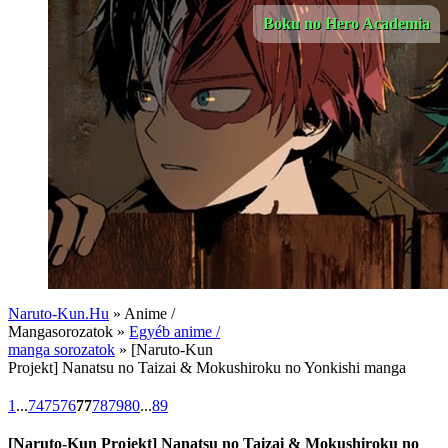
Boku no Hero Academia
Naruto-Kun.Hu
» Anime /
Mangasorozatok »
Egyéb anime /
manga sorozatok
» [Naruto-Kun
Projekt] Nanatsu no Taizai & Mokushiroku no Yonkishi manga
1
...
74
75
76
77
78
79
80
...
89
[Naruto-Kun Projekt] Nanatsu no Taizai & Mokushiroku no