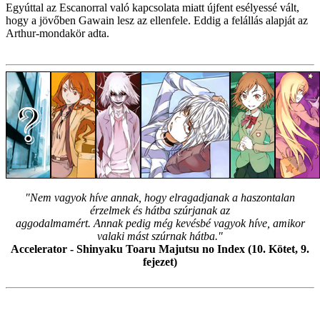
Egyúttal az Escanorral való kapcsolata miatt újfent esélyessé vált,
hogy a jövőben Gawain lesz az ellenfele. Eddig a felállás alapját az
Arthur-mondakör adta.
"Nem vagyok híve annak, hogy elragadjanak a haszontalan
érzelmek és hátba szúrjanak az
aggodalmamért. Annak pedig még kevésbé vagyok híve, amikor
valaki mást szúrnak hátba."
Accelerator - Shinyaku Toaru Majutsu no Index (10. Kötet, 9.
fejezet)