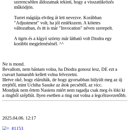
szerencsétlen áldozatnak tekinti, hogy a visszatükrözés
működjön.
Turret mágiája elvileg át lett nevezve. Korábban
"Adjustment" volt, ha jól emlékszem. A kötetes
változatban, és itt is már "Invocation" néven szerepelt.
A tigris és a kígyó szörny már látható volt Diodra egy
korábbi megjelenésénél. ^^
Ne is mond.
Bevallom, nem bántam volna, ha Diodra gonosz lesz, DE ezt a
csavart hamarabb kellett volna felvezetni.
Illetve oké, hogy elárulták, de hogy gyorsabban hülyült meg az új
erejétől, mint Uchiha Sasuke az átok pecséttől, az vicc.
Mondjuk nem értem Nasiens miért nem ragadja csak meg és löki ki
a ringből szépfiút. Ilyen esetben a ring out volna a legcélravezetőbb.
2025.04.06. 12:17
#1153