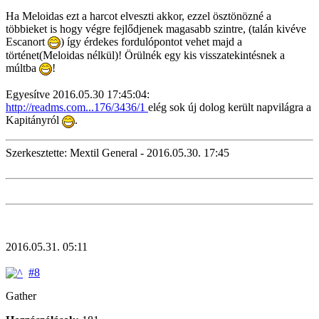
Ha Meloidas ezt a harcot elveszti akkor, ezzel ösztönözné a
többieket is hogy végre fejlődjenek magasabb szintre, (talán kivéve
Escanort
) így érdekes fordulópontot vehet majd a
történet(Meloidas nélkül)! Örülnék egy kis visszatekintésnek a
múltba
!
Egyesítve 2016.05.30 17:45:04:
http://readms.com...176/3436/1
elég sok új dolog került napvilágra a
Kapitányról
.
Szerkesztette: Mextil General - 2016.05.30. 17:45
2016.05.31. 05:11
#8
Gather