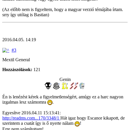
(Az előbb nem is figyeltem, hogy a magyar verzió témájába írtam.
srry így utólag is Bastian)
2016.04.05. 14:19
#3
Mextil General
Hozzászólások:
121
Genin
Én is lenézést kérek a figyelmetlenségért, amúgy ez a harc nagyon
izgalmas lesz számomra
.
Egyesítve 2016.04.11 15:13:41:
http://readms.com...170/3348/1
Hát igaz hogy Escanor kikapott, de
szerintem a csatát így is ő nyerte nálam
!
Erre nem számítottam!