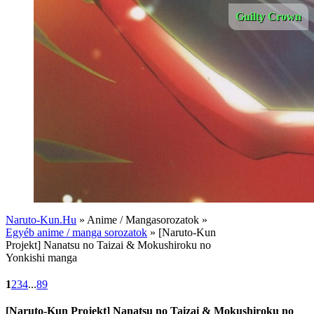
Guilty Crown
Naruto-Kun.Hu
» Anime / Mangasorozatok »
Egyéb anime / manga sorozatok
» [Naruto-Kun
Projekt] Nanatsu no Taizai & Mokushiroku no
Yonkishi manga
1
2
3
4
...
89
[Naruto-Kun Projekt] Nanatsu no Taizai & Mokushiroku no