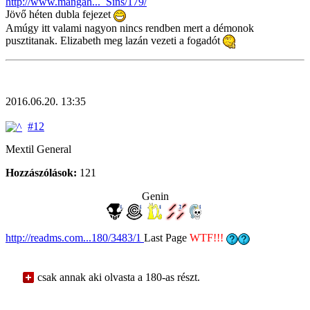
http://www.mangah..._Sins/179/
Jövő héten dubla fejezet
Amúgy itt valami nagyon nincs rendben mert a démonok
pusztitanak. Elizabeth meg lazán vezeti a fogadót
2016.06.20. 13:35
#12
Mextil General
Hozzászólások:
121
Genin
http://readms.com...180/3483/1
Last Page
WTF!!!
csak annak aki olvasta a 180-as részt.