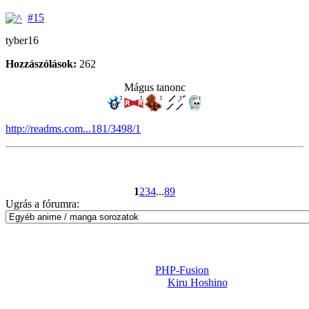
#15
tyber16
Hozzászólások:
262
Mágus tanonc
http://readms.com...181/3498/1
1
2
3
4
...
89
Ugrás a fórumra:
Powered by
PHP-Fusion
Design-t készítette:
Kiru Hoshino