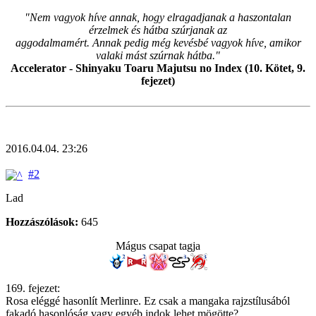
"Nem vagyok híve annak, hogy elragadjanak a haszontalan
érzelmek és hátba szúrjanak az
aggodalmamért. Annak pedig még kevésbé vagyok híve, amikor
valaki mást szúrnak hátba."
Accelerator - Shinyaku Toaru Majutsu no Index (10. Kötet, 9.
fejezet)
2016.04.04. 23:26
#2
Lad
Hozzászólások:
645
Mágus csapat tagja
169. fejezet:
Rosa eléggé hasonlít Merlinre. Ez csak a mangaka rajzstílusából
fakadó hasonlóság vagy egyéb indok lehet mögötte?