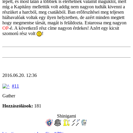
lépett, és most talán a többiek is elérhetnek valamit maguktól, mert
míg a Kapitány mellettük volt addig nem nagyon tudták kivenni a
részüket a harcból, meg csatákból. Ban erőfeszítései meg teljesen
hiábavalóak voltak egy ilyen helyzetben, de azért minden megtett
hogy megmentse társát, magát is feláldozta. Estarossa meg nagyon
OP
-é. A következő rész címe nagyon érdekes! Azért egy kicsit
szomorú rész volt
!
2016.06.20. 12:36
#11
Gather
Hozzászólások:
181
Shinigami