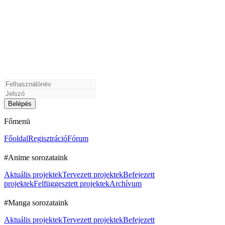
Főmenü
Főoldal
Regisztráció
Fórum
#Anime sorozataink
Aktuális projektek
Tervezett projektek
Befejezett
projektek
Felfüggesztett projektek
Archívum
#Manga sorozataink
Aktuális projektek
Tervezett projektek
Befejezett