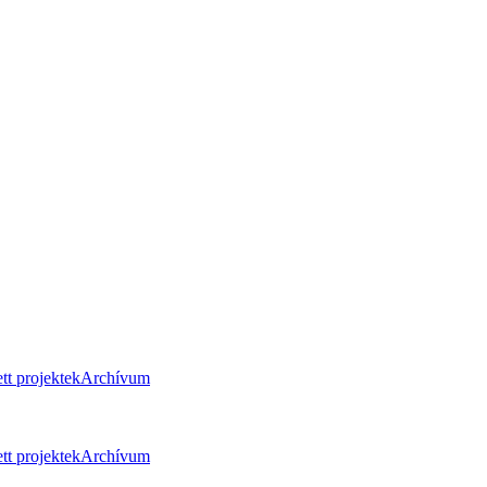
tt projektek
Archívum
tt projektek
Archívum