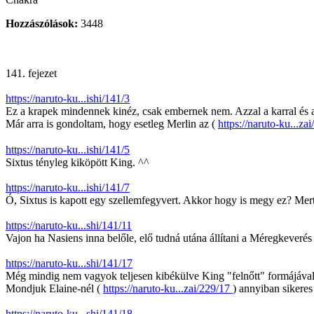
Hozzászólások:
3448
141. fejezet
https://naruto-ku...ishi/141/3
Ez a krapek mindennek kinéz, csak embernek nem. Azzal a karral és a k
Már arra is gondoltam, hogy esetleg Merlin az (
https://naruto-ku...za
https://naruto-ku...ishi/141/5
Sixtus tényleg kiköpött King. ^^
https://naruto-ku...ishi/141/7
Ó, Sixtus is kapott egy szellemfegyvert. Akkor hogy is megy ez? Mer
https://naruto-ku...shi/141/11
Vajon ha Nasiens inna belőle, elő tudná utána állítani a Méregkeverés
https://naruto-ku...shi/141/17
Még mindig nem vagyok teljesen kibékülve King "felnőtt" formájával. 
Mondjuk Elaine-nél (
https://naruto-ku...zai/229/17
) annyiban sikeres
https://naruto-ku...shi/141/18