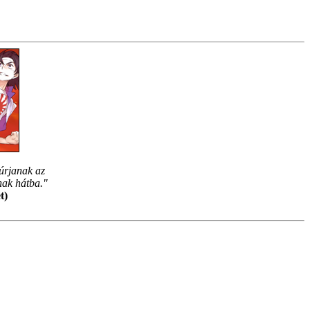
úrjanak az
nak hátba."
t)