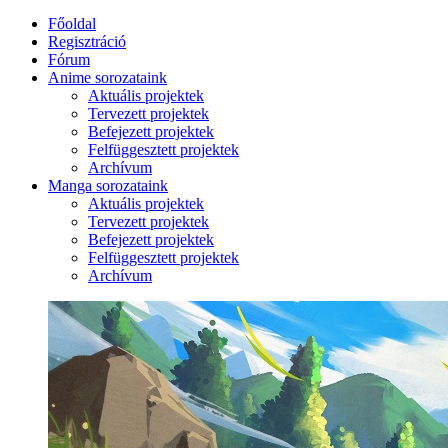
Főoldal
Regisztráció
Fórum
Anime sorozataink
Aktuális projektek
Tervezett projektek
Befejezett projektek
Felfüggesztett projektek
Archívum
Manga sorozataink
Aktuális projektek
Tervezett projektek
Befejezett projektek
Felfüggesztett projektek
Archívum