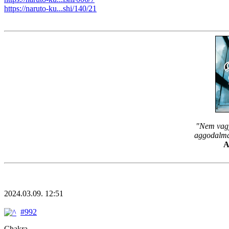
https://naruto-ku...shi/140/21
"Nem vagy
aggodalmam
A
2024.03.09. 12:51
#992
Chakra