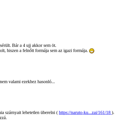
érült. Bár a 4 ujj akkor sem öt.
volt, hiszen a felnőtt formája sem az igazi formája.
anem valami ezekhez hasonló...
a szárnyait lehetetlen überelni (
https://naruto-ku...zai/161/18
).
zzá.