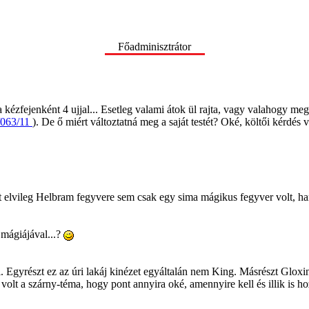
Főadminisztrátor
ézfejenként 4 ujjal... Esetleg valami átok ül rajta, vagy valahogy megs
i/063/11
). De ő miért változtatná meg a saját testét? Oké, költői kérdés 
t elvileg Helbram fegyvere sem csak egy sima mágikus fegyver volt, h
 mágiájával...?
Egyrészt ez az úri lakáj kinézet egyáltalán nem King. Másrészt Gloxini
 volt a szárny-téma, hogy pont annyira oké, amennyire kell és illik is ho