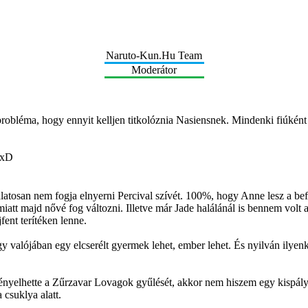
Naruto-Kun.Hu Team
Moderátor
léma, hogy ennyit kelljen titkolóznia Nasiensnek. Mindenki fiúként ke
 xD
álatosan nem fogja elnyerni Percival szívét. 100%, hogy Anne lesz a b
att majd nővé fog változni. Illetve már Jade halálánál is bennem volt 
fent terítéken lenne.
ogy valójában egy elcserélt gyermek lehet, ember lehet. És nyilván ilyen
nyelhette a Zűrzavar Lovagok gyűlését, akkor nem hiszem egy kispályás
 csuklya alatt.