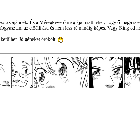
esz az ajándék. És a Méregkeverő mágiája miatt lehet, hogy ő maga is e
ogyasztani az előállítása és nem lesz rá mindig képes. Vagy King ad nek
ikerülhet. Jó géneket örökölt.