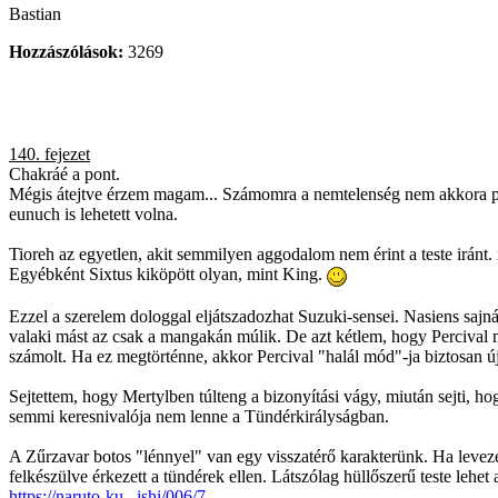
Bastian
Hozzászólások:
3269
140. fejezet
Chakráé a pont.
Mégis átejtve érzem magam... Számomra a nemtelenség nem akkora prob
eunuch is lehetett volna.
Tioreh az egyetlen, akit semmilyen aggodalom nem érint a teste iránt.
Egyébként Sixtus kiköpött olyan, mint King.
Ezzel a szerelem dologgal eljátszadozhat Suzuki-sensei. Nasiens sajn
valaki mást az csak a mangakán múlik. De azt kétlem, hogy Percival mi
számolt. Ha ez megtörténne, akkor Percival "halál mód"-ja biztosan új
Sejtettem, hogy Mertylben túlteng a bizonyítási vágy, miután sejti, h
semmi keresnivalója nem lenne a Tündérkirályságban.
A Zűrzavar botos "lénnyel" van egy visszatérő karakterünk. Ha levezé
felkészülve érkezett a tündérek ellen. Látszólag hüllőszerű teste lehet a
https://naruto-ku...ishi/006/7