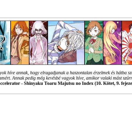
ok híve annak, hogy elragadjanak a haszontalan érzelmek és hátba sz
ért. Annak pedig még kevésbé vagyok híve, amikor valaki mást szúr
ccelerator - Shinyaku Toaru Majutsu no Index (10. Kötet, 9. fejeze