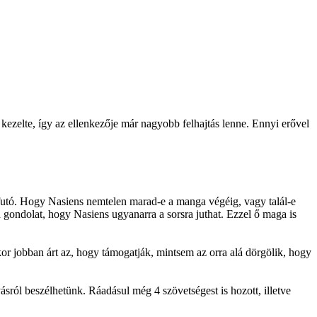
zelte, így az ellenkezője már nagyobb felhajtás lenne. Ennyi erővel
efutó. Hogy Nasiens nemtelen marad-e a manga végéig, vagy talál-e
a gondolat, hogy Nasiens ugyanarra a sorsra juthat. Ezzel ő maga is
kor jobban árt az, hogy támogatják, mintsem az orra alá dörgölik, hogy
ról beszélhetünk. Ráadásul még 4 szövetségest is hozott, illetve