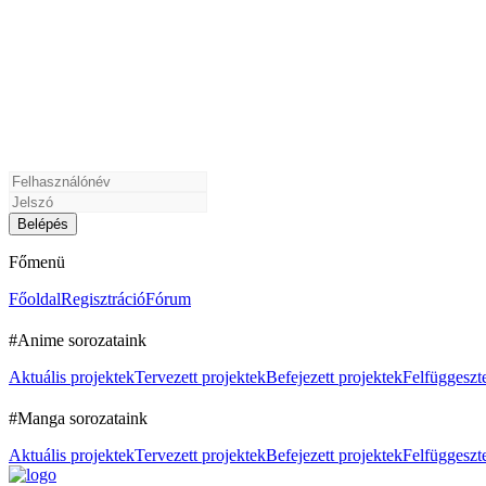
Főmenü
Főoldal
Regisztráció
Fórum
#Anime sorozataink
Aktuális projektek
Tervezett projektek
Befejezett projektek
Felfüggeszte
#Manga sorozataink
Aktuális projektek
Tervezett projektek
Befejezett projektek
Felfüggeszte