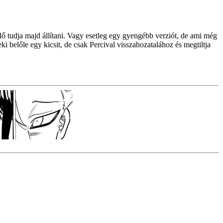
lő tudja majd állítani. Vagy esetleg egy gyengébb verziót, de ami még
i belőle egy kicsit, de csak Percival visszahozatalához és megtiltja