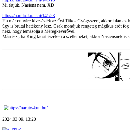
Mi értjük, Nasiens nem. XD
https://naruto-ku...shi/141/23
Ha már ennyire kivesézték az Ősi Titkos Gyógyszert, akkor talán az l
úgy is brutál hatékony lesz. Csak mondjuk rengeteg mágikus erőt fog f
neki, hogy lemásolja a Méregkeverővel.
Másrészt, ha King kicsit érzékeli a szellemeket, akkor Nasiensnek is s
2024.03.09. 13:20
#993