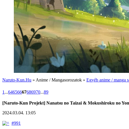
Naruto-Kun.Hu
» Anime / Mangasorozatok »
Egyéb anime / manga s
1
...
64
65
66
67
68
69
70
...
89
[Naruto-Kun Projekt] Nanatsu no Taizai & Mokushiroku no Yo
2024.03.04. 13:05
#991