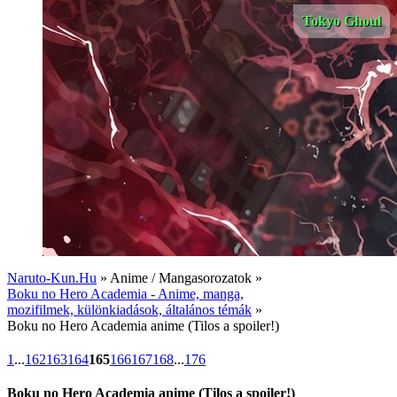
Tokyo Ghoul
Naruto-Kun.Hu
» Anime / Mangasorozatok »
Boku no Hero Academia - Anime, manga,
mozifilmek, különkiadások, általános témák
»
Boku no Hero Academia anime (Tilos a spoiler!)
1
...
162
163
164
165
166
167
168
...
176
Boku no Hero Academia anime (Tilos a spoiler!)