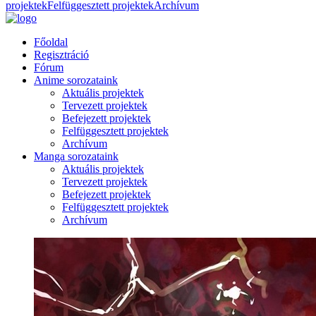
projektek
Felfüggesztett projektek
Archívum
Főoldal
Regisztráció
Fórum
Anime sorozataink
Aktuális projektek
Tervezett projektek
Befejezett projektek
Felfüggesztett projektek
Archívum
Manga sorozataink
Aktuális projektek
Tervezett projektek
Befejezett projektek
Felfüggesztett projektek
Archívum