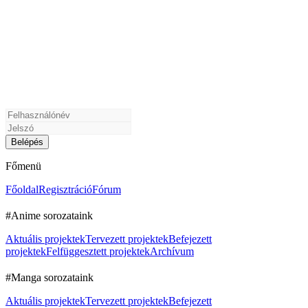
Főmenü
Főoldal
Regisztráció
Fórum
#Anime sorozataink
Aktuális projektek
Tervezett projektek
Befejezett
projektek
Felfüggesztett projektek
Archívum
#Manga sorozataink
Aktuális projektek
Tervezett projektek
Befejezett