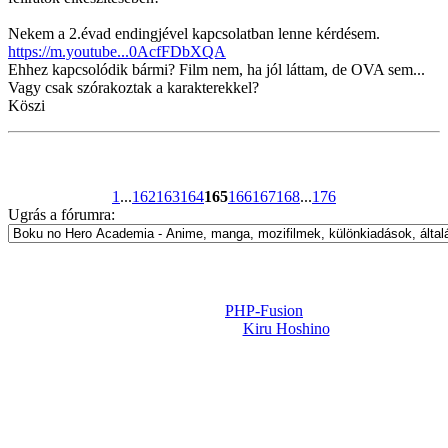
Nekem a 2.évad endingjével kapcsolatban lenne kérdésem.
https://m.youtube...0AcfFDbXQA
Ehhez kapcsolódik bármi? Film nem, ha jól láttam, de OVA sem...
Vagy csak szórakoztak a karakterekkel?
Köszi
1
...
162
163
164
165
166
167
168
...
176
Ugrás a fórumra:
Powered by
PHP-Fusion
Design-t készítette:
Kiru Hoshino