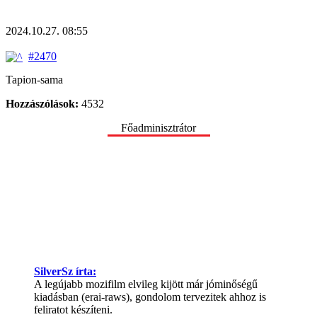
2024.10.27. 08:55
#2470
Tapion-sama
Hozzászólások:
4532
Főadminisztrátor
SilverSz írta:
A legújabb mozifilm elvileg kijött már jóminőségű
kiadásban (erai-raws), gondolom tervezitek ahhoz is
feliratot készíteni.