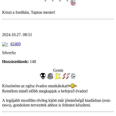
Köszi a fordítást, Tapion mester!
2024.10.27. 08:51
#2469
SilverSz
Hozzászólások:
148
Genin
Köszönöm az egész évados munkátokat!
Remélem minél előbb megkapjuk a befejező évadot!
A legújabb mozifilm elvileg kijött már jóminőségű kiadásban (erai-
raws), gondolom tervezitek ahhoz is feliratot készíteni.