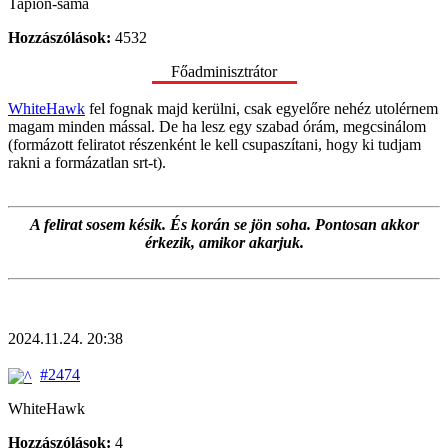
Tapion-sama
Hozzászólások:
4532
Főadminisztrátor
WhiteHawk
fel fognak majd kerülni, csak egyelőre nehéz utolérnem
magam minden mással. De ha lesz egy szabad órám, megcsinálom
(formázott feliratot részenként le kell csupaszítani, hogy ki tudjam
rakni a formázatlan srt-t).
A felirat sosem késik. És korán se jön soha. Pontosan akkor
érkezik, amikor akarjuk.
2024.11.24. 20:38
#2474
WhiteHawk
Hozzászólások:
4