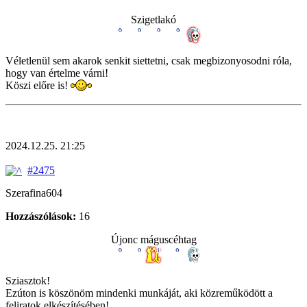
Szigetlakó
Véletlenül sem akarok senkit siettetni, csak megbizonyosodni róla,
hogy van értelme várni!
Köszi előre is!
2024.12.25. 21:25
#2475
Szerafina604
Hozzászólások:
16
Újonc máguscéhtag
Sziasztok!
Ezúton is köszönöm mindenki munkáját, aki közreműködött a
feliratok elkészítésében!