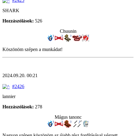
#2425
SHARK
Hozzászólások:
526
Chuunin
Köszönöm szépen a munkádat!
2024.09.20. 00:21
#2426
lannier
Hozzászólások:
278
Mágus tanonc
Nagyon szépen köszönöm az újabb rész fordításával végzett