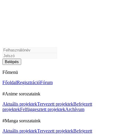
Főmenü
Főoldal
Regisztráció
Fórum
#Anime sorozataink
Aktuális projektek
Tervezett projektek
Befejezett
projektek
Felfüggesztett projektek
Archívum
#Manga sorozataink
Aktuális projektek
Tervezett projektek
Befejezett