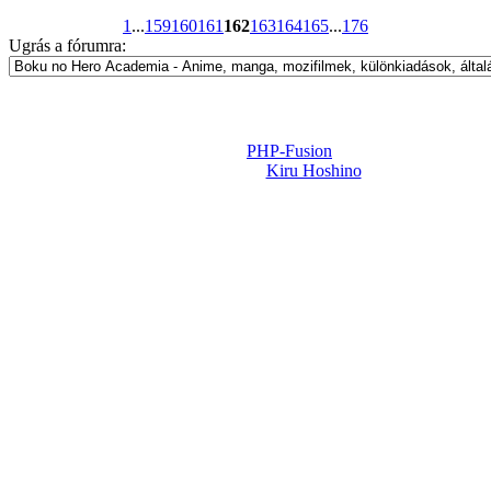
1
...
159
160
161
162
163
164
165
...
176
Ugrás a fórumra:
Powered by
PHP-Fusion
Design-t készítette:
Kiru Hoshino