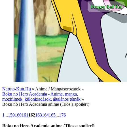
Dragon Ball Kai
Naruto-Kun.Hu
» Anime / Mangasorozatok »
Boku no Hero Academia - Anime, manga,
mozifilmek, különkiadások, általános témák
»
Boku no Hero Academia anime (Tilos a spoiler!)
1
...
159
160
161
162
163
164
165
...
176
Boku no Hero Academia anime (Tilos a spoiler!)