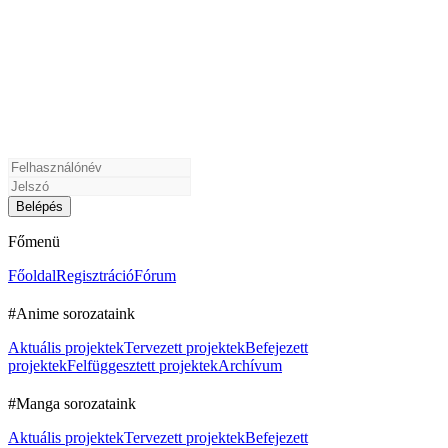
Főmenü
Főoldal
Regisztráció
Fórum
#Anime sorozataink
Aktuális projektek
Tervezett projektek
Befejezett
projektek
Felfüggesztett projektek
Archívum
#Manga sorozataink
Aktuális projektek
Tervezett projektek
Befejezett