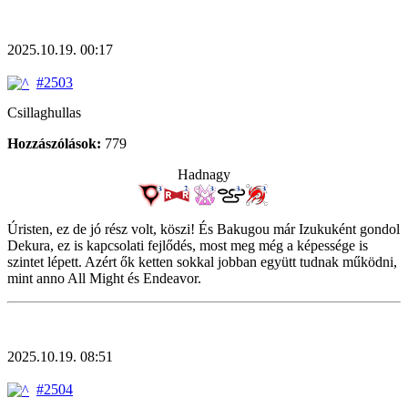
2025.10.19. 00:17
#2503
Csillaghullas
Hozzászólások:
779
Hadnagy
Úristen, ez de jó rész volt, köszi! És Bakugou már Izukuként gondol
Dekura, ez is kapcsolati fejlődés, most meg még a képessége is
szintet lépett. Azért ők ketten sokkal jobban együtt tudnak működni,
mint anno All Might és Endeavor.
2025.10.19. 08:51
#2504