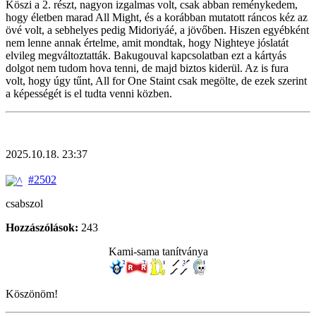
Köszi a 2. részt, nagyon izgalmas volt, csak abban reménykedem,
hogy életben marad All Might, és a korábban mutatott ráncos kéz az
övé volt, a sebhelyes pedig Midoriyáé, a jövőben. Hiszen egyébként
nem lenne annak értelme, amit mondtak, hogy Nighteye jóslatát
elvileg megváltoztatták. Bakugouval kapcsolatban ezt a kártyás
dolgot nem tudom hova tenni, de majd biztos kiderül. Az is fura
volt, hogy úgy tűnt, All for One Staint csak megölte, de ezek szerint
a képességét is el tudta venni közben.
2025.10.18. 23:37
#2502
csabszol
Hozzászólások:
243
Kami-sama tanítványa
Köszönöm!