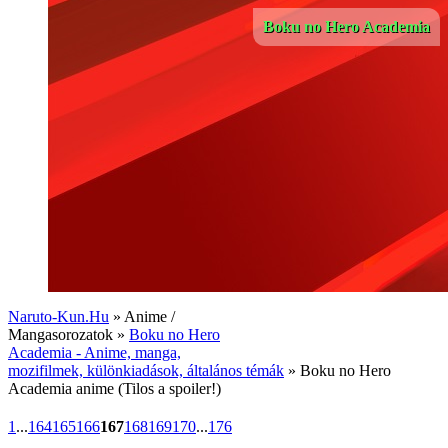
Boku no Hero Academia
Naruto-Kun.Hu
» Anime /
Mangasorozatok »
Boku no Hero
Academia - Anime, manga,
mozifilmek, különkiadások, általános témák
» Boku no Hero
Academia anime (Tilos a spoiler!)
1
...
164
165
166
167
168
169
170
...
176