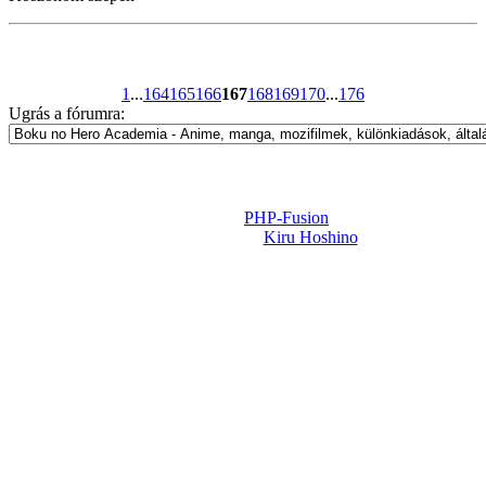
1
...
164
165
166
167
168
169
170
...
176
Ugrás a fórumra:
Powered by
PHP-Fusion
Design-t készítette:
Kiru Hoshino