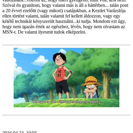
Szóval én gyanítom, hogy valami más is áll a háttérben... talán pont
a 20 évvel ezelőtti (vagy mikori) csatájukban, a Kezdet Varázslója
ellen történt valami, talán valamit fel kellett áldozzon, vagy egy
kétélű technikát kényszerült használni...ki tudja. Mondom ezt úgy,
hogy nem igazán értek az egészhez, lévén, hogy nem olvastam az
MSN-t. De valami ilyesmit tudok elképzelni.
2016.04.24. 10:56