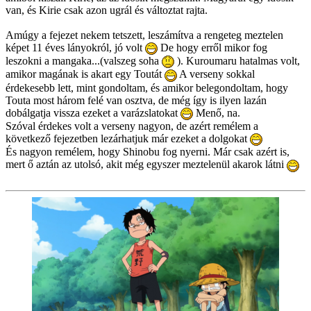
van, és Kirie csak azon ugrál és változtat rajta.
Amúgy a fejezet nekem tetszett, leszámítva a rengeteg meztelen
képet 11 éves lányokról, jó volt
De hogy erről mikor fog
leszokni a mangaka...(valszeg soha
). Kuroumaru hatalmas volt,
amikor magának is akart egy Toutát
A verseny sokkal
érdekesebb lett, mint gondoltam, és amikor belegondoltam, hogy
Touta most három felé van osztva, de még így is ilyen lazán
dobálgatja vissza ezeket a varázslatokat
Menő, na.
Szóval érdekes volt a verseny nagyon, de azért remélem a
következő fejezetben lezárhatjuk már ezeket a dolgokat
És nagyon remélem, hogy Shinobu fog nyerni. Már csak azért is,
mert ő aztán az utolsó, akit még egyszer meztelenül akarok látni