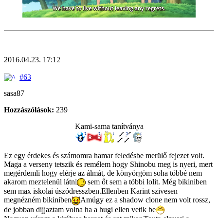
2016.04.23. 17:12
#63
sasa87
Hozzászólások:
239
Kami-sama tanítványa
Ez egy érdekes és számomra hamar feledésbe merülő fejezet volt.
Maga a verseny tetszik és remélem hogy Shinobu meg is nyeri, mert
megérdemli hogy elérje az álmát, de könyörgöm soha többé nem
akarom meztelenül látni
sem őt sem a többi lolit. Még bikiniben
sem max iskolai úszódresszben.Ellenben Karint szivesen
megnézném bikiniben
Amúgy ez a shadow clone nem volt rossz,
de jobban dijjaztam volna ha a hugi ellen vetik be