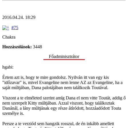
2016.04.24. 18:29
#75
Chakra
Hozzászólások:
3448
Főadminisztrátor
hgabi:
Értem azt is, hogy te mire gondolsz. Nyilván itt van egy kis
"időzavar" is, mivel Evangeline nem lenne AZ az Evangeline, ha a
saját múltjában, Dana palotájában nem találkozik Toutával.
Viszont a te elméleted szerint amíg Dana el nem vitte Toutát, addig ő
nem szerepelt Kitty múltjában. Azzal viszont, hogy találkoztak
Danánál, a lány múltjának egy része átíródott, hozzáadódott Touta
személye is.
Persze a te verziód sem hangzik rosszul, de én inkább amellett