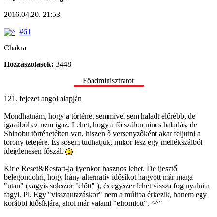
2016.04.20. 21:53
#61
Chakra
Hozzászólások:
3448
Főadminisztrátor
121. fejezet angol alapján
Mondhatnám, hogy a történet semmivel sem haladt előrébb, de
igazából ez nem igaz. Lehet, hogy a fő szálon nincs haladás, de
Shinobu történetében van, hiszen ő versenyzőként akar feljutni a
torony tetejére. És sosem tudhatjuk, mikor lesz egy mellékszálból
ideiglenesen főszál.
Kirie Reset&Restart-ja ilyenkor hasznos lehet. De ijesztő
belegondolni, hogy hány alternatív idősíkot hagyott már maga
"után" (vagyis sokszor "előtt" ), és egyszer lehet vissza fog nyalni a
fagyi. Pl. Egy "visszautazáskor" nem a múltba érkezik, hanem egy
korábbi idősíkjára, ahol már valami "elromlott". ^^"