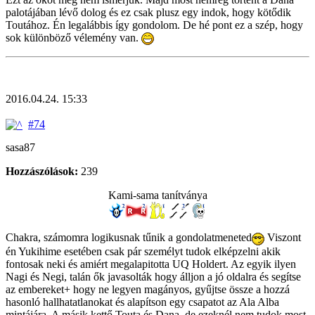
palotájában lévő dolog és ez csak plusz egy indok, hogy kötődik
Toutához. Én legalábbis így gondolom. De hé pont ez a szép, hogy
sok különböző vélemény van.
2016.04.24. 15:33
#74
sasa87
Hozzászólások:
239
Kami-sama tanítványa
Chakra, számomra logikusnak tűnik a gondolatmeneted
Viszont
én Yukihime esetében csak pár személyt tudok elképzelni akik
fontosak neki és amiért megalapitotta UQ Holdert. Az egyik ilyen
Nagi és Negi, talán ők javasolták hogy álljon a jó oldalra és segítse
az embereket+ hogy ne legyen magányos, gyűjtse össze a hozzá
hasonló hallhatatlanokat és alapítson egy csapatot az Ala Alba
mintájára. A másik kettő Touta és Dana, de ezeknél nem tudok most