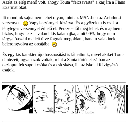
Azért az elég menő volt, ahogy Touta "felcsavarta" a karjára a Flans
Exarmatiokat.
Itt mondjuk sajna nem lehet olyan, mint az MSN-ben az Ariadne-i
versenyen.
Vagyis szörnyek kizárva. És a győzelem is csak a
tényleges versennyel érhető el. Persze ettől még lehet, és majdnem
biztos, hogy lesz is valami kis kalamajka, amit 99%, hogy nem
tárgyalóasztal mellett ülve fognak megoldani, hanem valakinek
belerongyolva az orcájába.
És egy kis karakter újrahasznosítást is láthattunk, mivel akiket Touta
elintézett, ugyanazok voltak, mint a Santa történetszálban az
oszlopra felcsapott csóka és a csicskása, ill. az iskolai felvigyázó
csajok.