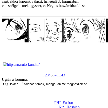
csak akkor kapunk választ, ha legalább hármasban
elbeszélgethetnek egyszer, és Negi is beszámítható lesz.
1
2
3
4
5
6
7
8
...
43
Ugrás a fórumra:
Powered by
PHP-Fusion
Design-t készítette:
Kiru Hoshino