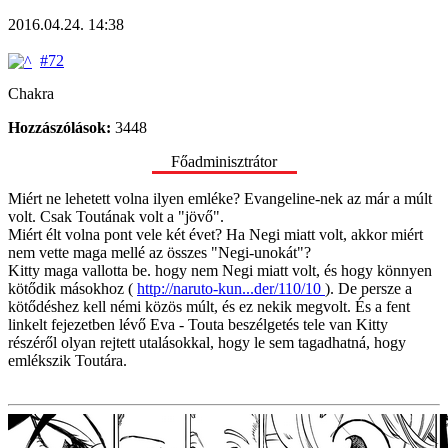
2016.04.24. 14:38
#72
Chakra
Hozzászólások:
3448
Főadminisztrátor
Miért ne lehetett volna ilyen emléke? Evangeline-nek az már a múlt
volt. Csak Toutának volt a "jövő".
Miért élt volna pont vele két évet? Ha Negi miatt volt, akkor miért
nem vette maga mellé az összes "Negi-unokát"?
Kitty maga vallotta be. hogy nem Negi miatt volt, és hogy könnyen
kötődik másokhoz (
http://naruto-kun...der/110/10
). De persze a
kötődéshez kell némi közös múlt, és ez nekik megvolt. És a fent
linkelt fejezetben lévő Eva - Touta beszélgetés tele van Kitty
részéről olyan rejtett utalásokkal, hogy le sem tagadhatná, hogy
emlékszik Toutára.