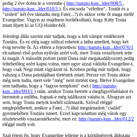
pedig 2 éve dobta le a verembe (
http://naruto-kun...lder/008/5
,
http://naruto-kun...lder/010/3
). És micsoda "véletlen", Toutát és a
"szüleit" két éve támadta meg Fate(...?) és akkor vette őt maga mellé
Evangeline. Vagyis az majdnem borítékolható, hogy Kitty Touta
miatt lépett ki az UQ-Holder-ből.
Jelenlegi állás szerint már tudjuk, hogy a loli vámpír emlékezett
Toutára. És ez elég nagy súllyal eshetett a latba amellett, hogy két
évig nevelte őt. Az ebben a fejezetben:
http://naruto-kun...lder/076/1
elcsattanó első pofon nyilván azért volt, mert Touta veszélynek tette
ki magát. A második pofont (amit Dana már megakadályozott) pedig
feltehetőleg azért kapta volna, mert ugye azzal vádolta Evangeline-t,
hogy csak Negi miatt vigyázott rá. Közben pedig már tudjuk, hogy
valszeg a Dana palotájában történtek miatt. Persze ezt Touta akkor
még nem tudta, mert vele "még" nem történt meg. Illetve Evangeline
sem tudhatta, hogy a "fagyos templomi" eset (
http://naruto-
kun...lder/093/1
) után, amikor Touta betörte a megfigyelőablakot és
berontott a múltba, fognak-e még találkozni valaha is. Ahogyan azt
sem, hogy Touta melyik korból származik. Szóval eléggé
meglepődhetett, amikor a Fate(...?) által megtámadott "család"
gyermekében Toutára ismert. Ezzel kapcsolatban még várok egy
részletesebb visszaemlékezést, mert ez:
http://naruto-kun...lder/012/2
eléggé nudli volt.
Szal értem én, hogy Evangeline jelleme is a körülmények áldozata