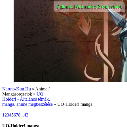
Fullmetal Alchemist: Brotherhood
Naruto-Kun.Hu
» Anime /
Mangasorozatok »
UQ
Holder! - Általános témák,
manga, anime megbeszélése
» UQ-Holder! manga
1
2
3
4
5
6
7
8
...
43
UQ-Holder! manga