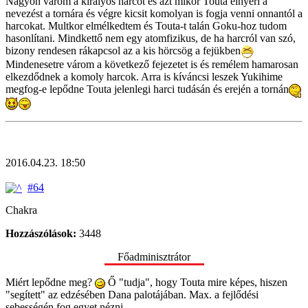
Nagyon várom a királyos harcot és azt mikor Touta elnyeri a
nevezést a tornára és végre kicsit komolyan is fogja venni onnantól a
harcokat. Multkor elmélkedtem és Touta-t talán Goku-hoz tudom
hasonlítani. Mindkettő nem egy atomfizikus, de ha harcról van szó,
bizony rendesen rákapcsol az a kis hörcsög a fejükben
Mindenesetre várom a következő fejezetet is és remélem hamarosan
elkezdődnek a komoly harcok. Arra is kíváncsi leszek Yukihime
megfog-e lepődne Touta jelenlegi harci tudásán és erején a tornán
2016.04.23. 18:50
#64
Chakra
Hozzászólások:
3448
Főadminisztrátor
Miért lepődne meg?
Ő "tudja", hogy Touta mire képes, hiszen
"segített" az edzésében Dana palotájában. Max. a fejlődési
sebességén fog egyet nézni.