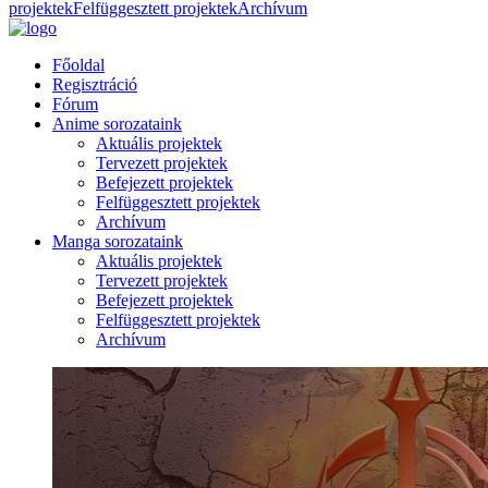
projektek
Felfüggesztett projektek
Archívum
Főoldal
Regisztráció
Fórum
Anime sorozataink
Aktuális projektek
Tervezett projektek
Befejezett projektek
Felfüggesztett projektek
Archívum
Manga sorozataink
Aktuális projektek
Tervezett projektek
Befejezett projektek
Felfüggesztett projektek
Archívum