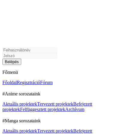
Főmenü
Főoldal
Regisztráció
Fórum
#Anime sorozataink
Aktuális projektek
Tervezett projektek
Befejezett
projektek
Felfüggesztett projektek
Archívum
#Manga sorozataink
Aktuális projektek
Tervezett projektek
Befejezett