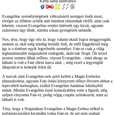
Kami-sama tanítványa
Evangeline személyiségének változásáról nemigen írnék most,
elvégre az előttem szólók már mindent elmondtak efelől, amit csak
lehetett, viszont Evangeline erejére kitérnék egy kicsit, ugyanis
számomra úgy tűnik, mintha sokan gyengének tartanák.
Nos, tény, hogy úgy néz ki, hogy valami oknál fogva meggyengült,
aminek az okát még mindig homály fedi, de ettől függetlenül még
így is a történet egyik legerősebb személye. Fate-et csak a világ
leghatalmasabb mágusaként emlegetik, akárcsak Negit. Ők közel
azonos szinten álltak erőben, viszont Evangeline, - mint ahogy az
látható is volt a Fate elleni harca alatt -, még ezzel a legyengült
állapotával is kettejük felett áll.
A harcuk alatt Evangeline-nek azért kellett a Magia Erebeára
támaszkodnia, ugyanis Fate óriási környezeti előnyt élvezett abban a
lepecsételt barlangban, ezáltal Evangeline hatalmas hátrányból
indult. Miután Evangeline kissé komolyabbra vette a figurát, elég
szépen elnyomta Fate-et, pedig végig csupán szórakozott, mint az
látható is volt.
Tény, hogy a Negimában Evangeline a Magia Erebea nélkül is
pofonegyszerűen kicsinálta volna Fate-et, de azt nem szabad