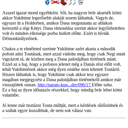
Azazel igazat mond egyébként. Sőt, ha nagyon bele akarnék kötni
akkor Yukihime legerősebb alakját sosem láthattuk. Vagyis de,
egyszer itt a Holderben, amikor Dana megmutatta az ablakon
keresztül a régi Kittyt. Dana elmondása szerint akkor legyőzhetetlen
volt és minden ellensége porba hullott előtte. Ezért is hívták
Démonkirálynőnek.
Chakra a te elméleted szerinte Yukihime azért akarta a második
pofont adni Toutának, mert azzal vádolta meg, hogy csak Negi miatt
vigyázott rá, de közben meg a Dana palotájában történtek miatt.
Ezzel az a baj, hogy a pofonos jelenet még a Danás rész előtt volt,
tehát Yukihimének akkor még ilyen emléke nem lehetett Toutáról.
Hiszen láthattuk is, hogy Yukihime csak akkor tesz egyszer
magában megjegyzést a Dana palotájában történtekről amikor már
visszajöttek onnan.
http://naruto-kun...der/096/17
Előtte soha.
Ez a baj az ilyen időutazós részekkel, hogy mindig bele lehet kötni
valamibe.
Jó lenne már tisztázni Touta múltját, mert a kérdések sűrűsödnek és
a szálak egyre kuszábbak, de nem sok válasz van.