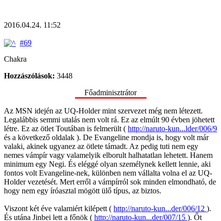
2016.04.24. 11:52
#69
Chakra
Hozzászólások:
3448
Főadminisztrátor
Az MSN idején az UQ-Holder mint szervezet még nem létezett.
Legalábbis semmi utalás nem volt rá. Ez az elmúlt 90 évben jöhetett
létre. Ez az ötlet Toutában is felmerült (
http://naruto-kun...lder/006/9
és a következő oldalak ). De Evangeline mondja is, hogy volt már
valaki, akinek ugyanez az ötlete támadt. Az pedig tuti nem egy
nemes vámpír vagy valamelyik elborult halhatatlan lehetett. Hanem
minimum egy Negi. És eléggé olyan személynek kellett lennie, aki
fontos volt Evangeline-nek, különben nem vállalta volna el az UQ-
Holder vezetését. Mert erről a vámpírról sok minden elmondható, de
hogy nem egy íróasztal mögött ülő típus, az biztos.
Viszont két éve valamiért kilépett (
http://naruto-kun...der/006/12
).
És utána Jinbei lett a főnök (
http://naruto-kun...der/007/15
). Őt