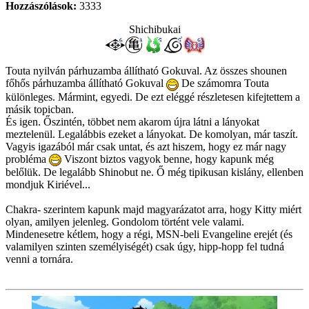
Hozzászólások:
3333
Shichibukai
Touta nyilván párhuzamba állítható Gokuval. Az összes shounen
főhős párhuzamba állítható Gokuval
De számomra Touta
különleges. Mármint, egyedi. De ezt eléggé részletesen kifejtettem a
másik topicban.
És igen. Őszintén, többet nem akarom újra látni a lányokat
meztelenül. Legalábbis ezeket a lányokat. De komolyan, már taszít.
Vagyis igazából már csak untat, és azt hiszem, hogy ez már nagy
probléma
Viszont biztos vagyok benne, hogy kapunk még
belőlük. De legalább Shinobut ne. Ő még tipikusan kislány, ellenben
mondjuk Kiriével...
Chakra- szerintem kapunk majd magyarázatot arra, hogy Kitty miért
olyan, amilyen jelenleg. Gondolom történt vele valami.
Mindenesetre kétlem, hogy a régi, MSN-beli Evangeline erejét (és
valamilyen szinten személyiségét) csak úgy, hipp-hopp fel tudná
venni a tornára.