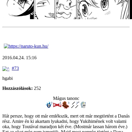
2016.04.24. 15:16
#73
hgabi
Hozzászólások:
252
Mágus tanonc
Hát persze, hogy ott már emlékszik, mert ott már megtörtént a Danás
rész. Amire én ki akartam lyukadni, hogy Yukihimének volt valami
oka, hogy Toutával maradjon két éve. (Mostmár lassan három éve.)
Ezt az okot még nem ismerjük. Majd most nemrég történt a Dana