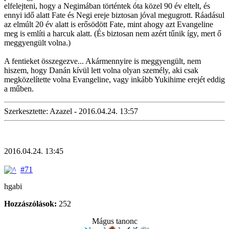
elfelejteni, hogy a Negimában történtek óta közel 90 év eltelt, és
ennyi idő alatt Fate és Negi ereje biztosan jóval megugrott. Ráadásul
az elmúlt 20 év alatt is erősödött Fate, mint ahogy azt Evangeline
meg is említi a harcuk alatt. (És biztosan nem azért tűnik így, mert ő
meggyengült volna.)
A fentieket összegezve... Akármennyire is meggyengült, nem
hiszem, hogy Danán kívül lett volna olyan személy, aki csak
megközelítette volna Evangeline, vagy inkább Yukihime erejét eddig
a műben.
Szerkesztette: Azazel - 2016.04.24. 13:57
2016.04.24. 13:45
#71
hgabi
Hozzászólások:
252
Mágus tanonc