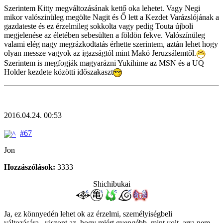
Szerintem Kitty megváltozásának kettő oka lehetet. Vagy Negi
mikor valószinüleg megölte Nagit és Ő lett a Kezdet Varázslójának a
gazdateste és ez érzelmileg sokkolta vagy pedig Touta újboli
megjelenése az életében sebesülten a földön fekve. Valószínüleg
valami elég nagy megrázkodtatás érhette szerintem, aztán lehet hogy
olyan messze vagyok az igazságtól mint Makó Jeruzsálemtől.
Szerintem is megfogják magyarázni Yukihime az MSN és a UQ
Holder kezdete közötti időszakaszt
2016.04.24. 00:53
#67
Jon
Hozzászólások:
3333
Shichibukai
Ja, ez könnyedén lehet ok az érzelmi, személyiségbeli
változására...viszont az, hogy miért gyengébb, mint volt, arra nem.