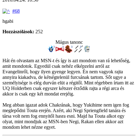
#68
hgabi
Hozzászólások:
252
Mágus tanonc
Hát én olvastam az MSN-t és így is azt mondom van rá lehetőség,
amit mondotok. Egyedül csak nehéz elképzelni arról az
Evangelinről, hogy ilyen gyenge legyen. Én nem vagyok rajta
annyira kiakadva, de kétségtelenül furcsának tartom. Sőt ugye a
személyisége is elég durván elüt a régitől. Mint régebben írtam itt az
UQ Holderben csak egyszer kétszer érződik rajta a régi arca és
akkor is csak egy két mondat erejéig.
Meg abban igazat adok Chakrának, hogy Yukihime nem igen fog
meglepődni Touta erején. Azért, aki Negi Spriengfield tanára és
társa volt nem fog ennyitől hasra esni. Majd ha Touta alkot egy
olyat, mint mondjuk az MSN-ben Negi, Rakan ellen akkor azt
mondom lehet nézne egyet.