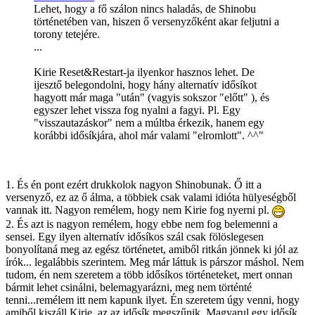
Lehet, hogy a fő szálon nincs haladás, de Shinobu
történetében van, hiszen ő versenyzőként akar feljutni a
torony tetejére.
...
Kirie Reset&Restart-ja ilyenkor hasznos lehet. De
ijesztő belegondolni, hogy hány alternatív idősíkot
hagyott már maga "után" (vagyis sokszor "előtt" ), és
egyszer lehet vissza fog nyalni a fagyi. Pl. Egy
"visszautazáskor" nem a múltba érkezik, hanem egy
korábbi idősíkjára, ahol már valami "elromlott". ^^"
1. És én pont ezért drukkolok nagyon Shinobunak. Ő itt a
versenyző, ez az ő álma, a többiek csak valami idióta hülyeségből
vannak itt. Nagyon remélem, hogy nem Kirie fog nyerni pl.
2. És azt is nagyon remélem, hogy ebbe nem fog belemenni a
sensei. Egy ilyen alternatív idősíkos szál csak fölöslegesen
bonyolítaná meg az egész történetet, amiből ritkán jönnek ki jól az
írók... legalábbis szerintem. Meg már láttuk is párszor máshol. Nem
tudom, én nem szeretem a több idősíkos történeteket, mert onnan
bármit lehet csinálni, belemagyarázni, meg nem történté
tenni...remélem itt nem kapunk ilyet. Én szeretem úgy venni, hogy
amiből kiszáll Kirie, az az idősík megszűnik. Magyarul egy idősík