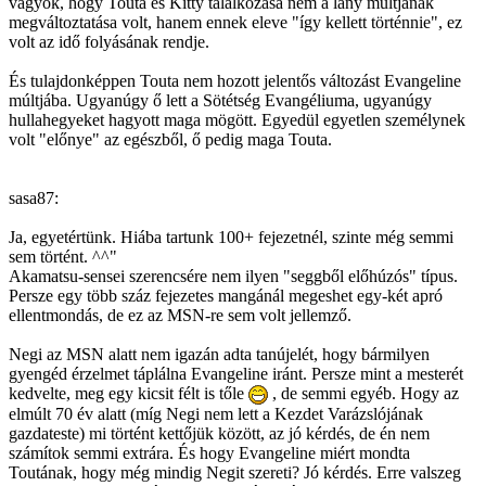
vagyok, hogy Touta és Kitty találkozása nem a lány múltjának
megváltoztatása volt, hanem ennek eleve "így kellett történnie", ez
volt az idő folyásának rendje.
És tulajdonképpen Touta nem hozott jelentős változást Evangeline
múltjába. Ugyanúgy ő lett a Sötétség Evangéliuma, ugyanúgy
hullahegyeket hagyott maga mögött. Egyedül egyetlen személynek
volt "előnye" az egészből, ő pedig maga Touta.
sasa87:
Ja, egyetértünk. Hiába tartunk 100+ fejezetnél, szinte még semmi
sem történt. ^^"
Akamatsu-sensei szerencsére nem ilyen "seggből előhúzós" típus.
Persze egy több száz fejezetes mangánál megeshet egy-két apró
ellentmondás, de ez az MSN-re sem volt jellemző.
Negi az MSN alatt nem igazán adta tanújelét, hogy bármilyen
gyengéd érzelmet táplálna Evangeline iránt. Persze mint a mesterét
kedvelte, meg egy kicsit félt is tőle
, de semmi egyéb. Hogy az
elmúlt 70 év alatt (míg Negi nem lett a Kezdet Varázslójának
gazdateste) mi történt kettőjük között, az jó kérdés, de én nem
számítok semmi extrára. És hogy Evangeline miért mondta
Toutának, hogy még mindig Negit szereti? Jó kérdés. Erre valszeg