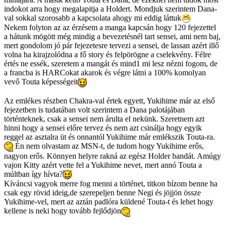
indokot arra hogy megalapitja a Holdert. Mondjuk szerintem Dana-
val sokkal szorosabb a kapcsolata ahogy mi eddig láttuk
Nekem folyton az az érzésem a manga kapcsán hogy 120 fejezettel
a hátunk mögött még mindig a bevezetésnél tart sensei, ami nem baj,
mert gondolom jó pár fejezetesre tervezi a sensei, de lassan azért illő
volna ha kirajzolódna a fő story és felpörögne a cselekvény. Félre
értés ne essék, szeretem a mangát és mind1 mi lesz nézni fogom, de
a francba is HARCokat akarok és végre látni a 100% komolyan
vevő Touta képességeit
Az emlékes részben Chakra-val értek egyett, Yukihime már az első
fejezetben is tudatában volt szerintem a Dana palotájában
történteknek, csak a sensei nem árulta el nekünk. Szeretnem azt
hinni hogy a sensei előre tervez és nem azt csinálja hogy egyik
reggel az asztalra üt és onnantól Yukihime már emlékszik Touta-ra.
Én nem olvastam az MSN-t, de tudom hogy Yukihime erős,
nagyon erős. Könnyen helyre rakná az egész Holder bandát. Amúgy
vajon Kitty azért vette fel a Yukihime nevet, mert annó Touta a
múltban így hívta?
Kíváncsi vagyok merre fog menni a történet, titkon bízom benne ha
csak egy rövid ideig,de szerepeljen benne Negi és jöjjön össze
Yukihime-vel, mert az aztán padlóra küldené Touta-t és lehet hogy
kellene is neki hogy tovább fejlődjön